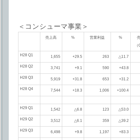
＜コンシューマ事業＞
売上高
%
営業利益
%
（
H28 Q1
1,655
+29.5
263
△11.7
H28 Q2
3,741
+9.1
590
+43.8
H28 Q3
5,919
+31.8
653
+31.2
H28 Q4
7,544
+18.3
1,006
+100.4
H29 Q1
1,542
△6.8
123
△53.0
H29 Q2
3,512
△6.1
359
△39.2
H29 Q3
6,498
+9.8
1,197
+83.3