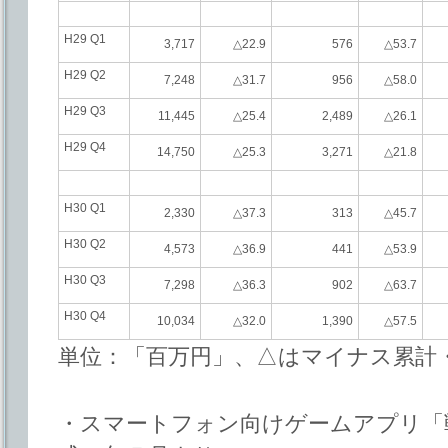
H29 Q1
3,717
△22.9
576
△53.7
H29 Q2
7,248
△31.7
956
△58.0
H29 Q3
11,445
△25.4
2,489
△26.1
H29 Q4
14,750
△25.3
3,271
△21.8
H30 Q1
2,330
△37.3
313
△45.7
H30 Q2
4,573
△36.9
441
△53.9
H30 Q3
7,298
△36.3
902
△63.7
H30 Q4
10,034
△32.0
1,390
△57.5
単位：「百万円」、△はマイナス累計・
・スマートフォン向けゲームアプリ「