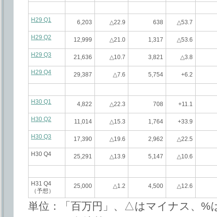
H29 Q1
6,203
△22.9
638
△53.7
H29 Q2
12,999
△21.0
1,317
△53.6
H29 Q3
21,636
△10.7
3,821
△3.8
H29 Q4
29,387
△7.6
5,754
+6.2
H30 Q1
4,822
△22.3
708
+11.1
H30 Q2
11,014
△15.3
1,764
+33.9
H30 Q3
17,390
△19.6
2,962
△22.5
H30 Q4
25,291
△13.9
5,147
△10.6
H31 Q4
25,000
△1.2
4,500
△12.6
（予想）
単位：「百万円」、△はマイナス、%