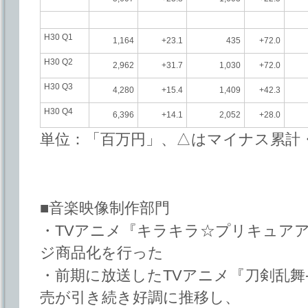
H30 Q1
1,164
+23.1
435
+72.0
H30 Q2
2,962
+31.7
1,030
+72.0
H30 Q3
4,280
+15.4
1,409
+42.3
H30 Q4
6,396
+14.1
2,052
+28.0
単位：「百万円」、△はマイナス累計・
■音楽映像制作部門
・TVアニメ『キラキラ☆プリキュア
ジ商品化を行った
・前期に放送したTVアニメ『刀剣乱舞-花丸
売が引き続き好調に推移し、