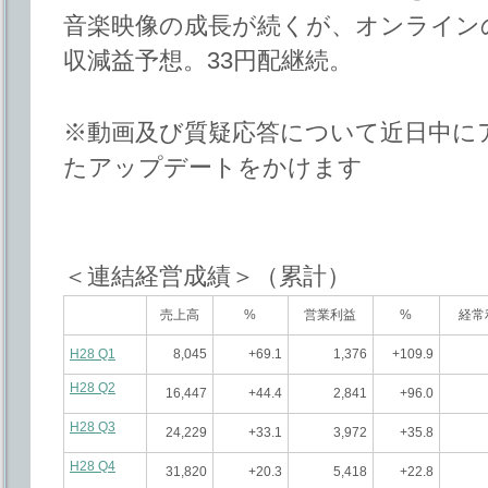
音楽映像の成長が続くが、オンライン
収減益予想。33円配継続。
※動画及び質疑応答について近日中に
たアップデートをかけます
＜連結経営成績＞（累計）
売上高
%
営業利益
%
経常
H28 Q1
8,045
+69.1
1,376
+109.9
H28 Q2
16,447
+44.4
2,841
+96.0
H28 Q3
24,229
+33.1
3,972
+35.8
H28 Q4
31,820
+20.3
5,418
+22.8