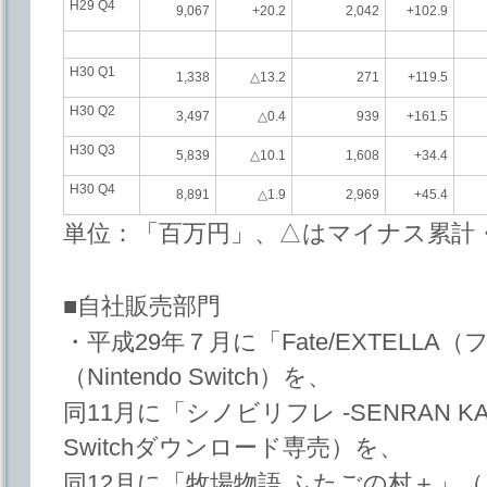
H29 Q4
9,067
+20.2
2,042
+102.9
H30 Q1
1,338
△13.2
271
+119.5
H30 Q2
3,497
△0.4
939
+161.5
H30 Q3
5,839
△10.1
1,608
+34.4
H30 Q4
8,891
△1.9
2,969
+45.4
単位：「百万円」、△はマイナス累計・
■自社販売部門
・平成29年７月に「Fate/EXTELL
（Nintendo Switch）を、
同11月に「シノビリフレ -SENRAN KAG
Switchダウンロード専売）を、
同12月に「牧場物語 ふたごの村＋」