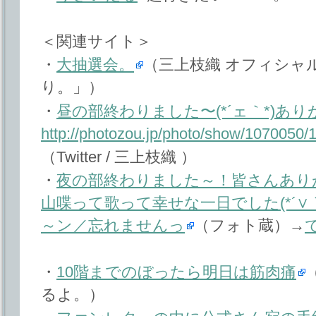
＜関連サイト＞
・
大抽選会。
（三上枝織 オフィシャ
り。」）
・
昼の部終わりました〜(*´ェ｀*)あ
http://photozou.jp/photo/show/1070050
（Twitter / 三上枝織 ）
・
夜の部終わりました～！皆さんあり
山喋って歌って幸せな一日でした(*´∨
～ン／忘れませんっ
（フォト蔵）→
・
10階までのぼったら明日は筋肉痛
るよ。）