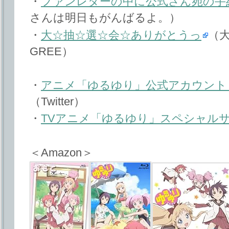
・
ファンレターの中に公式さん宛の手
さんは明日もがんばるよ。）
・
大☆抽☆選☆会☆ありがとうっ
（
GREE）
・
アニメ「ゆるゆり」公式アカウント (anim
（Twitter）
・
TVアニメ「ゆるゆり」スペシャル
＜Amazon＞