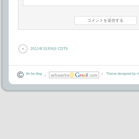
2011年10月8日 CDTV
Air-be blog
Theme designed by m