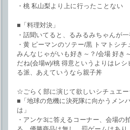
・桃 私山梨より上に行ったことない
■「料理対決」
・話聞いてると、るみるみちゃんが一
・黄 ピーマンのソテー/黒 トマトシチ
みんなじゃがいも好き～？/会場 好き
だね(会場w)/桃 得意というよりはレ
る派、あえていうなら親子丼
☆ごらく部に演じて欲しいシチュエー
■「地球の危機に決死隊に向かうメン
は」
・アンケ3に答えるコーナー、会場の
る、優勝商品は無し、罰ゲームはあり