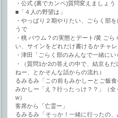
・公式 (裏でカンペ)質問変えましょう
■「４人の野望は」
・やっぱり２期やりたい、ごらく部を
うで
・桃 バウム？の実態とデート/黄 ご
い、サインをどれだけ書けるかチャレン
・津田「ごらく部のみんなで一緒にい
・（質問1か2の答えの中で、結京も
ねー、とかそんな話からの流れ）
るみるみ「この前もみかしーとご飯食
みかしー「え？行ったっけ？？」（全
w）
客席から「亡霊ー」
るみるみ「そっか！一緒に行ったの、