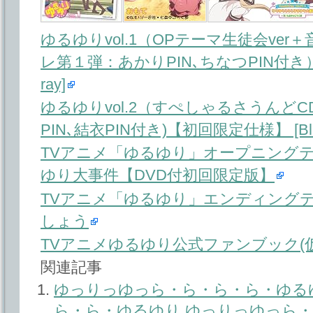
ゆるゆりvol.1（OPテーマ生徒会ve
レ第１弾：あかりPIN､ちなつPIN付き）
ray]
ゆるゆりvol.2（すぺしゃるさうんどC
PIN､結衣PIN付き)【初回限定仕様】 [Blu-
TVアニメ「ゆるゆり」オープニング
ゆり大事件【DVD付初回限定版】
TVアニメ「ゆるゆり」エンディング
しょう
TVアニメゆるゆり公式ファンブック(仮
関連記事
ゆっりっゆっら・ら・ら・ら・ゆる
ら・ら・ゆるゆり ゆっりっゆっら