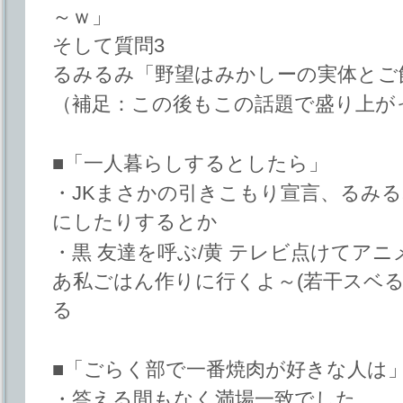
～ｗ」
そして質問3
るみるみ「野望はみかしーの実体とご
（補足：この後もこの話題で盛り上が
■「一人暮らしするとしたら」
・JKまさかの引きこもり宣言、るみ
にしたりするとか
・黒 友達を呼ぶ/黄 テレビ点けてア
あ私ごはん作りに行くよ～(若干スベる
る
■「ごらく部で一番焼肉が好きな人は
・答える間もなく満場一致でした