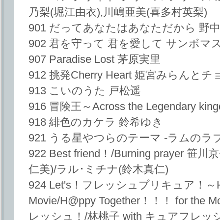
乃梨(堀江由衣),川嶋亜美(喜多村英梨)
901 だってあなたはあなただから 野
902 君を守って 君を愛して サンボマ
907 Paradise Lost 茅原実里
912 挑発Cherry Heart 姫宮みら
913 こいのうた 戸松遥
916 冒険王～Across the Legendary king
918 緋色のカケラ 鈴希ゆき
921 うる星やつらのテーマ -ラムのラブソ
922 Best friend！/Burning pra
仁美)/ラル･ミチナ(鈴木真仁)
924 Let's！フレッシュプリキュア！～Hybrid
Movie/H@ppy Together！！！ for th
レッシュ！/林桃子 with キュアフレッ