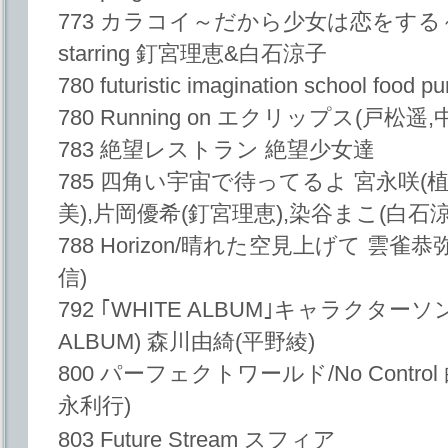
773 カラコイ～だから少女は恋をする
starring 釘宮理恵&白石涼子
780 futuristic imagination school food p
780 Running on エクリップス(戸松遥
783 絶望レストラン 絶望少女達
785 四角い宇宙で待ってるよ 宮永咲(植
美),片岡優希(釘宮理恵),染谷まこ(白石涼
788 Horizon/晴れた空見上げて 雲雀
信)
792 ｢WHITE ALBUM｣キャラクターソ
ALBUM) 森川由綺(平野綾)
800 パーフェクトワールド/No Contro
永利行)
803 Future Stream スフィア