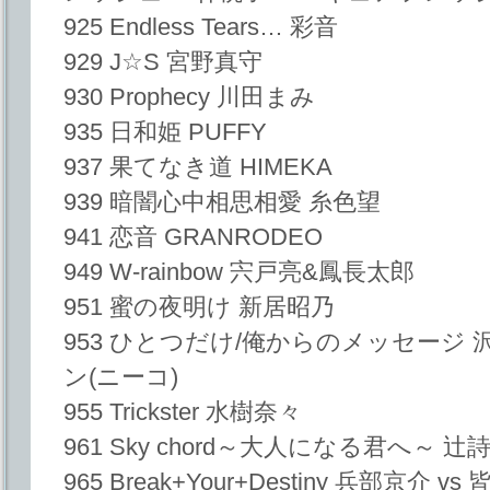
925 Endless Tears… 彩音
929 J☆S 宮野真守
930 Prophecy 川田まみ
935 日和姫 PUFFY
937 果てなき道 HIMEKA
939 暗闇心中相思相愛 糸色望
941 恋音 GRANRODEO
949 W-rainbow 宍戸亮&鳳長太郎
951 蜜の夜明け 新居昭乃
953 ひとつだけ/俺からのメッセージ 
ン(ニーコ)
955 Trickster 水樹奈々
961 Sky chord～大人になる君へ～ 辻
965 Break+Your+Destiny 兵部京介 v