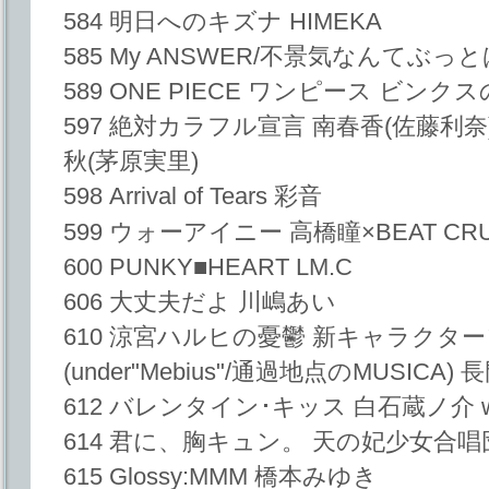
584 明日へのキズナ HIMEKA
585 My ANSWER/不景気なんてぶっ
589 ONE PIECE ワンピース ビン
597 絶対カラフル宣言 南春香(佐藤利奈
秋(茅原実里)
598 Arrival of Tears 彩音
599 ウォーアイニー 高橋瞳×BEAT CR
600 PUNKY■HEART LM.C
606 大丈夫だよ 川嶋あい
610 涼宮ハルヒの憂鬱 新キャラクターソ
(under"Mebius"/通過地点のMUSICA
612 バレンタイン･キッス 白石蔵ノ介 w
614 君に、胸キュン。 天の妃少女合唱
615 Glossy:MMM 橋本みゆき