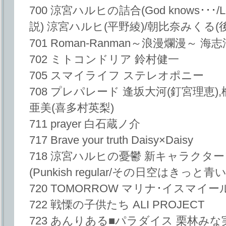
700 涼宮ハルヒの詰合(God knows･･･/L
説) 涼宮ハルヒ(平野綾)/朝比奈みくる(
701 Roman-Ranman～浪漫爛漫～ 海志
702 ミトコンドリア 鈴村健一
705 スマイライフ ステレオポニー
708 プレパレード 逢坂大河(釘宮理恵)
亜美(喜多村英梨)
711 prayer 白石蔵ノ介
717 Brave your truth Daisy×Daisy
718 涼宮ハルヒの憂鬱 新キャラクターソ
(Punkish regular/その日空はきっと
720 TOMORROW マリナ･イスマイー
722 戦慄の子供たち ALI PROJECT
723 あんりある■パラダイス 栗林みな