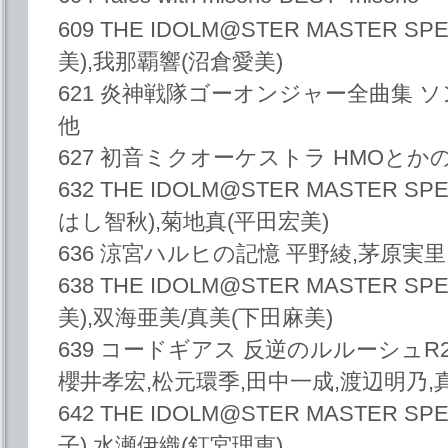
609 THE IDOLM@STER MASTER S
美),我那覇響(沼倉愛美)
621 炎神戦隊ゴーオンジャー全曲集 ソング
他
627 初音ミクオーケストラ HMOとかの中の
632 THE IDOLM@STER MASTER S
はし智秋),菊地真(平田宏美)
636 涼宮ハルヒの記憶 平野綾,茅原実里
638 THE IDOLM@STER MASTER S
美),双海亜美/真美(下田麻美)
639 コードギアス 反逆のルルーシュR2 Soun
櫻井孝宏,松元環季,田中一成,渡辺明乃,
642 THE IDOLM@STER MASTER S
子),水瀬伊織(釘宮理恵)