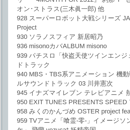
オン･ストラス(三木眞一郎) 他
928 スーパーロボット大戦シリーズ JAM P
Project
930 ソラノスフィア 新居昭乃
936 misonoカバALBUM misono
939 パチスロ「快盗天使ツインエン
ドトラック
940 MBS・TBS系アニメーション 機
ルサウンドトラック 03 川井憲次
945 イナズマイレブン テレビアニメ
950 EXIT TUNES PRESENTS SPE
958 みくのかんづめ OSTER project f
959 TVアニメ「喰霊-零-」イメー
ケ」 飛蘭,yozuca*,妖精帝国