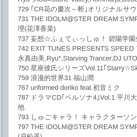
729 ｢CR花の慶次～斬｣オリジナル
731 THE IDOLM@STER DREAM S
理(花澤香菜)
737 妄想☆ふぇてぃっしゅ！ 碧陽学
742 EXIT TUNES PRESENTS SPE
永真由美,Ryu*,Starving Trancer,DJ UTO
750 星座彼氏シリーズVol.11｢Starry☆S
759 浪漫的世界31 福山潤
767 unformed doriko feat.初音ミク
787 ドラマCD｢ペルソナ4｣Vol.1 平
他
793 しゅごキャラ！ キャラクターソ
797 THE IDOLM@STER DREAM SY
(戸松遥)