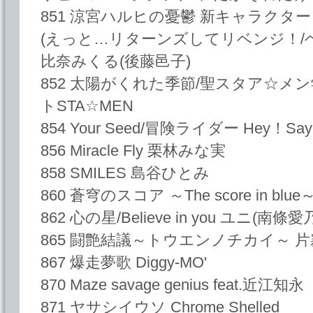
851 涼宮ハルヒの憂鬱 新キャラクターソ
(えっと…リターンズしてリベンジ！/
比奈みくる(後藤邑子)
852 太陽がくれた季節/聖スタア☆メ
トSTA☆MEN
854 Your Seed/冒険ライダー Hey！Sa
856 Miracle Fly 栗林みな実
858 SMILES 島谷ひとみ
860 蒼穹のスコア ～The score in blue～ st
862 心の星/Believe in you ユニ(南條愛
865 闘艶結議～トウエンノチカイ～ 
867 爆走夢歌 Diggy-MO'
870 Maze savage genius feat.近江知永
871 ヤサシイウソ Chrome Shelled