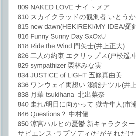
809 NAKED LOVE ナイトメア
810 スカイクラッドの観測者 いとう
815 new dawn(HEKIREKI/MY IDEA/羅
816 Funny Sunny Day SxOxU
818 Ride the Wind 門矢士(井上正大)
826 二人の約束 エクリップス(戸松遥,
829 sympathizer 栗林みな実
834 JUSTICE of LIGHT 五條真由美
836 ワンウェイ両想い 瀬能ナツル(井上
838 月華-tsukihana- 北出菜奈
840 走れ/明日に向かって 獄寺隼人(市瀬
846 Questions？ 中村優
850 涼宮ハルヒの憂鬱 新キャラクターソン
サピエンス･ラプソディ/だがそれだけじ