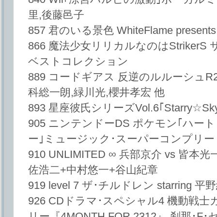
里,後藤邑子
857 君のいる景色 WhiteFlame present
866 魔法少女リリカルなのはStriker
ベストコレクション
889 コードギアス 反逆のルルーシュR2 So
科総一朗,緑川光,櫻井孝宏 他
893 星座彼氏シリーズVol.6｢Starry☆S
905 ニンテンドーDS ポケモン｢ハ
ー｣ミュージック･スーパーコンプリー
910 UNLIMITED ∞ 兵部京介 vs 皆本光一 
佐浩二+中村悠一+谷山紀章
919 level 7 ザ･チルドレン starri
926 CDドラマ･スペシャル4 機動戦
リー『4MONTH FOR 2312』 刹那･