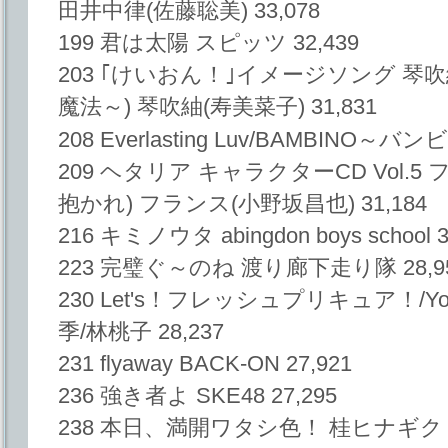
田井中律(佐藤聡美) 33,078
199 君は太陽 スピッツ 32,439
203 ｢けいおん！｣イメージソング 琴吹紬(
魔法～) 琴吹紬(寿美菜子) 31,831
208 Everlasting Luv/BAMBINO～バ
209 ヘタリア キャラクターCD Vol.
抱かれ) フランス(小野坂昌也) 31,184
216 キミノウタ abingdon boys school 3
223 完璧ぐ～のね 渡り廊下走り隊 28,9
230 Let's！フレッシュプリキュア！/You 
季/林桃子 28,237
231 flyaway BACK-ON 27,921
236 強き者よ SKE48 27,295
238 本日、満開ワタシ色！ 桂ヒナギク 