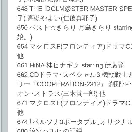
648 THE IDOLM@STER MASTER S
子),高槻やよい(仁後真耶子)
650 ベスト☆きらり 月島きらり starr
娘。)
654 マクロスF(フロンティア)ドラマC
他
661 HiNA 桂ヒナギク starring 伊藤静
662 CDドラマ･スペシャル3 機動戦
リー『COOPERATION-2312』 刹那
オン･ストラス(三木眞一郎) 他
671 マクロスF(フロンティア)ドラマC
他
674 ｢ペルソナ3ポータブル｣オリジ
680 涼宮ハルヒの記録