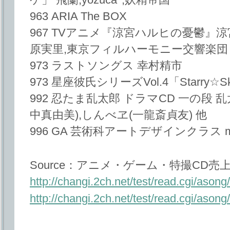
963 ARIA The BOX
967 TVアニメ『涼宮ハルヒの憂鬱』涼
原実里,東京フィルハーモニー交響楽団
973 ラストソングス 幸村精市
973 星座彼氏シリーズVol.4「Starry☆
992 忍たま乱太郎 ドラマCD 一の段 
中真由美),しんべヱ(一龍斎貞友) 他
996 GA 芸術科アートデザインクラス music
Source：アニメ・ゲーム・特撮CD売上
http://changi.2ch.net/test/read.cgi/aso
http://changi.2ch.net/test/read.cgi/aso