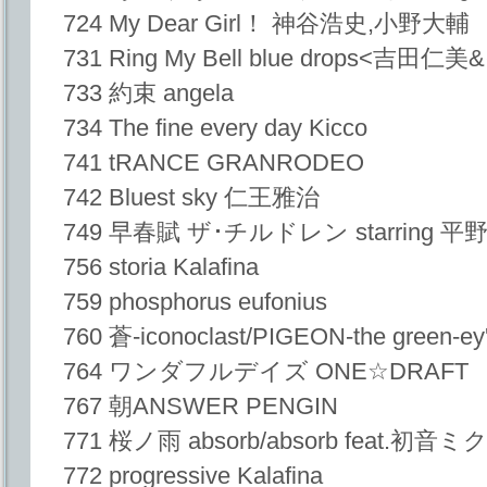
724 My Dear Girl！ 神谷浩史,小野大輔
731 Ring My Bell blue drops<
733 約束 angela
734 The fine every day Kicco
741 tRANCE GRANRODEO
742 Bluest sky 仁王雅治
749 早春賦 ザ･チルドレン starring
756 storia Kalafina
759 phosphorus eufonius
760 蒼-iconoclast/PIGEON-the green-ey'
764 ワンダフルデイズ ONE☆DRAFT
767 朝ANSWER PENGIN
771 桜ノ雨 absorb/absorb feat.初音ミ
772 progressive Kalafina