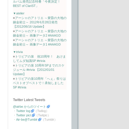
ルバム発売記念特番「今夜決定！
BEST of ClariST」
▼atelier
■
アーシャのアトリエ ～黄昏の大地の
錬金術士～ 2012年6月28日発売
【2012/06/16 Update】
■
アーシャのアトリエ ～黄昏の大地の
錬金術士～ 画像データ2 #AAAGD
■
アーシャのアトリエ ～黄昏の大地の
錬金術士～ 画像データ1 #AAAGD
▼trivia
■
トリビアの泉 祝10周年！ あけま
してムダ知識SP #trivia
■
トリビアの泉 10周年SPまでのスケ
ジュール #trivia 【2012/01/01
Update】
■
トリビアの泉10周年「へぇ」祭りは
ベストオブベストで！承知しました
SP #trivia
Twitter Latest Tweets
@airbe からのツイート
・
Twitter log
（Twilog）
・
Twitter pict
（Twitpic）
・
Air-be@Tumblr
（Tumblr）