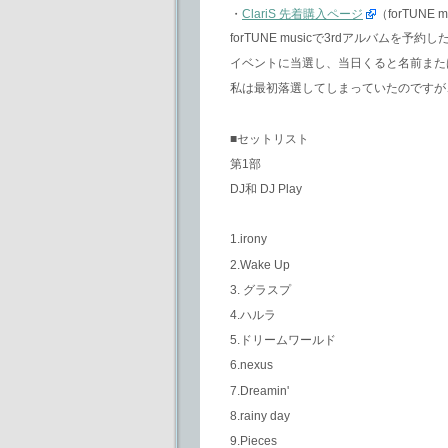
・
ClariS 先着購入ページ
（forTUNE m
forTUNE musicで3rdアルバム
イベントに当選し、当日くると名前また
私は最初落選してしまっていたのですが
■セットリスト
第1部
DJ和 DJ Play
1.irony
2.Wake Up
3. グラスプ
4.ハルラ
5.ドリームワールド
6.nexus
7.Dreamin'
8.rainy day
9.Pieces