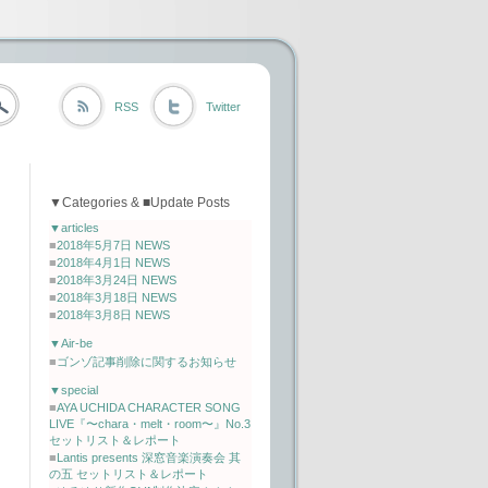
RSS
Twitter
▼Categories & ■Update Posts
▼articles
■
2018年5月7日 NEWS
■
2018年4月1日 NEWS
■
2018年3月24日 NEWS
■
2018年3月18日 NEWS
■
2018年3月8日 NEWS
▼Air-be
■
ゴンゾ記事削除に関するお知らせ
▼special
■
AYA UCHIDA CHARACTER SONG
LIVE『〜chara・melt・room〜』No.3
セットリスト＆レポート
■
Lantis presents 深窓音楽演奏会 其
の五 セットリスト＆レポート