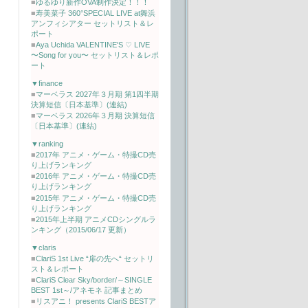
■
ゆるゆり新作OVA制作決定！！！
■
寿美菜子 360°SPECIAL LIVE at舞浜
アンフィシアター セットリスト＆レ
ポート
■
Aya Uchida VALENTINE'S ♡ LIVE
〜Song for you〜 セットリスト＆レポ
ート
▼finance
■
マーベラス 2027年３月期 第1四半期
決算短信〔日本基準〕(連結)
■
マーベラス 2026年３月期 決算短信
〔日本基準〕(連結)
▼ranking
■
2017年 アニメ・ゲーム・特撮CD売
り上げランキング
■
2016年 アニメ・ゲーム・特撮CD売
り上げランキング
■
2015年 アニメ・ゲーム・特撮CD売
り上げランキング
■
2015年上半期 アニメCDシングルラ
ンキング（2015/06/17 更新）
▼claris
■
ClariS 1st Live “扉の先へ“ セットリ
スト＆レポート
■
ClariS Clear Sky/border/～SINGLE
BEST 1st～/アネモネ 記事まとめ
■
リスアニ！ presents ClariS BESTア