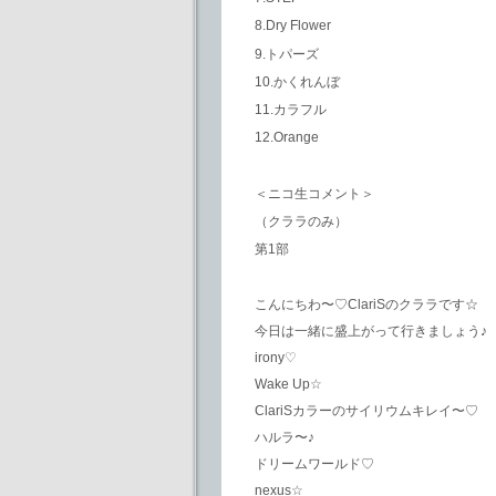
8.Dry Flower
9.トパーズ
10.かくれんぼ
11.カラフル
12.Orange
＜ニコ生コメント＞
（クララのみ）
第1部
こんにちわ〜♡ClariSのクララです☆
今日は一緒に盛上がって行きましょう♪
irony♡
Wake Up☆
ClariSカラーのサイリウムキレイ〜♡
ハルラ〜♪
ドリームワールド♡
nexus☆