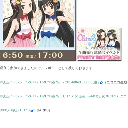
運良く参加できましたので、レポートとして残しておきます。
会イベント「"PARTY TIME"前夜祭」 - 2014/06/01 17:00開始
（ニコニコ生放
聴会イベント「"PARTY TIME"前夜祭」 ClariS+関係者 Tweetまとめ #ClariS_ニコ
000人熱狂 | ClariS
（BARKS）