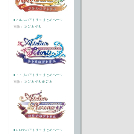
■メルルのアトリエ まとめページ
画像：
1
/
2
/
3
/
4
/
5
/
■トトリのアトリエ まとめページ
画像：
1
/
2
/
3
/
4
/
5
/
6
/
7
/
8
/
■ロロナのアトリエ まとめページ