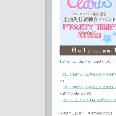
1stアルバム
、
2ndアルバム
の時に続いて
・
ClariS 3rdアルバム発売記念 全曲先行試聴
送）
・
ClariS 3rdアルバム発売記念 全曲先行試
生
（Togetterまとめ）
・
ClariS、＜“PARTY TIME”前夜祭＞で26
前回までとは違い、今回の応募方法は