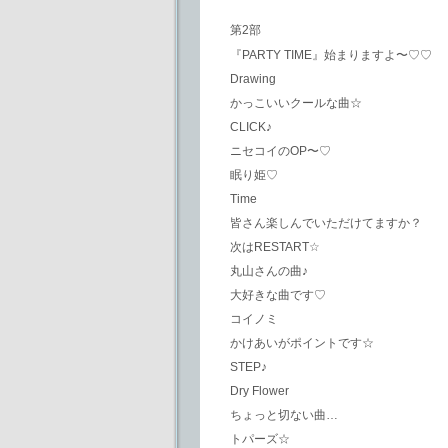
第2部
『PARTY TIME』始まりますよ〜♡♡
Drawing
かっこいいクールな曲☆
CLICK♪
ニセコイのOP〜♡
眠り姫♡
Time
皆さん楽しんでいただけてますか？
次はRESTART☆
丸山さんの曲♪
大好きな曲です♡
コイノミ
かけあいがポイントです☆
STEP♪
Dry Flower
ちょっと切ない曲…
トパーズ☆