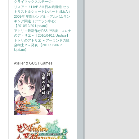
クライマックスステージ-」
リスアニ！LIVE-3＠日本武道館 セッ
トリスト＆ショートレポート #LisAni
2009年 年間シングル・アルバムラン
キング関連（アニソン中心）
【2010/12/20 Update】
アトリエ最新作がPS3で登場～ロロナ
のアトリエ～【2010/04/11 Update】
トトリのアトリエ ～アーランドの錬
金術士２～発表 【2011/03/06-2
Update】
Atelier & GUST Games