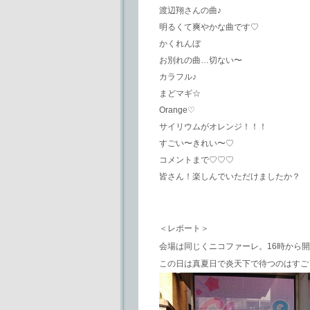
渡辺翔さんの曲♪
明るくて爽やかな曲です♡
かくれんぼ
お別れの曲…切ない〜
カラフル♪
まどマギ☆
Orange♡
サイリウムがオレンジ！！！
すごい〜きれい〜♡
コメントまで♡♡♡
皆さん！楽しんでいただけましたか？
＜レポート＞
会場は同じくニコファーレ。16時から
この日は真夏日で炎天下で待つのはすご