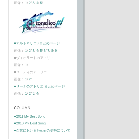
画像：
1
/
2
/
3
/
4
/
5
/
■アルトネリコ3 まとめページ
画像：
1
/
2
/
3
/
4
/
5
/
6
/
7
/
8
/
9
■ヴィオラートのアトリエ
画像：
1
/
■ユーディのアトリエ
画像：
1
/
2
/
■リーナのアトリエ まとめページ
画像：
1
/
2
/
3
/
4
/
COLUMN
■2011 My Best Song
■2010 My Best Song
■企業におけるTwitterの姿勢について