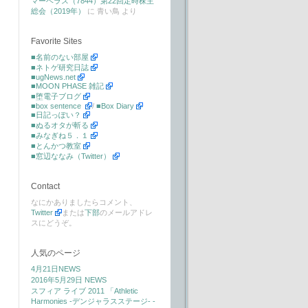
マーベラス（7844）第22回定時株主
総会（2019年）
に
青い鳥
より
Favorite Sites
■名前のない部屋
■ネトゲ研究日誌
■ugNews.net
■MOON PHASE 雑記
■堕電子ブログ
■box sentence
/
■Box Diary
■日記っぽい？
■ぬるオタが斬る
■みなぎね５．１
■とんかつ教室
■窓辺ななみ（Twitter）
Contact
なにかありましたらコメント、
Twitter
または
下部
のメールアドレ
スにどうぞ。
人気のページ
4月21日NEWS
2016年5月29日 NEWS
スフィア ライブ 2011 「Athletic
Harmonies -デンジャラスステージ- -