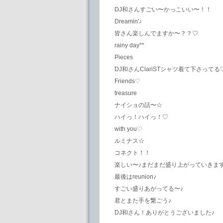
DJ和さんすごい〜かっこいい〜！！
Dreamin'♪
皆さん楽しんでますか〜？？♡
rainy day**
Pieces
DJ和さんClariSTシャツ着て下さってる
Friends♡
treasure
ナイショの話〜☆
ハイっ！ハイっ！♡
with you♡
ルミナス☆
コネクト！！
楽しい〜♪まだまだ盛り上がっていきま
最後はreunion♪
すごい盛りあがってる〜♪
君とまた手を繋ごう♪
DJ和さん！ありがとうございました♪