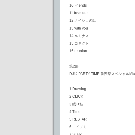
10.Friends
11.treasure
12.ナイショの話
13.with you
14.ルミナス
15.コネクト
16.reunion
第2部
DJ和 PARTY TIME 前夜祭スペシャルMix
1.Drawing
2.CLICK
3.眠り姫
4.Time
5.RESTART
6.コイノミ
7.STEP