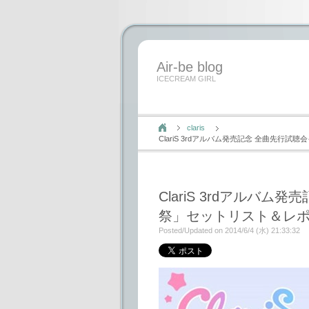
Air-be blog
ICECREAM GIRL
claris
ClariS 3rdアルバム発売記念 全曲先行試
ClariS 3rdアルバム
祭」セットリスト＆レ
Posted/Updated on 2014/6/4 (水) 21:33:32