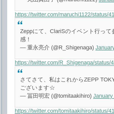
https://twitter.com/maruchi1122/status
Zeppにて、ClariSのイベント行
感！
— 重永亮介 (@R_Shigenaga)
January
https://twitter.com/R_Shigenaga/statu
さてさて、私はこれからZEPP TOKY
ございます☆
— 冨田明宏 (@tomitaakihiro)
January
https://twitter.com/tomitaakihiro/statu