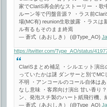
家でClariS再会的なストーリー 
ルーン等で円盤音源？ ・ラス前Cla
場(MC有) reunion生歌披露 ・ラ
ル有るもそのまま終焉
— 蒼式（あおしき） (@Type_AO)
Ja
https://twitter.com/Type_AO/status/41
ClariSまとめ補足 ・シルエット演出
っていたかは謎 ダンサーと別でM
不明 ・アンコールのコール自体は
なし意味 ・客席向け演出 甘い香り？
ン、発泡スチ製のハート紙飛行機、
— 蒼式（あおしき） (@Type_AO)
Ja