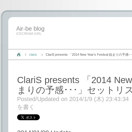
Air-be blog
ICECREAM GIRL
claris
ClariS presents 「2014 New Year’s Festival 
ClariS presents 「2014 New 
まりの予感･･･」セットリ
Posted/Updated on 2014/1/9 (木) 23:43:34
を書く