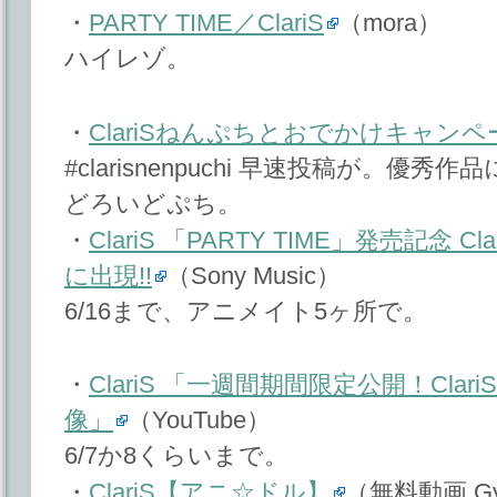
・
PARTY TIME／ClariS
（mora）
ハイレゾ。
・
ClariSねんぷちとおでかけキャンペ
#clarisnenpuchi 早速投稿が。優秀
どろいどぷち。
・
ClariS 「PARTY TIME」発売記念
に出現!!
（Sony Music）
6/16まで、アニメイト5ヶ所で。
・
ClariS 「一週間期間限定公開！Cl
像」
（YouTube）
6/7か8くらいまで。
・
ClariS【アニ☆ドル】
（無料動画 G