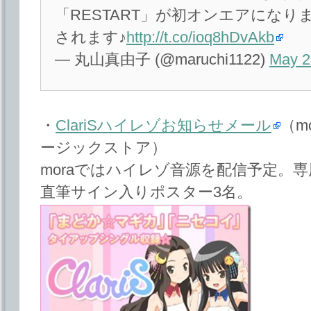
「RESTART」が初オンエアにな
されます♪
http://t.co/ioq8hDvAkb
— 丸山真由子 (@maruchi1122)
May 2
・
ClariSハイレゾお知らせメール
（m
ージックストア）
moraではハイレゾ音源を配信予定。
直筆サイン入りポスター3名。