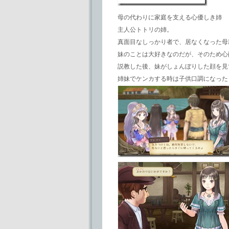
母の代わりに家庭を支える心優しき姉
主人公トトリの姉。
真面目なしっかり者で、居なくなった母
妹のことは大好きなのだが、そのため心
説教した後、妹がしょんぼりした顔を見
姉妹でケンカする時は子供口調になった