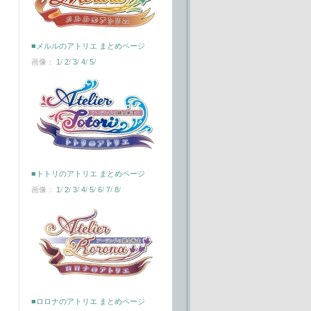
■メルルのアトリエ まとめページ
画像：
1
/
2
/
3
/
4
/
5
/
■トトリのアトリエ まとめページ
画像：
1
/
2
/
3
/
4
/
5
/
6
/
7
/
8
/
■ロロナのアトリエ まとめページ