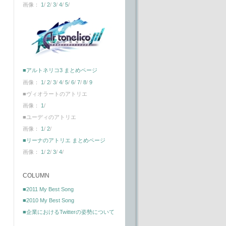
画像：
1
/
2
/
3
/
4
/
5
/
■アルトネリコ3 まとめページ
画像：
1
/
2
/
3
/
4
/
5
/
6
/
7
/
8
/
9
■ヴィオラートのアトリエ
画像：
1
/
■ユーディのアトリエ
画像：
1
/
2
/
■リーナのアトリエ まとめページ
画像：
1
/
2
/
3
/
4
/
COLUMN
■2011 My Best Song
■2010 My Best Song
■企業におけるTwitterの姿勢について