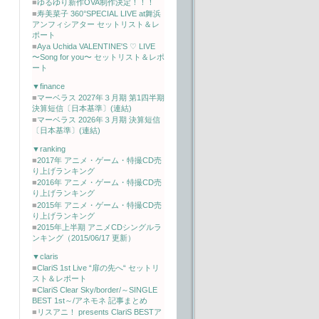
■
ゆるゆり新作OVA制作決定！！！
■
寿美菜子 360°SPECIAL LIVE at舞浜
アンフィシアター セットリスト＆レ
ポート
■
Aya Uchida VALENTINE'S ♡ LIVE
〜Song for you〜 セットリスト＆レポ
ート
▼finance
■
マーベラス 2027年３月期 第1四半期
決算短信〔日本基準〕(連結)
■
マーベラス 2026年３月期 決算短信
〔日本基準〕(連結)
▼ranking
■
2017年 アニメ・ゲーム・特撮CD売
り上げランキング
■
2016年 アニメ・ゲーム・特撮CD売
り上げランキング
■
2015年 アニメ・ゲーム・特撮CD売
り上げランキング
■
2015年上半期 アニメCDシングルラ
ンキング（2015/06/17 更新）
▼claris
■
ClariS 1st Live “扉の先へ“ セットリ
スト＆レポート
■
ClariS Clear Sky/border/～SINGLE
BEST 1st～/アネモネ 記事まとめ
■
リスアニ！ presents ClariS BESTア