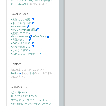
マーベラス（7844）第22回定時株主
総会（2019年）
に
青い鳥
より
Favorite Sites
■名前のない部屋
■ネトゲ研究日誌
■ugNews.net
■MOON PHASE 雑記
■堕電子ブログ
■box sentence
/
■Box Diary
■日記っぽい？
■ぬるオタが斬る
■みなぎね５．１
■とんかつ教室
■窓辺ななみ（Twitter）
Contact
なにかありましたらコメント、
Twitter
または
下部
のメールアドレ
スにどうぞ。
人気のページ
4月21日NEWS
2016年5月29日 NEWS
スフィア ライブ 2011 「Athletic
Harmonies -デンジャラスステージ- -