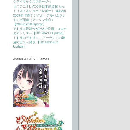
クライマックスステージ-」
リスアニ！LIVE-3＠日本武道館 セッ
トリスト＆ショートレポート #LisAni
2009年 年間シングル・アルバムラン
キング関連（アニソン中心）
【2010/12/20 Update】
アトリエ最新作がPS3で登場～ロロナ
のアトリエ～【2010/04/11 Update】
トトリのアトリエ ～アーランドの錬
金術士２～発表 【2011/03/06-2
Update】
Atelier & GUST Games