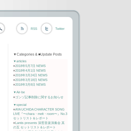
RSS
Twitter
▼Categories & ■Update Posts
▼articles
■
2018年5月7日 NEWS
■
2018年4月1日 NEWS
■
2018年3月24日 NEWS
■
2018年3月18日 NEWS
■
2018年3月8日 NEWS
▼Air-be
■
ゴンゾ記事削除に関するお知らせ
▼special
■
AYA UCHIDA CHARACTER SONG
LIVE『〜chara・melt・room〜』No.3
セットリスト＆レポート
■
Lantis presents 深窓音楽演奏会 其
の五 セットリスト＆レポート