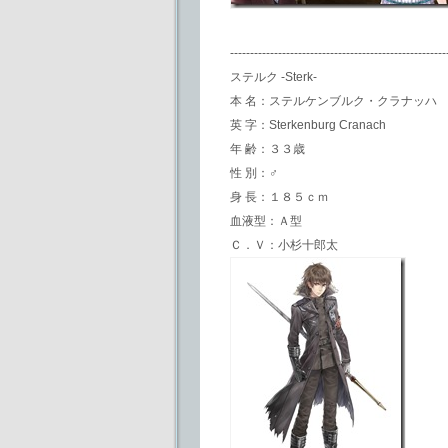
------------------------------------------------------
ステルク -Sterk-
本 名：ステルケンブルク・クラナッハ
英 字：Sterkenburg Cranach
年 齢：３３歳
性 別：♂
身 長：１８５ｃｍ
血液型：Ａ型
Ｃ．Ｖ：小杉十郎太