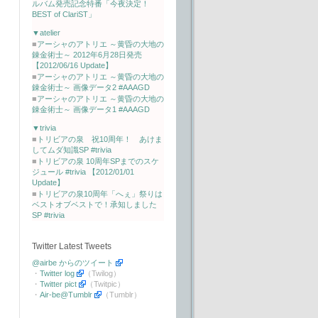
ルバム発売記念特番「今夜決定！
BEST of ClariST」
▼atelier
■
アーシャのアトリエ ～黄昏の大地の
錬金術士～ 2012年6月28日発売
【2012/06/16 Update】
■
アーシャのアトリエ ～黄昏の大地の
錬金術士～ 画像データ2 #AAAGD
■
アーシャのアトリエ ～黄昏の大地の
錬金術士～ 画像データ1 #AAAGD
▼trivia
■
トリビアの泉 祝10周年！ あけま
してムダ知識SP #trivia
■
トリビアの泉 10周年SPまでのスケ
ジュール #trivia 【2012/01/01
Update】
■
トリビアの泉10周年「へぇ」祭りは
ベストオブベストで！承知しました
SP #trivia
Twitter Latest Tweets
@airbe からのツイート
・
Twitter log
（Twilog）
・
Twitter pict
（Twitpic）
・
Air-be@Tumblr
（Tumblr）