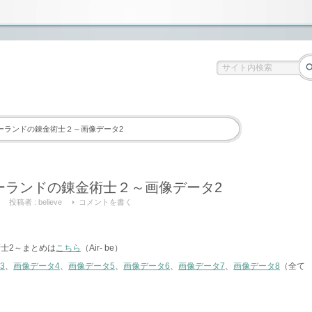
ーランドの錬金術士２～画像データ2
ーランドの錬金術士２～画像データ2
投稿者 :
believe
コメントを書く
士2～まとめは
こちら
（Air- be）
3
、
画像データ4
、
画像データ5
、
画像データ6
、
画像データ7
、
画像データ8
（全て