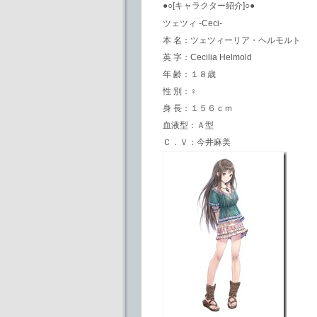
●○[キャラクター紹介]○●
ツェツィ -Ceci-
本 名：ツェツィーリア・ヘルモルト
英 字：Cecilia Helmold
年 齢：１８歳
性 別：♀
身 長：１５６ｃｍ
血液型：Ａ型
Ｃ．Ｖ：今井麻美