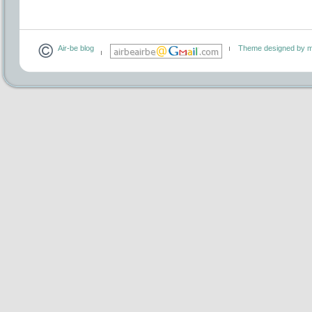
Air-be blog
Theme designed by m