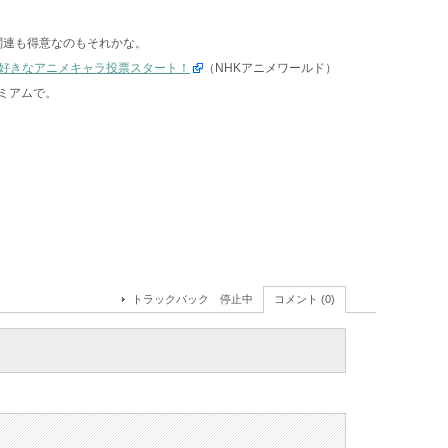
関連も得意なのもそれかな。
好きなアニメキャラ投票スタート！
（NHKアニメワールド）
ミアムで。
トラックバック 停止中
コメント (0)