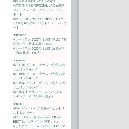
■
ゆるゆり新作OVA制作決定！！！
■
寿美菜子 360°SPECIAL LIVE at舞浜
アンフィシアター セットリスト＆レ
ポート
■
Aya Uchida VALENTINE'S ♡ LIVE
〜Song for you〜 セットリスト＆レポ
ート
▼finance
■
マーベラス 2027年３月期 第1四半期
決算短信〔日本基準〕(連結)
■
マーベラス 2026年３月期 決算短信
〔日本基準〕(連結)
▼ranking
■
2017年 アニメ・ゲーム・特撮CD売
り上げランキング
■
2016年 アニメ・ゲーム・特撮CD売
り上げランキング
■
2015年 アニメ・ゲーム・特撮CD売
り上げランキング
■
2015年上半期 アニメCDシングルラ
ンキング（2015/06/17 更新）
▼claris
■
ClariS 1st Live “扉の先へ“ セットリ
スト＆レポート
■
ClariS Clear Sky/border/～SINGLE
BEST 1st～/アネモネ 記事まとめ
■
リスアニ！ presents ClariS BESTア