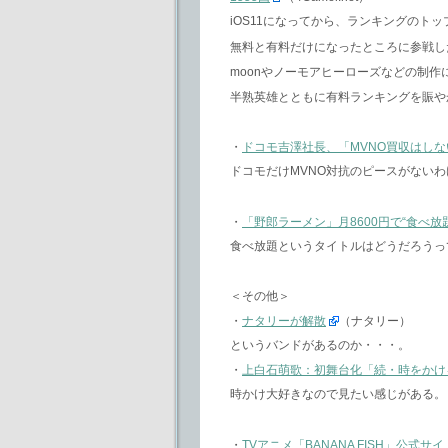
iOS11になってから、ランキングのト
無料と有料だけになったところに参戦したのがMil
moonやノーモアヒーローズなどの制作
半熟英雄とともに有料ランキングを賑や
・
ドコモ吉澤社長、「MVNO買収はしな
ドコモだけMVNO対抗のピースがないわ
・
「野郎ラーメン」月8600円で“食べ放題
食べ放題というタイトルはどうだろうっ
＜その他＞
・
ナタリーが解散
（ナタリー）
というバンドがあるのか・・・。
・
上白石萌歌：初舞台化「続・時をかけ
時かけ大好きなので見たい感じがある。
・
TVアニメ「BANANA FISH」公式サイ