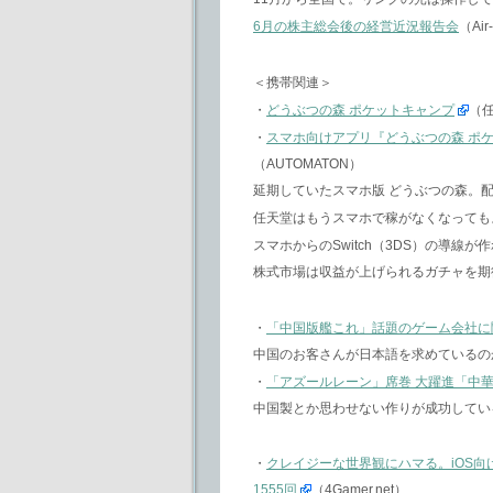
6月の株主総会後の経営近況報告会
（Ai
＜携帯関連＞
・
どうぶつの森 ポケットキャンプ
（
・
スマホ向けアプリ『どうぶつの森 ポ
（AUTOMATON）
延期していたスマホ版 どうぶつの森。
任天堂はもうスマホで稼がなくなってもよ
スマホからのSwitch（3DS）の導線
株式市場は収益が上げられるガチャを期
・
「中国版艦これ」話題のゲーム会社に
中国のお客さんが日本語を求めているの
・
「アズールレーン」席巻 大躍進「中
中国製とか思わせない作りが成功してい
・
クレイジーな世界観にハマる。iOS向けパ
1555回
（4Gamer.net）