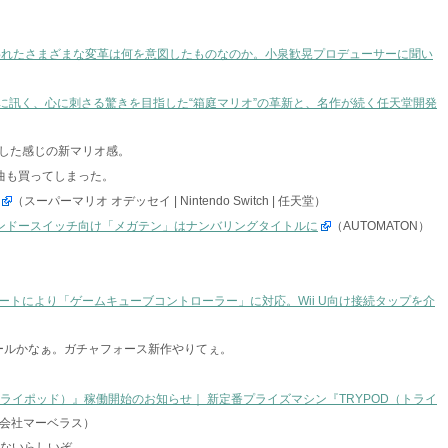
われたさまざまな変革は何を意図したものなのか。小泉歓晃プロデューサーに聞い
Pに訊く、心に刺さる驚きを目指した“箱庭マリオ”の革新と、名作が続く任天堂開発
した感じの新マリオ感。
る曲も買ってしまった。
（スーパーマリオ オデッセイ | Nintendo Switch | 任天堂）
ンドースイッチ向け「メガテン」はナンバリングタイトルに
（AUTOMATON）
ートにより「ゲームキューブコントローラー」に対応。Wii U向け接続タップを介
ールかなぁ。ガチャフォース新作やりてぇ。
トライポッド）』稼働開始のお知らせ｜ 新定番プライズマシン『TRYPOD（トライ
会社マーベラス）
てないらしいぞ。