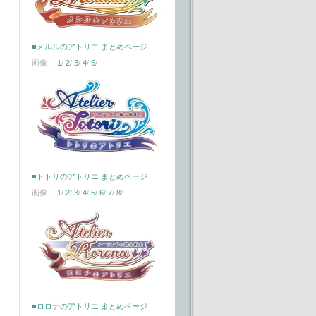
■メルルのアトリエ まとめページ
画像：
1
/
2
/
3
/
4
/
5
/
■トトリのアトリエ まとめページ
画像：
1
/
2
/
3
/
4
/
5
/
6
/
7
/
8
/
■ロロナのアトリエ まとめページ