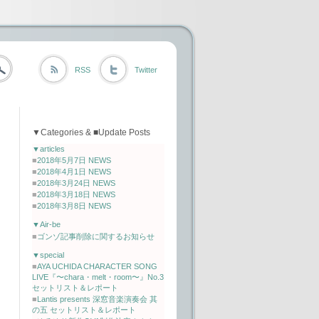
RSS
Twitter
▼Categories & ■Update Posts
▼articles
■
2018年5月7日 NEWS
■
2018年4月1日 NEWS
■
2018年3月24日 NEWS
■
2018年3月18日 NEWS
■
2018年3月8日 NEWS
▼Air-be
■
ゴンゾ記事削除に関するお知らせ
▼special
■
AYA UCHIDA CHARACTER SONG
LIVE『〜chara・melt・room〜』No.3
セットリスト＆レポート
■
Lantis presents 深窓音楽演奏会 其
の五 セットリスト＆レポート