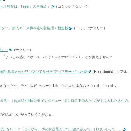
ニメ化！監督は「Free!」の内海紘子
（コミックナタリー）
イター」新人アニメ脚本家の苦悩描く新連載
（コミックナタリー）
Z」に
（ナタリー）
で。「よっしゃ盛り上がっていくぞ！マイナビBLITZ！」とか萎えません？
性 幕張メッセワンマンで見せた”アップデート”した姿
（Real Sound｜リアル
et」好きなのだな。ライブのうっちーは1曲ごとに人が違うみたいですごいですよ。
景色～｜藤田咲×下田麻美インタビュー “ボカロの中の人たち”が手に入れた人生の
の作品につながっていくんだなぁ。
げがない！？「どうやら、声のお芝居だけでは生き残っていけないぞって…」