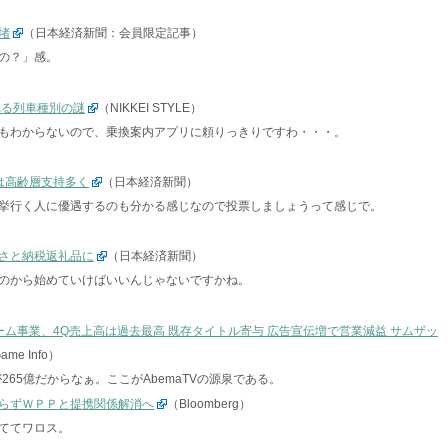
堵
（日本経済新聞：会員限定記事）
の？」感。
れる列車種別の謎
（NIKKEI STYLE）
もわからないので、乗換案内アプリに頼りっきりですわ・・・。
主は高齢層支持多く
（日本経済新聞）
挙行く人に優遇するのも分かる感じなので投票しましょうって感じで。
さと納税返礼品に
（日本経済新聞）
のから始めていけばいいんじゃないですかね。
ム事業、4Q売上高は過去最高 既存タイトル寄与 広告宣伝増で営業減益 サムザッ
Game Info）
265億だからなぁ。ここがAbemaTVの源泉である。
らずＷＰＰと提携関係解消へ
（Bloomberg）
ててワロス。