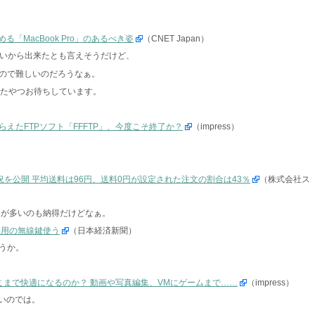
求める「MacBook Pro」のあるべき姿
（CNET Japan）
ていないから出来たとも言えそうだけど、
もあるので難しいのだろうなぁ。
ドされたやつお待ちしています。
えたFTPソフト「FFFTP」、今度こそ終了か？
（impress）
。
況を公開 平均送料は96円、送料0円が設定された注文の割合は43％
（株式会社ス
設定が多いのも納得だけどなぁ。
専用の無線鍵使う
（日本経済新聞）
うか。
どこまで快適になるのか？ 動画や写真編集、VMにゲームまで……
（impress）
いのでは。