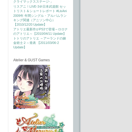
クライマックスステージ-」
リスアニ！LIVE-3＠日本武道館 セッ
トリスト＆ショートレポート #LisAni
2009年 年間シングル・アルバムラン
キング関連（アニソン中心）
【2010/12/20 Update】
アトリエ最新作がPS3で登場～ロロナ
のアトリエ～【2010/04/11 Update】
トトリのアトリエ ～アーランドの錬
金術士２～発表 【2011/03/06-2
Update】
Atelier & GUST Games