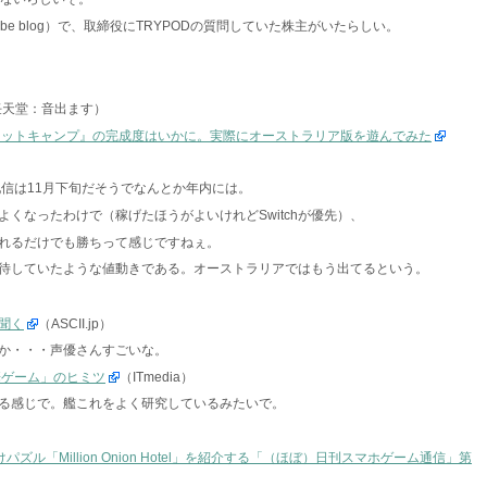
r-be blog）で、取締役にTRYPODの質問していた株主がいたらしい。
任天堂：音出ます）
ケットキャンプ』の完成度はいかに。実際にオーストラリア版を遊んでみた
配信は11月下旬だそうでなんとか年内には。
くなったわけで（稼げたほうがよいけれどSwitchが優先）、
が作れるだけでも勝ちって感じですねぇ。
待していたような値動きである。オーストラリアではもう出てるという。
聞く
（ASCII.jp）
か・・・声優さんすごいな。
華ゲーム」のヒミツ
（ITmedia）
る感じで。艦これをよく研究しているみたいで。
ズル「Million Onion Hotel」を紹介する「（ほぼ）日刊スマホゲーム通信」第