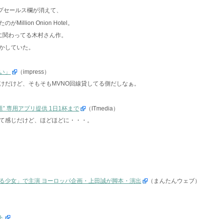
ップセールス欄が消えて、
lion Onion Hotel。
に関わってる木村さん作。
かしていた。
い」
（impress）
けだけど、そもそもMVNO回線貸してる側だしなぁ。
” 専用アプリ提供 1日1杯まで
（ITmedia）
て感じだけど、ほどほどに・・・。
る少女」で主演 ヨーロッパ企画・上田誠が脚本・演出
（まんたんウェブ）
ト