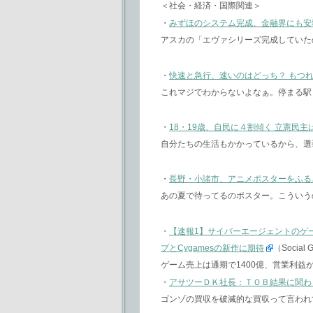
＜社会・経済・国際関連＞
・
みずほのシステム完成、金融界にも安
アスカの「エヴァシリーズ完成していた
・
快速と急行、速いのはどっち？ もつ
これマジでわからないよなぁ。停まる駅
・
18・19歳、自民に４割傾く 立憲民
自分たちの生活もかかっているから、選
・
長野・小諸市、アニメポスターをふる
あの夏で待ってるのポスター。こういう
・​
【速報1】サイバーエージェントのゲー
プとCygamesの新作に期待
（Social 
ゲーム売上は通期で1400億、営業利益が
・
アサツーＤＫ社長：ＴＯＢ結果に関わ
ゴンゾの買収を破滅的な買収って言われ