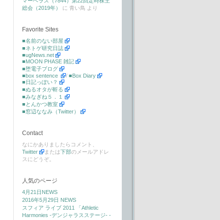
マーベラス（7844）第22回定時株主
総会（2019年）
に
青い鳥
より
Favorite Sites
■名前のない部屋
■ネトゲ研究日誌
■ugNews.net
■MOON PHASE 雑記
■堕電子ブログ
■box sentence
/
■Box Diary
■日記っぽい？
■ぬるオタが斬る
■みなぎね５．１
■とんかつ教室
■窓辺ななみ（Twitter）
Contact
なにかありましたらコメント、
Twitter
または
下部
のメールアドレ
スにどうぞ。
人気のページ
4月21日NEWS
2016年5月29日 NEWS
スフィア ライブ 2011 「Athletic
Harmonies -デンジャラスステージ- -