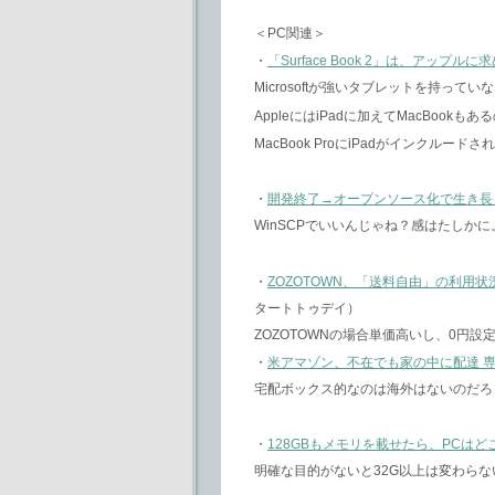
＜PC関連＞
・
「Surface Book 2」は、アップルに
Microsoftが強いタブレットを持っ
AppleにはiPadに加えてMacBook
MacBook ProにiPadがインクルー
・
開発終了→オープンソース化で生き長ら
WinSCPでいいんじゃね？感はたしかに
・
ZOZOTOWN、「送料自由」の利用状
タートトゥデイ）
ZOZOTOWNの場合単価高いし、0円
・
米アマゾン、不在でも家の中に配達 
宅配ボックス的なのは海外はないのだろ
・
128GBもメモリを載せたら、PCは
明確な目的がないと32G以上は変わらな