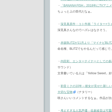
・
「BANANA FISH」2018年にTVア
ちょっと上の世代だなぁ。
・
深見真原作・コト作画「ライター×ラ
深見真さんなのでハズレはなさそう。
・
赤坂BLITZが11月より「マイナビBLIT
命名権、BLITZでもやるんだって感じ
・
内田彩、エンターテイナーとしての多面
サウンド）
文章書いている人は「Yellow Swe
・
初音ミクの10年～彼女が見せた新しい
大切な宝物
（ナタリー）
咲さんいいコメントするなぁ。作品が次
・
考えすぎる人気声優・佐倉綾音は可愛