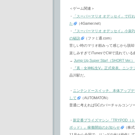
＜ゲーム関連＞
・
「スーパーマリオ オデッセイ」で行
た
（4Gamer.net）
・
『スーパーマリオ オデッセイ』小泉
の秘訣
（ファミ通.com）
苦しい時のマリオ頼みって感じから脱却
楽しみすぎてiTunesでCMで流れてい
→
Jump Up,Super Star!（SHORT Ver.）
・
『真・女神転生Ⅴ』正式発表。ニンテ
品川駅だ。
・
ニンテンドースイッチ、本体アップデ
して
（AUTOMATON）
普通に考えればGCのバーチャルコンソ
・
新定番プライズマシン『TRYPOD（
ポッド）』稼働開始のお知らせ
（株式
11月から全国で。リングの光は操作し