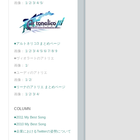
画像：
1
/
2
/
3
/
4
/
5
/
■アルトネリコ3 まとめページ
画像：
1
/
2
/
3
/
4
/
5
/
6
/
7
/
8
/
9
■ヴィオラートのアトリエ
画像：
1
/
■ユーディのアトリエ
画像：
1
/
2
/
■リーナのアトリエ まとめページ
画像：
1
/
2
/
3
/
4
/
COLUMN
■2011 My Best Song
■2010 My Best Song
■企業におけるTwitterの姿勢について