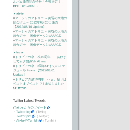
ルバム発売記念特番「今夜決定！
BEST of ClariST」
▼atelier
■
アーシャのアトリエ ～黄昏の大地の
錬金術士～ 2012年6月28日発売
【2012/06/16 Update】
■
アーシャのアトリエ ～黄昏の大地の
錬金術士～ 画像データ2 #AAAGD
■
アーシャのアトリエ ～黄昏の大地の
錬金術士～ 画像データ1 #AAAGD
▼trivia
■
トリビアの泉 祝10周年！ あけま
してムダ知識SP #trivia
■
トリビアの泉 10周年SPまでのスケ
ジュール #trivia 【2012/01/01
Update】
■
トリビアの泉10周年「へぇ」祭りは
ベストオブベストで！承知しました
SP #trivia
Twitter Latest Tweets
@airbe からのツイート
・
Twitter log
（Twilog）
・
Twitter pict
（Twitpic）
・
Air-be@Tumblr
（Tumblr）