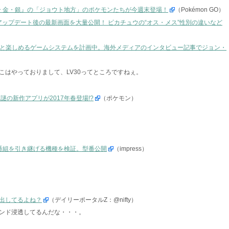
スター 金・銀』の「ジョウト地方」のポケモンたちが今週末登場！
（Pokémon GO）
アップデート後の最新画面を大量公開！ ピカチュウの“オス・メス”性別の違いなど
イヤーと楽しめるゲームシステムを計画中。海外メディアのインタビュー記事でジョン・
こはやっておりまして、LV30ってところですねぇ。
の新作アプリが2017年春登場!?
（ポケモン）
画番組を引き継げる機種を検証。型番公開
（impress）
出してるよね？
（デイリーポータルZ：@nifty）
ンド浸透してるんだな・・・。