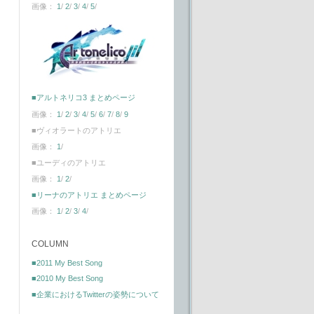
画像：
1
/
2
/
3
/
4
/
5
/
■アルトネリコ3 まとめページ
画像：
1
/
2
/
3
/
4
/
5
/
6
/
7
/
8
/
9
■ヴィオラートのアトリエ
画像：
1
/
■ユーディのアトリエ
画像：
1
/
2
/
■リーナのアトリエ まとめページ
画像：
1
/
2
/
3
/
4
/
COLUMN
■2011 My Best Song
■2010 My Best Song
■企業におけるTwitterの姿勢について