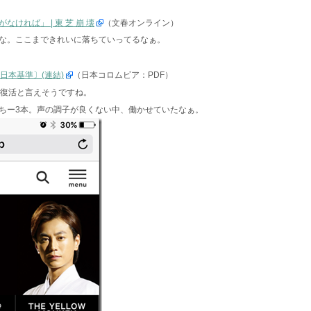
ければ」 | 東 芝 崩 壊
（文春オンライン）
な。ここまできれいに落ちていってるなぁ。
日本基準〕(連結)
（日本コロムビア：PDF）
ず復活と言えそうですね。
ちー3本。声の調子が良くない中、働かせていたなぁ。