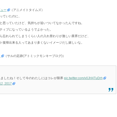
ビュー
（アニメイトタイムズ）
っていたのに、
と思っていたけど、気持ちが追いついてなかったんですね。
ティブになっているようでよかった。
ら忘れられてしまうくらい人の入れ替わりが激しい業界だけど、
ト復帰出来る人ってあまり多くないイメージだし嬉しいな。
ト
（サルの足跡(アトミックモンキーブログ)）
れましたね！そして今のわたしにはコレが限界
pic.twitter.com/v0JH4TuDrh
12, 2017