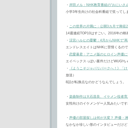
・
岸田メル：NHK教育番組の“おにいさん
小学3年生向けの社会科番組で笑ってし
・
この世界の片隅に：公開3カ月で興収2
14週連続TOP10はすごい。2016
・
涼宮ハルヒの憂鬱：4月からNHKで“再
エンドレスエイトはNHKに苦情くるの
・
恋愛暴君：アニメ版のヒロイン声優に
エイベックスっぽい案件だけどWUG!ち
・
《ようこそジャパリパークへ！》「けものフレ
放送）
8話が転換点なのかどうなんでしょう。
・
楽曲制作は大石昌良、イケメン役者育成
女性向けのイケメンゲー人気みたいです
・
声優の部屋探しは何が大変？ 声優・洲
なかなか珍しい形のインタビューだけど