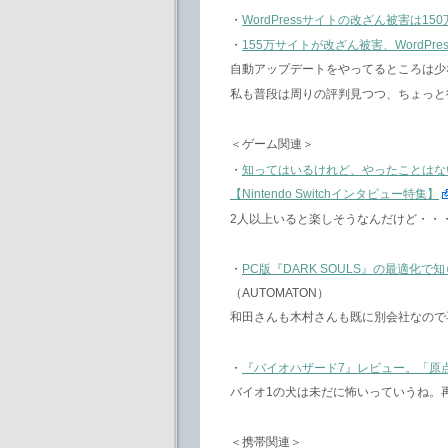
・
WordPressサイトの改ざん被害は1
・
155万サイトが改ざん被害、WordPres
自動アップデートをやってるところは少
私も普段は周りの評判見つつ、ちょっと
＜ゲーム関連＞
・
知ってはいるけれど、やったことはない
【Nintendo Switchインタビュー特集】
2人以上いると楽しそうなんだけど・・
・
PC版『DARK SOULS』の最適化で知
（AUTOMATON）
和田さんも木村さんも既に別会社なので再
・
『バイオハザード7』レビュー。「原
バイオ1の犬は未だに怖いっていうね。
＜携帯関連＞