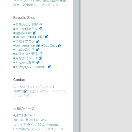
マーベラス（7844）第22回定時株主
総会（2019年）
に
青い鳥
より
Favorite Sites
■名前のない部屋
■ネトゲ研究日誌
■ugNews.net
■MOON PHASE 雑記
■堕電子ブログ
■box sentence
/
■Box Diary
■日記っぽい？
■ぬるオタが斬る
■みなぎね５．１
■とんかつ教室
■窓辺ななみ（Twitter）
Contact
なにかありましたらコメント、
Twitter
または
下部
のメールアドレ
スにどうぞ。
人気のページ
4月21日NEWS
2016年5月29日 NEWS
スフィア ライブ 2011 「Athletic
Harmonies -デンジャラスステージ- -