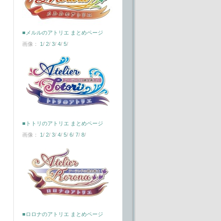
■メルルのアトリエ まとめページ
画像：
1
/
2
/
3
/
4
/
5
/
■トトリのアトリエ まとめページ
画像：
1
/
2
/
3
/
4
/
5
/
6
/
7
/
8
/
■ロロナのアトリエ まとめページ