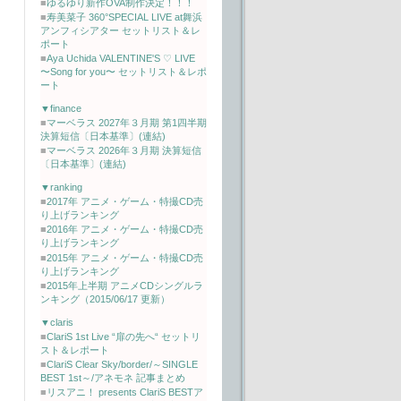
■
ゆるゆり新作OVA制作決定！！！
■
寿美菜子 360°SPECIAL LIVE at舞浜
アンフィシアター セットリスト＆レ
ポート
■
Aya Uchida VALENTINE'S ♡ LIVE
〜Song for you〜 セットリスト＆レポ
ート
▼finance
■
マーベラス 2027年３月期 第1四半期
決算短信〔日本基準〕(連結)
■
マーベラス 2026年３月期 決算短信
〔日本基準〕(連結)
▼ranking
■
2017年 アニメ・ゲーム・特撮CD売
り上げランキング
■
2016年 アニメ・ゲーム・特撮CD売
り上げランキング
■
2015年 アニメ・ゲーム・特撮CD売
り上げランキング
■
2015年上半期 アニメCDシングルラ
ンキング（2015/06/17 更新）
▼claris
■
ClariS 1st Live “扉の先へ“ セットリ
スト＆レポート
■
ClariS Clear Sky/border/～SINGLE
BEST 1st～/アネモネ 記事まとめ
■
リスアニ！ presents ClariS BESTア