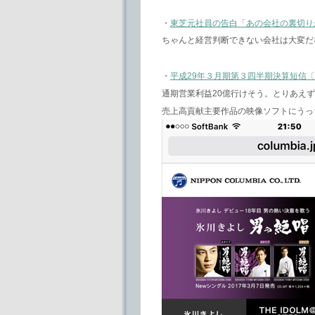
・
東芝元社員の告白「あの会社の裏切りがな
ちゃんと経営判断できない会社は大変だ
・
平成29年３月期第３四半期決算短信〔
通期営業利益20億行けそう。とりあえ
売上高貢献主要作品の映像ソフトにうっ