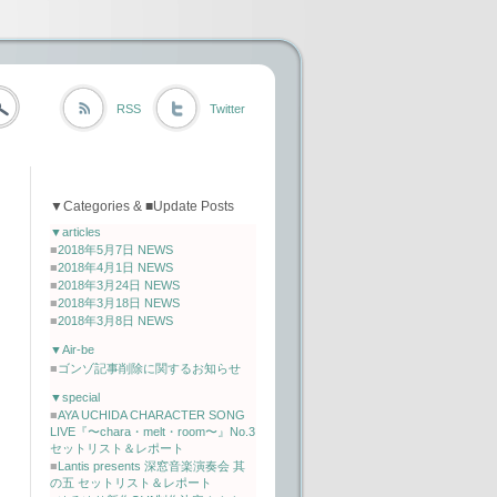
RSS
Twitter
▼Categories & ■Update Posts
▼articles
■
2018年5月7日 NEWS
■
2018年4月1日 NEWS
■
2018年3月24日 NEWS
■
2018年3月18日 NEWS
■
2018年3月8日 NEWS
▼Air-be
■
ゴンゾ記事削除に関するお知らせ
▼special
■
AYA UCHIDA CHARACTER SONG
LIVE『〜chara・melt・room〜』No.3
セットリスト＆レポート
■
Lantis presents 深窓音楽演奏会 其
の五 セットリスト＆レポート