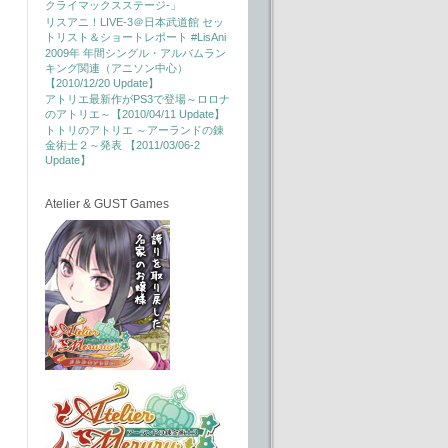
クライマックスステージ-」
リスアニ！LIVE-3＠日本武道館 セッ
トリスト＆ショートレポート #LisAni
2009年 年間シングル・アルバムラン
キング関連（アニソン中心）
【2010/12/20 Update】
アトリエ最新作がPS3で登場～ロロナ
のアトリエ～【2010/04/11 Update】
トトリのアトリエ ～アーランドの錬
金術士２～発表 【2011/03/06-2
Update】
Atelier & GUST Games