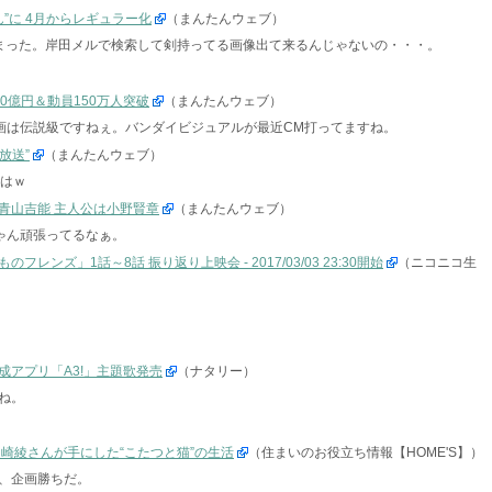
”に 4月からレギュラー化
（まんたんウェブ）
まった。岸田メルで検索して剣持ってる画像出て来るんじゃないの・・・。
0億円＆動員150万人突破
（まんたんウェブ）
年の映画は伝説級ですねぇ。バンダイビジュアルが最近CM打ってますね。
放送”
（まんたんウェブ）
ではｗ
青山吉能 主人公は小野賢章
（まんたんウェブ）
ゃん頑張ってるなぁ。
ンズ」1話～8話 振り返り上映会 - 2017/03/03 23:30開始
（ニコニコ生
アプリ「A3!」主題歌発売
（ナタリー）
ね。
崎綾さんが手にした“こたつと猫”の生活
（住まいのお役立ち情報【HOME'S】）
、企画勝ちだ。