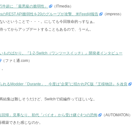
50万件超に 「最悪級の脆弱性」
（ITmedia）
sのREST API脆弱性を20のグループが攻撃、米Feedjit報告
（impress）
ないということで・・・。にしても今回致命的っすなぁ。
待ってからアップデートすることもあるので、うーん。
ものばかり。『1-2-Switch（ワンツースイッチ）』開発者インタビュー
（ファミ通.com）
・。
られるModder「Durante」、今度は“企業”に招かれPC版『王様物語』を改良
結集は難しそうだけど、Switchで続編作ってほしいな。
点回帰」見事なり、初代「バイオ」から受け継ぐ4つの恐怖
（AUTOMATON）
再構築できた感じなのか。