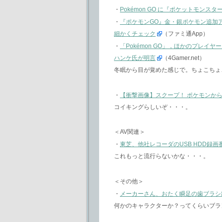
・
Pokémon GO に『ポケットモン
・
『ポケモンGO』金・銀ポケモン追加
細かくチェック
（ファミ通App）
・
「Pokémon GO」，ほかのプレ
ハンケ氏が明言
（4Gamer.net）
冬眠から目が覚めた感じで。ちょこちょ
・
【衝撃画像】スクープ！ ポケモンから謎
コイキングらしいぞ・・・。
＜AV関連＞
・
東芝、他社レコーダのUSB HDD録
これもっと流行らないかな・・・。
＜その他＞
・
メーカーさん、おたく瞬足の歯ブラシ
何かのキャラクターか？ってくらいブラ