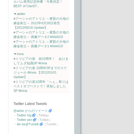
ルバム発売記念特番「今夜決定！
BEST of ClariST」
▼atelier
■
アーシャのアトリエ ～黄昏の大地の
錬金術士～ 2012年6月28日発売
【2012/06/16 Update】
■
アーシャのアトリエ ～黄昏の大地の
錬金術士～ 画像データ2 #AAAGD
■
アーシャのアトリエ ～黄昏の大地の
錬金術士～ 画像データ1 #AAAGD
▼trivia
■
トリビアの泉 祝10周年！ あけま
してムダ知識SP #trivia
■
トリビアの泉 10周年SPまでのスケ
ジュール #trivia 【2012/01/01
Update】
■
トリビアの泉10周年「へぇ」祭りは
ベストオブベストで！承知しました
SP #trivia
Twitter Latest Tweets
@airbe からのツイート
・
Twitter log
（Twilog）
・
Twitter pict
（Twitpic）
・
Air-be@Tumblr
（Tumblr）