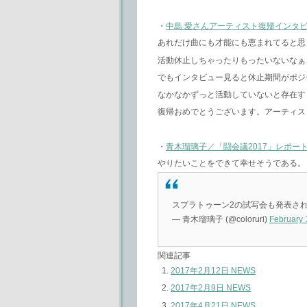
・
中島 愛さんアーティスト復帰インタ
あれだけ曲にも才能にも恵まれてると思
活動休止しちゃったりもったいないなぁ
でもインタビュー見ると休止期間がポジ
なかなかずっと活動していないと存在す
復帰おめでとうございます。アーティス
・
青木瑠璃子／「闘会議2017」レポー
やりたいことをできて幸せそうである。
スプラトゥーン2の試写会も発表さ
— 青木瑠璃子 (@coloruri)
February 
関連記事
2017年2月12日 NEWS
2017年2月9日 NEWS
2017年4月21日 NEWS