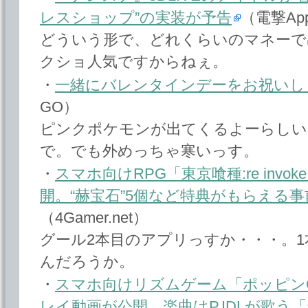
レスショップ”の実装が予告
（電撃Ap
どういう形で、どれくらいのマネーで
クショ人気ですからねぇ。
・
一緒にバレンタインデーをお祝いし
GO）
ピンクポケモンが出てくるよーらしい
で。でも外めっちゃ寒いっす。
・
スマホ向けRPG「東京喰種:re inv
開。“赫宝石”5個など特典がもらえる
（4Gamer.net）
グール2本目のアプリっすか・・・。
んだろうか。
・
スマホ向けリズムゲーム「ポッピンQ Danc
レイ動画が公開。楽曲はP.IDLが歌