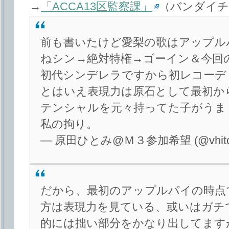
→
「ACCA13区監察課」
（バンダイチ
前も書いたけど愛梨の歌はアップル
ねシン→絶対特権→ゴーイン＆今回
初代シンデレラですから初レコーデ
とはいえ表現力は原石として最初か
テンシャルを元々持ってた子がうま
私の拘り。
— 原田ひとみ@Ｍ３参加希望 (@vhito
だから、最初のアップルパイの時点
方は表現力を見ている、或いはガチ
的には拙い部分をかなり出してます