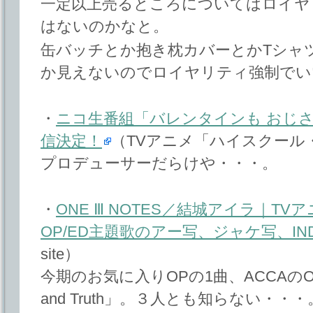
一定以上売るところについてはロイヤ
はないのかなと。
缶バッチとか抱き枕カバーとかTシャ
か見えないのでロイヤリティ強制でい
・
ニコ生番組「バレンタインも おじ
信決定！
（TVアニメ「ハイスクール
プロデューサーだらけや・・・。
・
ONE Ⅲ NOTES／結城アイラ｜TV
OP/ED主題歌のアー写、ジャケ写、IN
site）
今期のお気に入りOPの1曲、ACCAのONE 
and Truth」。３人とも知らない・・・