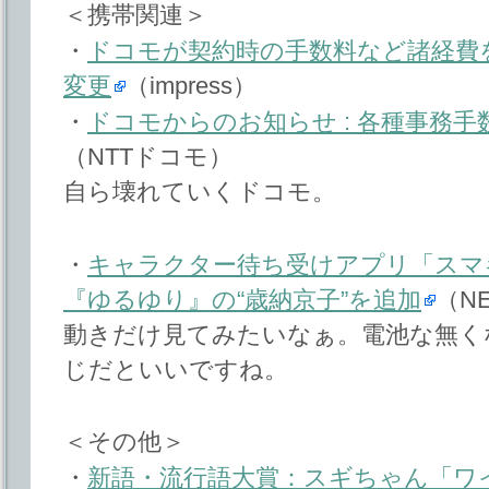
＜携帯関連＞
・
ドコモが契約時の手数料など諸経費を
変更
（impress）
・
ドコモからのお知らせ : 各種事務
（NTTドコモ）
自ら壊れていくドコモ。
・
キャラクター待ち受けアプリ「スマ
『ゆるゆり』の“歳納京子”を追加
（N
動きだけ見てみたいなぁ。電池な無く
じだといいですね。
＜その他＞
・
新語・流行語大賞：スギちゃん「ワ