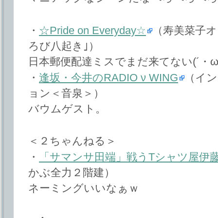
・
☆Pride on Everyday☆
（寿美菜子オ
ろび八起き｣）
日本郵便配達ミスでまだ来てない(´・ω・
・
逢坂・今井のRADIO ν WING
（イン
ョン＜音泉＞）
バウムゲスト。
＜２ちゃんねる＞
・
「サマンサ田端」戦うTシャツ屋伊
かぶ全力２階建）
ネーミングいいなぁｗ