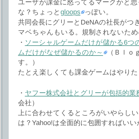
ユーザが課金に怒ってるマークかと思
な？ちょっと
gloops
っぽい。
共同会長にグリーとDeNAの社長がつ
マベちゃんもいる。規制されないため
・
ソーシャルゲームだけが儲かる6つ
ムだけがなぜ儲かるのか～
（Ｂｌｏ
す。）
たとえ楽しくても課金ゲームはやりた
・
ヤフー株式会社とグリーが包括的業
会社）
上に合わせてくるところがいやらしい
は？Yahoo!は全面的に包囲すればい