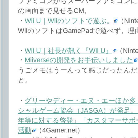
ファミコンからスーパーファミコンに
の画面まで見せるCM。
・
Wii U｜Wiiのソフトで遊ぶ。
（Nint
WiiのソフトはGamePadで遊べず。
・
Wii U｜社長が訊く『Wii U』
（Nint
・
Miiverseの開発をお手伝いしました
うごメモはうーんって感じだったんだ
と。
・
グリーやディー・エヌ・エーほか多
シャルゲーム協会（JASGA）が発足
年等に対する啓発」「カスタマーサポ
活動
（4Gamer.net）