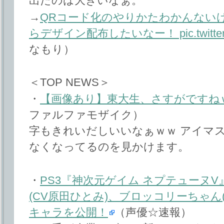
出たのは大きいなぁ。
→
QRコード化のやりかたわかんない
らデザイン配布したいなー！ pic.twitter.c
なもり）
＜TOP NEWS＞
・
【画像あり】東大生、さすがですね
ファルファモザイク）
字もきれいだしいいなぁｗｗ アイマ
なくなってるのを見かけます。
・
PS3『神次元ゲイム ネプテューヌV
(CV原田ひとみ)、ブロッコリーちゃん(
キャラを公開！
（声優☆速報）