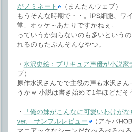
がノミネート
（まんたんウェブ）
もうそんな時期で・・。iPS細胞、ワ
堂、オッケ～あたりですかねぇ。
っていうか知らないのも多いというの
れるのもたぶんそんなやつ。
・
水沢史絵：プリキュア声優が小説家
ブ）
原作水沢さんでで主役の声も水沢さん
うかｗ 小説は書き始めて1年ほどだそ
・
「俺の妹がこんなに可愛いわけがない
ver.」サンプルレビュー
（アキバHOB
マニアックなシーンだなぺろぺろぺろ