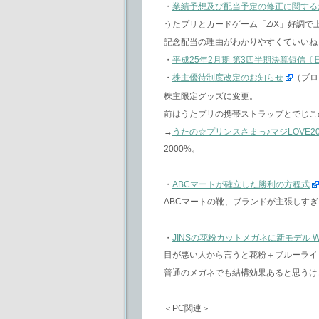
・
業績予想及び配当予定の修正に関する
うたプリとカードゲーム「Z/X」好調で上
記念配当の理由がわかりやすくていいね
・
平成25年2月期 第3四半期決算短信
・
株主優待制度改定のお知らせ
（ブロ
株主限定グッズに変更。
前はうたプリの携帯ストラップとでじこ
→
うたの☆プリンスさまっ♪マジLOVE20
2000%。
・
ABCマートが確立した勝利の方程式
ABCマートの靴、ブランドが主張しす
・
JINSの花粉カットメガネに新モデル 
目が悪い人から言うと花粉＋ブルーライ
普通のメガネでも結構効果あると思うけ
＜PC関連＞