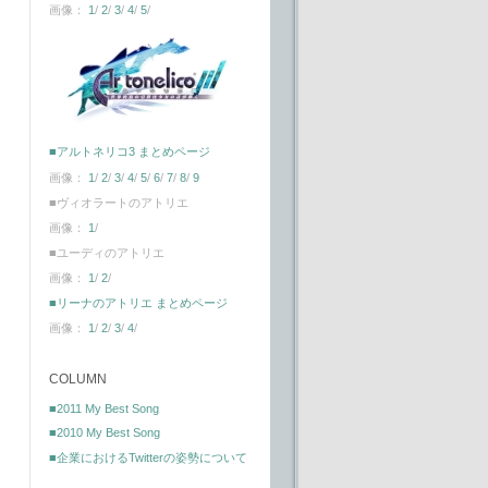
画像：
1
/
2
/
3
/
4
/
5
/
■アルトネリコ3 まとめページ
画像：
1
/
2
/
3
/
4
/
5
/
6
/
7
/
8
/
9
■ヴィオラートのアトリエ
画像：
1
/
■ユーディのアトリエ
画像：
1
/
2
/
■リーナのアトリエ まとめページ
画像：
1
/
2
/
3
/
4
/
COLUMN
■2011 My Best Song
■2010 My Best Song
■企業におけるTwitterの姿勢について