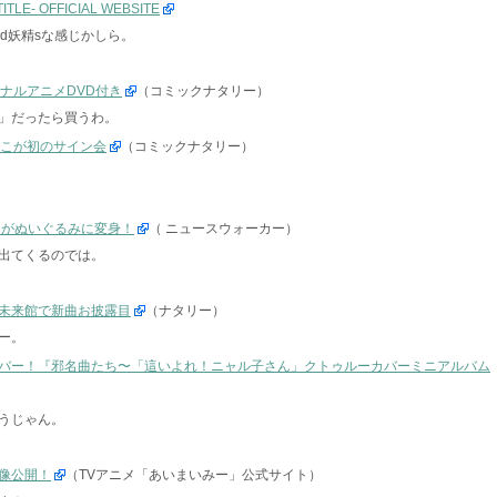
E- OFFICIAL WEBSITE
gd妖精sな感じかしら。
ナルアニメDVD付き
（コミックナタリー）
？」だったら買うわ。
びこが初のサイン会
（コミックナタリー）
ラがぬいぐるみに変身！
（ ニュースウォーカー）
出てくるのでは。
未来館で新曲お披露目
（ナタリー）
ー。
バー！『邪名曲たち〜「這いよれ！ニャル子さん」クトゥルーカバーミニアルバム
うじゃん。
像公開！
（TVアニメ「あいまいみー」公式サイト）