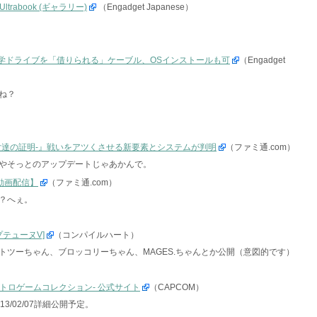
trabook (ギャラリー)
（Engadget Japanese）
の光学ドライブを「借りられる」ケーブル、OSインストールも可
（Engadget
ね？
S -少女達の証明-』戦いをアツくさせる新要素とシステムが判明
（ファミ通.com）
とやそっとのアップデートじゃあかんで。
【動画配信】
（ファミ通.com）
？へぇ。
テューヌV]
（コンパイルハート）
トツーちゃん、ブロッコリーちゃん、MAGES.ちゃんとか公開（意図的です）
レトロゲームコレクション- 公式サイト
（CAPCOM）
/02/07詳細公開予定。