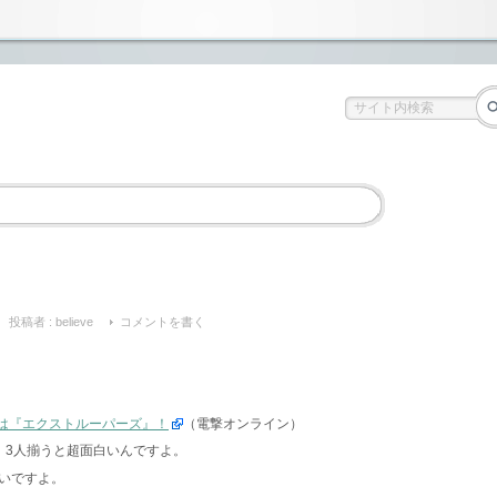
投稿者 :
believe
コメントを書く
月は『エクストルーパーズ』！
（電撃オンライン）
、3人揃うと超面白いんですよ。
いですよ。