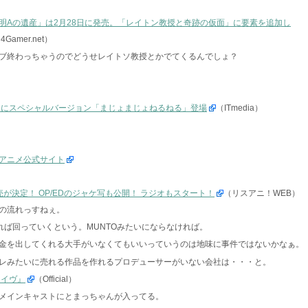
明Aの遺産」は2月28日に発売。「レイトン教授と奇跡の仮面」に要素を追加し
4Gamer.net）
ブ終わっちゃうのでどうせレイトソ教授とかでてくるんでしょ？
」にスペシャルバージョン「まじょまじょねるねる」登場
（ITmedia）
 アニメ公式サイト
が決定！ OP/EDのジャケ写も公開！ ラジオもスタート！
（リスアニ！WEB）
の流れっすねぇ。
社がいれば回っていくという。MUNTOみたいにならなければ。
金を出してくれる大手がいなくてもいいっていうのは地味に事件ではないかなぁ。
レみたいに売れる作品を作れるプロデューサーがいない会社は・・・と。
レイヴ』
（Official）
メインキャストにとまっちゃんが入ってる。