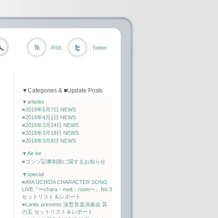
RSS
Twitter
▼Categories & ■Update Posts
▼articles
■
2018年5月7日 NEWS
■
2018年4月1日 NEWS
■
2018年3月24日 NEWS
■
2018年3月18日 NEWS
■
2018年3月8日 NEWS
▼Air-be
■
ゴンゾ記事削除に関するお知らせ
▼special
■
AYA UCHIDA CHARACTER SONG
LIVE『〜chara・melt・room〜』No.3
セットリスト＆レポート
■
Lantis presents 深窓音楽演奏会 其
の五 セットリスト＆レポート