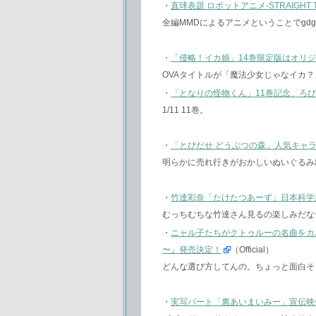
・
直球表題 ロボットアニメ-STRAIGHT TITL
全編MMDによるアニメということでgd
・
「侵略！イカ娘」14巻限定版はオリジ
OVAタイトルが「魔法少女じゃなイカ
・
「となりの怪物くん」11巻記念、ろ
1/11 11巻。
・
「とびだせ どうぶつの森」人気キャ
明らかに売れ行きがおかしいぬいぐるみ
・
竹達彩奈「たけたつあーず」日本科学
むっちむちな竹達さん見るの楽しみだな
・
ニャル子たちがクトゥルーの名曲をカ
〜』発売決定！
（Official）
どんな選び方してんの。ちょっと面白そ
・
実写パート「裏あいまいみー」宣伝映