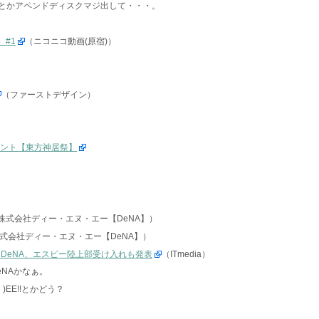
編とかアペンドディスクマジ出して・・・。
）#1
（ニコニコ動画(原宿)）
（ファーストデザイン）
イベント【東方神居祭】
株式会社ディー・エヌ・エー【DeNA】）
式会社ディー・エヌ・エー【DeNA】）
 DeNA、エスビー陸上部受け入れも発表
（ITmedia）
eNAかなぁ。
)EE!!とかどう？