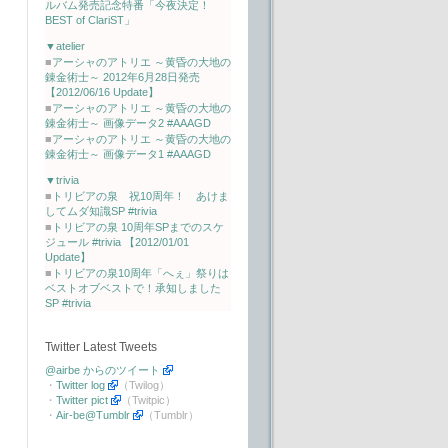
ルバム発売記念特番「今夜決定！
BEST of ClariST」
▼atelier
■
アーシャのアトリエ ～黄昏の大地の
錬金術士～ 2012年6月28日発売
【2012/06/16 Update】
■
アーシャのアトリエ ～黄昏の大地の
錬金術士～ 画像データ2 #AAAGD
■
アーシャのアトリエ ～黄昏の大地の
錬金術士～ 画像データ1 #AAAGD
▼trivia
■
トリビアの泉 祝10周年！ あけま
してムダ知識SP #trivia
■
トリビアの泉 10周年SPまでのスケ
ジュール #trivia 【2012/01/01
Update】
■
トリビアの泉10周年「へぇ」祭りは
ベストオブベストで！承知しました
SP #trivia
Twitter Latest Tweets
@airbe からのツイート
・
Twitter log
（Twilog）
・
Twitter pict
（Twitpic）
・
Air-be@Tumblr
（Tumblr）