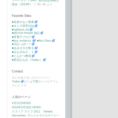
マーベラス（7844）第22回定時株主
総会（2019年）
に
青い鳥
より
Favorite Sites
■名前のない部屋
■ネトゲ研究日誌
■ugNews.net
■MOON PHASE 雑記
■堕電子ブログ
■box sentence
/
■Box Diary
■日記っぽい？
■ぬるオタが斬る
■みなぎね５．１
■とんかつ教室
■窓辺ななみ（Twitter）
Contact
なにかありましたらコメント、
Twitter
または
下部
のメールアドレ
スにどうぞ。
人気のページ
4月21日NEWS
2016年5月29日 NEWS
スフィア ライブ 2011 「Athletic
Harmonies -デンジャラスステージ- -