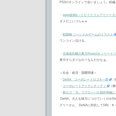
PS3のオンラインで会いましょう。続
・
gdgd妖精s（ぐだぐだフェアリーーズ
ダメだこいつらｗｗ
・
戦国物 ソーシャルゲームのイラスト
ワンコイン泣ける。
・
北海道札幌の東方Projectオンリー
東方すらダメなの？なんだかなぁ。
＜社会・経済・国際関連＞
・
DeNA、コーポレートロゴを一新
（
・
コーポレートアイデンティティ
（株
・
新ロゴ「:D」でグローバル指向明確に
:DeNA。大人を味方につけていくのがD
グリーさん、:DeNAに対抗してGR(・∀・