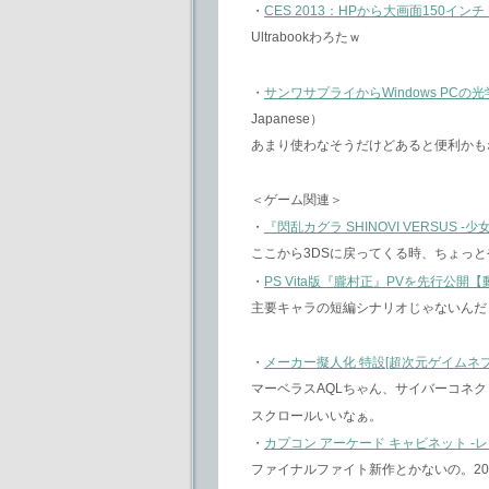
・
CES 2013：HPから大画面150インチ Ul
Ultrabookわろたｗ
・
サンワサプライからWindows PC
Japanese）
あまり使わなそうだけどあると便利かも
＜ゲーム関連＞
・
『閃乱カグラ SHINOVI VERSU
ここから3DSに戻ってくる時、ちょっ
・
PS Vita版『朧村正』PVを先行公開
主要キャラの短編シナリオじゃないんだ
・
メーカー擬人化 特設[超次元ゲイムネプ
マーベラスAQLちゃん、サイバーコネク
スクロールいいなぁ。
・
カプコン アーケード キャビネット -
ファイナルファイト新作とかないの。2013