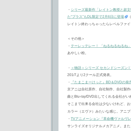
・
シリーズ最新作「レイトン教授と超文
た“プラス”もDL限定で2月6日に登場
（
レイトン終わっちゃったらレベルファイ
＜その他＞
・
テーレッテレー！ 「ねるねるねるね
あやしい粉。
・
＜物語＞シリーズ セカンドシーズン |
201/7より2クール正式発表。
・
『たまこまーけっと』BD＆DVDの発売
京アニは自社原作、自社制作、自社製作
曲とBlu-ray/DVD出してくれる会
そこまで出来る会社は少ないけれど、お
カラー（エヴァ）みたいな感じ。アニプ
・
TVアニメーション『革命機ヴァルヴ
サンライズオリジナルメカアニメ。また