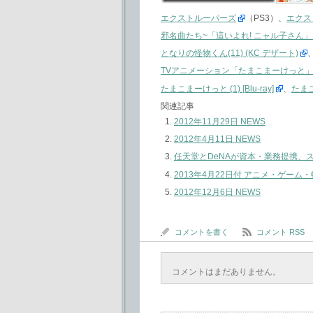
エクストルーパーズ
（PS3）、
エクス
邪名曲たち~「這いよれ! ニャル子さん」
となりの怪物くん(11) (KC デザート)
TVアニメーション「たまこまーけっと
たまこまーけっと (1) [Blu-ray]
、
たまこま
関連記事
2012年11月29日 NEWS
2012年4月11日 NEWS
任天堂とDeNAが資本・業務提携、
2013年4月22日付 アニメ・ゲー
2012年12月6日 NEWS
コメントを書く
コメント RSS
コメントはまだありません。