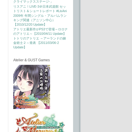
クライマックスステージ-」
リスアニ！LIVE-3＠日本武道館 セッ
トリスト＆ショートレポート #LisAni
2009年 年間シングル・アルバムラン
キング関連（アニソン中心）
【2010/12/20 Update】
アトリエ最新作がPS3で登場～ロロナ
のアトリエ～【2010/04/11 Update】
トトリのアトリエ ～アーランドの錬
金術士２～発表 【2011/03/06-2
Update】
Atelier & GUST Games