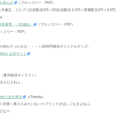
お知らせ
（ブロッコリー：PDF）
方修正。うたプリ記念配当3円＋Z/X記念配当 0.5円＋普通配当2円＝5.5円。
ｗ
〔日本基準〕（非連結）
（ブロッコリー：PDF）
ッコリー：PDF）
の何かだったかな・・・＞2000円相当オリジナルグッズ。
00％ 公式サイト
（東洋経済オンライン）
ぎるんだよねぇ。
Webで先行発売
（ITmedia）
ト対策＋度入りみたいなハイブリッドがほしくなるよねぇ。
どなー。