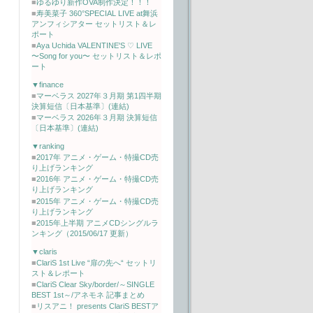
■
ゆるゆり新作OVA制作決定！！！
■
寿美菜子 360°SPECIAL LIVE at舞浜
アンフィシアター セットリスト＆レ
ポート
■
Aya Uchida VALENTINE'S ♡ LIVE
〜Song for you〜 セットリスト＆レポ
ート
▼finance
■
マーベラス 2027年３月期 第1四半期
決算短信〔日本基準〕(連結)
■
マーベラス 2026年３月期 決算短信
〔日本基準〕(連結)
▼ranking
■
2017年 アニメ・ゲーム・特撮CD売
り上げランキング
■
2016年 アニメ・ゲーム・特撮CD売
り上げランキング
■
2015年 アニメ・ゲーム・特撮CD売
り上げランキング
■
2015年上半期 アニメCDシングルラ
ンキング（2015/06/17 更新）
▼claris
■
ClariS 1st Live “扉の先へ“ セットリ
スト＆レポート
■
ClariS Clear Sky/border/～SINGLE
BEST 1st～/アネモネ 記事まとめ
■
リスアニ！ presents ClariS BESTア