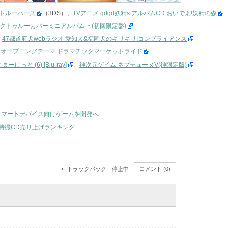
トルーパーズ
（3DS）、
TVアニメ gdgd妖精s アルバムCD おいでよ!妖精の森
クトゥルーカバーミニアルバム ~ (初回限定盤)
、
47都道府犬webラジオ 愛知犬&福岡犬のギリギリ!コンプライアンス
」オープニングテーマ ドラマチックマーケットライド
ーけっと (6) [Blu-ray]
、
神次元ゲイム ネプテューヌV(神限定版)
スマートデバイス向けゲームを開発へ
ム・特撮CD売り上げランキング
トラックバック 停止中
コメント (0)