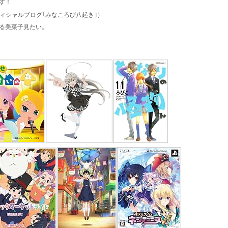
す！
ィシャルブログ｢みなころび八起き｣）
る美菜子見たい。