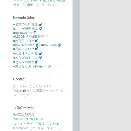
マーベラス（7844）第22回定時株主
総会（2019年）
に
青い鳥
より
Favorite Sites
■名前のない部屋
■ネトゲ研究日誌
■ugNews.net
■MOON PHASE 雑記
■堕電子ブログ
■box sentence
/
■Box Diary
■日記っぽい？
■ぬるオタが斬る
■みなぎね５．１
■とんかつ教室
■窓辺ななみ（Twitter）
Contact
なにかありましたらコメント、
Twitter
または
下部
のメールアドレ
スにどうぞ。
人気のページ
4月21日NEWS
2016年5月29日 NEWS
スフィア ライブ 2011 「Athletic
Harmonies -デンジャラスステージ- -