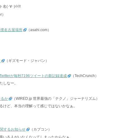
･∀･)ｲｲ!!
er）
相撲名古屋場所
（asahi.com）
！
（ギズモード・ジャパン）
itterが毎秒7196ツイートの新記録達成
（TechCrunch）
たしなー。
せるか
（WIRED.jp 世界最強の「テクノ」ジャーナリズム）
るけど、本当の理解って感じではないかなぁ。
止に関するお知らせ
（カプコン）
率いる人がいなくなってしまったからなぁ。