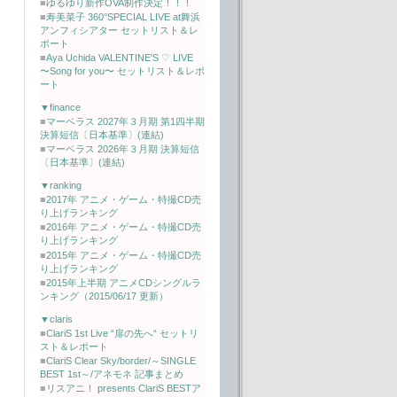
■
ゆるゆり新作OVA制作決定！！！
■
寿美菜子 360°SPECIAL LIVE at舞浜
アンフィシアター セットリスト＆レ
ポート
■
Aya Uchida VALENTINE'S ♡ LIVE
〜Song for you〜 セットリスト＆レポ
ート
▼finance
■
マーベラス 2027年３月期 第1四半期
決算短信〔日本基準〕(連結)
■
マーベラス 2026年３月期 決算短信
〔日本基準〕(連結)
▼ranking
■
2017年 アニメ・ゲーム・特撮CD売
り上げランキング
■
2016年 アニメ・ゲーム・特撮CD売
り上げランキング
■
2015年 アニメ・ゲーム・特撮CD売
り上げランキング
■
2015年上半期 アニメCDシングルラ
ンキング（2015/06/17 更新）
▼claris
■
ClariS 1st Live “扉の先へ“ セットリ
スト＆レポート
■
ClariS Clear Sky/border/～SINGLE
BEST 1st～/アネモネ 記事まとめ
■
リスアニ！ presents ClariS BESTア