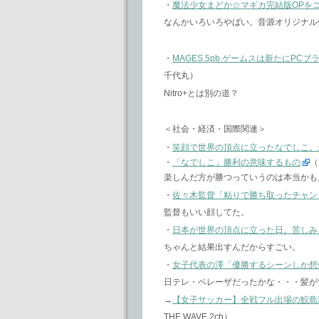
・
魔法少女まどか☆マギカ完結版OPを
なんかいろいろやばい。音源オリジナル
・
MAGES.5pb.ゲームスは新たにPCブランドを
千代丸）
Nitro+とは別の道？
＜社会・経済・国際関連＞
・
笑顔で世界の頂点に立ったなでしこ。
・
「なでしこ」勝利の意味するもの
（
楽しんだ方が勝つっていうのは本当かも
・
佐々木監督「粘りで勝ち取ったチャン
監督もいい顔してた。
・
日本が世界の頂点に立った日。苦しみ
ちゃんと結果出すんだからすごい。
・
女子代表の澤「優勝するシーンしか想
日テレ・ベレーザだったかな・・・髪が
→
【女子サッカー】全戦フル出場の鮫島彩
THE WAVE 2ch）