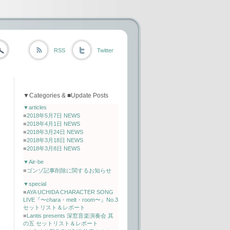
RSS
Twitter
▼Categories & ■Update Posts
▼articles
■
2018年5月7日 NEWS
■
2018年4月1日 NEWS
■
2018年3月24日 NEWS
■
2018年3月18日 NEWS
■
2018年3月8日 NEWS
▼Air-be
■
ゴンゾ記事削除に関するお知らせ
▼special
■
AYA UCHIDA CHARACTER SONG
LIVE『〜chara・melt・room〜』No.3
セットリスト＆レポート
■
Lantis presents 深窓音楽演奏会 其
の五 セットリスト＆レポート