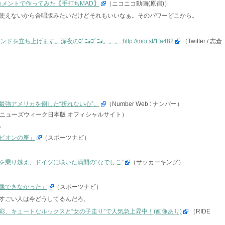
コメントで作ってみた【手打ちMAD】
（ニコニコ動画(原宿)）
使えないから合唱版みたいだけどそれもいいなぁ。そのパワーどこから。
立ち上げます。深夜のｺﾞﾆｮｺﾞﾆｮ。。。 http://moi.st/1fa482
（Twitter / 志倉
最強アメリカを倒した“折れない心”。
（Number Web : ナンバー）
ニューズウィーク日本版 オフィシャルサイト）
。
ピオンの座」
（スポーツナビ）
を乗り越え、ドイツに咲いた満開の“なでしこ”
（サッカーキング）
像できなかった」
（スポーツナビ）
すごい人は今どうしてるんだろ。
、キュートなルックスと“女の子走り”で人気急上昇中！(画像あり)
（RIDE