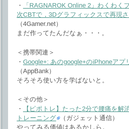
・
「RAGNAROK Online 2」わ
次CBTで，3Dグラフィックスで再現
（4Gamer.net）
まだ作ってたんだなぁ・・・。
＜携帯関連＞
・
Google+: あのgoogle+のiPho
（AppBank）
そろそろ使い方を学ばないと。
＜その他＞
・
【ピポトレ】たった2分で腰痛を解
トレーニング
（ガジェット通信）
やってみる価値はあるかしら。