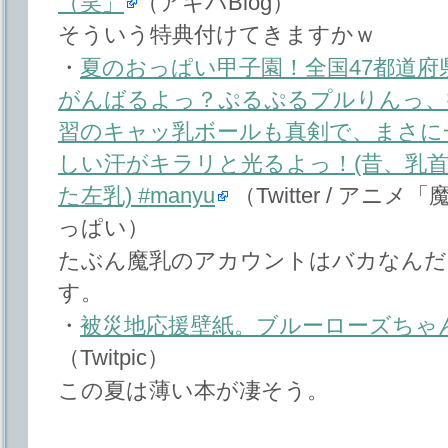
（笑」
（アキバBlog）
そういう特典付けてきますかｗ
・
夏のおっぱい甲子園！全国47都道府
がんばるよっ？ぷるぷるプルりんっ、
習のキャッ乳ボールも真剣で、まさに
しい汗がキラリと光るよっ！(昔、乳
た左乳) #manyu
（Twitter / ア
っぱい）
たぶん魔乳のアカウントはバカなんだ
す。
・
被災地応援壁紙。ブルーローズちゃ
（Twitpic）
この夏は薄い本が凄そう。