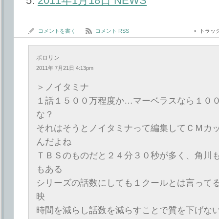
2011年1月18日 NEWS
コメントを書く
コメント RSS
トラッ
ポロリン
2011年 7月21日 4:13pm
＞ノイタミナ
１話１５００万程度か…マーベラスなら１０
な？
それはそうとノイタミナって編集してＣＭカ
んだよね
ＴＢＳのものだと２４分３０秒が多く、角川
もある
シリーズの話数にしても１クールとは言って
映
時間を減らし話数を減らすことで質を下げな