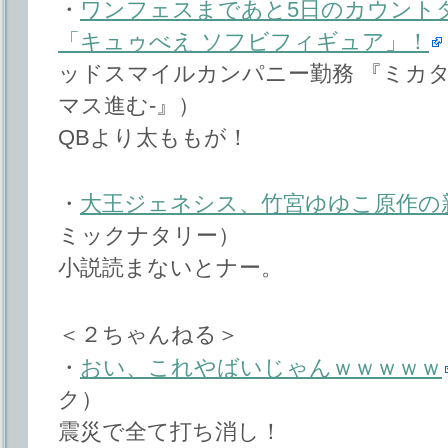
・
ワンフェスまであと5日のカウント
「キュゥべえ ソフビフィギュア」！
ッドスマイルカンパニー勤務 『ミカタ
マス進む-』）
QBより太ももが！
・
大王ジェネシス、竹宮ゆゆこ原作の
ミックナタリー）
小説読まないとナー。
＜２ちゃんねる＞
・
おい、これやばいじゃんｗｗｗｗｗ
ク）
震災で全て打ち消し！