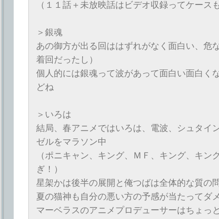
（１１話＋未放映話はビデオ収録ってケース
＞銀魂
あの御方が出る回ははずれがなく面白い、危
着回だったし）
個人的には銀魂って波があって面白い面白く
どね
＞いろは
結局、春アニメではいろは、電波、シュタイ
ゼルをマラソン中
（ポニキャン、キング、ＭＦ、キング、キン
ぎ！）
星架かは後半の展開と俺つばは全体的な質の
夏の猫神も自分の悪い方の予感が当たってダ
マーベラスのアニメプロデューサーはちょっ