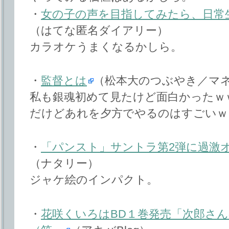
・
女の子の声を目指してみたら、日常
（はてな匿名ダイアリー）
カラオケうまくなるかしら。
・
監督とは
（松本大のつぶやき／マ
私も銀魂初めて見たけど面白かったｗ
だけどあれを夕方でやるのはすごいｗ
・
「パンスト」サントラ第2弾に過激
（ナタリー）
ジャケ絵のインパクト。
・
花咲くいろはBD１巻発売「次郎さ