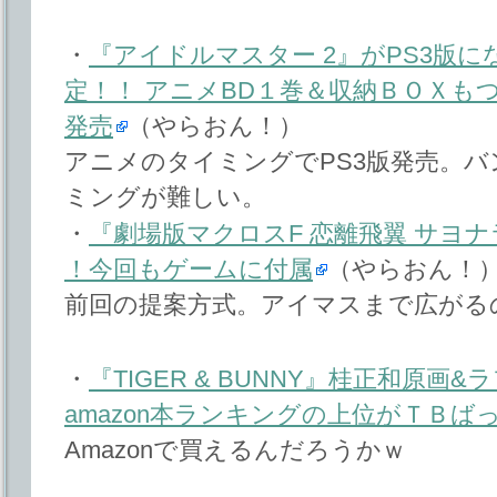
・
『アイドルマスター 2』がPS3版に
定！！ アニメBD１巻＆収納ＢＯＸも
発売
（やらおん！）
アニメのタイミングでPS3版発売。
ミングが難しい。
・
『劇場版マクロスF 恋離飛翼 サヨナ
！今回もゲームに付属
（やらおん！
前回の提案方式。アイマスまで広がる
・
『TIGER & BUNNY』桂正和原画
amazon本ランキングの上位がＴＢば
Amazonで買えるんだろうかｗ