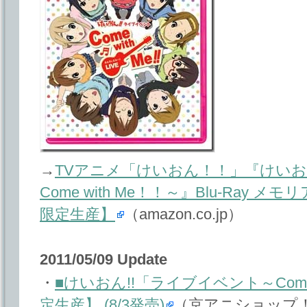
→
TVアニメ「けいおん！！」『けいお
Come with Me！！～』Blu-Ray
限定生産】
（amazon.co.jp）
2011/05/09 Update
・
■けいおん!!「ライブイベント～Come 
定生産】 (8/3発売)
（京アニショップ