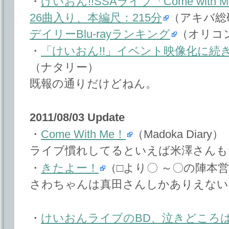
・
けいおん!!SSAライブ「Come with 
26曲入り、本編尺：215分
（アキバ総
デイリーBlu-rayランキング
（オリコ
・
「けいおん!!」イベント映像化に続
（ナタリー）
既報の通りだけどねん。
2011/08/03 Update
・
Come With Me！
（Madoka Diary）
ライブ慣れしてるといえば米澤さんも
・
きたよー！
（□より〇 ～〇の陣本
さわちゃんは真田さんしかありえない
・
けいおんライブのBD、泣きどころ