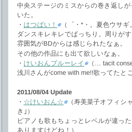
中央ステージのミスからの巻き返しが
いた。
・
はつばい！
（゜・*・。夏色ウサギ
ダンスキレキレでばっちり。周りがす
雰囲気がBDからは感じられたなぁ。
その他の作品にも出て欲しいなぁ。
・
けいおんブルーレイ
（… tacit con
浅川さんがcome with me!!歌って
2011/08/04 Update
・
☆けいおん☆
（寿美菜子オフィシ
き｣）
ピアノも歌もちょっとレベルが違った
ありますけどね！）