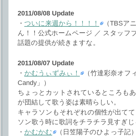
2011/08/08 Update
・
ついに来週から！！！！
（TBSア
ん！！公式ホームページ ／ スタッフ
話題の提供が続きますな。
2011/08/07 Update
・
かむうぃずみぃ！
（竹達彩奈オフィシ
Candy」）
ちょっとカットされているところも
が団結して歌う姿は素晴らしい。
キャラソンもそれぞれの個性が出てて
ソン歌う時に歌詞をチラチラ見すぎじ
・
かむかむ
（日笠陽子のひよっ子記