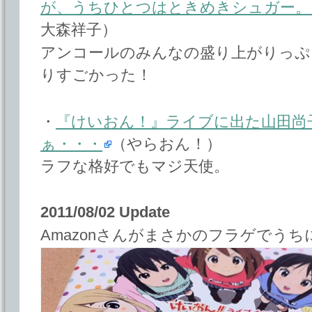
が、うちひとつはときめきシュガー。 #k_o
大森祥子）
アンコールのみんなの盛り上がりっぷ
りすごかった！
・
『けいおん！』ライブに出た山田尚
ぁ・・・
（やらおん！）
ラフな格好でもマジ天使。
2011/08/02 Update
Amazonさんがまさかのフラゲでう