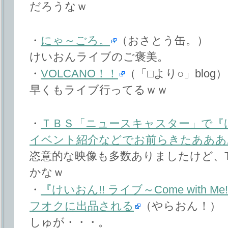
だろうなｗ
・
にゃ～ごろ。
（おさとう缶。）
けいおんライブのご褒美。
・
VOLCANO！！
（「□より○」blog）
早くもライブ行ってるｗｗ
・
ＴＢＳ「ニュースキャスター」で『け
イベント紹介などでお前らきたあああ
恣意的な映像も多数ありましたけど、
かなｗ
・
『けいおん!! ライブ～Come with 
フオクに出品される
（やらおん！）
しゅが・・・。