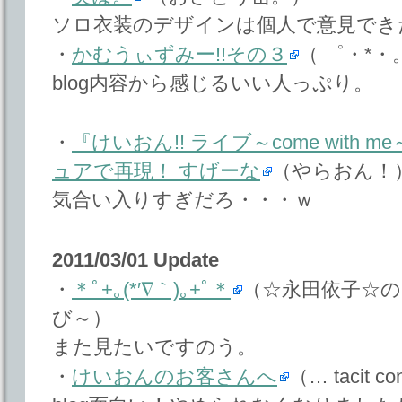
ソロ衣装のデザインは個人で意見でき
・
かむうぃずみー!!その３
（ ゜・*
blog内容から感じるいい人っぷり。
・
『けいおん!! ライブ～come with
ュアで再現！ すげーな
（やらおん！
気合い入りすぎだろ・・・ｗ
2011/03/01 Update
・
＊ﾟ+｡(*′∇｀)｡+ﾟ＊
（☆永田依子☆
び～）
また見たいですのう。
・
けいおんのお客さんへ
（… tacit c