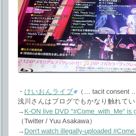
・
けいおんライブ
（… tacit consent
浅川さんはブログでもかなり触れてい
→
K-ON live DVD "#Come_with_Me" is g
（Twitter / Yuu Asakawa）
→
Don't watch illegally-uploaded #Com