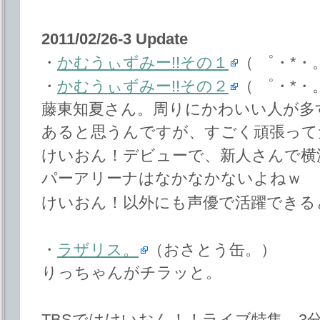
2011/02/26-3 Update
・
かむうぃずみー!!その１
（ ゜・*
・
かむうぃずみー!!その２
（ ゜・*
藤東知夏さん。周りにかわいい人が多
あると思うんですが、すごく頑張って
けいおん！デビューで、新人さんで横
パーアリーナはなかなかないよねｗ
けいおん！以外にも声優で活躍できる
・
ラザリス。
（おさとう缶。）
りっちゃんがチラッと。
TBSではけいおん！！ライブ特集。3