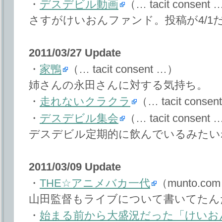
・
デスデビル動画
（… tacit consent
さすがけいおんファンド。投稿が4/1
2011/03/27 Update
・
家鴨
（… tacit consent …）
姉さんの永田さんに対する気持ち。
・
走れないクラクラ
（… tacit conse
・
デスデビル集会
（… tacit consent
デスデビル定期的に飲んでいるみたい
2011/03/09 Update
・
THE☆アニメバカ一代
（munto.co
山田監督もライブについて書いてたん
・
始まる前から大盛況だった「けいおん