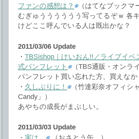
ファンの感想は？
（はてなブックマ
むぎゅうううううう写ってるぞｗ 各キ
けどここ呼んでいる人は既出かな？
2011/03/06 Update
・
TBSishop｜けいおん!!／ライブイベント
式パンフレット
（TBS通販・オンラ
パンフレット買い忘れた方、買えなか
・
久しぶりに！
（竹達彩奈オフィシャルブ
Candy」）
あやちの成長がまぶしい。
2011/03/03 Update
・
実は。
（おさとう缶。）