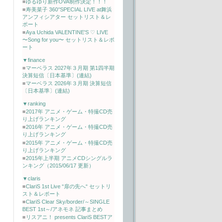
■
ゆるゆり新作OVA制作決定！！！
■
寿美菜子 360°SPECIAL LIVE at舞浜
アンフィシアター セットリスト＆レ
ポート
■
Aya Uchida VALENTINE'S ♡ LIVE
〜Song for you〜 セットリスト＆レポ
ート
▼finance
■
マーベラス 2027年３月期 第1四半期
決算短信〔日本基準〕(連結)
■
マーベラス 2026年３月期 決算短信
〔日本基準〕(連結)
▼ranking
■
2017年 アニメ・ゲーム・特撮CD売
り上げランキング
■
2016年 アニメ・ゲーム・特撮CD売
り上げランキング
■
2015年 アニメ・ゲーム・特撮CD売
り上げランキング
■
2015年上半期 アニメCDシングルラ
ンキング（2015/06/17 更新）
▼claris
■
ClariS 1st Live “扉の先へ“ セットリ
スト＆レポート
■
ClariS Clear Sky/border/～SINGLE
BEST 1st～/アネモネ 記事まとめ
■
リスアニ！ presents ClariS BESTア