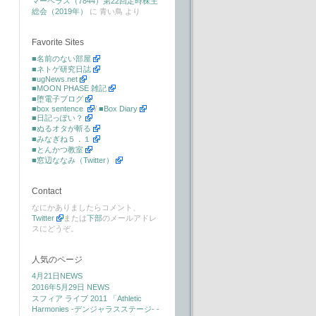
マーベラス（7844）第22回定時株主
総会（2019年）
に
青い鳥
より
Favorite Sites
■名前のない部屋
■ネトゲ研究日誌
■ugNews.net
■MOON PHASE 雑記
■堕電子ブログ
■box sentence
/
■Box Diary
■日記っぽい？
■ぬるオタが斬る
■みなぎね５．１
■とんかつ教室
■窓辺ななみ（Twitter）
Contact
なにかありましたらコメント、
Twitter
または
下部
のメールアドレ
スにどうぞ。
人気のページ
4月21日NEWS
2016年5月29日 NEWS
スフィア ライブ 2011 「Athletic
Harmonies -デンジャラスステージ- -