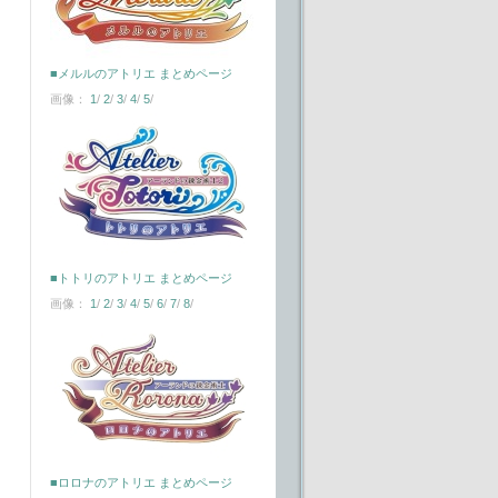
■メルルのアトリエ まとめページ
画像：
1
/
2
/
3
/
4
/
5
/
■トトリのアトリエ まとめページ
画像：
1
/
2
/
3
/
4
/
5
/
6
/
7
/
8
/
■ロロナのアトリエ まとめページ