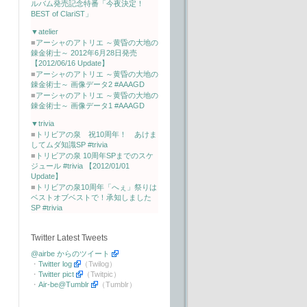
ルバム発売記念特番「今夜決定！
BEST of ClariST」
▼atelier
■
アーシャのアトリエ ～黄昏の大地の
錬金術士～ 2012年6月28日発売
【2012/06/16 Update】
■
アーシャのアトリエ ～黄昏の大地の
錬金術士～ 画像データ2 #AAAGD
■
アーシャのアトリエ ～黄昏の大地の
錬金術士～ 画像データ1 #AAAGD
▼trivia
■
トリビアの泉 祝10周年！ あけま
してムダ知識SP #trivia
■
トリビアの泉 10周年SPまでのスケ
ジュール #trivia 【2012/01/01
Update】
■
トリビアの泉10周年「へぇ」祭りは
ベストオブベストで！承知しました
SP #trivia
Twitter Latest Tweets
@airbe からのツイート
・
Twitter log
（Twilog）
・
Twitter pict
（Twitpic）
・
Air-be@Tumblr
（Tumblr）