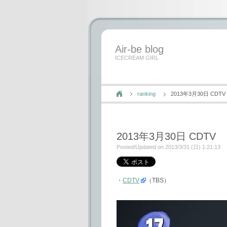
Air-be blog
ICECREAM GIRL
ranking
2013年3月30日 CDTV
2013年3月30日 CDTV
Posted/Updated on 2013/3/31 (日) 1:21:13
・
CDTV
（TBS）