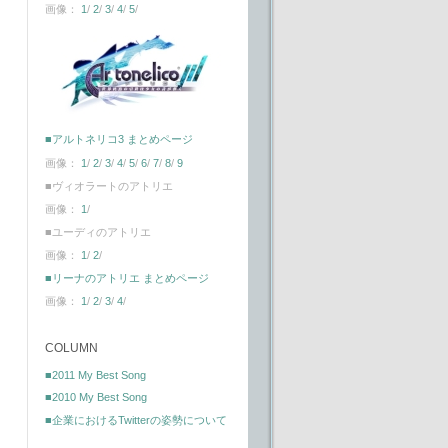
画像：
1
/
2
/
3
/
4
/
5
/
■アルトネリコ3 まとめページ
画像：
1
/
2
/
3
/
4
/
5
/
6
/
7
/
8
/
9
■ヴィオラートのアトリエ
画像：
1
/
■ユーディのアトリエ
画像：
1
/
2
/
■リーナのアトリエ まとめページ
画像：
1
/
2
/
3
/
4
/
COLUMN
■2011 My Best Song
■2010 My Best Song
■企業におけるTwitterの姿勢について