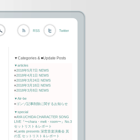
RSS
Twitter
▼Categories & ■Update Posts
▼articles
■
2018年5月7日 NEWS
■
2018年4月1日 NEWS
■
2018年3月24日 NEWS
■
2018年3月18日 NEWS
■
2018年3月8日 NEWS
▼Air-be
■
ゴンゾ記事削除に関するお知らせ
▼special
■
AYA UCHIDA CHARACTER SONG
LIVE『〜chara・melt・room〜』No.3
セットリスト＆レポート
■
Lantis presents 深窓音楽演奏会 其
の五 セットリスト＆レポート