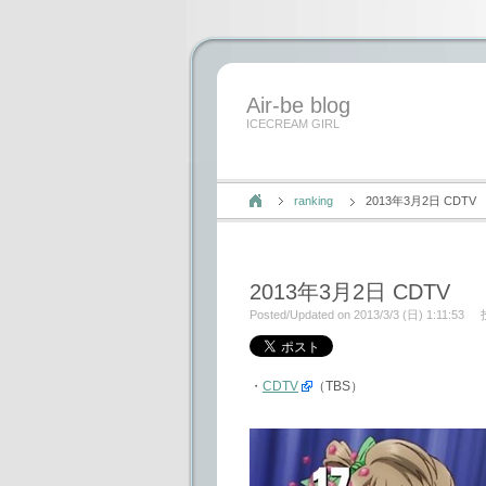
Air-be blog
ICECREAM GIRL
ranking
2013年3月2日 CDTV
2013年3月2日 CDTV
Posted/Updated on 2013/3/3 (日) 1:11:53
・
CDTV
（TBS）