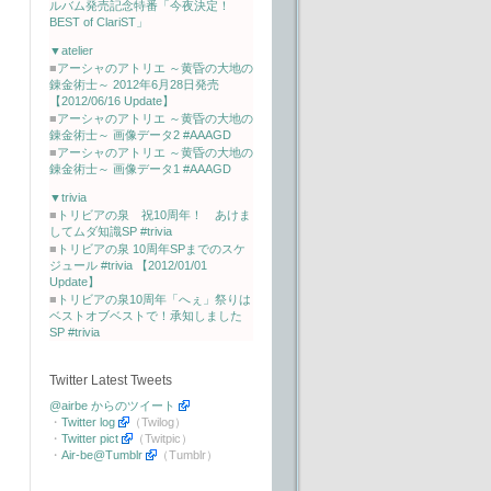
ルバム発売記念特番「今夜決定！
BEST of ClariST」
▼atelier
■
アーシャのアトリエ ～黄昏の大地の
錬金術士～ 2012年6月28日発売
【2012/06/16 Update】
■
アーシャのアトリエ ～黄昏の大地の
錬金術士～ 画像データ2 #AAAGD
■
アーシャのアトリエ ～黄昏の大地の
錬金術士～ 画像データ1 #AAAGD
▼trivia
■
トリビアの泉 祝10周年！ あけま
してムダ知識SP #trivia
■
トリビアの泉 10周年SPまでのスケ
ジュール #trivia 【2012/01/01
Update】
■
トリビアの泉10周年「へぇ」祭りは
ベストオブベストで！承知しました
SP #trivia
Twitter Latest Tweets
@airbe からのツイート
・
Twitter log
（Twilog）
・
Twitter pict
（Twitpic）
・
Air-be@Tumblr
（Tumblr）