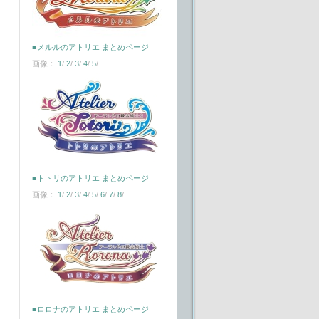
■メルルのアトリエ まとめページ
画像：
1
/
2
/
3
/
4
/
5
/
■トトリのアトリエ まとめページ
画像：
1
/
2
/
3
/
4
/
5
/
6
/
7
/
8
/
■ロロナのアトリエ まとめページ