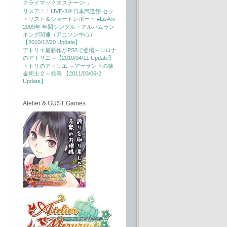
クライマックスステージ-」
リスアニ！LIVE-3＠日本武道館 セッ
トリスト＆ショートレポート #LisAni
2009年 年間シングル・アルバムラン
キング関連（アニソン中心）
【2010/12/20 Update】
アトリエ最新作がPS3で登場～ロロナ
のアトリエ～【2010/04/11 Update】
トトリのアトリエ ～アーランドの錬
金術士２～発表 【2011/03/06-2
Update】
Atelier & GUST Games