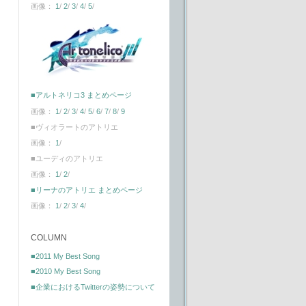
画像：
1
/
2
/
3
/
4
/
5
/
■アルトネリコ3 まとめページ
画像：
1
/
2
/
3
/
4
/
5
/
6
/
7
/
8
/
9
■ヴィオラートのアトリエ
画像：
1
/
■ユーディのアトリエ
画像：
1
/
2
/
■リーナのアトリエ まとめページ
画像：
1
/
2
/
3
/
4
/
COLUMN
■2011 My Best Song
■2010 My Best Song
■企業におけるTwitterの姿勢について