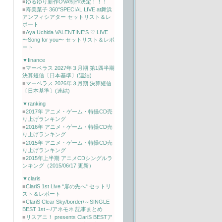
■
ゆるゆり新作OVA制作決定！！！
■
寿美菜子 360°SPECIAL LIVE at舞浜
アンフィシアター セットリスト＆レ
ポート
■
Aya Uchida VALENTINE'S ♡ LIVE
〜Song for you〜 セットリスト＆レポ
ート
▼finance
■
マーベラス 2027年３月期 第1四半期
決算短信〔日本基準〕(連結)
■
マーベラス 2026年３月期 決算短信
〔日本基準〕(連結)
▼ranking
■
2017年 アニメ・ゲーム・特撮CD売
り上げランキング
■
2016年 アニメ・ゲーム・特撮CD売
り上げランキング
■
2015年 アニメ・ゲーム・特撮CD売
り上げランキング
■
2015年上半期 アニメCDシングルラ
ンキング（2015/06/17 更新）
▼claris
■
ClariS 1st Live “扉の先へ“ セットリ
スト＆レポート
■
ClariS Clear Sky/border/～SINGLE
BEST 1st～/アネモネ 記事まとめ
■
リスアニ！ presents ClariS BESTア