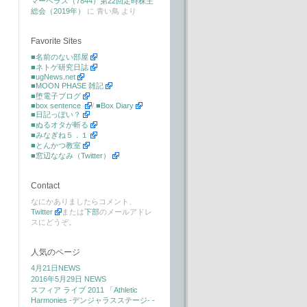
マーベラス（7844）第22回定時株主
総会（2019年）
に
青い鳥
より
Favorite Sites
■名前のない部屋
■ネトゲ研究日誌
■ugNews.net
■MOON PHASE 雑記
■堕電子ブログ
■box sentence
/
■Box Diary
■日記っぽい？
■ぬるオタが斬る
■みなぎね５．１
■とんかつ教室
■窓辺ななみ（Twitter）
Contact
なにかありましたらコメント、
Twitter
または
下部
のメールアドレ
スにどうぞ。
人気のページ
4月21日NEWS
2016年5月29日 NEWS
スフィア ライブ 2011 「Athletic
Harmonies -デンジャラスステージ- -