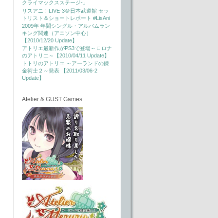
クライマックスステージ-」
リスアニ！LIVE-3＠日本武道館 セッ
トリスト＆ショートレポート #LisAni
2009年 年間シングル・アルバムラン
キング関連（アニソン中心）
【2010/12/20 Update】
アトリエ最新作がPS3で登場～ロロナ
のアトリエ～【2010/04/11 Update】
トトリのアトリエ ～アーランドの錬
金術士２～発表 【2011/03/06-2
Update】
Atelier & GUST Games