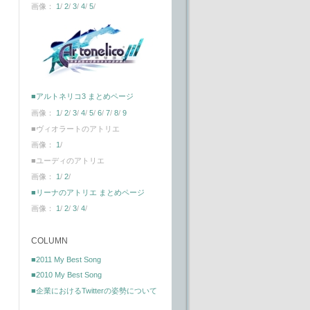
画像：
1
/
2
/
3
/
4
/
5
/
■アルトネリコ3 まとめページ
画像：
1
/
2
/
3
/
4
/
5
/
6
/
7
/
8
/
9
■ヴィオラートのアトリエ
画像：
1
/
■ユーディのアトリエ
画像：
1
/
2
/
■リーナのアトリエ まとめページ
画像：
1
/
2
/
3
/
4
/
COLUMN
■2011 My Best Song
■2010 My Best Song
■企業におけるTwitterの姿勢について