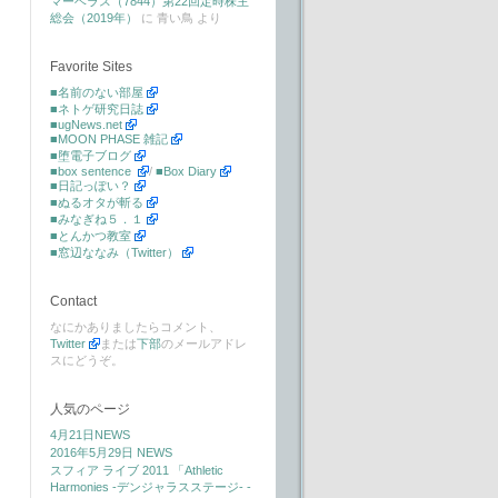
マーベラス（7844）第22回定時株主
総会（2019年）
に
青い鳥
より
Favorite Sites
■名前のない部屋
■ネトゲ研究日誌
■ugNews.net
■MOON PHASE 雑記
■堕電子ブログ
■box sentence
/
■Box Diary
■日記っぽい？
■ぬるオタが斬る
■みなぎね５．１
■とんかつ教室
■窓辺ななみ（Twitter）
Contact
なにかありましたらコメント、
Twitter
または
下部
のメールアドレ
スにどうぞ。
人気のページ
4月21日NEWS
2016年5月29日 NEWS
スフィア ライブ 2011 「Athletic
Harmonies -デンジャラスステージ- -