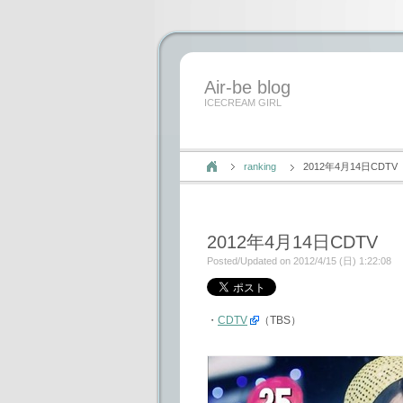
Air-be blog
ICECREAM GIRL
ranking
2012年4月14日CDTV
2012年4月14日CDTV
Posted/Updated on 2012/4/15 (日) 1:22:08
・
CDTV
（TBS）