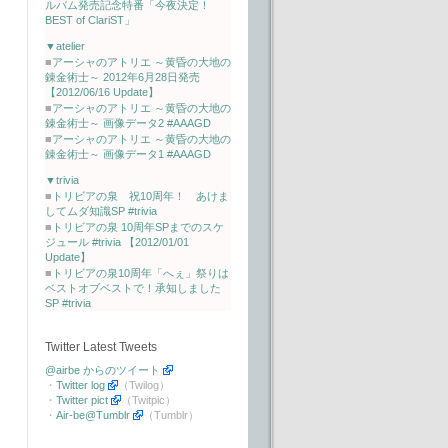
ルバム発売記念特番「今夜決定！
BEST of ClariST」
▼atelier
■
アーシャのアトリエ ～黄昏の大地の
錬金術士～ 2012年6月28日発売
【2012/06/16 Update】
■
アーシャのアトリエ ～黄昏の大地の
錬金術士～ 画像データ2 #AAAGD
■
アーシャのアトリエ ～黄昏の大地の
錬金術士～ 画像データ1 #AAAGD
▼trivia
■
トリビアの泉 祝10周年！ あけま
してムダ知識SP #trivia
■
トリビアの泉 10周年SPまでのスケ
ジュール #trivia 【2012/01/01
Update】
■
トリビアの泉10周年「へぇ」祭りは
ベストオブベストで！承知しました
SP #trivia
Twitter Latest Tweets
@airbe からのツイート
・
Twitter log
（Twilog）
・
Twitter pict
（Twitpic）
・
Air-be@Tumblr
（Tumblr）