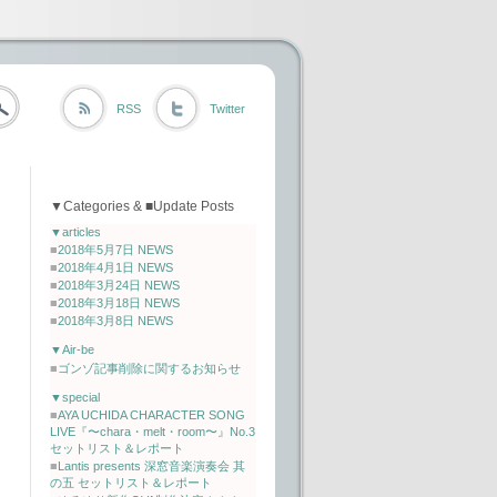
RSS
Twitter
▼Categories & ■Update Posts
▼articles
■
2018年5月7日 NEWS
■
2018年4月1日 NEWS
■
2018年3月24日 NEWS
■
2018年3月18日 NEWS
■
2018年3月8日 NEWS
▼Air-be
■
ゴンゾ記事削除に関するお知らせ
▼special
■
AYA UCHIDA CHARACTER SONG
LIVE『〜chara・melt・room〜』No.3
セットリスト＆レポート
■
Lantis presents 深窓音楽演奏会 其
の五 セットリスト＆レポート