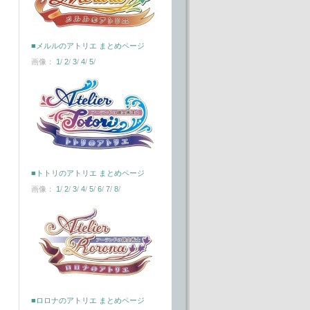
■メルルのアトリエ まとめページ
画像：
1
/
2
/
3
/
4
/
5
/
■トトリのアトリエ まとめページ
画像：
1
/
2
/
3
/
4
/
5
/
6
/
7
/
8
/
■ロロナのアトリエ まとめページ