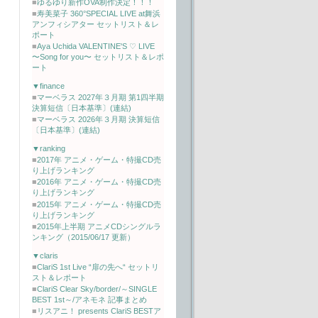
■
ゆるゆり新作OVA制作決定！！！
■
寿美菜子 360°SPECIAL LIVE at舞浜
アンフィシアター セットリスト＆レ
ポート
■
Aya Uchida VALENTINE'S ♡ LIVE
〜Song for you〜 セットリスト＆レポ
ート
▼finance
■
マーベラス 2027年３月期 第1四半期
決算短信〔日本基準〕(連結)
■
マーベラス 2026年３月期 決算短信
〔日本基準〕(連結)
▼ranking
■
2017年 アニメ・ゲーム・特撮CD売
り上げランキング
■
2016年 アニメ・ゲーム・特撮CD売
り上げランキング
■
2015年 アニメ・ゲーム・特撮CD売
り上げランキング
■
2015年上半期 アニメCDシングルラ
ンキング（2015/06/17 更新）
▼claris
■
ClariS 1st Live “扉の先へ“ セットリ
スト＆レポート
■
ClariS Clear Sky/border/～SINGLE
BEST 1st～/アネモネ 記事まとめ
■
リスアニ！ presents ClariS BESTア