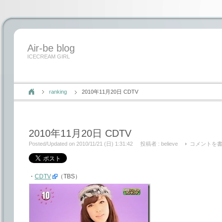
Air-be blog
ICECREAM GIRL
ranking
2010年11月20日 CDTV
2010年11月20日 CDTV
Posted/Updated on 2010/11/21 (日) 1:31:42
投稿者 :
believe
コメントを
・
CDTV
（TBS）