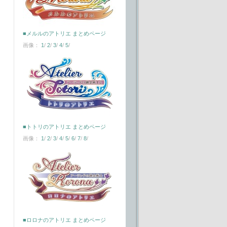
■メルルのアトリエ まとめページ
画像：
1
/
2
/
3
/
4
/
5
/
■トトリのアトリエ まとめページ
画像：
1
/
2
/
3
/
4
/
5
/
6
/
7
/
8
/
■ロロナのアトリエ まとめページ