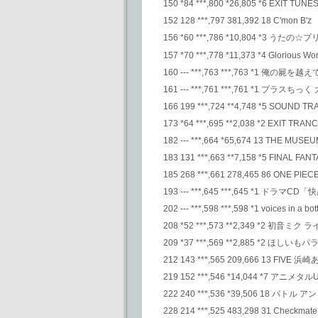
150 *84 ***,800 *26,805 *6 EXIT TU
152 128 ***,797 381,392 18 C'mon B'z
156 *60 ***,786 *10,804 *3 
157 *70 ***,778 *11,373 *4 Glorious
160 --- ***,763 ***,763 *1 俺
161 --- ***,761 ***,761 *1 プラスち
166 199 ***,724 **4,748 *5 SOUN
173 *64 ***,695 **2,038 *2 EXIT
182 --- ***,664 *65,674 13 THE MU
183 131 ***,663 **7,158 *5 F
185 268 ***,661 278,465 86 ONE PI
193 --- ***,645 ***,645 *1
202 --- ***,598 ***,598 *1 voices
208 *52 ***,573 **2,349 *2 初音ミ
209 *37 ***,569 **2,885 *2
212 143 ***,565 209,666 13 FIVE 浜
219 152 ***,546 *14,044 *7 アニ
222 240 ***,536 *39,506 18 
228 214 ***,525 483,298 31 Checkm