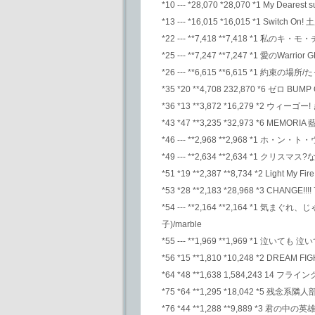
*10 --- *28,070 *28,070 *1 My Dearest s
*13 --- *16,015 *16,015 *1 Switch O
*22 --- **7,418 **7,418 *1 私
*25 --- **7,247 **7,247 *1 愛のWarrio
*26 --- **6,615 **6,615 *1 約
*35 *20 **4,708 232,870 *6 ゼロ BUM
*36 *13 **3,872 *16,279 *2 ウィ
*43 *47 **3,235 *32,973 *6 MEMOR
*46 --- **2,968 **2,968 *1 ホ
*49 --- **2,634 **2,634 *1 
*51 *19 **2,387 **8,734 *2 Light My F
*53 *28 **2,183 *28,968 *3 CHANGE!!
*54 --- **2,164 **2,164 *1
子)/marble
*55 --- **1,969 **1,969 *1 泣い
*56 *15 **1,810 *10,248 *2 DREAM
*64 *48 **1,638 1,584,243 14 フラ
*75 *64 **1,295 *18,042 *5 
*76 *44 **1,288 **9,889 *3 君の中