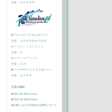
画像：
1
/
2
/
3
/
4
/
5
/
■アルトネリコ3 まとめページ
画像：
1
/
2
/
3
/
4
/
5
/
6
/
7
/
8
/
9
■ヴィオラートのアトリエ
画像：
1
/
■ユーディのアトリエ
画像：
1
/
2
/
■リーナのアトリエ まとめページ
画像：
1
/
2
/
3
/
4
/
COLUMN
■2011 My Best Song
■2010 My Best Song
■企業におけるTwitterの姿勢について