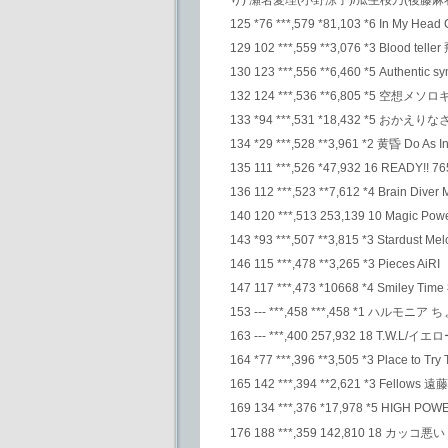
125 *76 ***,579 *81,103 *6 In My Hea
129 102 ***,559 **3,076 *3 Blood telle
130 123 ***,556 **6,460 *5 Authent
132 124 ***,536 **6,805 *5 空想
133 *94 ***,531 *18,432 *5 おか
134 *29 ***,528 **3,961 *2 黄昏 Do As Inf
135 111 ***,526 *47,932 16 READY!!
136 112 ***,523 **7,612 *4 Brain Diver 
140 120 ***,513 253,139 10 Magic Po
143 *93 ***,507 **3,815 *3 Stardust Mel
146 115 ***,478 **3,265 *3 Pieces AiRI
147 117 ***,473 *10668 *4 Smiley
153 --- ***,458 ***,458 *1 ハルモニ
163 --- ***,400 257,932 18 T
164 *77 ***,396 **3,505 *3 Place to Tr
165 142 ***,394 **2,621 *3 Fellows 
169 134 ***,376 *17,978 *5 HIGH 
176 188 ***,359 142,810 18 カッコ悪