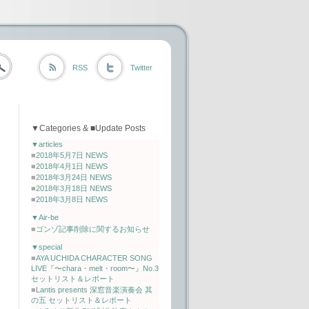
RSS
Twitter
▼Categories & ■Update Posts
▼articles
■
2018年5月7日 NEWS
■
2018年4月1日 NEWS
■
2018年3月24日 NEWS
■
2018年3月18日 NEWS
■
2018年3月8日 NEWS
▼Air-be
■
ゴンゾ記事削除に関するお知らせ
▼special
■
AYA UCHIDA CHARACTER SONG
LIVE『〜chara・melt・room〜』No.3
セットリスト＆レポート
■
Lantis presents 深窓音楽演奏会 其
の五 セットリスト＆レポート