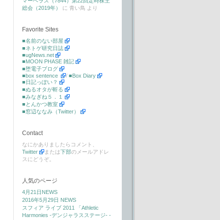
マーベラス（7844）第22回定時株主
総会（2019年）
に
青い鳥
より
Favorite Sites
■名前のない部屋
■ネトゲ研究日誌
■ugNews.net
■MOON PHASE 雑記
■堕電子ブログ
■box sentence
/
■Box Diary
■日記っぽい？
■ぬるオタが斬る
■みなぎね５．１
■とんかつ教室
■窓辺ななみ（Twitter）
Contact
なにかありましたらコメント、
Twitter
または
下部
のメールアドレ
スにどうぞ。
人気のページ
4月21日NEWS
2016年5月29日 NEWS
スフィア ライブ 2011 「Athletic
Harmonies -デンジャラスステージ- -