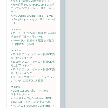
■
ゆるゆり新作OVA制作決定！！！
■
寿美菜子 360°SPECIAL LIVE at舞浜
アンフィシアター セットリスト＆レ
ポート
■
Aya Uchida VALENTINE'S ♡ LIVE
〜Song for you〜 セットリスト＆レポ
ート
▼finance
■
マーベラス 2027年３月期 第1四半期
決算短信〔日本基準〕(連結)
■
マーベラス 2026年３月期 決算短信
〔日本基準〕(連結)
▼ranking
■
2017年 アニメ・ゲーム・特撮CD売
り上げランキング
■
2016年 アニメ・ゲーム・特撮CD売
り上げランキング
■
2015年 アニメ・ゲーム・特撮CD売
り上げランキング
■
2015年上半期 アニメCDシングルラ
ンキング（2015/06/17 更新）
▼claris
■
ClariS 1st Live “扉の先へ“ セットリ
スト＆レポート
■
ClariS Clear Sky/border/～SINGLE
BEST 1st～/アネモネ 記事まとめ
■
リスアニ！ presents ClariS BESTア