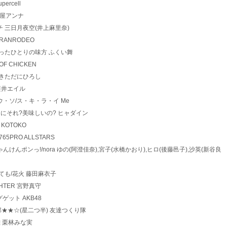
upercell
n! 土屋アンナ
のキ・モ・チ 三日月夜空(井上麻里奈)
r GRANRODEO
束の場所/たったひとりの味方 ふくい舞
P OF CHICKEN
ーゴー! きただにひろし
IA 藍井エイル
・ン・ト・ウ・ソ/ス・キ・ラ・イ Me
クリスマス?なにそれ?美味しいの? ヒャダイン
ire KOTOKO
!! 765PRO ALLSTARS
 気まぐれ、じゃんけんポンっ!/nora ゆの(阿澄佳奈),宮子(水橋かおり),ヒロ(後藤邑子),沙英(新谷良
ても 泣いても/花火 藤田麻衣子
 FIGHTER 宮野真守
イングゲット AKB48
残念系隣人部★★☆(星二つ半) 友達つくり隊
の英雄 栗林みな実