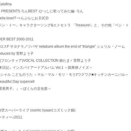
Kalafina
IT TUNES PRESENTS ろんBEST -ひっしに歌ってみた編- ろん
cappella love!? ぺらぶらじお DJCD
2 TVアニメ「ベン・トー」キャラクターソング&エトセトラ 「Treasure!」と、その他「ベン・ト
IDER BEST 2000-2011
 マクロスF サヨナラノツバサ netabare album the end of “triangle” シェリル・ノーム
oduced by 菅野よう子
マクロスF(フロンティア)VOCAL COLLECTION 娘たま♀ 菅野よう子
 TVアニメ『未来日記』インスパイアードアルバム Vol.1 ～因果律ノイズ～
*3 ビッグ・スペシャル こどものうた ～マル・マル・モリ・モリ!/ワクワク■キッチンカーニバル～
eautiful Day supercell
 ドラマCD『理系男子。』～ぼくらの文化祭～
ロスF 超時空スーパーライブ cosmic nyaan(コズミック娘)
トパーティー♪2011