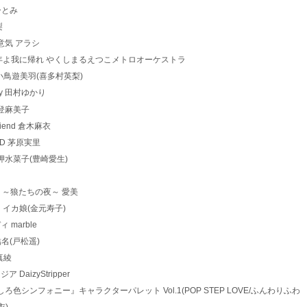
原田ひとみ
梨
な心意気 アラシ
8 ノルニル/少年よ我に帰れ やくしまるえつこメトロオーケストラ
nt Days 小鳥遊美羽(喜多村英梨)
Story 田村ゆかり
キ 能登麻美子
t Friend 倉木麻衣
ATED 茅原実里
モンド 押水菜子(豊崎愛生)
or LIFE ～狼たちの夜～ 愛美
知ること イカ娘(金元寿子)
ディ marble
 和倉結名(戸松遥)
本真綾
ジア DaizyStripper
 TVアニメ『ましろ色シンフォニー』キャラクターパレット Vol.1(POP STEP LOVE/ふんわりふわ
衣)