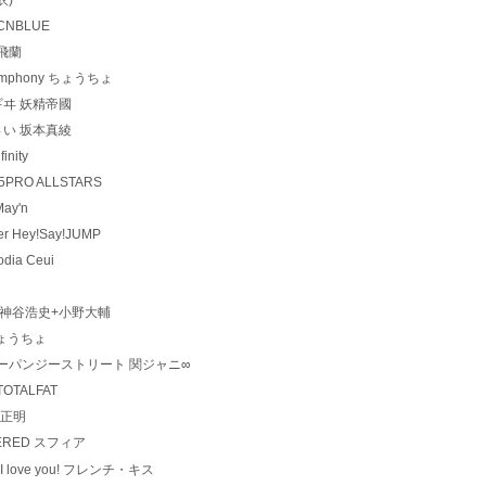
d CNBLUE
r 飛蘭
ic symphony ちょうちょ
メソロギヰ 妖精帝國
えりなさい 坂本真綾
inity
 765PRO ALLSTARS
May'n
wer Hey!Say!JUMP
odia Ceui
 Time 神谷浩史+小野大輔
ア ちょうちょ
.W.L/イエローパンジーストリート 関ジャニ∞
y TOTALFAT
遠藤正明
POWERED スフィア
い I love you! フレンチ・キス