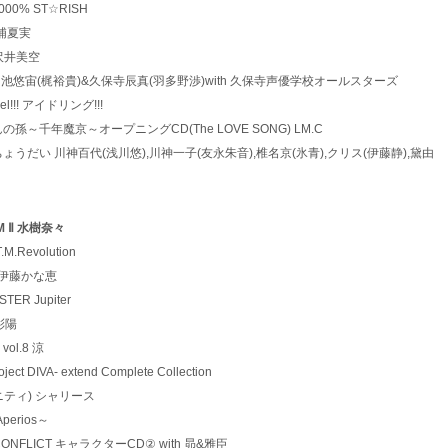
E1000% ST☆RISH
 清浦夏実
。 沢井美空
Dreamers! 白池悠宙(梶裕貴)&久保寺辰真(羽多野渉)with 久保寺声優学校オールスターズ
.Feel!!! アイドリング!!!
ぬらりひょんの孫～千年魔京～オープニングCD(The LOVE SONG) LM.C
 君の真剣をちょうだい 川神百代(浅川悠),川神一子(友永朱音),椎名京(氷青),クリス(伊藤静),黛由
SEUM Ⅱ 水樹奈々
T.M.Revolution
ケシキ 伊藤かな恵
@STER Jupiter
垣彩陽
 vol.8 涼
ect DIVA- extend Complete Collection
インフィニティ) シャリース
～Aperios～
HERS CONFLICT キャラクターCD② with 昴&雅臣