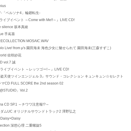
nius
バー・モア-「ペルソナ4」輪廻転生-
ん!! ライブイベント ～Come with Me!!～』LIVE CD!
 the silence 坂本真綾
 Blue 手嶌葵
OP√RECOLLECTION MOSAIC.WAV
ライブ! Solo Live! from μ's 園田海未 海色少女に魅せられて 園田海未(三森すずこ)
ic world 佐咲紗花
D vol.7 誠
けいおん!! ライブイベント ～レッツゴー!～』LIVE CD!
 *2 パチスロ『怪盗天使ツインエンジェル 3』サウンド・コレクション キュンキュン☆セレクト
ラマCD FULL SCORE the 2nd season 02
iM@STUDIO」Vol.2
 Drama CD SP.1 ～チワワ注意報!?～
3 機動戦士ガンダムUC オリジナルサウンドトラック2 澤野弘之
y Daisy×Daisy
D Collection 深想心理 二重螺旋5