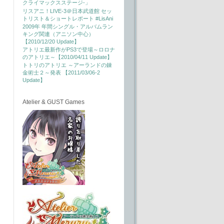
クライマックスステージ-」
リスアニ！LIVE-3＠日本武道館 セッ
トリスト＆ショートレポート #LisAni
2009年 年間シングル・アルバムラン
キング関連（アニソン中心）
【2010/12/20 Update】
アトリエ最新作がPS3で登場～ロロナ
のアトリエ～【2010/04/11 Update】
トトリのアトリエ ～アーランドの錬
金術士２～発表 【2011/03/06-2
Update】
Atelier & GUST Games