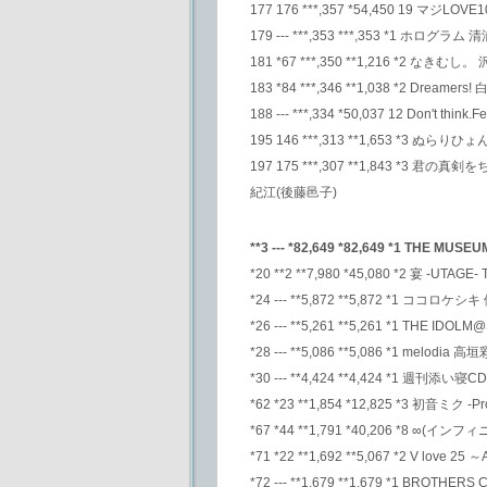
177 176 ***,357 *54,450 19 マジLOV
179 --- ***,353 ***,353 *1 ホログラム
181 *67 ***,350 **1,216 *2 なきむし
183 *84 ***,346 **1,038 *2 
188 --- ***,334 *50,037 12 Don't think
195 146 ***,313 **1,653 *3 
197 175 ***,307 **1,843 *3
紀江(後藤邑子)
**3 --- *82,649 *82,649 *1 THE MU
*20 **2 **7,980 *45,080 *2 宴 -UTAGE- 
*24 --- **5,872 **5,872 *1 ココロ
*26 --- **5,261 **5,261 *1 THE IDOLM
*28 --- **5,086 **5,086 *1 melodia 高
*30 --- **4,424 **4,424 *1 週刊添い寝CD
*62 *23 **1,854 *12,825 *3 初音ミク -Proj
*67 *44 **1,791 *40,206 *8 ∞(
*71 *22 **1,692 **5,067 *2 V love 25 
*72 --- **1,679 **1,679 *1 BROT