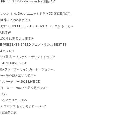
NES PRESENTS Vocalocluster feat.初音ミク
うたの☆プリンスさまっ♪Debut ユニットドラマCD 藍&那月&翔
 World 蝶々P feat.初音ミク
の屍を越えてゆけ COMPLETE SOUNDTRACK ～いつか きっと～
っく 大橋歩夕
D TRACK 押忍!番長2 大都技研
 TRANCE PRESENTS SPEED アニメトランス BEST 14
SEUM 水樹奈々
INAL FANTASY零式 オリジナル・サウンドトラック
ECE MEMORIAL BEST
 ドラマCD「快感■フレーズ～リインカーネーション～」
 in a bottle～海を越え届いた歌声～
ク ライブパーティー 2011 LIVE CD
 ほしいもパラダイス2 ～万能ネギ男を救出せよ!～
崎あゆみ
メタルUSA アニメタルUSA
バトル アンド ロマンス ももいろクローバーZ
ate! 安室奈美恵