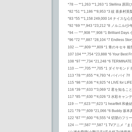
*78 --- **1,263 **1,263 *1 Stellina 
*82 *51 **1,186 **8,953 *3 紋 喜多村英
*83 *55 **1,158 249,000 14 ナイス
*92 *69 ***,943 *23,212 *
*94 --- ***,908 ***,908 *1 Brillia
*96 *72 ***,887 *28,104 *7 Endless 
102 --- ***,809 ***,809 *1 青のキセ
107 104 ***,754 *23,888 *6 Your Bes
108 *97 ***,734 *21,248 *6 TERMIN
110 --- ***,705 ***,705 *1 ダイヤ
113 *78 ***,655 **4,793 *4 バイバイ 7!!
115 *98 ***,636 **4,925 *4 LIVE f
116 *39 ***,633 **3,069 *2 君を
117 *85 ***,630 **4,026 *3 水彩キャン
119 --- ***,623 ***,623 *1 heartfelt
121 *79 ***,609 *21,066 *6 Buddy 坂
122 *87 ***,600 **6,555 *4 切望のフリー
124 --- ***,587 ***,587 *1
り) 瀬名愛理(小野涼子)/瓜生桜乃(後藤麻