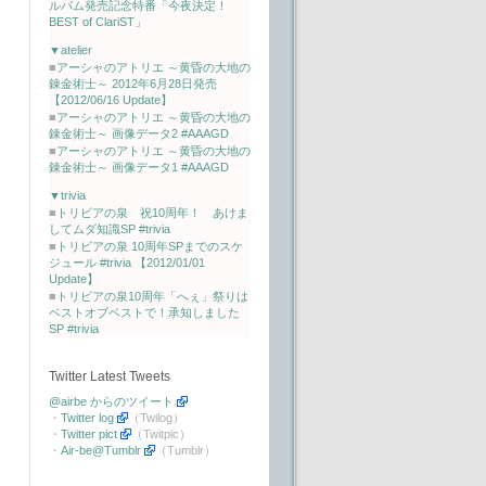
ルバム発売記念特番「今夜決定！
BEST of ClariST」
▼atelier
■
アーシャのアトリエ ～黄昏の大地の
錬金術士～ 2012年6月28日発売
【2012/06/16 Update】
■
アーシャのアトリエ ～黄昏の大地の
錬金術士～ 画像データ2 #AAAGD
■
アーシャのアトリエ ～黄昏の大地の
錬金術士～ 画像データ1 #AAAGD
▼trivia
■
トリビアの泉 祝10周年！ あけま
してムダ知識SP #trivia
■
トリビアの泉 10周年SPまでのスケ
ジュール #trivia 【2012/01/01
Update】
■
トリビアの泉10周年「へぇ」祭りは
ベストオブベストで！承知しました
SP #trivia
Twitter Latest Tweets
@airbe からのツイート
・
Twitter log
（Twilog）
・
Twitter pict
（Twitpic）
・
Air-be@Tumblr
（Tumblr）