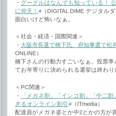
・
グーグルはなんでも知っている！ 公開された
に仰天！
（DIGITAL DIME デジタ
面白いけど怖いなぁ。
＜社会・経済・国際関連＞
・
大阪市長選で橋下氏、府知事選で松
ONLINE）
橋下さんの行動力すごいなぁ。投票率
てお年寄りに決められる選挙は終わり
＜PC関連＞
・
「メガネ割」「インコ割」「中二割
ぎるオンライン割引
（ITmedia）
配達員がメガネ姿とか中2とかの方が