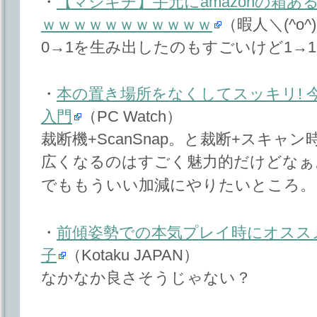
・
【マジキチ】手元にamazonの箱
ｗｗｗｗｗｗｗｗｗｗｗ
（暇人＼(^o
0→1を生み出したのもすごいけど1→
・
本の置き場所をなくしてスッキリ! 
入門
（PC Watch）
裁断機+ScanSnap。と裁断+スキ
広くなるのはすごく魅力的だけどなぁ
でももういい加減にやりたいところ。
・
前傾姿勢での本気プレイ時にオスス
子
（Kotaku JAPAN）
なかなか良さそうじゃない？