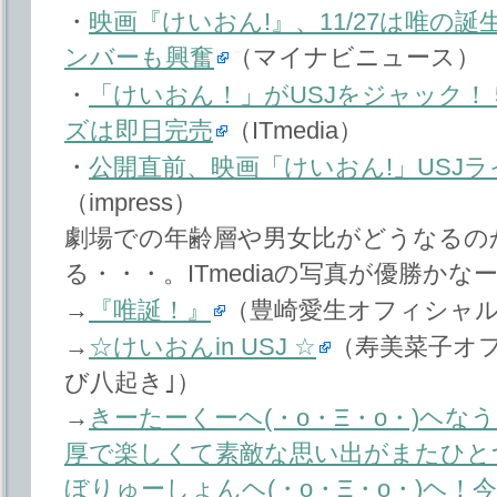
・
映画『けいおん!』、11/27は唯の誕
ンバーも興奮
（マイナビニュース）
・
「けいおん！」がUSJをジャック！ 
ズは即日完売
（ITmedia）
・
公開直前、映画「けいおん!」USJ
（impress）
劇場での年齢層や男女比がどうなるの
る・・・。ITmediaの写真が優勝かな
→
『唯誕！』
（豊崎愛生オフィシャ
→
☆けいおんin USJ ☆
（寿美菜子オ
び八起き｣）
→
きーたーくーヘ(・o・Ξ・o・)ヘ
厚で楽しくて素敵な思い出がまたひと
ぼりゅーしょんヘ(・o・Ξ・o・)ヘ