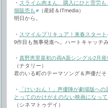
・
スライム肉まん、購入にひと苦労も フ
個販売も
（産経＆ITmedia）
明日から。
・
スマイルプリキュア！来春スタート
9作目も無事発進へ。ハートキャッチ
・
真野恵里菜初の両A面シングル2月
（ナタリー）
君のいる町のテーマソング＆声優だそ
・
「けいおん！」声優陣が劇場版への
とってのかけがえのない映画になって
（シネマトゥデイ）