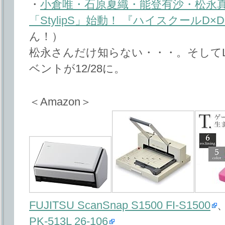
・
小倉唯・石原夏織・能登有沙・松永
「StylipS」始動！ 『ハイスクールD
ん！）
松永さんだけ知らない・・・。そしてLa
ベントが12/28に。
＜Amazon＞
FUJITSU ScanSnap S1500 FI-S1500
PK-513L 26-106