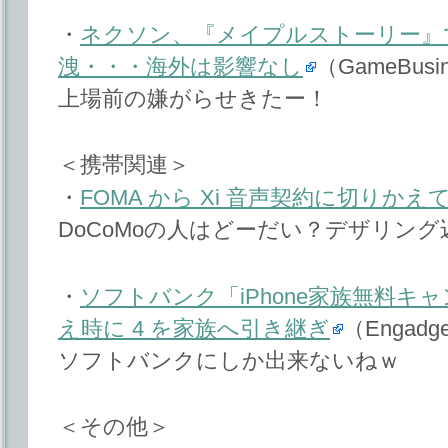
・
ネクソン、『メイプルストーリー』で
洩・・・海外は影響なし
（GameBusin
上場前の嫌がらせきたー！
＜携帯関連＞
・
FOMA から Xi 音声契約に切りかえ
DoCoMoの人はどーだい？デザリン
・
ソフトバンク「iPhone家族無料キ
え時に 4 を家族へ引き継ぎ
（Engadge
ソフトバンクにしか出来ないねｗ
＜その他＞