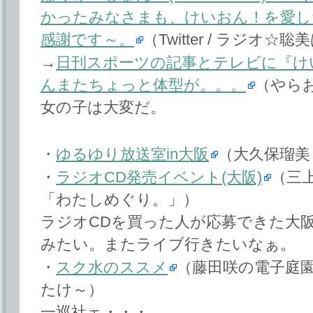
かったみなさまも、けいおん！を愛し
感謝です～。
（Twitter / ラジオ
→
日刊スポーツの記事とテレビに『けい
んまたちょっと体型が。。。
（やら
女の子は大変だ。
・
ゆるゆり放送室in大阪
（大久保瑠美
・
ラジオCD発売イベント(大阪)
（三
「わたしめぐり。」）
ラジオCDを買った人が応募できた大阪
みたい。またライブ行きたいなぁ。
・
スク水のススメ
（藤田咲の電子庭
たけ～）
一巡社ェ・・・。