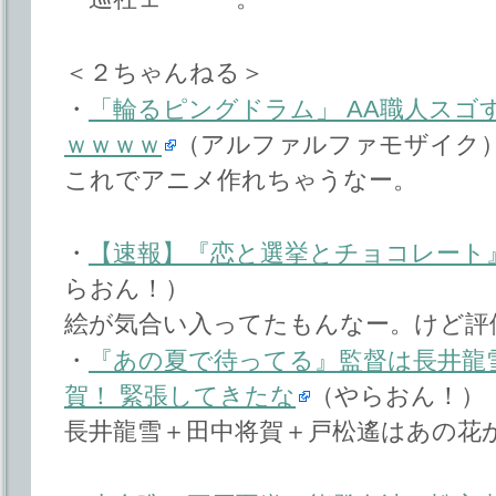
＜２ちゃんねる＞
・
「輪るピングドラム」 AA職人スゴ
ｗｗｗｗ
（アルファルファモザイク
これでアニメ作れちゃうなー。
・
【速報】『恋と選挙とチョコレート
らおん！）
絵が気合い入ってたもんなー。けど評
・
『あの夏で待ってる』監督は長井龍
賀！ 緊張してきたな
（やらおん！）
長井龍雪＋田中将賀＋戸松遙はあの花