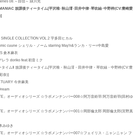
lors Series 08.～自信～ 緑川光
1 GO！GO！MANIAC 放課後ティータイム[平沢唯･秋山澪･田井中律･琴吹紬･中野梓(CV:豊崎愛
]
Hikaru SINGLE COLLECTION VOL.2 宇多田ヒカル
スF cosmic cuune シェリル・ノーム starring May'n&ランカ・リー=中島愛
 KISS 倉木麻衣
ンデレラ doriko feat.初音ミク
*5 放課後ティータイムⅡ 放課後ティータイム[平沢唯・秋山澪・田井中律・琴吹紬・中野梓(CV:豊
奈)]
 SANCTUARY 今井麻美
 Dream
1 「STEINS;GATE」オーディオシリーズ ☆ラボメンナンバー008☆阿万音鈴羽 阿万音鈴羽(田村ゆ
1 「STEINS;GATE」オーディオシリーズ ☆ラボメンナンバー001☆岡部倫太郎 岡部倫太郎(宮野真
vo 橋本みゆき
1 「STEINS;GATE」オーディオシリーズ ☆ラボメンナンバー007☆フェイリス・ニャンニャン フ