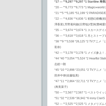
*17 --- **9,297 **9,297 *1 Startline 
*20 --- **6,773 **6,773 *1 Magic∞wo
*21 **5 **5,185 *51,199 *2 PARADISE/E
*22 --- **4,836 **4,836 *
澤香菜),芳野葛利劔(日野聡)/雪洞(豊崎愛
*35 --- **3,674 **3,674 *1 スカース
*36 --- **3,618 **3,618 *1 月とスト
*38 **9 **3,538 *26,125 *2 
彩奈)
*42 --- **3,178 **3,178 *1 メイズ参上
*44 *40 **3,054 **5,524 *2 
志総一朗
*45 *10 **2,898 *23,051 *2 
田井中律(佐藤聡美)
*47 *11 **2,864 *22,711 *
(寿美菜子)
*50 --- **2,567 **2,567 *1
*51 *32 **2,539 *36,942 *6 irony ClariS
*52 --- **2,525 **2,525 *1 メタメ