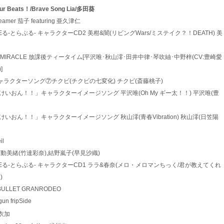
,Your Beats！/Brave Song Lia/多田葵
 dreamer 茄子 featuring 亜久津仁
もっとTo LOVEる-とらぶる- キャラクターCD2 美柑&闇(リビングWars/ミステイク？！DEATH) 美
 Utauyo！！MIRACLE 放課後ティータイム[平沢唯･秋山澪･田井中律･琴吹紬･中野梓(CV:豊崎愛
]
 みつどもえ キャラクターソング⑦チクビ(チクビの七変化) チクビ(斎藤桃子)
0 TVアニメ「けいおん！！」キャラクターイメージソング 平沢唯(Oh My ギー太！！) 平沢唯(豊
0 TVアニメ「けいおん！！」キャラクターイメージソング 秋山澪(青春Vibration) 秋山澪(日笠陽
il
ELP！！ 石動美緒(竹達彩奈),結野嵐子(早見沙織)
 もっとTo LOVEる-とらぶる- キャラクターCD1 ララ&春奈(メロ・メロマンちっく/君が教えてくれ
)
IP-BULLET GRANRODEO
gun fripSide
亜衣加