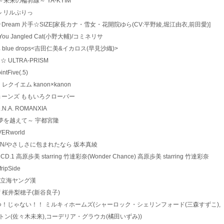
ROCK ～未来の輪郭線～ YA-KYIM
ドルール リルぷりっ
Symphonic☆Dream 片手☆SIZE[家長カナ・雪女・花開院ゆら(CV:平野綾,堀江由衣,前田愛)]
ssing You Jangled Cat(小野大輔)/コミネリサ
トの確率 blue drops<吉田仁美&イカロス(早見沙織)>
スメ☆ ULTRA-PRISM
intFive(.5)
デュラ レクイエム kanon×kanon
ピンキージョーンズ ももいろクローバー
D.N.A. ROMANXIA
 chase～夢を越えて～ 宇都宮隆
VERworld
DOWN TOWN/やさしさに包まれたなら 坂本真綾
キャラCD.1 高原歩美 starring 竹達彩奈(Wonder Chance) 高原歩美 starring 竹達彩奈
fripSide
MATE 立海ヤング漢
あせらず 桜井梨穂子(新谷良子)
*5 正解はひとつ！じゃない！！ ミルキィホームズ(シャーロック・シェリンフォード(三森すずこ),
トン(佐々木未来),コーデリア・グラウカ(橘田いずみ))