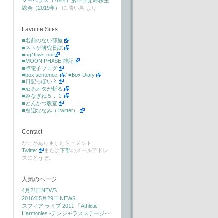
マーベラス（7844）第22回定時株主
総会（2019年）
に
青い鳥
より
Favorite Sites
■名前のない部屋
■ネトゲ研究日誌
■ugNews.net
■MOON PHASE 雑記
■堕電子ブログ
■box sentence
/
■Box Diary
■日記っぽい？
■ぬるオタが斬る
■みなぎね５．１
■とんかつ教室
■窓辺ななみ（Twitter）
Contact
なにかありましたらコメント、
Twitter
または
下部
のメールアドレ
スにどうぞ。
人気のページ
4月21日NEWS
2016年5月29日 NEWS
スフィア ライブ 2011 「Athletic
Harmonies -デンジャラスステージ- -