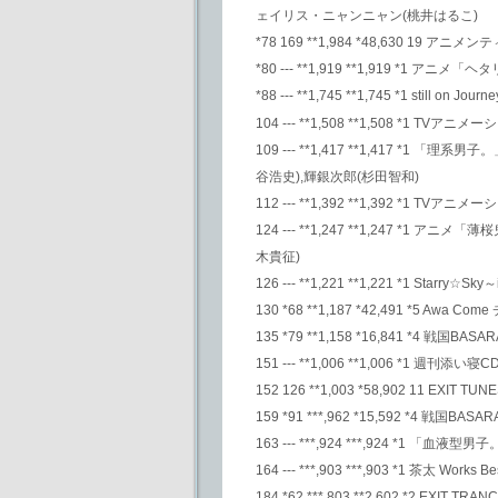
ェイリス・ニャンニャン(桃井はるこ)
*78 169 **1,984 *48,630 
*80 --- **1,919 **1,919 *1 ア
*88 --- **1,745 **1,745 *1 still on Jo
104 --- **1,508 **1,508 
109 --- **1,417 **1,417 *
谷浩史),輝銀次郎(杉田智和)
112 --- **1,392 **1,392 *
124 --- **1,247 **1,247 *
木貴征)
126 --- **1,221 **1,221 *1 Starry☆Sky～
130 *68 **1,187 *42,491 *5 Awa 
135 *79 **1,158 *16,841 *4 戦国BASA
151 --- **1,006 **1,006 *1 週刊添
152 126 **1,003 *58,902 11 EXIT T
159 *91 ***,962 *15,592 *4 戦国BASA
163 --- ***,924 ***,924 *1
164 --- ***,903 ***,903 *1 茶太 Works B
184 *62 ***,803 **2,602 *2 EXIT