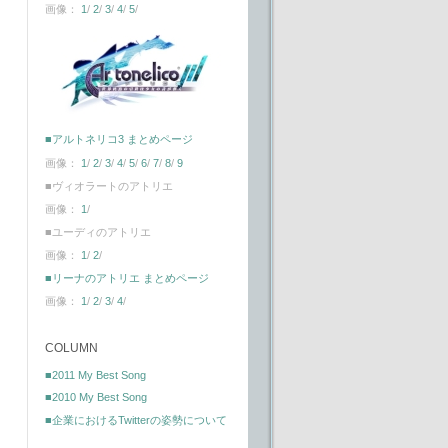
画像：
1
/
2
/
3
/
4
/
5
/
■アルトネリコ3 まとめページ
画像：
1
/
2
/
3
/
4
/
5
/
6
/
7
/
8
/
9
■ヴィオラートのアトリエ
画像：
1
/
■ユーディのアトリエ
画像：
1
/
2
/
■リーナのアトリエ まとめページ
画像：
1
/
2
/
3
/
4
/
COLUMN
■2011 My Best Song
■2010 My Best Song
■企業におけるTwitterの姿勢について