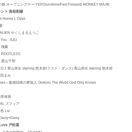
ひょんの孫 オープニングテーマEP(Sunshine/Fast Forward) MONKEY MAJIK
フィルメント 高垣彩陽
am Honey L Days
島愛
OS vs ALIEN やくしまるえつこ
 You... AZU
BT 飛蘭
The ROOTLESS
ガール 栗山千明
みキャラCD.2 青山美生 starring 悠木碧(ラスト・ダンス) 青山美生 starring 悠木碧
！ 川田まみ
ly knows～集積回路の夢旅人 Oratorio The World God Only Knows
u- 南里侑香
IGNAL スフィア
-色 Lia
 Daisy×Daisy
by Love 戸松遥