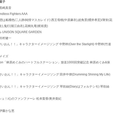
寿美菜子
rld 黒崎真音
ndless Fighters AAA
1 初戀幻燈機(初戀は柘榴色/二人静/純情マスカレイド) 西王母桃(中原麻衣),総角景(櫻井孝宏)/薄蛍(花
生),鬼灯(堀江由衣),花桐丸竜(梶裕貴)
デイル UNISON SQUARE GARDEN
ーブ 鈴村健一
TVアニメ「けいおん！！」キャラクターイメージソング 中野梓(Over the Starlight) 中野梓(竹達
！ メイズ
Heartful Station「林原めぐみのハートフルステーション」放送1000回突破記念 林原めぐみ&保
TVアニメ「けいおん！！」キャラクターイメージソング 田井中律(Drumming Shining My Life)
2 TVアニメ「けいおん！！」キャラクターイメージソング 琴吹紬(Diaryはフォルテシモ) 琴吹紬
 ベストウイッシュ！/心のファンファーレ 松本梨香/奥井亜紀
リズム 伊藤かな恵