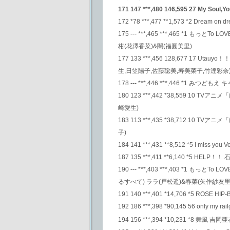
171 147 ***,480 146,595 27 My Soul
172 *78 ***,477 **1,573 *2 Dream on
175 --- ***,465 ***,465 *1 
柑(花澤香菜)&闇(福圓美里)
177 133 ***,456 128,677 17
生,日笠陽子,佐藤聡美,寿美菜子,竹達彩奈)
178 --- ***,446 ***,446 *1
180 123 ***,442 *38,559 1
崎愛生)
183 113 ***,435 *38,712 1
子)
184 141 ***,431 **8,512 *5 I miss you Ve
187 135 ***,411 **6,140 *5 H
190 --- ***,403 ***,403 *1
るすべて) ララ(戸松遥)&春菜(矢作紗友里
191 140 ***,401 *14,706 *5 ROSE H
192 186 ***,398 *90,145 56 only my rail
194 156 ***,394 *10,231 *8 舞風 吉岡