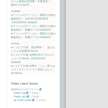
ルバム発売記念特番「今夜決定！
BEST of ClariST」
▼atelier
■
アーシャのアトリエ ～黄昏の大地の
錬金術士～ 2012年6月28日発売
【2012/06/16 Update】
■
アーシャのアトリエ ～黄昏の大地の
錬金術士～ 画像データ2 #AAAGD
■
アーシャのアトリエ ～黄昏の大地の
錬金術士～ 画像データ1 #AAAGD
▼trivia
■
トリビアの泉 祝10周年！ あけま
してムダ知識SP #trivia
■
トリビアの泉 10周年SPまでのスケ
ジュール #trivia 【2012/01/01
Update】
■
トリビアの泉10周年「へぇ」祭りは
ベストオブベストで！承知しました
SP #trivia
Twitter Latest Tweets
@airbe からのツイート
・
Twitter log
（Twilog）
・
Twitter pict
（Twitpic）
・
Air-be@Tumblr
（Tumblr）