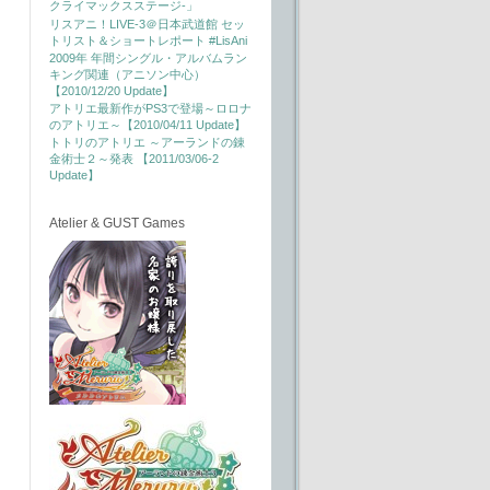
クライマックスステージ-」
リスアニ！LIVE-3＠日本武道館 セッ
トリスト＆ショートレポート #LisAni
2009年 年間シングル・アルバムラン
キング関連（アニソン中心）
【2010/12/20 Update】
アトリエ最新作がPS3で登場～ロロナ
のアトリエ～【2010/04/11 Update】
トトリのアトリエ ～アーランドの錬
金術士２～発表 【2011/03/06-2
Update】
Atelier & GUST Games