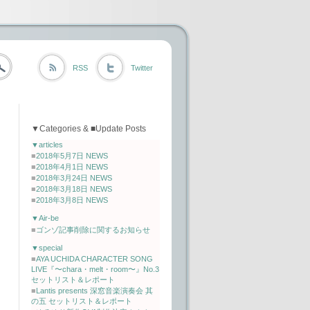
RSS
Twitter
▼Categories & ■Update Posts
▼articles
■
2018年5月7日 NEWS
■
2018年4月1日 NEWS
■
2018年3月24日 NEWS
■
2018年3月18日 NEWS
■
2018年3月8日 NEWS
▼Air-be
■
ゴンゾ記事削除に関するお知らせ
▼special
■
AYA UCHIDA CHARACTER SONG
LIVE『〜chara・melt・room〜』No.3
セットリスト＆レポート
■
Lantis presents 深窓音楽演奏会 其
の五 セットリスト＆レポート