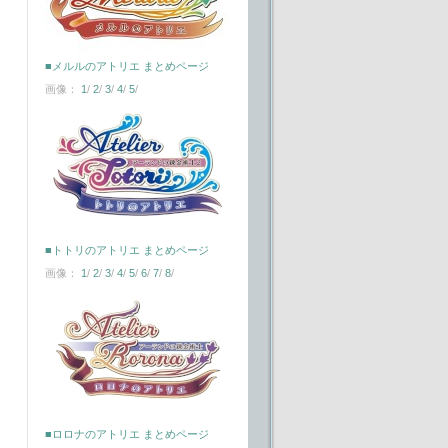
■メルルのアトリエ まとめページ
画像：
1
/
2
/
3
/
4
/
5
/
■トトリのアトリエ まとめページ
画像：
1
/
2
/
3
/
4
/
5
/
6
/
7
/
8
/
■ロロナのアトリエ まとめページ