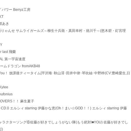
ング パワー Berryz工房
KT
 美郷あき
 *3 恋にせっせ通りゃんせ サムライガールズ～柳生十兵衛・真田幸村・徳川千～(悠木碧・釘宮理
FY
or last 飛蘭
ORBITAL 第一宇宙速度
根 チームドラゴン fromAKB48
 NO,Thank You！ 放課後ティータイム[平沢唯･秋山澪･田井中律･琴吹紬･中野梓(CV:豊崎愛生,日
 Kylee
ufonius
more LOVERS！！ 麻生夏子
みキャラCD.0 エルシィ starring 伊藤かな恵(Oh！まい☆GOD！！) エルシィ starring 伊藤
*1 みつどもえ キャラクターソング⑥佐藤が好きでしょうがない隊(もう絶対I■YOU) 佐藤が好きでし
)