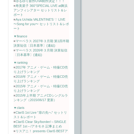
■
ゆるゆり新作OVA制作決定！！！
■
寿美菜子 360°SPECIAL LIVE at舞浜
アンフィシアター セットリスト＆レ
ポート
■
Aya Uchida VALENTINE'S ♡ LIVE
〜Song for you〜 セットリスト＆レポ
ート
▼finance
■
マーベラス 2027年３月期 第1四半期
決算短信〔日本基準〕(連結)
■
マーベラス 2026年３月期 決算短信
〔日本基準〕(連結)
▼ranking
■
2017年 アニメ・ゲーム・特撮CD売
り上げランキング
■
2016年 アニメ・ゲーム・特撮CD売
り上げランキング
■
2015年 アニメ・ゲーム・特撮CD売
り上げランキング
■
2015年上半期 アニメCDシングルラ
ンキング（2015/06/17 更新）
▼claris
■
ClariS 1st Live “扉の先へ“ セットリ
スト＆レポート
■
ClariS Clear Sky/border/～SINGLE
BEST 1st～/アネモネ 記事まとめ
■
リスアニ！ presents ClariS BESTア