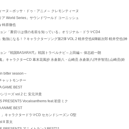
19 アニメンティーヌ～ボッサ・ドゥ・アニメ～ クレモンティーヌ
ニメ「ヘタリア World Series」サウンドワールド コーニッシュ
urney 柿原徹也
*1 TVアニメーション「裏切りは僕の名前を知っている」オリジナル・ドラマCD4
1 「理系男子。」勉強になる！？キャラクターソング第2弾 VOL.2 軽井空也&輝銀次郎 軽井空也(神
1 TVアニメーション『戦国BASARA弐』戦国トラベルナビ～上田編～ 保志総一朗
1 アニメ「薄桜鬼」キャラクターCD 幕末花風抄 永倉新八・山崎烝 永倉新八(坪井智浩),山崎烝(鈴
in bitter season～
Come チャットモンチー
RA GAME BEST
い寝CDシリーズ vol.2 仁 安元洋貴
UNES PRESENTS Vocaloanthems feat.初音ミク
RA ANIME BEST
 「血液型男子。」キャラクタードラマCD セカンドシーズン O型
est Ⅱ 茶太
 TRANCE PRESENTS アニメトランスBEST11