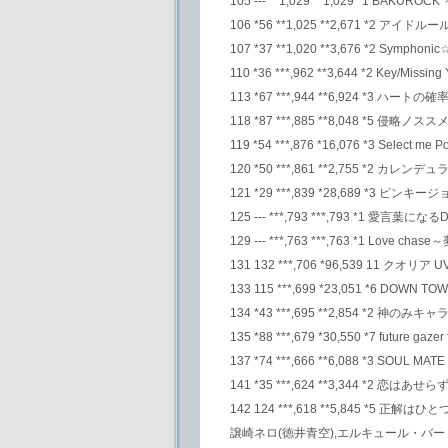
105 --- **1,029 **1,029 *1 BAKU
106 *56 **1,025 **2,671 *2 アイ
107 *37 **1,020 **3,676 *2 
110 *36 ***,962 **3,644 *2 Key/Mi
113 *67 ***,944 **6,924 *3 ハー
118 *87 ***,885 **8,048 *5 侵略ノス
119 *54 ***,876 *16,076 *3 Select me Po
120 *50 ***,861 **2,755 *2 カレン
121 *29 ***,839 *28,689 *3 
125 --- ***,793 ***,793 *1 愛言葉になる
129 --- ***,763 ***,763 *1 Love
131 132 ***,706 *96,539 11 クオリア U
133 115 ***,699 *23,051 *6 
134 *43 ***,695 **2,854 *2 神のみ
135 *88 ***,679 *30,550 *7 future gazer 
137 *74 ***,666 **6,088 *3 SOUL 
141 *35 ***,624 **3,344 *2 恋は
142 124 ***,618 **5,845 
譲崎ネロ(徳井青空),エルキュール・バー