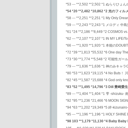
*53 --- **2,502 **2,502 *1 ぬらり
*54 *20 **2,482 *10,862 *2 光の
*58 --- **2,251 **2,251 *1 My Only Dre
*59 --- **2,243 **2,243 *1 メロディ 中
*61 *24 **2,186 **8,449 *2 COSM
*62 --- **2,107 **2,107 *1 IN MY LIFE/To
*66 --- **1,920 **1,920 *1 本能のDOU
*72 *39 **1,813 *55,532 *6 One day 
*73 *30 **1,774 **5,548 *2 可能性
*79 --- **1,636 **1,636 *1 神の
*80 *53 **1,623 *19,115 *4 No Buts
*82 *45 **1,587 *15,688 *4 God on
*83 *52 **1,495 *14,796 *3 Dill 豊崎愛生
*89 --- **1,404 **1,404 *1 雫 -shizuk
*92 *95 **1,236 *21,466 *6 MOON S
*94 *63 **1,202 *19,349 *5 絆-kizunairo
*95 --- **1,196 **1,196 *1 HOLY SHINE
*98 103 **1,179 *11,130 *4 Baby Ba