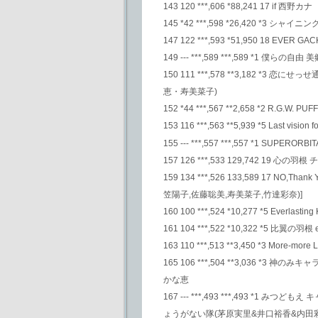
143 120 ***,606 *88,241 17 if 西野カナ
145 *42 ***,598 *26,420 *3 シャイニ
147 122 ***,593 *51,950 18 EVER GAC
149 --- ***,589 ***,589 *1 僕らの自由
150 111 ***,578 **3,182
恵・寿美菜子)
152 *44 ***,567 **2,658 *2 R.G.W. PUF
153 116 ***,563 **5,939 *5 Last vision f
155 --- ***,557 ***,557 *1 SUPER
157 126 ***,533 129,742 19 心の羽
159 134 ***,526 133,589 17
笠陽子,佐藤聡美,寿美菜子,竹達彩奈)]
160 100 ***,524 *10,277 *5 Everlasting
161 104 ***,522 *10,322 *5 比翼の羽根 e
163 110 ***,513 **3,450 *3 More-
165 106 ***,504 **3,036 *3 神の
かな恵
167 --- ***,493 ***,493 
ょうがない隊(茅原実里&井口裕香&内田彩