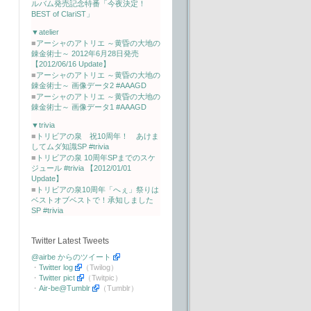
ルバム発売記念特番「今夜決定！
BEST of ClariST」
▼atelier
■
アーシャのアトリエ ～黄昏の大地の
錬金術士～ 2012年6月28日発売
【2012/06/16 Update】
■
アーシャのアトリエ ～黄昏の大地の
錬金術士～ 画像データ2 #AAAGD
■
アーシャのアトリエ ～黄昏の大地の
錬金術士～ 画像データ1 #AAAGD
▼trivia
■
トリビアの泉 祝10周年！ あけま
してムダ知識SP #trivia
■
トリビアの泉 10周年SPまでのスケ
ジュール #trivia 【2012/01/01
Update】
■
トリビアの泉10周年「へぇ」祭りは
ベストオブベストで！承知しました
SP #trivia
Twitter Latest Tweets
@airbe からのツイート
・
Twitter log
（Twilog）
・
Twitter pict
（Twitpic）
・
Air-be@Tumblr
（Tumblr）