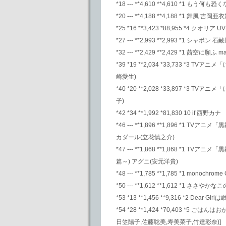
*18 --- **4,610 **4,610 *1 
*20 --- **4,188 **4,188 *1 舞風 吉岡亜
*25 *16 **3,423 *88,955 *4 クオリア U
*27 --- **2,993 **2,993 *1 シャボン 石
*32 --- **2,429 **2,429 *1 茜空に願ふ m
*39 *19 **2,034 *33,733 *
崎愛生)
*40 *20 **2,028 *33,897 *3
子)
*42 *34 **1,992 *81,830 10 if 西野カナ
*46 --- **1,896 **1,896 
カダール(立花慎之介)
*47 --- **1,868 **1,868 
篇～) アグニ(安元洋貴)
*48 --- **1,785 **1,785 *1 monochrome 
*50 --- **1,612 **1,612 *1 ささ
*53 *13 **1,456 **9,316 *2 Dea
*54 *28 **1,424 *70,403 *
日笠陽子,佐藤聡美,寿美菜子,竹達彩奈)]