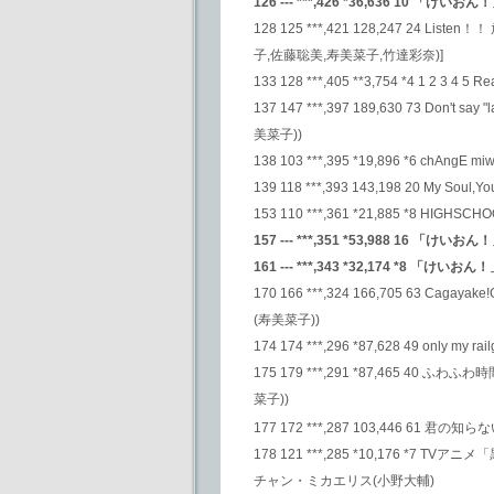
126 --- ***,426 *36,636 10
128 125 ***,421 128,247 24
子,佐藤聡美,寿美菜子,竹達彩奈)]
133 128 ***,405 **3,754 *4 1 2 3 4 5
137 147 ***,397 189,630 73 D
美菜子))
138 103 ***,395 *19,896 *6 chAngE mi
139 118 ***,393 143,198 20 My Soul,
153 110 ***,361 *21,885 *8 HI
157 --- ***,351 *53,988 1
161 --- ***,343 *32,174 *8
170 166 ***,324 166,705 63 
(寿美菜子))
174 174 ***,296 *87,628 49 only my rail
175 179 ***,291 *87,465 4
菜子))
177 172 ***,287 103,446 61 君の知らな
178 121 ***,285 *10,176 *7 T
チャン・ミカエリス(小野大輔)