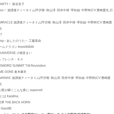
TEE PARTY！ 新谷良子
 NO,Thank You！ 放課後ティータイム[平沢唯･秋山澪･田井中律･琴吹紬･中野梓(CV:豊崎愛生,日
 Utauyo！！MIRACLE 放課後ティータイム[平沢唯･秋山澪･田井中律･琴吹紬･中野梓(CV:豊崎愛
]
KT
orrow Song～あしたのうた～ 工藤真由
根 チームドラゴン fromAKB48
ミック☆UNIVERSE 小桃音まい
と 前から フレンチ・キス
ms/SWORD SUMMIT T.M.Revolution
R TIME GONE 倉木麻衣
4 GO！GO！MANIAC 放課後ティータイム[平沢唯･秋山澪･田井中律･琴吹紬･中野梓(CV:豊崎愛
]
た花火/星が瞬くこんな夜に supercell
には Kalafina
た世界 THE BACK HORN
 GazettE