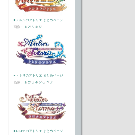
■メルルのアトリエ まとめページ
画像：
1
/
2
/
3
/
4
/
5
/
■トトリのアトリエ まとめページ
画像：
1
/
2
/
3
/
4
/
5
/
6
/
7
/
8
/
■ロロナのアトリエ まとめページ