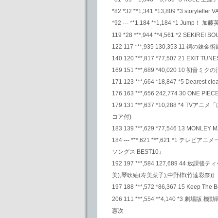
*82 *32 **1,341 *13,809 *3 storyteller
*92 --- **1,184 **1,184 *1 Jump！ 
119 *28 ***,944 **4,561 *2 SEKIREI
122 117 ***,935 130,353 11 鋼の錬金
140 120 ***,817 *77,507 21 EXIT TU
169 151 ***,689 *40,020 10 初音
171 123 ***,664 *18,847 *5 Dearest cle
176 163 ***,656 242,774 30 ONE PI
179 131 ***,637 *10,288 *
コア付)
183 139 ***,629 *77,546 13 MONLEY 
184 --- ***,621 ***,621
ソングス BEST10』
192 197 ***,584 127,689 
美),琴吹紬(寿美菜子),中野梓(竹達彩奈)]
197 188 ***,572 *86,367 15 Keep The 
206 111 ***,554 **4,140 *3 劇場
憲次