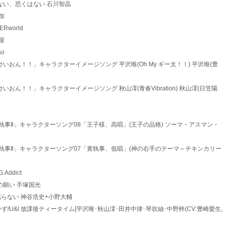
もう何も恐くない、恐くはない 石川智晶
衣加
VERworld
鹸屋
ao
3 TVアニメ「けいおん！！」キャラクターイメージソング 平沢唯(Oh My ギー太！！) 平沢唯(豊
 TVアニメ「けいおん！！」キャラクターイメージソング 秋山澪(青春Vibration) 秋山澪(日笠陽
*1 TVアニメ「黒執事Ⅱ」キャラクターソング08「王子様、高唱」(王子の品格) ソーマ・アスマン・
*1 TVアニメ「黒執事Ⅱ」キャラクターソング07「黄執事、低唱」(神の右手のテーマ～チキンカリー
G.Addict
やかなこの願い 手塚国光
r Girlは眠らない 神谷浩史+小野大輔
5 ごはんはおかず/U&I 放課後ティータイム[平沢唯･秋山澪･田井中律･琴吹紬･中野梓(CV:豊崎愛生,