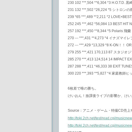
230 102 ***,504 **6,304 *3 H.O.T.D.
231 132 ***,502 *26,224 *5 シト
239 *65 ***,489 **2,211 *2 LOVE×
252 245 ***,462 *56,084 13 BEST HIT
257 192 ***,450 **8,344 *5 Polaris 飛蘭
270 --- ***,431 **4,273 *4 イ
272 --- ***,429 *13,329 *8 K-ON！！
279 255 ***,421 170,113 87 スタ
285 270 ***,413 124,514 14 IMPAC
287 288 ***,411 *46,333 38 EXIT T
300 220 ***,393 **5,827 *4
6枚差で唯の勝ち。
けいおん！放課後ライブの影響か、けい
Source：アニメ・ゲーム・特撮CD売上ﾏ
http://toki.2ch.net/test/read.cgi/musi
http://toki.2ch.net/test/read.cgi/musi