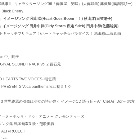
3 TVアニメ「黒執事II」キャラクターソング06「葬儀屋、笑唱」(大葬戯曲) 葬儀屋(諏訪部順一)
d Black Cherry
「けいおん！」イメージソング 秋山澪(Heart Goes Boom！！) 秋山澪(日笠陽子)
けいおん！」イメージソング 田井中律(Girly Storm 疾走 Stick) 田井中律(佐藤聡美)
9 Alright！ハートキャッチプリキュア！/ハートキャッチ☆パラダイス！ 池田彩/工藤真由
lation 中川翔子
 ORIGINAL SOUND TRACK Vol.2 百石元
o
 -TWO HEARTS TWO VOICES- 稲垣潤一
NES PRESENTS Vocaloanthems feat.初音ミク
 アルトネリコ3 世界終焉の引鉄は少女の詩が弾く イメージCD 謳う丘～Ar=Ciel Ar=Dor～ 志方
12 アニメンティーヌ～ボッサ・ドゥ・アニメ～ クレモンティーヌ
キャラクターソング集 戦国無双3 飛・翔歌奥義
義 ALI PROJECT
屋アンナ