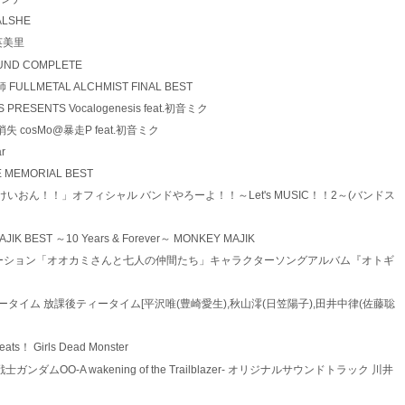
 VALSHE
加藤英美里
 SOUND COMPLETE
術師 FULLMETAL ALCHMIST FINAL BEST
NES PRESENTS Vocalogenesis feat.初音ミク
ミクの消失 cosMo@暴走P feat.初音ミク
ar
ECE MEMORIAL BEST
4 TVアニメ「けいおん！！」オフィシャル バンドやろーよ！！～Let's MUSIC！！2～(バンドス
MAJIK BEST ～10 Years & Forever～ MONKEY MAJIK
 *1 テレビアニメーション「オオカミさんと七人の仲間たち」キャラクターソングアルバム『オトギ
44 放課後ティータイム 放課後ティータイム[平沢唯(豊崎愛生),秋山澪(日笠陽子),田井中律(佐藤聡
Beats！ Girls Dead Monster
版 機動戦士ガンダムOO-A wakening of the Trailblazer- オリジナルサウンドトラック 川井