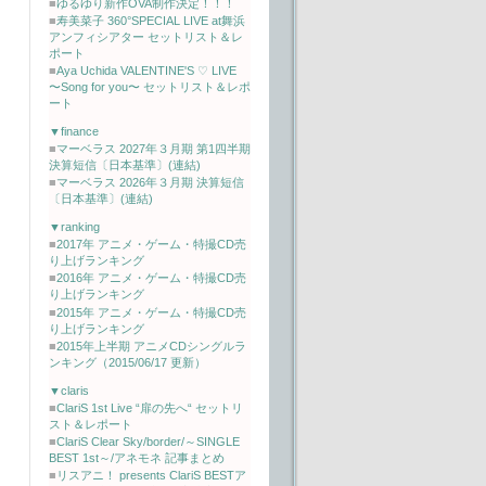
■
ゆるゆり新作OVA制作決定！！！
■
寿美菜子 360°SPECIAL LIVE at舞浜
アンフィシアター セットリスト＆レ
ポート
■
Aya Uchida VALENTINE'S ♡ LIVE
〜Song for you〜 セットリスト＆レポ
ート
▼finance
■
マーベラス 2027年３月期 第1四半期
決算短信〔日本基準〕(連結)
■
マーベラス 2026年３月期 決算短信
〔日本基準〕(連結)
▼ranking
■
2017年 アニメ・ゲーム・特撮CD売
り上げランキング
■
2016年 アニメ・ゲーム・特撮CD売
り上げランキング
■
2015年 アニメ・ゲーム・特撮CD売
り上げランキング
■
2015年上半期 アニメCDシングルラ
ンキング（2015/06/17 更新）
▼claris
■
ClariS 1st Live “扉の先へ“ セットリ
スト＆レポート
■
ClariS Clear Sky/border/～SINGLE
BEST 1st～/アネモネ 記事まとめ
■
リスアニ！ presents ClariS BESTア