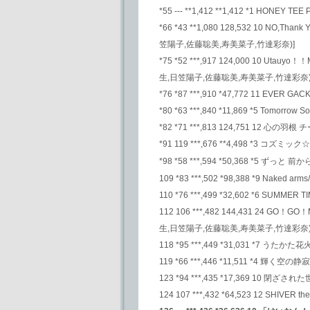
*55 --- **1,412 **1,412 *1 HONEY 
*66 *43 **1,080 128,532 10
笠陽子,佐藤聡美,寿美菜子,竹達彩奈)]
*75 *52 ***,917 124,000 10
生,日笠陽子,佐藤聡美,寿美菜子,竹達彩奈)
*76 *87 ***,910 *47,772 11 EVER GAC
*80 *63 ***,840 *11,869 *5 Tom
*82 *71 ***,813 124,751 12 心の羽
*91 119 ***,676 **4,498 *3 コズ
*98 *58 ***,594 *50,368 *5 ずっ
109 *83 ***,502 *98,388 *9 Naked ar
110 *76 ***,499 *32,602 *6 SUMME
112 106 ***,482 144,431 2
生,日笠陽子,佐藤聡美,寿美菜子,竹達彩奈)
118 *95 ***,449 *31,031 *7 うたか
119 *66 ***,446 *11,511 *4 輝く空の静寂
123 *94 ***,435 *17,369 10 閉ざされ
124 107 ***,432 *64,523 12 SHIVER the