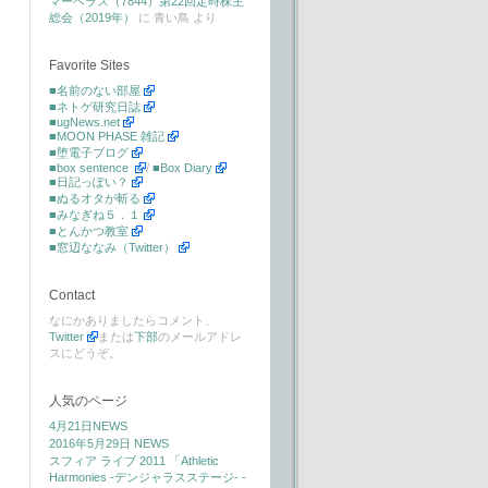
マーベラス（7844）第22回定時株主
総会（2019年）
に
青い鳥
より
Favorite Sites
■名前のない部屋
■ネトゲ研究日誌
■ugNews.net
■MOON PHASE 雑記
■堕電子ブログ
■box sentence
/
■Box Diary
■日記っぽい？
■ぬるオタが斬る
■みなぎね５．１
■とんかつ教室
■窓辺ななみ（Twitter）
Contact
なにかありましたらコメント、
Twitter
または
下部
のメールアドレ
スにどうぞ。
人気のページ
4月21日NEWS
2016年5月29日 NEWS
スフィア ライブ 2011 「Athletic
Harmonies -デンジャラスステージ- -