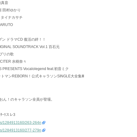
 黒崎真音
ロンの雨 田村ゆかり
BEST タイナカサチ
 NARUTO
ナズマイレブン ドラマCD 復活の絆！！
 ORIGINAL SOUNDTRACK Vol.1 百石元
ジオジブリの歌
T EXCITER 水樹奈々
UNES PRESENTS Vocalolegend feat.初音ミク
 家庭教師ヒットマンREBORN！公式キャラソンSINGLE大全集Ⅲ
おん！のキャラソン全員が登場。
ﾀｰﾘスレ3
cnews/1284913160/263-264n
cnews/1284913160/277-279n