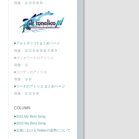
画像：
1
/
2
/
3
/
4
/
5
/
■アルトネリコ3 まとめページ
画像：
1
/
2
/
3
/
4
/
5
/
6
/
7
/
8
/
9
■ヴィオラートのアトリエ
画像：
1
/
■ユーディのアトリエ
画像：
1
/
2
/
■リーナのアトリエ まとめページ
画像：
1
/
2
/
3
/
4
/
COLUMN
■2011 My Best Song
■2010 My Best Song
■企業におけるTwitterの姿勢について