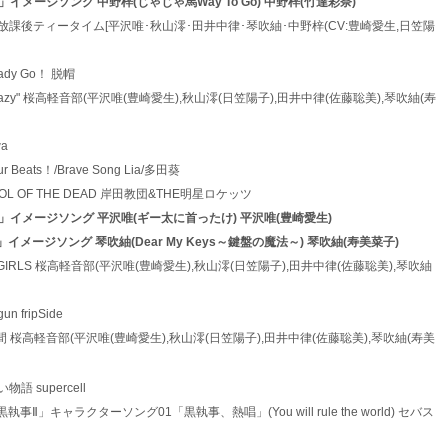
 「けいおん！」イメージソング 中野梓(じゃじゃ馬Way To Go) 中野梓(竹達彩奈)
 Listen！！ 放課後ティータイム[平沢唯･秋山澪･田井中律･琴吹紬･中野梓(CV:豊崎愛生,日笠陽
 Ready Go！ 脱帽
on't say "lazy" 桜高軽音部(平沢唯(豊崎愛生),秋山澪(日笠陽子),田井中律(佐藤聡美),琴吹紬(寿
wa
Your Beats！/Brave Song Lia/多田葵
GHSCHOOL OF THE DEAD 岸田教団&THE明星ロケッツ
6 「けいおん！」イメージソング 平沢唯(ギー太に首ったけ) 平沢唯(豊崎愛生)
 「けいおん！」イメージソング 琴吹紬(Dear My Keys～鍵盤の魔法～) 琴吹紬(寿美菜子)
Cagayake!GIRLS 桜高軽音部(平沢唯(豊崎愛生),秋山澪(日笠陽子),田井中律(佐藤聡美),琴吹紬
gun fripSide
0 ふわふわ時間 桜高軽音部(平沢唯(豊崎愛生),秋山澪(日笠陽子),田井中律(佐藤聡美),琴吹紬(寿美
い物語 supercell
Vアニメ「黒執事Ⅱ」キャラクターソング01「黒執事、熱唱」(You will rule the world) セバス