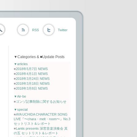
RSS
Twitter
▼Categories & ■Update Posts
▼articles
■
2018年5月7日 NEWS
■
2018年4月1日 NEWS
■
2018年3月24日 NEWS
■
2018年3月18日 NEWS
■
2018年3月8日 NEWS
▼Air-be
■
ゴンゾ記事削除に関するお知らせ
▼special
■
AYA UCHIDA CHARACTER SONG
LIVE『〜chara・melt・room〜』No.3
セットリスト＆レポート
■
Lantis presents 深窓音楽演奏会 其
の五 セットリスト＆レポート