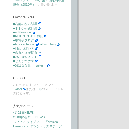
マーベラス（7844）第22回定時株主
総会（2019年）
に
青い鳥
より
Favorite Sites
■名前のない部屋
■ネトゲ研究日誌
■ugNews.net
■MOON PHASE 雑記
■堕電子ブログ
■box sentence
/
■Box Diary
■日記っぽい？
■ぬるオタが斬る
■みなぎね５．１
■とんかつ教室
■窓辺ななみ（Twitter）
Contact
なにかありましたらコメント、
Twitter
または
下部
のメールアドレ
スにどうぞ。
人気のページ
4月21日NEWS
2016年5月29日 NEWS
スフィア ライブ 2011 「Athletic
Harmonies -デンジャラスステージ- -