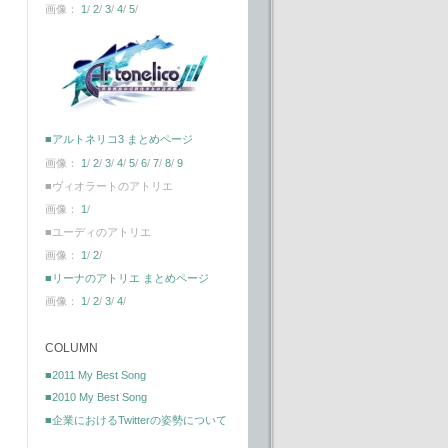
画像：
1
/
2
/
3
/
4
/
5
/
■アルトネリコ3 まとめページ
画像：
1
/
2
/
3
/
4
/
5
/
6
/
7
/
8
/
9
■ヴィオラートのアトリエ
画像：
1
/
■ユーディのアトリエ
画像：
1
/
2
/
■リーナのアトリエ まとめページ
画像：
1
/
2
/
3
/
4
/
COLUMN
■2011 My Best Song
■2010 My Best Song
■企業におけるTwitterの姿勢について