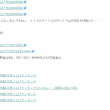
ng/1277818449/489
ng/1277818449/491
ng/1277818449/493
ていく人もいるんですねぃ。トトリのアトリエのサントラは216位 624枚だと・・・
30。
ng/1277775471/441
ong/1277775471/443-444n
綾は9位。GO！GO！ MANIACが13万枚超え。
ム・特撮CD売り上げランキング
ム・特撮CD売り上げランキング
ム・特撮CD売り上げランキング けいおん！！2週目は5位と6位
ム・特撮CD売り上げランキング
ム・特撮CD売り上げランキング