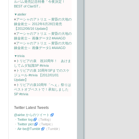
ルバム発売記念特番「今夜決定！
BEST of ClariST」
▼atelier
■
アーシャのアトリエ ～黄昏の大地の
錬金術士～ 2012年6月28日発売
【2012/06/16 Update】
■
アーシャのアトリエ ～黄昏の大地の
錬金術士～ 画像データ2 #AAAGD
■
アーシャのアトリエ ～黄昏の大地の
錬金術士～ 画像データ1 #AAAGD
▼trivia
■
トリビアの泉 祝10周年！ あけま
してムダ知識SP #trivia
■
トリビアの泉 10周年SPまでのスケ
ジュール #trivia 【2012/01/01
Update】
■
トリビアの泉10周年「へぇ」祭りは
ベストオブベストで！承知しました
SP #trivia
Twitter Latest Tweets
@airbe からのツイート
・
Twitter log
（Twilog）
・
Twitter pict
（Twitpic）
・
Air-be@Tumblr
（Tumblr）