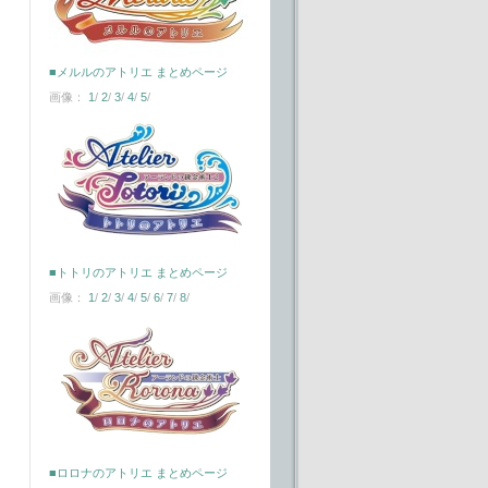
■メルルのアトリエ まとめページ
画像：
1
/
2
/
3
/
4
/
5
/
■トトリのアトリエ まとめページ
画像：
1
/
2
/
3
/
4
/
5
/
6
/
7
/
8
/
■ロロナのアトリエ まとめページ