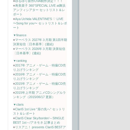
■
ゆるゆり新作OVA制作決定！！！
■
寿美菜子 360°SPECIAL LIVE at舞浜
アンフィシアター セットリスト＆レ
ポート
■
Aya Uchida VALENTINE'S ♡ LIVE
〜Song for you〜 セットリスト＆レポ
ート
▼finance
■
マーベラス 2027年３月期 第1四半期
決算短信〔日本基準〕(連結)
■
マーベラス 2026年３月期 決算短信
〔日本基準〕(連結)
▼ranking
■
2017年 アニメ・ゲーム・特撮CD売
り上げランキング
■
2016年 アニメ・ゲーム・特撮CD売
り上げランキング
■
2015年 アニメ・ゲーム・特撮CD売
り上げランキング
■
2015年上半期 アニメCDシングルラ
ンキング（2015/06/17 更新）
▼claris
■
ClariS 1st Live “扉の先へ“ セットリ
スト＆レポート
■
ClariS Clear Sky/border/～SINGLE
BEST 1st～/アネモネ 記事まとめ
■
リスアニ！ presents ClariS BESTア