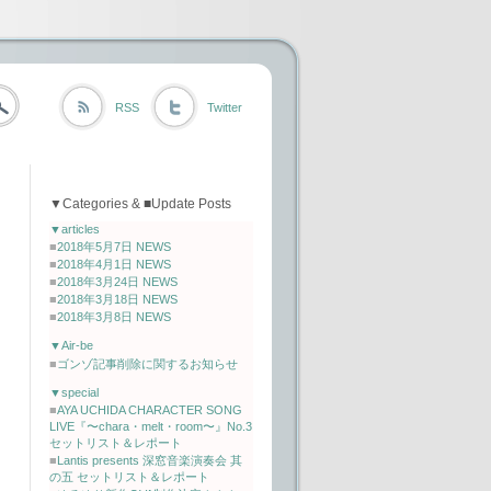
RSS
Twitter
▼Categories & ■Update Posts
▼articles
■
2018年5月7日 NEWS
■
2018年4月1日 NEWS
■
2018年3月24日 NEWS
■
2018年3月18日 NEWS
■
2018年3月8日 NEWS
▼Air-be
■
ゴンゾ記事削除に関するお知らせ
▼special
■
AYA UCHIDA CHARACTER SONG
LIVE『〜chara・melt・room〜』No.3
セットリスト＆レポート
■
Lantis presents 深窓音楽演奏会 其
の五 セットリスト＆レポート