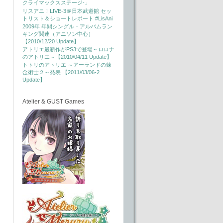
クライマックスステージ-」
リスアニ！LIVE-3＠日本武道館 セッ
トリスト＆ショートレポート #LisAni
2009年 年間シングル・アルバムラン
キング関連（アニソン中心）
【2010/12/20 Update】
アトリエ最新作がPS3で登場～ロロナ
のアトリエ～【2010/04/11 Update】
トトリのアトリエ ～アーランドの錬
金術士２～発表 【2011/03/06-2
Update】
Atelier & GUST Games