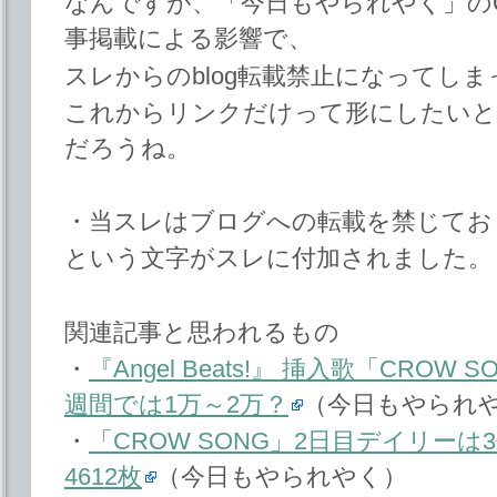
なんですが、「今日もやられやく」のCrow S
事掲載による影響で、
スレからのblog転載禁止になってしまっ
これからリンクだけって形にしたいと
だろうね。
・当スレはブログへの転載を禁じてお
という文字がスレに付加されました。
関連記事と思われるもの
・
『Angel Beats!』 挿入歌「CRO
週間では1万～2万？
（今日もやられ
・
「CROW SONG」2日目デイリー
4612枚
（今日もやられやく）