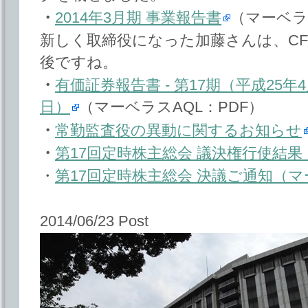
・
2014年3月期 事業報告書
（マーベラ
新しく取締役になった加藤さんは、C
後ですね。
・
有価証券報告書 ‐ 第17期（平成25年4月
日）
（マーベラスAQL：PDF）
・
常勤監査役の異動に関するお知らせ
・
第17回定時株主総会 議決権行使結果
・
第17回定時株主総会 決議ご通知（マ
2014/06/23 Post