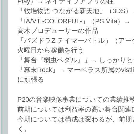
Play）→ ネイティブアプリの柱
「牧場物語 つながる新天地」（3DS）
「IA/VT -COLORFUL-」（PS Vi
高木プロデューサーの作品
「パズドラZ テイマーバトル」（アー
火曜日から稼働を行う
「舞台『弱虫ペダル』」→ しっかり
「幕末Rock」→ マーベラス所属のvis
に頑張る
P20の音楽映像事業についての業績推
前期については利益率の高い舞台関連
今期については構成は変わるが、前期
く。