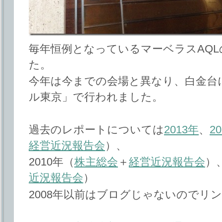
毎年恒例となっているマーベラスAQ
た。
今年は今までの会場と異なり、白金台
ル東京」で行われました。
過去のレポートについては
2013年
、
2
経営近況報告会
）、
2010年（
株主総会
＋
経営近況報告会
）、
近況報告会
）
2008年以前はブログじゃないのでリ