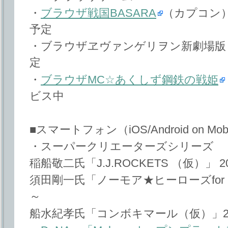
・
ブラウザ戦国BASARA
（カプコン）2
予定
・ブラウザヱヴァンゲリヲン新劇場版（
定
・
ブラウザMC☆あくしず鋼鉄の戦姫
ビス中
■スマートフォン（iOS/Android on Mo
・スーパークリエーターズシリーズ
稲船敬二氏「J.J.ROCKETS （仮）」 20
須田剛一氏「ノーモア★ヒーローズfor モ
～
船水紀孝氏「コンボキマール（仮）」201