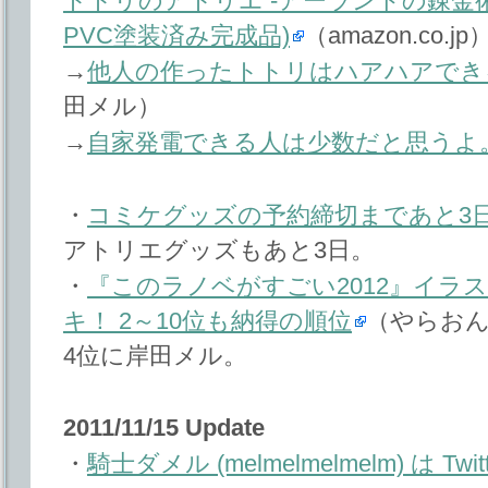
トトリのアトリエ -アーランドの錬金術士2
PVC塗装済み完成品)
（amazon.co.jp
→
他人の作ったトトリはハアハアでき
田メル）
→
自家発電できる人は少数だと思うよ
・
コミケグッズの予約締切まであと3
アトリエグッズもあと3日。
・
『このラノベがすごい2012』イラ
キ！ 2～10位も納得の順位
（やらお
4位に岸田メル。
2011/11/15 Update
・
騎士ダメル (melmelmelmelm) は T