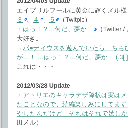
2012/04/03 Update
エイプリルフールに黄金に輝くメル様
３
、
４
、
５
（Twitpic）
・
はっ！？…何だ、夢か…
（Twitter
大好き。
→
パ●ディウスを遊んでいたら「ちちびん
が…！ …はっ！？…何だ、夢か… (:3[ ]
これは・・・
2012/03/28 Update
・
アトリエのキャラデザ降板は実はメ
たことなので、続編楽しみにしてます
やしたんだけど、それはそれで嬉しか
田メル）