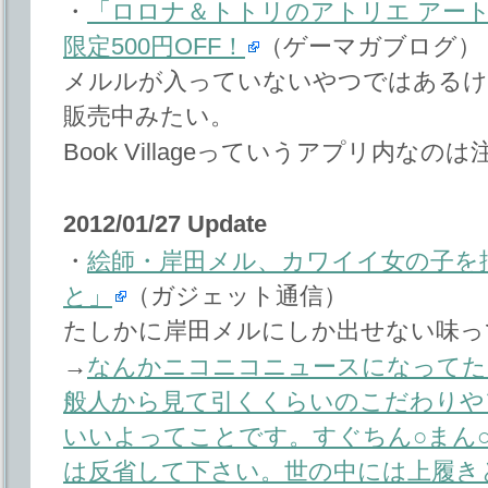
・
「ロロナ＆トトリのアトリエ アー
限定500円OFF！
（ゲーマガブログ）
メルルが入っていないやつではあるけれど
販売中みたい。
Book Villageっていうアプリ内なのは
2012/01/27 Update
・
絵師・岸田メル、カワイイ女の子を
と」
（ガジェット通信）
たしかに岸田メルにしか出せない味っ
→
なんかニコニコニュースになってた
般人から見て引くくらいのこだわりや
いいよってことです。すぐちん○まん
は反省して下さい。世の中には上履き