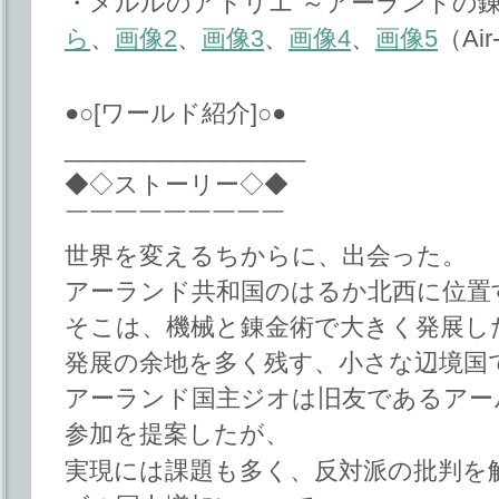
・メルルのアトリエ ～アーランドの錬
ら
、
画像2
、
画像3
、
画像4
、
画像5
（Air
●○[ワールド紹介]○●
__________________
◆◇ストーリー◇◆
￣￣￣￣￣￣￣￣￣
世界を変えるちからに、出会った。
アーランド共和国のはるか北西に位置
そこは、機械と錬金術で大きく発展し
発展の余地を多く残す、小さな辺境国
アーランド国主ジオは旧友であるアー
参加を提案したが、
実現には課題も多く、反対派の批判を