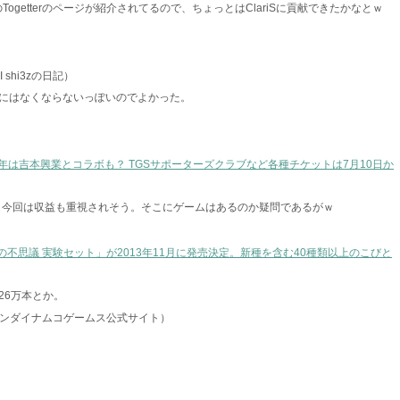
のTogetterのページが紹介されてるので、ちょっとはClariSに貢献できたかなとｗ
I shi3zの日記）
にはなくならないっぽいのでよかった。
今年は吉本興業とコラボも？ TGSサポーターズクラブなど各種チケットは7月10日か
始。今回は収益も重視されそう。そこにゲームはあるのか疑問であるがｗ
の不思議 実験セット」が2013年11月に発売決定。新種を含む40種類以上のこびと
26万本とか。
ンダイナムコゲームス公式サイト）