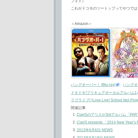
フォト）
これがドコモのツートップってやつでは
＜Amazon＞
ハングオーバー！ [Blu-ray]
、
ハングオー
ドキドキ!プリキュアボーカルアルバム1
ラブライブ! (Love Live! School Idol Proj
関連記事
ClariSのアリスが3rdアルバム「PA
ClariS presents 「2014 New 
2013年6月6日 NEWS
2013年8月19日 NEWS