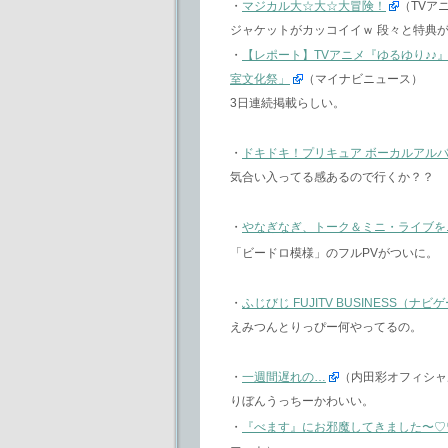
・
マジカル大☆大☆大冒険！
（TVア
ジャケットがカッコイイｗ 段々と特典
・
【レポート】TVアニメ『ゆるゆり♪♪
室文化祭」
（マイナビニュース）
3日連続掲載らしい。
・
ドキドキ！プリキュア ボーカルアルバム１ J
気合い入ってる感あるので行くか？？
・
やなぎなぎ、トーク＆ミニ・ライブを
「ビードロ模様」のフルPVがついに。
・
ふじびじ FUJITV BUSINESS（ナ
えみつんとりっぴー何やってるの。
・
一週間遅れの…
（内田彩オフィシャ
りぼんうっちーかわいい。
・
『べます』にお邪魔してきました〜♡♡