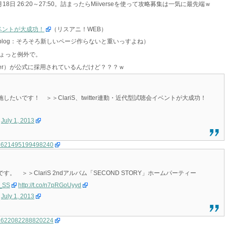
日 26:20～27:50。詰まったらMiiverseを使って攻略募集は一気に最先端ｗ
会イベントが大成功！
（リスアニ！WEB）
be blog：そろそろ新しいページ作らないと重いっすよね）
ょっと例外で。
etter）が公式に採用されているんだけど？？？ｗ
たいです！ ＞＞ClariS、twitter連動・近代型試聴会イベントが大成功！
)
July 1, 2013
/351621495199498240
 ＞＞ClariS 2ndアルバム「SECOND STORY」ホームパーティー
S_SS
http://t.co/n7pRGoUyyd
)
July 1, 2013
/351622082288820224