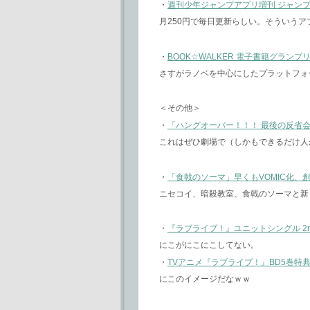
・
週刊少年ジャンプアプリ増刊 ジャンプL
月250円で毎日更新らしい。そういう
・
BOOK☆WALKER 電子書籍グランプリ[
さすがラノベを中心にしたプラットフォ
＜その他＞
・
「ハングオーバー！！！ 最後の反省
これはぜひ劇場で（しかもできるだけ人
・
「食戟のソーマ」早くもVOMIC化、
ニセコイ、暗殺教室、食戟のソーマと新
・
『ラブライブ！』ユニットシングル 2nd sess
にこがにこにこしてない。
・
TVアニメ『ラブライブ！』BD5巻特
にこのイメージだなｗｗ