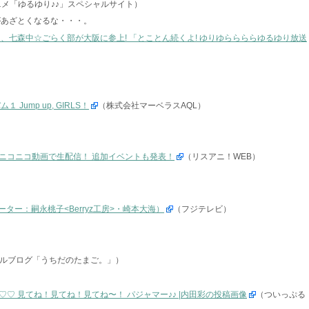
ニメ「ゆるゆり♪♪」スペシャルサイト）
があざとくなるな・・・。
』、七森中☆ごらく部が大阪に参上! 「とことん続くよ! ゆりゆららららゆるゆり放送
ump up, GIRLS！
（株式会社マーベラスAQL）
ニコニコ動画で生配信！ 追加イベントも発表！
（リスアニ！WEB）
ビゲーター：嗣永桃子<Berryz工房>・崎本大海）
（フジテレビ）
ルブログ「うちだのたまご。」）
♡ 見てね！見てね！見てね〜！ パジャマー♪♪ |内田彩の投稿画像
（ついっぷる