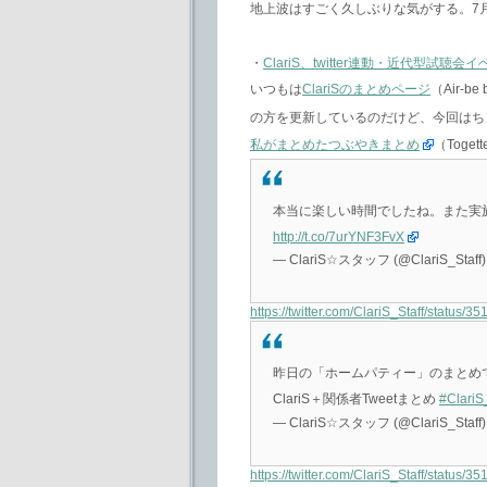
地上波はすごく久しぶりな気がする。7月18
・
ClariS、twitter連動・近代型試聴
いつもは
ClariSのまとめページ
（Air-
の方を更新しているのだけど、今回はち
私がまとめたつぶやきまとめ
（Tog
本当に楽しい時間でしたね。また実施し
http://t.co/7urYNF3FvX
— ClariS☆スタッフ (@ClariS_Staff
https://twitter.com/ClariS_Staff/status
昨日の「ホームパティー」のまとめです。
ClariS＋関係者Tweetまとめ
#Clari
— ClariS☆スタッフ (@ClariS_Staff
https://twitter.com/ClariS_Staff/status