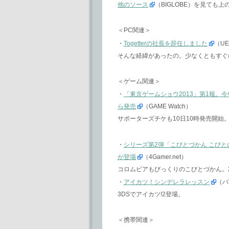
他のソース
（BIGLOBE）を見ても上
＜PC関連＞
・
Togetterの社長を辞任しました
（UE
そんな経緯があったの。少なくともすぐ
＜ゲーム関連＞
・
「東京ゲームショウ2013」第1報。
ら発売
（GAME Watch）
サポーターズチケも10日10時発売開
・
シリーズ第2弾「こびとづかん こびと
が登場
（4Gamer.net）
コロムビアもびっくりのこびとづかん。
・
アイカツ！シンデレラレッスン
（バ
3DSでアイカツ!2登場。
＜携帯関連＞