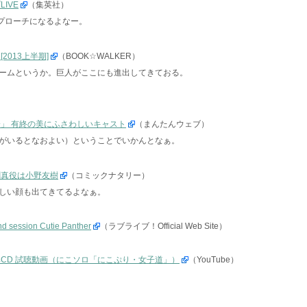
IVE
（集英社）
アプローチになるよなー。
2013上半期]
（BOOK☆WALKER）
ームというか。巨人がここにも進出してきておる。
会」 有終の美にふさわしいキャスト
（まんたんウェブ）
がいるとなおよい）ということでいかんとなぁ。
創真役は小野友樹
（コミックナタリー）
しい顔も出てきてるよなぁ。
ion Cutie Panther
（ラブライブ！Official Web Site）
典CD 試聴動画（にこソロ「にこぷり・女子道」）
（YouTube）