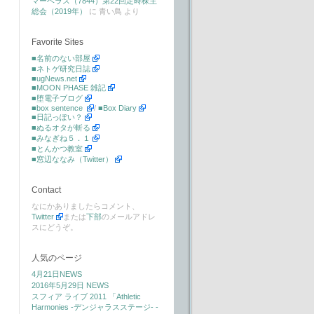
マーベラス（7844）第22回定時株主
総会（2019年）
に
青い鳥
より
Favorite Sites
■名前のない部屋
■ネトゲ研究日誌
■ugNews.net
■MOON PHASE 雑記
■堕電子ブログ
■box sentence
/
■Box Diary
■日記っぽい？
■ぬるオタが斬る
■みなぎね５．１
■とんかつ教室
■窓辺ななみ（Twitter）
Contact
なにかありましたらコメント、
Twitter
または
下部
のメールアドレ
スにどうぞ。
人気のページ
4月21日NEWS
2016年5月29日 NEWS
スフィア ライブ 2011 「Athletic
Harmonies -デンジャラスステージ- -