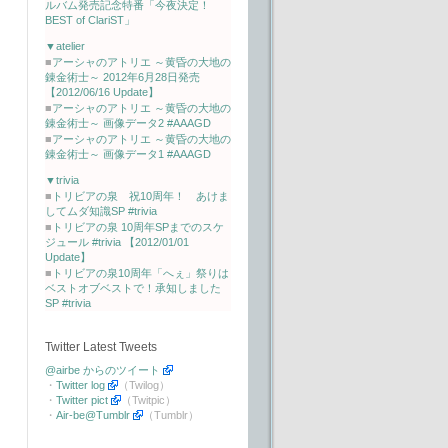
ルバム発売記念特番「今夜決定！
BEST of ClariST」
▼atelier
■
アーシャのアトリエ ～黄昏の大地の
錬金術士～ 2012年6月28日発売
【2012/06/16 Update】
■
アーシャのアトリエ ～黄昏の大地の
錬金術士～ 画像データ2 #AAAGD
■
アーシャのアトリエ ～黄昏の大地の
錬金術士～ 画像データ1 #AAAGD
▼trivia
■
トリビアの泉 祝10周年！ あけま
してムダ知識SP #trivia
■
トリビアの泉 10周年SPまでのスケ
ジュール #trivia 【2012/01/01
Update】
■
トリビアの泉10周年「へぇ」祭りは
ベストオブベストで！承知しました
SP #trivia
Twitter Latest Tweets
@airbe からのツイート
・
Twitter log
（Twilog）
・
Twitter pict
（Twitpic）
・
Air-be@Tumblr
（Tumblr）