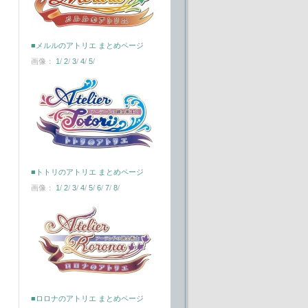
■メルルのアトリエ まとめページ
画像：
1
/
2
/
3
/
4
/
5
/
■トトリのアトリエ まとめページ
画像：
1
/
2
/
3
/
4
/
5
/
6
/
7
/
8
/
■ロロナのアトリエ まとめページ