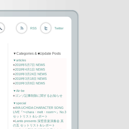
RSS
Twitter
▼Categories & ■Update Posts
▼articles
■
2018年5月7日 NEWS
■
2018年4月1日 NEWS
■
2018年3月24日 NEWS
■
2018年3月18日 NEWS
■
2018年3月8日 NEWS
▼Air-be
■
ゴンゾ記事削除に関するお知らせ
▼special
■
AYA UCHIDA CHARACTER SONG
LIVE『〜chara・melt・room〜』No.3
セットリスト＆レポート
■
Lantis presents 深窓音楽演奏会 其
の五 セットリスト＆レポート