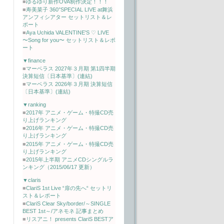
■
ゆるゆり新作OVA制作決定！！！
■
寿美菜子 360°SPECIAL LIVE at舞浜
アンフィシアター セットリスト＆レ
ポート
■
Aya Uchida VALENTINE'S ♡ LIVE
〜Song for you〜 セットリスト＆レポ
ート
▼finance
■
マーベラス 2027年３月期 第1四半期
決算短信〔日本基準〕(連結)
■
マーベラス 2026年３月期 決算短信
〔日本基準〕(連結)
▼ranking
■
2017年 アニメ・ゲーム・特撮CD売
り上げランキング
■
2016年 アニメ・ゲーム・特撮CD売
り上げランキング
■
2015年 アニメ・ゲーム・特撮CD売
り上げランキング
■
2015年上半期 アニメCDシングルラ
ンキング（2015/06/17 更新）
▼claris
■
ClariS 1st Live “扉の先へ“ セットリ
スト＆レポート
■
ClariS Clear Sky/border/～SINGLE
BEST 1st～/アネモネ 記事まとめ
■
リスアニ！ presents ClariS BESTア