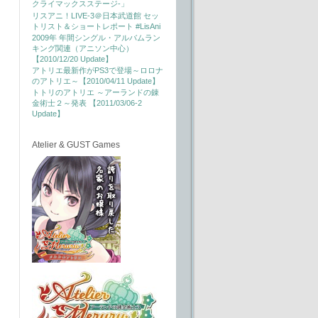
クライマックスステージ-」
リスアニ！LIVE-3＠日本武道館 セッ
トリスト＆ショートレポート #LisAni
2009年 年間シングル・アルバムラン
キング関連（アニソン中心）
【2010/12/20 Update】
アトリエ最新作がPS3で登場～ロロナ
のアトリエ～【2010/04/11 Update】
トトリのアトリエ ～アーランドの錬
金術士２～発表 【2011/03/06-2
Update】
Atelier & GUST Games