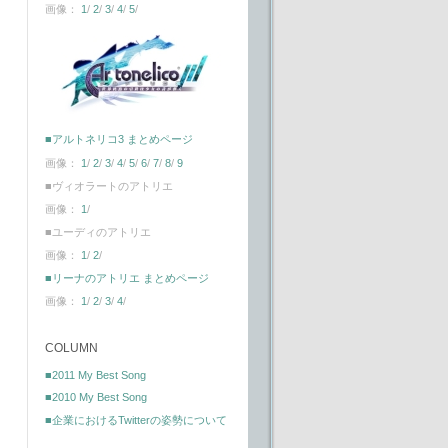
画像：
1
/
2
/
3
/
4
/
5
/
■アルトネリコ3 まとめページ
画像：
1
/
2
/
3
/
4
/
5
/
6
/
7
/
8
/
9
■ヴィオラートのアトリエ
画像：
1
/
■ユーディのアトリエ
画像：
1
/
2
/
■リーナのアトリエ まとめページ
画像：
1
/
2
/
3
/
4
/
COLUMN
■2011 My Best Song
■2010 My Best Song
■企業におけるTwitterの姿勢について