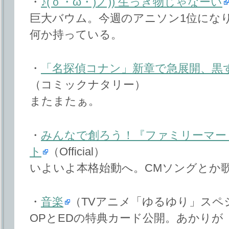
・
♪(ｏ・ω・)ノ)) 生っき物じゃなーい
巨大バウム。今週のアニソン1位にな
何か持っている。
・
「名探偵コナン」新章で急展開、黒
（コミックナタリー）
またまたぁ。
・
みんなで創ろう！『ファミリーマー
ト
（Official）
いよいよ本格始動へ。CMソングとか
・
音楽
（TVアニメ「ゆるゆり」スペ
OPとEDの特典カード公開。あかりが