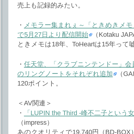
売上も記録的みたい。
・
メモラー集まれぇ～「ときめきメモ
で5月27日より配信開始
（Kotaku JA
ときメモは18年、ToHeartは15年って嘘
・
任天堂、「クラブニンテンドー」会
のリングノートをそれぞれ追加
（GA
120ポイント。
＜AV関連＞
・
「LUPIN the Third -峰不二子という
（impress）
あのクオリティで19,740円（BD-B