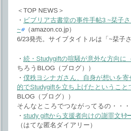
＜TOP NEWS＞
・
ビブリア古書堂の事件手帖3 ~栞子
~
（amazon.co.jp）
6/23発売。サイブタイトルは「~栞子
・
続・Studygiftの喧騒が意外な方向
ちろうBLOG（ブログ））
・
僕秩ヨシナガさん、自身が想いを寄
的でStudygiftを立ち上げたということ
BLOG（ブログ））
そんなところでつながってるの・・・
・
study giftから支援者向けの謝罪文ｷﾀ
（はてな匿名ダイアリー）