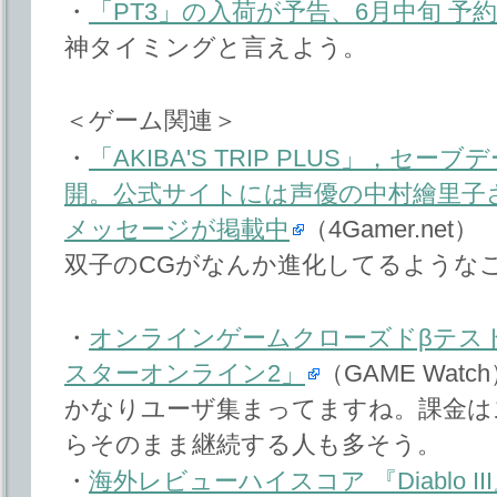
・
「PT3」の入荷が予告、6月中旬 予
神タイミングと言えよう。
＜ゲーム関連＞
・
「AKIBA'S TRIP PLUS」，セ
開。公式サイトには声優の中村繪里子
メッセージが掲載中
（4Gamer.net）
双子のCGがなんか進化してるような
・
オンラインゲームクローズドβテス
スターオンライン2」
（GAME Watc
かなりユーザ集まってますね。課金は
らそのまま継続する人も多そう。
・
海外レビューハイスコア 『Diablo II