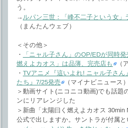
う。
→
ルパン三世：「峰不二子という女」ラ
（まんたんウェブ）
＜その他＞
・
「ニャル子さん」のOP/EDが同時
燃えよカオス」は品薄、完売店も
（
・
TVアニメ『這いよれ! ニャル子さ
たち』7/25発売
（マイナビニュース
＞動画サイト(ニコニコ動画)でも話題
ンにリアレンジした
＞新曲「太陽曰く燃えよカオス 30min Non-l
公式で出しますか。サントラが付属と