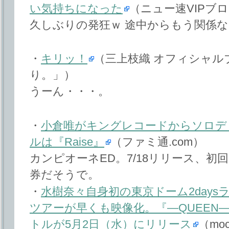
い気持ちになった
（ニュー速VIPブログ(
久しぶりの発狂ｗ 途中からもう関係
・
キリッ！
（三上枝織 オフィシャル
り。」）
うーん・・・。
・
小倉唯がキングレコードからソロデ
ルは『Raise』
（ファミ通.com）
カンピオーネED。7/18リリース、
券だそうで。
・
水樹奈々自身初の東京ドーム2days
ツアーが早くも映像化。『―QUEEN―
トルが5月2日（水）にリリース
（mo