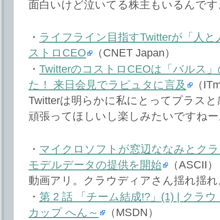
面白いけど泣いてる株主もいるんです
・
ライフライン目指すTwitterが「人
ストロCEO
（CNET Japan）
・
TwitterのコストロCEOは「バル
た！ 来日会見でラピュタに言及
（ITm
Twitterは明らかに私にとってプラ
頑張ってほしいし楽しみたいですねー
・
マイクロソフトが窓辺ななみとクラ
モデルデータの提供を開始
（ASCII）
動画アリ。クラウディアさん揺れ揺れ
・
第 2 話 「チーム結成!?」(1) | 
カップ へん～
（MSDN）