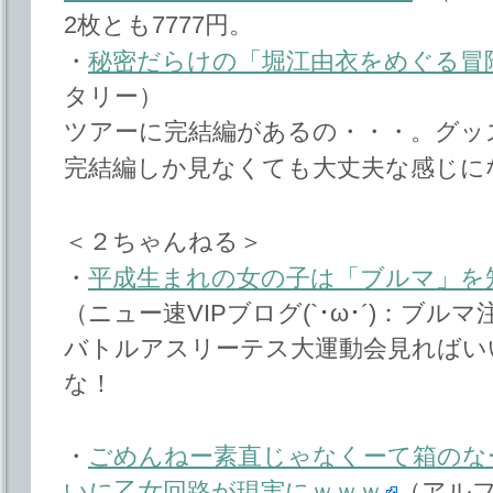
2枚とも7777円。
・
秘密だらけの「堀江由衣をめぐる冒険
タリー）
ツアーに完結編があるの・・・。グッ
完結編しか見なくても大丈夫な感じに
＜２ちゃんねる＞
・
平成生まれの女の子は「ブルマ」を知
（ニュー速VIPブログ(`･ω･´)：ブルマ
バトルアスリーテス大運動会見ればい
な！
・
ごめんねー素直じゃなくーて箱のな
いに乙女回路が現実にｗｗｗ
（アル