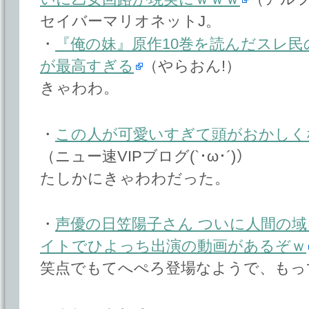
セイバーマリオネットJ。
・
『俺の妹』原作10巻を読んだスレ
が最高すぎる
（やらおん!）
きゃわわ。
・
この人が可愛いすぎて頭がおかしく
（ニュー速VIPブログ(`･ω･´)）
たしかにきゃわわだった。
・
声優の日笠陽子さん ついに人間の域を
イトでひよっち出演の動画があるぞｗ
笑点でもてへぺろ登場なようで、もっ