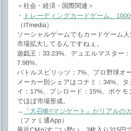
＜社会・経済・国際関連＞
・
トレーディングカードゲーム、100
（ITmedia）
ソーシャルゲームでもカードゲーム人
市場拡大してるんですねぇ。
遊戯王：33.23%、デュエルマスター：
7.98%、
バトルスピリッツ：7%、プロ野球オ
メーカー別シェアはコナミ：34%、タ
イ：17%、ブシロード：15%、ポケモ
でほぼ市場形成。
→
『大召喚!!マジゲート』がリアルの
（ファミ通App）
最近CMがすごい勢い。3枚入り315