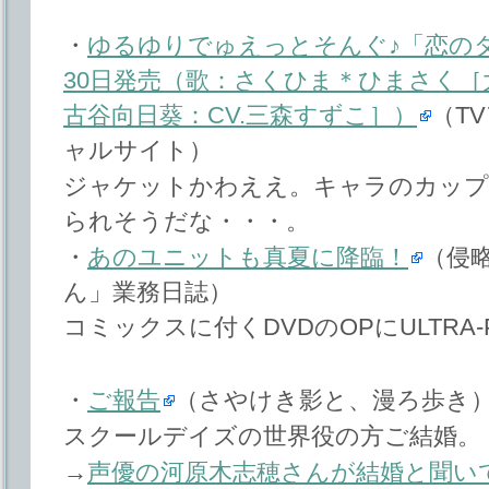
・
ゆるゆりでゅえっとそんぐ♪「恋のダ
30日発売（歌：さくひま＊ひまさく［
古谷向日葵：CV.三森すずこ］）
（T
ャルサイト）
ジャケットかわええ。キャラのカップ
られそうだな・・・。
・
あのユニットも真夏に降臨！
（侵
ん」業務日誌）
コミックスに付くDVDのOPにULTRA-
・
ご報告
（さやけき影と、漫ろ歩き
スクールデイズの世界役の方ご結婚。
→
声優の河原木志穂さんが結婚と聞い