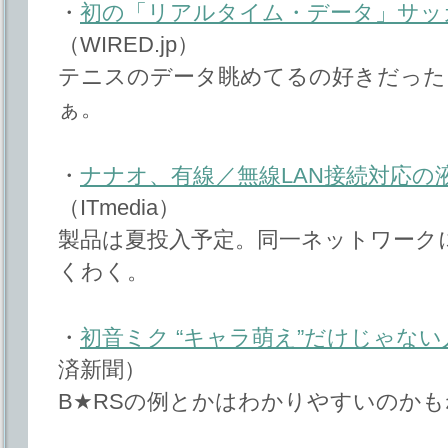
・
初の「リアルタイム・データ」サッ
（WIRED.jp）
テニスのデータ眺めてるの好きだった
ぁ。
・
ナナオ、有線／無線LAN接続対応の
（ITmedia）
製品は夏投入予定。同一ネットワーク
くわく。
・
初音ミク “キャラ萌え”だけじゃな
済新聞）
B★RSの例とかはわかりやすいのかも