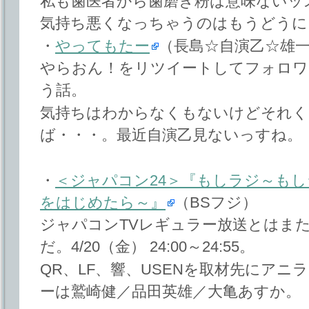
私も歯医者から歯磨き粉は意味ないッ
気持ち悪くなっちゃうのはもうどうに
・
やってもたー
（長島☆自演乙☆雄
やらおん！をリツイートしてフォロワ
う話。
気持ちはわからなくもないけどそれく
ば・・・。最近自演乙見ないっすね。
・
＜ジャパコン24＞『もしラジ～も
をはじめたら～』
（BSフジ）
ジャパコンTVレギュラー放送とはま
だ。4/20（金） 24:00～24:55。
QR、LF、響、USENを取材先にア
ーは鷲崎健／品田英雄／大亀あすか。