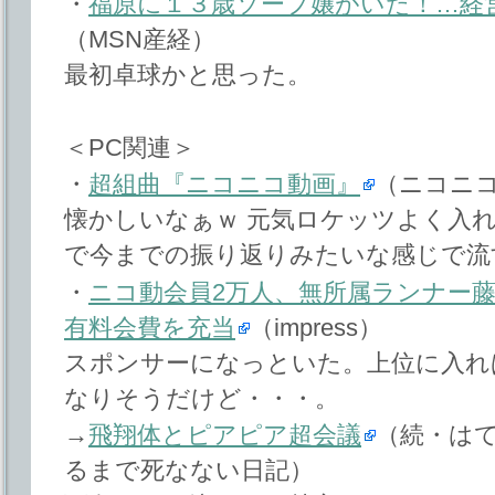
・
福原に１３歳ソープ嬢がいた！…経
（MSN産経）
最初卓球かと思った。
＜PC関連＞
・
超組曲『ニコニコ動画』
（ニコニコ
懐かしいなぁｗ 元気ロケッツよく入れた！ｗ
で今までの振り返りみたいな感じで流
・
ニコ動会員2万人、無所属ランナー
有料会費を充当
（impress）
スポンサーになっといた。上位に入れ
なりそうだけど・・・。
→
飛翔体とピアピア超会議
（続・は
るまで死なない日記）