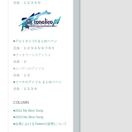
画像：
1
/
2
/
3
/
4
/
5
/
■アルトネリコ3 まとめページ
画像：
1
/
2
/
3
/
4
/
5
/
6
/
7
/
8
/
9
■ヴィオラートのアトリエ
画像：
1
/
■ユーディのアトリエ
画像：
1
/
2
/
■リーナのアトリエ まとめページ
画像：
1
/
2
/
3
/
4
/
COLUMN
■2011 My Best Song
■2010 My Best Song
■企業におけるTwitterの姿勢について