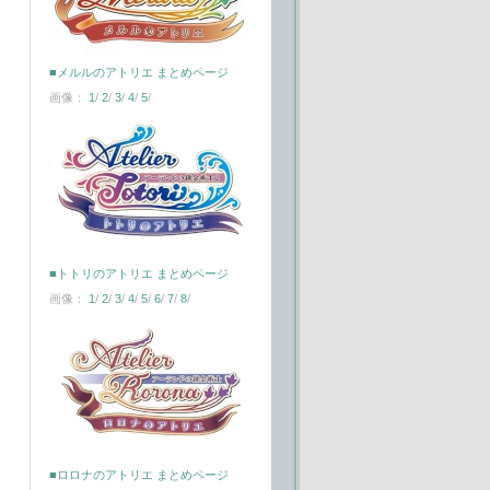
■メルルのアトリエ まとめページ
画像：
1
/
2
/
3
/
4
/
5
/
■トトリのアトリエ まとめページ
画像：
1
/
2
/
3
/
4
/
5
/
6
/
7
/
8
/
■ロロナのアトリエ まとめページ