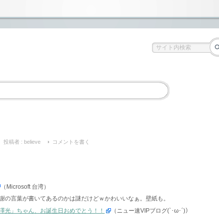
投稿者 :
believe
コメントを書く
（Microsoft 台湾）
謝の言葉が書いてあるのかは謎だけどｗかわいいなぁ。壁紙も。
澤光」ちゃん、お誕生日おめでとう！！
（ニュー速VIPブログ(`･ω･´)）