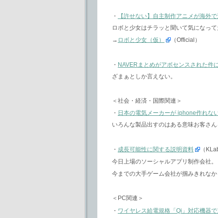
・
【許せない】自主制作アニメが海外で
ロボと少女はチラッと聞いて気になって
→
ロボと少女（仮）
（Official）
・
NAVERまとめがアボセンスされた件
ざまぁとしか言えない。
＜社会・経済・国際関連＞
・
日本の電気メーカーが iphone作れ
いろんな製品出すのはある意味お客さん
・
成長可能性に関する説明資料
（KL
今日上場のソーシャルアプリ制作会社。
今までの大手ゲーム会社が掴みきれなか
＜PC関連＞
・
ワイヤレス給電規格「Qi」対応機器