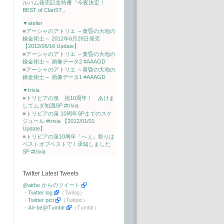
ルバム発売記念特番「今夜決定！
BEST of ClariST」
▼atelier
■
アーシャのアトリエ ～黄昏の大地の
錬金術士～ 2012年6月28日発売
【2012/06/16 Update】
■
アーシャのアトリエ ～黄昏の大地の
錬金術士～ 画像データ2 #AAAGD
■
アーシャのアトリエ ～黄昏の大地の
錬金術士～ 画像データ1 #AAAGD
▼trivia
■
トリビアの泉 祝10周年！ あけま
してムダ知識SP #trivia
■
トリビアの泉 10周年SPまでのスケ
ジュール #trivia 【2012/01/01
Update】
■
トリビアの泉10周年「へぇ」祭りは
ベストオブベストで！承知しました
SP #trivia
Twitter Latest Tweets
@airbe からのツイート
・
Twitter log
（Twilog）
・
Twitter pict
（Twitpic）
・
Air-be@Tumblr
（Tumblr）