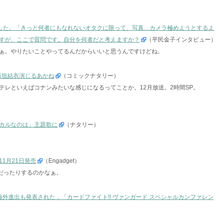
拾いました。「きっと何者にもなれないオタクに限って、写真…カメラ極めようとするよ
すが、ここで質問です。自分を何者だと考えますか？
（平民金子インタビュー）
ぁ。やりたいことやってるんだからいいと思うんですけどね。
新垣結衣演じるあかね
（コミックナタリー）
テレといえばコナンみたいな感じになるってことか。12月放送。2時間SP。
リカルなのは」主題歌に
（ナタリー）
1月21日発売
（Engadget）
e待ちだったりするのかなぁ。
外進出も発表された，「カードファイト!! ヴァンガード スペシャルカンファレン