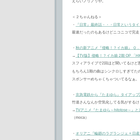
えらいノリノリや。
＜２ちゃんねる＞
・
『日常』最終話・・・日常というタイ
最速だったのもあるけどニコニコで完走
・
秋の新アニメ『侵略！？イカ娘』 Ｑ
→
【TV版】侵略！？イカ娘 2期 OP 「HI
スフィアライブで2回ほど聞いてるけど
もちろん1期の曲はシンクロしすぎてた
スポンサーめちゃくちゃついてるなぁ。
・
京急電鉄から『たまゆら』タイアップ
竹達さんなんか空気化してる気がするけ
→
TVアニメ『たまゆら～hitotose
（moca）
・
オリアニ『輪廻のラグランジェ × 日