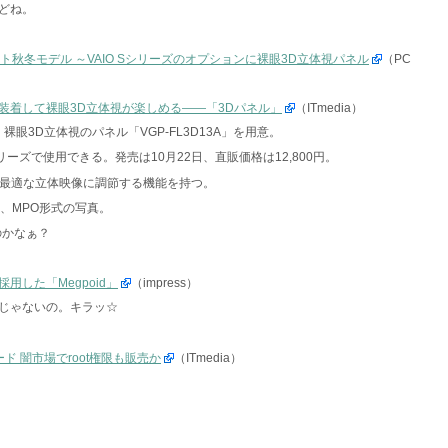
どね。
ト秋冬モデル ～VAIO Sシリーズのオプションに裸眼3D立体視パネル
（PC
トに装着して裸眼3D立体視が楽しめる――「3Dパネル」
（ITmedia）
に、裸眼3D立体視のパネル「VGP-FL3D13A」を用意。
Bシリーズで使用できる。発売は10月22日、直販価格は12,800円。
、最適な立体映像に調節する機能を持つ。
3D、MPO形式の写真。
のかなぁ？
採用した「Megpoid」
（impress）
じゃないの。キラッ☆
ード 闇市場でroot権限も販売か
（ITmedia）