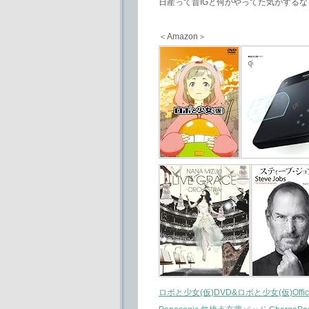
日産って昔IGと何かやってた気がするな
＜Amazon＞
ロボと少女(仮)DVD&ロボと少女(仮)Official