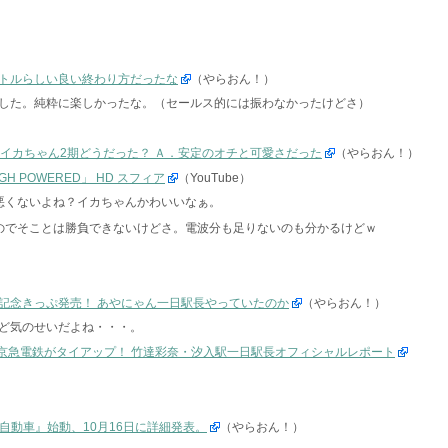
トルらしい良い終わり方だったな
（やらおん！）
した。純粋に楽しかったな。（セールス的には振わなかったけどさ）
．イカちゃん2期どうだった？ Ａ．安定のオチと可愛さだった
（やらおん！）
GH POWERED」 HD スフィア
（YouTube）
悪くないよね？イカちゃんかわいいなぁ。
のでそことは勝負できないけどさ。電波分も足りないのも分かるけどｗ
記念きっぷ発売！ あやにゃん一日駅長やっていたのか
（やらおん！）
ど気のせいだよね・・・。
～』と京急電鉄がタイアップ！ 竹達彩奈・汐入駅一日駅長オフィシャルレポート
産自動車』始動、10月16日に詳細発表。
（やらおん！）