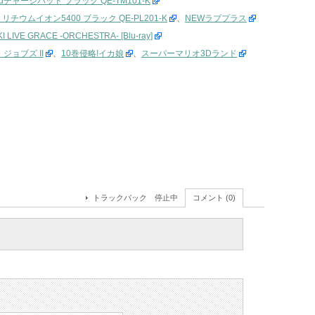
Padチャージパッド ブラック QE-TM101-K
 リチウムイオン5400 ブラック QE-PL201-K
、
NEWラブプラス
I LIVE GRACE -ORCHESTRA- [Blu-ray]
ジョブズ II
、
10巻侵略!イカ娘
、
スーパーマリオ3Dランド
トラックバック 停止中
コメント (0)