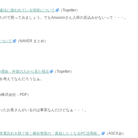
違法に扱われている現状について
（Togetter）
たので買ってみましょう。でもAmazonさん入荷の見込みがないって・・・。
について
（NAVER まとめ）
ない理由：外資の人から見た視点
（Togetter）
を考えてなんだろうなぁ。
ab株式会社：PDF）
ったお客さんがいるのは事実なんだけどなぁ・・・。
で充電忘れを防ぐ技｜柳谷智宣の「真似したくなるPC活用術」
（ASCII.jp）