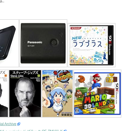
ぁ。
 Archive