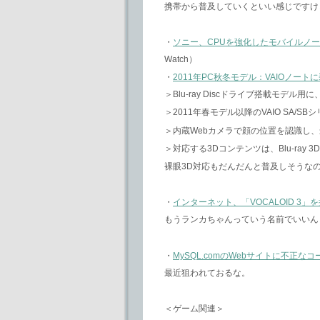
携帯から普及していくといい感じですけ
・
ソニー、CPUを強化したモバイルノー
Watch）
・
2011年PC秋冬モデル：VAIOノー
＞Blu-ray Discドライブ搭載モデル用
＞2011年春モデル以降のVAIO SA/S
＞内蔵Webカメラで顔の位置を認識し
＞対応する3Dコンテンツは、Blu-ray 
裸眼3D対応もだんだんと普及しそうな
・
インターネット、「VOCALOID 3」を
もうランカちゃんっていう名前でいいん
・
MySQL.comのWebサイトに不正なコ
最近狙われておるな。
＜ゲーム関連＞