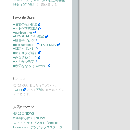
マーベラス（7844）第22回定時株主
総会（2019年）
に
青い鳥
より
Favorite Sites
■名前のない部屋
■ネトゲ研究日誌
■ugNews.net
■MOON PHASE 雑記
■堕電子ブログ
■box sentence
/
■Box Diary
■日記っぽい？
■ぬるオタが斬る
■みなぎね５．１
■とんかつ教室
■窓辺ななみ（Twitter）
Contact
なにかありましたらコメント、
Twitter
または
下部
のメールアドレ
スにどうぞ。
人気のページ
4月21日NEWS
2016年5月29日 NEWS
スフィア ライブ 2011 「Athletic
Harmonies -デンジャラスステージ- -