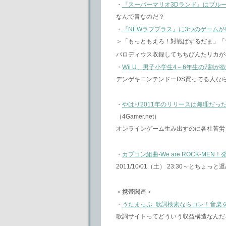
・
『スーパーマリオ3Dランド』はブル
なんで青なのだ？
・
『NEWラブプラス』に3つのゲーム
＞「もっともえろ！対戦ぱずるだま」「
パロディウス収録してちちびんたリカが
・
Wii U、男子小学生4～6年生の7割が
デンゲキニンテンドーDS買ってる人な
・
やはり2011年のリリースは無理だったか。Bli
（4Gamer.net）
オンラインゲーム生み出すのに各社苦労
・
カプコン組曲-We are ROCK-MEN
2011/10/01（土） 23:30～とちょ
＜携帯関連＞
・
うたまっぷ: 歌詞検索ならコレ！音
歌詞サイトってどういう収益構造なんだ