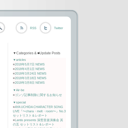
RSS
Twitter
▼Categories & ■Update Posts
▼articles
■
2018年5月7日 NEWS
■
2018年4月1日 NEWS
■
2018年3月24日 NEWS
■
2018年3月18日 NEWS
■
2018年3月8日 NEWS
▼Air-be
■
ゴンゾ記事削除に関するお知らせ
▼special
■
AYA UCHIDA CHARACTER SONG
LIVE『〜chara・melt・room〜』No.3
セットリスト＆レポート
■
Lantis presents 深窓音楽演奏会 其
の五 セットリスト＆レポート