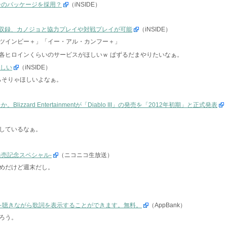
ーのパッケージを採用？
（iNSIDE）
が収録、カノジョと協力プレイや対戦プレイが可能
（iNSIDE）
ツインビー＋」「イー・アル・カンフー＋」
各ヒロインくらいのサービスがほしいｗ ぱずるだまやりたいなぁ。
欲しい
（iNSIDE）
らそりゃほしいよなぁ。
zzard Entertainmentが「Diablo III」の発売を「2012年初期」と正式発表
しているなぁ。
！発売記念スペシャル-
（ニコニコ生放送）
っと遅めだけど週末だし。
楽を聴きながら歌詞を表示することができます。無料。
（AppBank）
ろう。