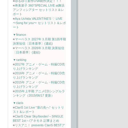
■
ゆるゆり新作OVA制作決定！！！
■
寿美菜子 360°SPECIAL LIVE at舞浜
アンフィシアター セットリスト＆レ
ポート
■
Aya Uchida VALENTINE'S ♡ LIVE
〜Song for you〜 セットリスト＆レポ
ート
▼finance
■
マーベラス 2027年３月期 第1四半期
決算短信〔日本基準〕(連結)
■
マーベラス 2026年３月期 決算短信
〔日本基準〕(連結)
▼ranking
■
2017年 アニメ・ゲーム・特撮CD売
り上げランキング
■
2016年 アニメ・ゲーム・特撮CD売
り上げランキング
■
2015年 アニメ・ゲーム・特撮CD売
り上げランキング
■
2015年上半期 アニメCDシングルラ
ンキング（2015/06/17 更新）
▼claris
■
ClariS 1st Live “扉の先へ“ セットリ
スト＆レポート
■
ClariS Clear Sky/border/～SINGLE
BEST 1st～/アネモネ 記事まとめ
■
リスアニ！ presents ClariS BESTア