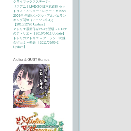
クライマックスステージ-」
リスアニ！LIVE-3＠日本武道館 セッ
トリスト＆ショートレポート #LisAni
2009年 年間シングル・アルバムラン
キング関連（アニソン中心）
【2010/12/20 Update】
アトリエ最新作がPS3で登場～ロロナ
のアトリエ～【2010/04/11 Update】
トトリのアトリエ ～アーランドの錬
金術士２～発表 【2011/03/06-2
Update】
Atelier & GUST Games