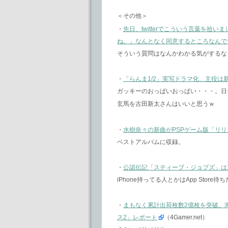
＜その他＞
・
先日、twitterでこういう言葉を
ね。」なんとなく同意するところなんで
そういう質問はなんかわかる気がするな
・
「らんま1/2」実写ドラマ化、主役は
ガッキーのおっぱいおっぱい・・・。日
玄馬を古田新太さんはいいと思うｗ
・
水樹奈々の新曲がPSPゲーム版「リ
ベストアルバムに収録。
・
公認伝記「スティーブ・ジョブズ」は1
iPhone持ってる人とかはApp Stor
・
まもなく累計出荷枚数2億枚を突破。海
ス2」レポート
（4Gamer.net）