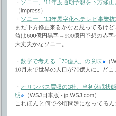
・
ソニー、'11年度通期予想を下方修正
（impress）
・
ソニー、'13年黒字化へテレビ事業
まだ下方修正来るかなと思ってるけど
益は600億円黒字→900億円予想の赤字
大丈夫かなソニー。
・
数字で考える「70億人」の意味
（W
10月末で世界の人口が70億人に。ど
・
オリンパス買収の3社、当初休眠状
明
（WSJ日本版 - jp.WSJ.com）
これほんと何で今頃問題になってるん