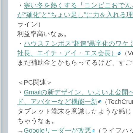
・
寒い冬を熱くする「コンビニおでん
が“麺化”と“ちょい足し”に力を入れる
ライン）
利益率高いなぁ。
・
ハウステンボス“超速”黒字化のワケ
社長、エイチ・アイ・エス会長）
（V
まだ補助金とかもらってるけど、すご
＜PC関連＞
・
Gmailの新デザイン、いよいよ公
ド、アバターなど機能一新
（TechCru
タブレット端末を意識したような感じ
ちゃうなぁ。
→
Googleリーダーが改悪
（ライフハ