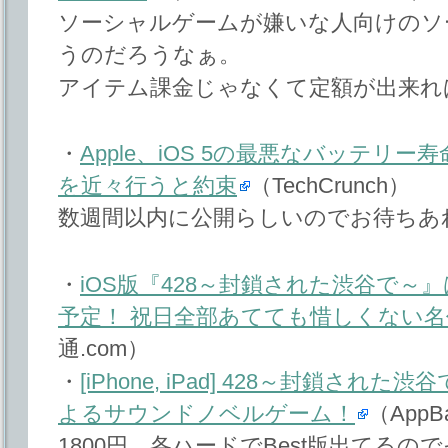
ソーシャルゲームが嫌いな人向けのソ
うのだろうなぁ。
アイテム課金じゃなくて定額が出来れ
・
Apple、iOS 5の最悪なバッテリ
を近々行うと約束
（TechCrunch）
数週間以内に公開らしいのでお待ちあ
・
iOS版『428～封鎖された渋谷で～』は
予定！ 祝日全部あてても惜しくない
通.com）
・
[iPhone, iPad] 428～封鎖され
よるサウンドノベルゲーム！
（AppB
1800円。各ハードでBest版出てる