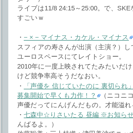
ライブは11/8 24:15～25:00。で、S
すごいｗ
・
− × − マイナス・カケル・マイナス
スフィアの寿さんが出演（主演？）している
ユーロスペースにてレイトショー。
2010年に一度上映されてたみたいだ
けど競争率高そうだなおい。
・
「声優を 信じていたのに 裏切られ
募集開始で早くも力作！？
（ニコニ
声優だってにんげんだもの。才能溢れ
・
七森中☆りさいたる 昼編 ※お知ら
んばるよ。）