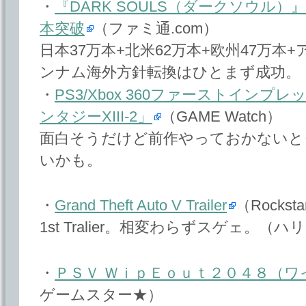
・
『DARK SOULS（ダークソウル）
本突破
（ファミ通.com）
日本37万本+北米62万本+欧州47万本+
ンナム海外方針転換はひとまず成功。
・
PS3/Xbox 360ファーストイン
ンタジーXIII-2」
（GAME Watch）
面白そうだけど前作やっておかないと
いかも。
・
Grand Theft Auto V Trailer
（Rocksta
1st Tralier。相変わらずスゲェ。
・
ＰＳＶ ＷｉｐＥｏｕｔ２０４８（ワ
ゲームスター★）