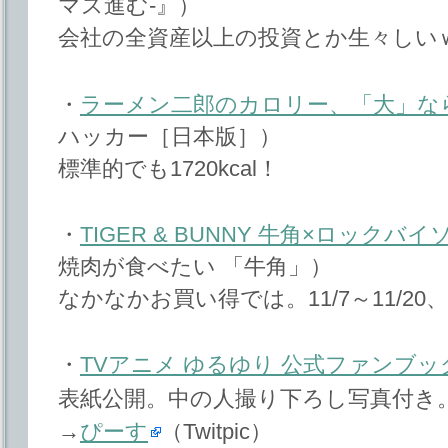
マス進む-』）
会社の全資産以上の投資とか生々しい
・
ラーメン二郎のカロリー、「大」なら推定
ハッカー［日本版］）
標準的でも1720kcal！
・
TIGER & BUNNY 牛角×ロック
焼肉が食べたい 「牛角」）
なかなかお買い得では。11/7～11/20
・
TVアニメ ゆるゆり 公式ファンブッ
表紙公開。中の人撮り下ろし写真付き
→
ぴーす
（Twitpic）