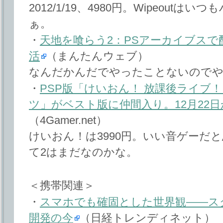
2012/1/19、4980円。Wipeout
ぁ。
・
天地を喰らう2：PSアーカイブスで
活
（まんたんウェブ）
なんだかんだでやったことないので
・
PSP版「けいおん！ 放課後ライブ
ツ」がベスト版に仲間入り。12月22
（4Gamer.net）
けいおん！は3990円。いい音ゲーだ
て2はまだなのかな。
＜携帯関連＞
・
スマホでも確固とした世界観――ス
開発の今
（日経トレンディネット）