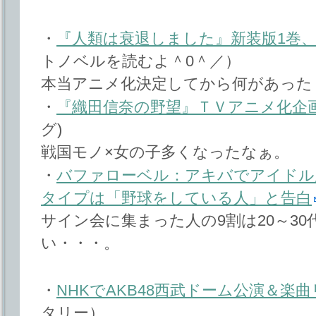
・
『人類は衰退しました』新装版1巻、
トノベルを読むよ＾0＾／）
本当アニメ化決定してから何があった
・
『織田信奈の野望』ＴＶアニメ化企
グ)
戦国モノ×女の子多くなったなぁ。
・
バファローベル：アキバでアイドル
タイプは「野球をしている人」と告白
サイン会に集まった人の9割は20～3
い・・・。
・
NHKでAKB48西武ドーム公演＆楽
タリー）