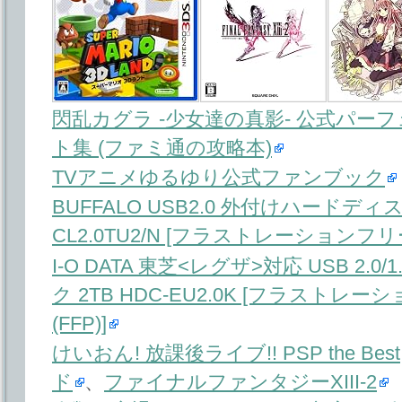
閃乱カグラ -少女達の真影- 公式パー
ト集 (ファミ通の攻略本)
TVアニメゆるゆり公式ファンブック
BUFFALO USB2.0 外付けハードディス
CL2.0TU2/N [フラストレーションフリ
I-O DATA 東芝<レグザ>対応 USB 2
ク 2TB HDC-EU2.0K [フラスト
(FFP)]
けいおん! 放課後ライブ!! PSP the Best
ド
、
ファイナルファンタジーXIII-2