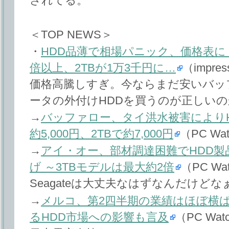
されてる。
＜TOP NEWS＞
・
HDD品薄で相場パニック、価格表に「
倍以上、2TBが1万3千円に…
（impre
価格高騰しすぎ。今ならまだ安いバッ
ータの外付けHDDを買うのが正しい
→
バッファロー、タイ洪水被害によりH
約5,000円、2TBで約7,000円
（PC Wa
→
アイ・オー、部材調達困難でHDD
げ ～3TBモデルは最大約2倍
（PC Wa
Seagateは大丈夫なはずなんだけどな
→
メルコ、第2四半期の業績はほぼ横ば
るHDD市場への影響も言及
（PC Wat