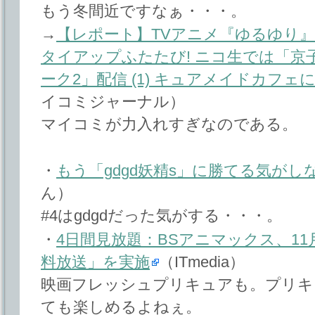
もう冬間近ですなぁ・・・。
→
【レポート】TVアニメ『ゆるゆり
タイアップふたたび! ニコ生では「
ーク2」配信 (1) キュアメイドカフェ
イコミジャーナル）
マイコミが力入れすぎなのである。
・
もう「gdgd妖精s」に勝てる気がし
ん）
#4はgdgdだった気がする・・・。
・
4日間見放題：BSアニマックス、11
料放送」を実施
（ITmedia）
映画フレッシュプリキュアも。プリキ
ても楽しめるよねぇ。