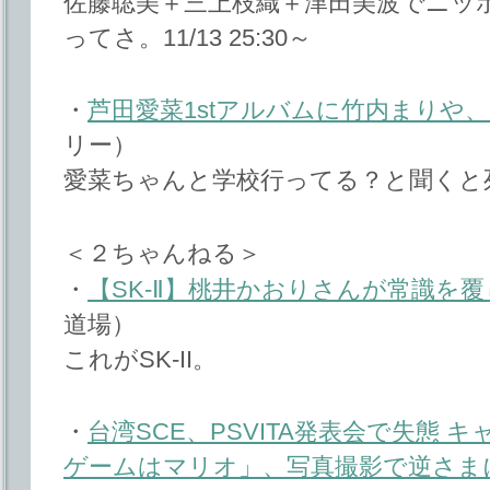
佐藤聡美＋三上枝織＋津田美波でニッ
ってさ。11/13 25:30～
・
芦田愛菜1stアルバムに竹内まりや
リー）
愛菜ちゃんと学校行ってる？と聞くと
＜２ちゃんねる＞
・
【SK-Ⅱ】桃井かおりさんが常識を
道場）
これがSK-II。
・
台湾SCE、PSVITA発表会で失態
ゲームはマリオ」、写真撮影で逆さま