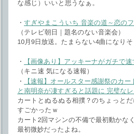
な感じ）いいと思うなぁ。
・
すぎやまこういち 音楽の道～恋の
（テレビ朝日｜題名のない音楽会）
10月9日放送。たまらない4曲になり
・
【画像あり】アッキーナがガチで速
（キニ速 気になる速報）
・
【速報】オールスター感謝祭のカー
と南明奈が凄すぎると話題に 完璧な
カートとぬるぬる相撲？のちょっとだ
すごかったｗ
カート2回マシンの不備で最初動かなくて
最初微妙だったよね。