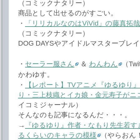
（コミックナタリー）
商品として出せるのがすごい。
・
「リリカルなのはViVid」の藤真拓哉
（コミックナタリー）
DOG DAYSやアイドルマスターブレ
・
セーラー服さん
＆
わんわん
（Tw
かわゆす。
・
【レポート】TVアニメ『ゆるゆり』×
り・三上枝織とイカ娘・金元寿子がニ
イコミジャーナル）
そんなのも記事になるんだ・・・。
→
『ゆるゆり』作者・なもり先生若す
るくらいのキャラの模様
（やらおん