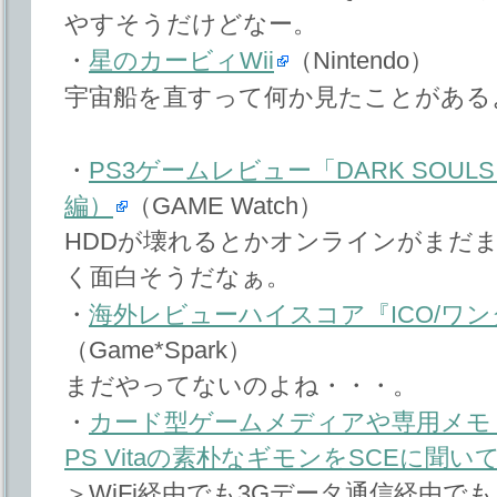
やすそうだけどなー。
・
星のカービィWii
（Nintendo）
宇宙船を直すって何か見たことがある
・
PS3ゲームレビュー「DARK SOU
編）
（GAME Watch）
HDDが壊れるとかオンラインがまだ
く面白そうだなぁ。
・
海外レビューハイスコア『ICO/ワ
（Game*Spark）
まだやってないのよね・・・。
・
カード型ゲームメディアや専用メモ
PS Vitaの素朴なギモンをSCEに聞い
＞WiFi経由でも3Gデータ通信経由でも、Pla