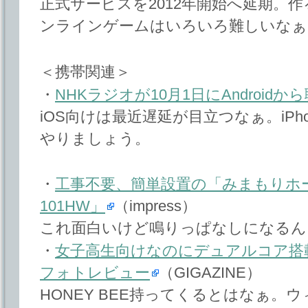
正式サービスを2012年開始へ延期。
ンラインゲームはいろいろ難しいなぁ
＜携帯関連＞
・
NHKラジオが10月1日にAndroid
iOS向けは最近遅延が目立つなぁ。iPh
やりましょう。
・
工事不要、簡単設置の「みまもりホ
101HW」
（impress）
これ面白いけど鳴りっぱなしになるん
・
女子高生向けなのにデュアルコア搭載の「
フォトレビュー
（GIGAZINE）
HONEY BEE持ってくるとはなぁ。