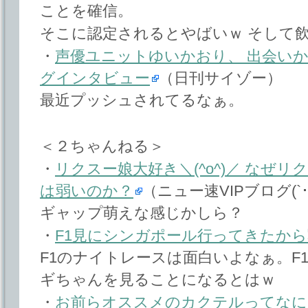
ことを確信。
そこに認定されるとやばいｗ そして
・
声優ユニットゆいかおり、 出会い
グインタビュー
（日刊サイゾー）
最近プッシュされてるなぁ。
＜２ちゃんねる＞
・
リクスー娘大好き＼(^o^)／ なぜ
は弱いのか？
（ニュー速VIPブログ(`･
ギャップ萌えな感じかしら？
・
F1見にシンガポール行ってきたから
F1のナイトレースは面白いよなぁ。F
ギちゃんを見ることになるとはｗ
・
お前らオススメのカクテルってなに