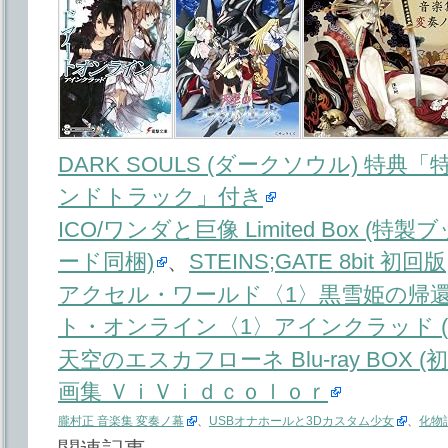
DARK SOULS (ダークソウル) 特
ンドトラック」付き
ICO/ワンダと巨像 Limited Box 
ード同梱)
、
STEINS;GATE 8bit 初回版
アクセル・ワールド〈1〉黒雪姫の帰還 
ト・オンライン〈1〉アインクラッド (
天空のエスカフローネ Blu-ray BOX 
画集 ＶｉＶｉｄｃｏｌｏｒ
朧村正 音楽集 変奏ノ幕
、
USBオナホールと3Dカスタム少女
、
化物語 