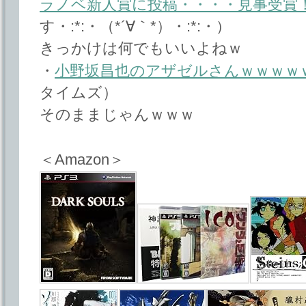
ラノベ新人賞に投稿・・・・見事受賞
す・:*:・（*´∀｀*）・:*:・）
きっかけは何でもいいよねｗ
・
小野坂昌也のアザゼルさんｗｗｗｗ
タイムズ）
そのままじゃんｗｗｗ
＜Amazon＞