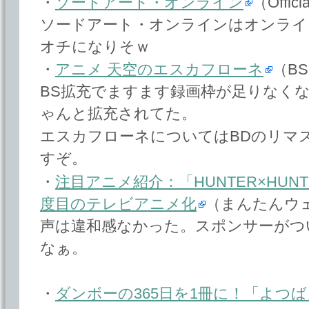
・
ソードアート・オンライン
（Offici
ソードアート・オンラインはオンライ
オチになりそｗ
・
アニメ 天空のエスカフローネ
（BS
BS拡充でますます録画枠が足りなく
ゃんと拡充されてた。
エスカフローネについてはBDのリマ
すぞ。
・
注目アニメ紹介：「HUNTER×HUN
度目のテレビアニメ化
（まんたんウ
声は違和感なかった。スポンサーがつ
なぁ。
・
ダンボーの365日を1冊に！「よつ