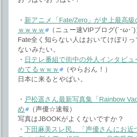
・
新アニメ「Fate/Zero」が史上最
ｗｗｗｗ
（ニュー速VIPブログ(`･ω･´
Fate全く知らない人はおいてけぼり
ないみたい。
・
日テレ番組で街中の外人インタビュ
めてるｗｗｗ
（やらおん！）
日本に来るとやばい。
・
戸松遥さん最新写真集「Rainbow Vac
め
（声優☆速報）
写真はJBOOKがよくないですか？
・
下田麻美スレ民、「声優さんにお近