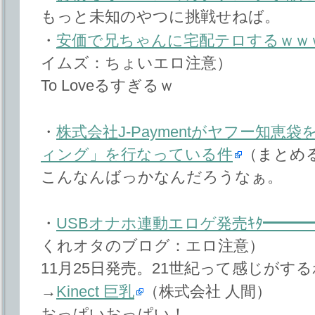
もっと未知のやつに挑戦せねば。
・
安価で兄ちゃんに宅配テロするｗｗ
イムズ：ちょいエロ注意）
To Loveるすぎるｗ
・
株式会社J-Paymentがヤフー知
ィング」を行なっている件
（まとめ
こんなんばっかなんだろうなぁ。
・
USBオナホ連動エロゲ発売ｷﾀ━━━━(ﾟ∀
くれオタのブログ：エロ注意）
11月25日発売。21世紀って感じがす
→
Kinect 巨乳
（株式会社 人間）
おっぱいおっぱい！