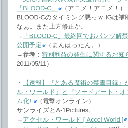
「BLOOD-C」
（アニメ！アニメ！）
BLOOD-Cのタイミング悪っｗ IG
なぁ。また上方修正か。
→
「BLOOD-C」最終回でおパンツ解
公開予定
（まんはったん。）
→参考：
特別利益の発生に関するお知
2011/05/11）
・
【速報】『とある魔術の禁書目録』が
ル・ワールド』と『ソードアート・オ
ム化!!
（電撃オンライン）
サンライズとA-1Pictures。
→
アクセル・ワールド [ Accel World ]