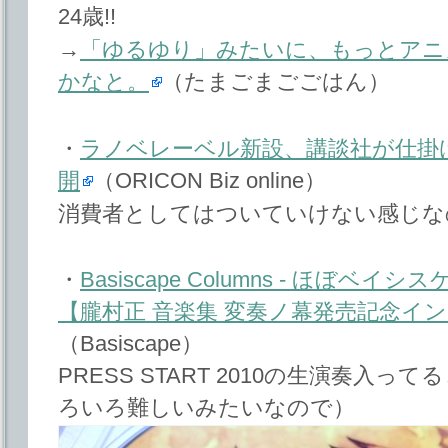
24歳!!
→
「ゆるゆり」みたいに、もっとアニ
かなと。
（たまごまごごはん）
・
ラノベレーベル新設、講談社が仕掛
開
（ORICON Biz online）
消費者としてはついていけない感じな
・
Basiscape Columns - ほぼベイ
【朧村正 音楽集 変奏ノ幕発売記念イ
（Basiscape）
PRESS START 2010の生演奏入
ろいろ難しいみたいなので）