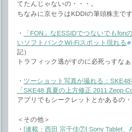
てたんじゃないの・・・。
ちなみに京セラはKDDIの筆頭株主で
・
「FON」なESSIDでつないでもf
いソフトバンクWi-Fiスポット現れる
記）
トラフィック逃がすのに必死っすなぁ
・
ツーショット写真が撮れる：SKE4
「SKE48 真夏の上方修正 2011 Zepp Col
アプリでもシークレットとかあるの・
＜その他＞
・
[連載：西田 宗千佳⑦] Sony Tablet