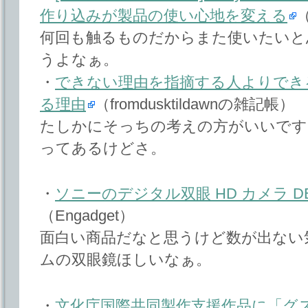
作り込みが製品の使い心地を変える
何回も触るものだからまた使いたいと
うよなぁ。
・
できない理由を指摘する人よりでき
る理由
（fromdusktildawnの雑記帳）
たしかにそっちの考えの方がいいです
ってあるけどさ。
・
ソニーのデジタル双眼 HD カメラ DE
（Engadget）
面白い商品だなと思うけど数が出ない
ムの双眼鏡ほしいなぁ。
・
文化庁国際共同製作支援作品に「グ