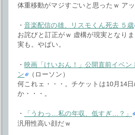
体重移動がマジすごいと思ったｗ ア
・
音楽配信の雄、リスモくん死去 ５歳
お詫びと訂正がｗ 虚構が現実となり
実も。やばい。
・
映画「けいおん！」公開直前イベン
ン
（ローソン）
何これェ・・・。チケットは10月14日/
か・・・。
・
「うわっ…私の年収、低すぎ…？」
汎用性高い顔だｗ