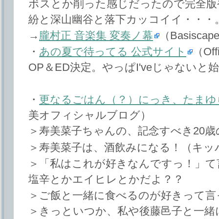
ボスとか削った感じだったので完全版
紛と深山幽谷と落下カッコイイ・・・
→
朧村正 音楽集 変奏ノ幕
（Basiscape
・
あの夏で待ってる 公式サイト
（Off
OP＆ED決定。やっぱI'veじゃない
・
更なるごはん（？）にっき、たまゆ
美オフィシャルブログ）
＞寿美菜子ちゃんの、記念すべき20歳
＞寿美菜子は、酒飲みになる！（キッ
＞「私はこれが好きなんですっ！」て
塩辛とかエイヒレとかだよ？？
＞ご飯と一緒に食べるのが好きって言
＞きっといつか、私や後藤邑子と一緒