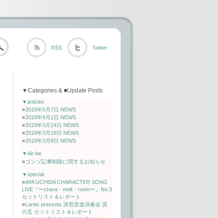
RSS
Twitter
▼Categories & ■Update Posts
▼articles
■
2018年5月7日 NEWS
■
2018年4月1日 NEWS
■
2018年3月24日 NEWS
■
2018年3月18日 NEWS
■
2018年3月8日 NEWS
▼Air-be
■
ゴンゾ記事削除に関するお知らせ
▼special
■
AYA UCHIDA CHARACTER SONG
LIVE『〜chara・melt・room〜』No.3
セットリスト＆レポート
■
Lantis presents 深窓音楽演奏会 其
の五 セットリスト＆レポート