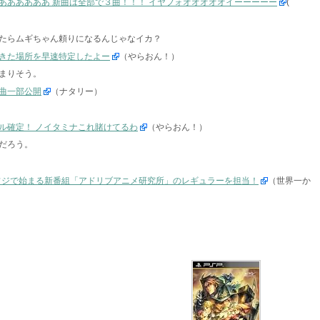
ああああああ 新曲は全部で３曲！！！ イヤフォオオオオオイーーーーー
(
たらムギちゃん頼りになるんじゃなイカ？
きた場所を早速特定したよー
（やらおん！）
まりそう。
曲一部公開
（ナタリー）
ル確定！ ノイタミナこれ賭けてるわ
（やらおん！）
だろう。
フジで始まる新番組「アドリブアニメ研究所」のレギュラーを担当！
（世界一か