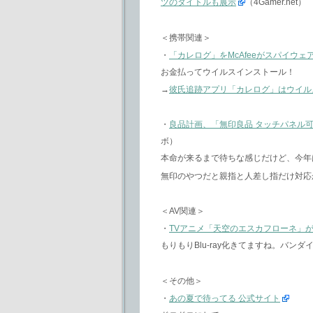
ツのタイトルも展示
（4Gamer.net）
＜携帯関連＞
・
「カレログ」をMcAfeeがスパイウ
お金払ってウイルスインストール！
→
彼氏追跡アプリ「カレログ」はウイル
・
良品計画、「無印良品 タッチパネル
ボ）
本命が来るまで待ちな感じだけど、今年
無印のやつだと親指と人差し指だけ対応
＜AV関連＞
・
TVアニメ「天空のエスカフローネ」がBlu
もりもりBlu-ray化きてますね。バン
＜その他＞
・
あの夏で待ってる 公式サイト