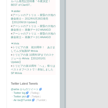
ルバム発売記念特番「今夜決定！
BEST of ClariST」
▼atelier
■
アーシャのアトリエ ～黄昏の大地の
錬金術士～ 2012年6月28日発売
【2012/06/16 Update】
■
アーシャのアトリエ ～黄昏の大地の
錬金術士～ 画像データ2 #AAAGD
■
アーシャのアトリエ ～黄昏の大地の
錬金術士～ 画像データ1 #AAAGD
▼trivia
■
トリビアの泉 祝10周年！ あけま
してムダ知識SP #trivia
■
トリビアの泉 10周年SPまでのスケ
ジュール #trivia 【2012/01/01
Update】
■
トリビアの泉10周年「へぇ」祭りは
ベストオブベストで！承知しました
SP #trivia
Twitter Latest Tweets
@airbe からのツイート
・
Twitter log
（Twilog）
・
Twitter pict
（Twitpic）
・
Air-be@Tumblr
（Tumblr）