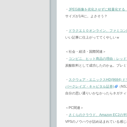
・
JPEG画像を劣化させずに軽量化する『J
サイズが1/4に。よさそう？
・
ドラクエ１０オンライン、ファミコン
いい記事に仕上がっててくやしいｗ
＜社会・経済・国際関連＞
・
コンビニ、ヒット商品の理由：レッド
炭酸飲料として成功したのかぁ。プレミ
・
スクウェア・エニックスHD(9684
バークレイズ・キャピタル証券)
（NS
自分の思い通りいかなかったらネガティ
＜PC関連＞
・
さくらのクラウド、Amazon EC2の
VPSのノウハウが詰め込まれている感じ