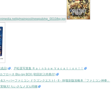
完成品)
、
戸松遥写真集 Ｒａｉｎｂｏｗ Ｖａｃａｔｉｏｎ！！
フローネ Blu-ray BOX (初回封入特典付)
&スーパーファミコン ドラゴンクエストI・II・III(復刻版攻略本「ファミコン神拳」
典 実物大! ちいさなメダル同梱