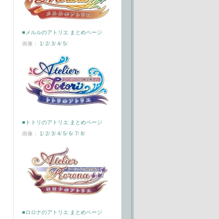
■メルルのアトリエ まとめページ
画像：
1
/
2
/
3
/
4
/
5
/
■トトリのアトリエ まとめページ
画像：
1
/
2
/
3
/
4
/
5
/
6
/
7
/
8
/
■ロロナのアトリエ まとめページ