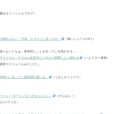
愛生オフィシャルブログ）
も根性もない」 竹原「エラそうに言うなや」
（痛いニュース(ﾉ∀`) ）
張らないとなぁ。将来同じことを言っている気がする・・・。
ラファエル・ナダルが会見中にいきなり痙攣しぶっ倒れる
（ハムスター速報）
過密スケジュールみたいだし。
AKBにいることに違和感を感じる。
（うましかニュース）
。
ペーン！ ローソンまじオタコンビニ！
（やらおん！）
るんだろうか。