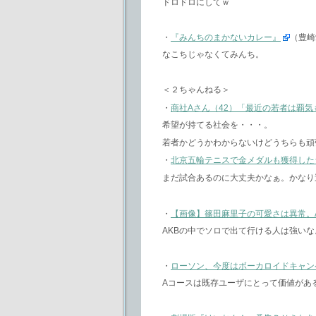
ドロドロにしてｗ
・
『みんちのまかないカレー』
（豊崎
なこちじゃなくてみんち。
＜２ちゃんねる＞
・
商社Aさん（42）「最近の若者は覇気
希望が持てる社会を・・・。
若者かどうかわからないけどうちらも頑
・
北京五輪テニスで金メダルも獲得した
まだ試合あるのに大丈夫かなぁ。かなり
・
【画像】篠田麻里子の可愛さは異常。
AKBの中でソロで出て行ける人は強いな
・
ローソン、今度はボーカロイドキャン
Aコースは既存ユーザにとって価値があ