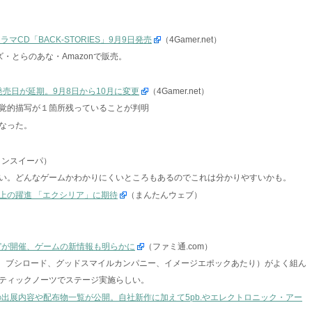
ドラマCD「BACK-STORIES」9月9日発売
（4Gamer.net）
・とらのあな・Amazonで販売。
」の発売日が延期。9月8日から10月に変更
（4Gamer.net）
覚的描写が１箇所残っていることが判明
なった。
インスイーパ）
い。どんなゲームかわかりにくいところもあるのでこれは分かりやすいかも。
上の躍進 「エクシリア」に期待
（まんたんウェブ）
P”が開催、ゲームの新情報も明らかに
（ファミ通.com）
S.、ブシロード、グッドスマイルカンパニー、イメージエポックあたり）がよく組ん
スティックノーツでステージ実施らしい。
の出展内容や配布物一覧が公開。自社新作に加えて5pb.やエレクトロニック・アー