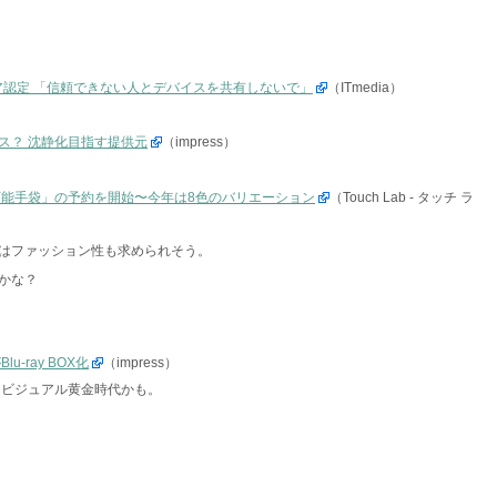
ェア認定 「信頼できない人とデバイスを共有しないで」
（ITmedia）
ス？ 沈静化目指す提供元
（impress）
可能手袋」の予約を開始〜今年は8色のバリエーション
（Touch Lab - タッチ ラ
はファッション性も求められそう。
かな？
-ray BOX化
（impress）
ダイビジュアル黄金時代かも。