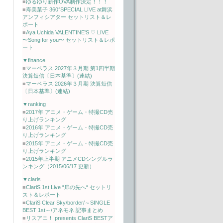
■
ゆるゆり新作OVA制作決定！！！
■
寿美菜子 360°SPECIAL LIVE at舞浜
アンフィシアター セットリスト＆レ
ポート
■
Aya Uchida VALENTINE'S ♡ LIVE
〜Song for you〜 セットリスト＆レポ
ート
▼finance
■
マーベラス 2027年３月期 第1四半期
決算短信〔日本基準〕(連結)
■
マーベラス 2026年３月期 決算短信
〔日本基準〕(連結)
▼ranking
■
2017年 アニメ・ゲーム・特撮CD売
り上げランキング
■
2016年 アニメ・ゲーム・特撮CD売
り上げランキング
■
2015年 アニメ・ゲーム・特撮CD売
り上げランキング
■
2015年上半期 アニメCDシングルラ
ンキング（2015/06/17 更新）
▼claris
■
ClariS 1st Live “扉の先へ“ セットリ
スト＆レポート
■
ClariS Clear Sky/border/～SINGLE
BEST 1st～/アネモネ 記事まとめ
■
リスアニ！ presents ClariS BESTア