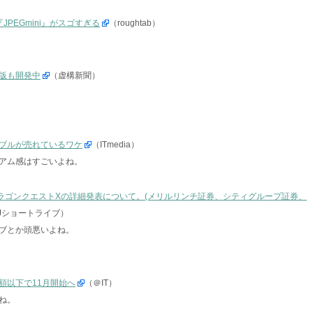
PEGmini』がスゴすぎる
（roughtab）
版も開発中
（虚構新聞）
ブルが売れているワケ
（ITmedia）
アム感はすごいよね。
) ドラゴンクエストXの詳細発表について。(メリルリンチ証券、シティグループ証券、
Jショートライブ）
ブとか頭悪いよね。
半額以下で11月開始へ
（＠IT）
ね。