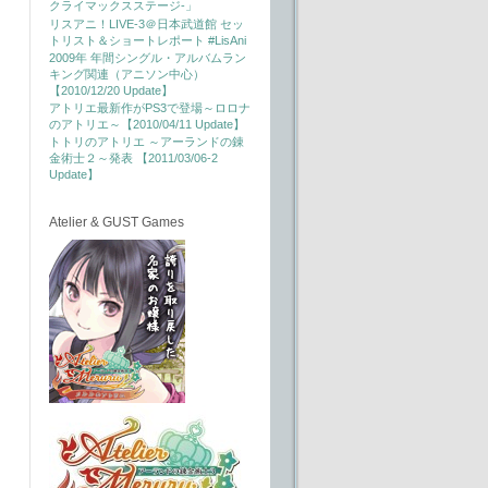
クライマックスステージ-」
リスアニ！LIVE-3＠日本武道館 セッ
トリスト＆ショートレポート #LisAni
2009年 年間シングル・アルバムラン
キング関連（アニソン中心）
【2010/12/20 Update】
アトリエ最新作がPS3で登場～ロロナ
のアトリエ～【2010/04/11 Update】
トトリのアトリエ ～アーランドの錬
金術士２～発表 【2011/03/06-2
Update】
Atelier & GUST Games