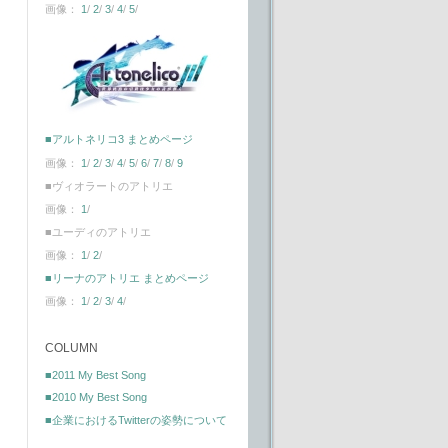
画像：
1
/
2
/
3
/
4
/
5
/
■アルトネリコ3 まとめページ
画像：
1
/
2
/
3
/
4
/
5
/
6
/
7
/
8
/
9
■ヴィオラートのアトリエ
画像：
1
/
■ユーディのアトリエ
画像：
1
/
2
/
■リーナのアトリエ まとめページ
画像：
1
/
2
/
3
/
4
/
COLUMN
■2011 My Best Song
■2010 My Best Song
■企業におけるTwitterの姿勢について