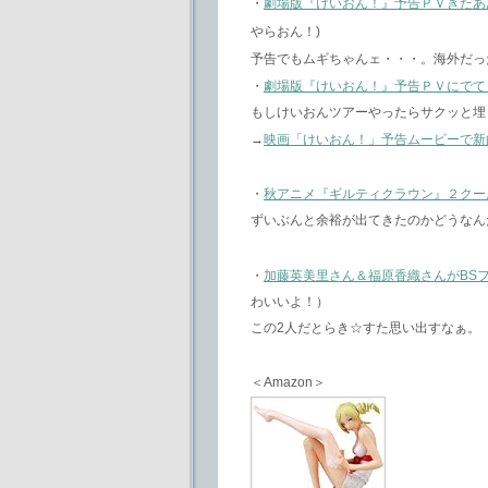
・
劇場版『けいおん！』予告ＰＶきたあ
やらおん！)
予告でもムギちゃんェ・・・。海外だっ
・
劇場版『けいおん！』予告ＰＶにでて
もしけいおんツアーやったらサクッと埋
→
映画「けいおん！」予告ムービーで新
・
秋アニメ『ギルティクラウン』２クー
ずいぶんと余裕が出てきたのかどうなん
・
加藤英美里さん＆福原香織さんがBS
わいいよ！）
この2人だとらき☆すた思い出すなぁ。
＜Amazon＞