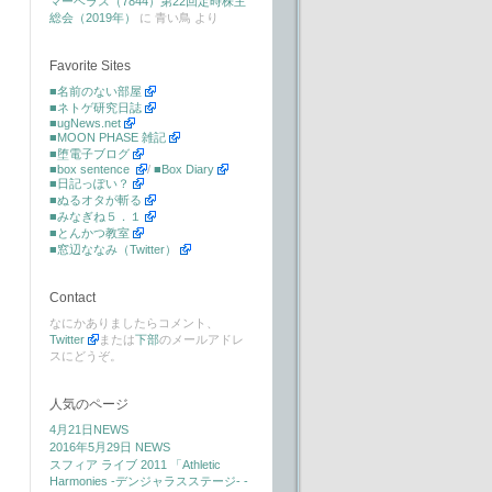
マーベラス（7844）第22回定時株主
総会（2019年）
に
青い鳥
より
Favorite Sites
■名前のない部屋
■ネトゲ研究日誌
■ugNews.net
■MOON PHASE 雑記
■堕電子ブログ
■box sentence
/
■Box Diary
■日記っぽい？
■ぬるオタが斬る
■みなぎね５．１
■とんかつ教室
■窓辺ななみ（Twitter）
Contact
なにかありましたらコメント、
Twitter
または
下部
のメールアドレ
スにどうぞ。
人気のページ
4月21日NEWS
2016年5月29日 NEWS
スフィア ライブ 2011 「Athletic
Harmonies -デンジャラスステージ- -