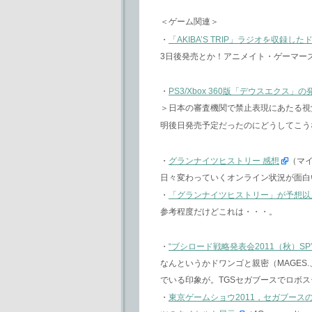
＜ゲーム関連＞
・
「AKIBA’S TRIP」ラジオを収録した
3日後発売とか！アニメイト・ゲーマーズ
・
PS3/Xbox 360版「デウスエクス
＞日本の審査機関で禁止表現にあたる視
明後日発売予定だったのにどうしてこう
・
グランナイツヒストリー 感想
（マ
日々変わっていくオンライン状況が面白
・
「グランナイツヒストリー」が予想以
参考程度だけどこれは・・・。
・
“ブシロード戦略発表会2011（秋）S
なんというかドワンゴと親密（MAGE
でいる印象が。TGSセガブースでロボ
・
東京ゲームショウ2011，セガブース