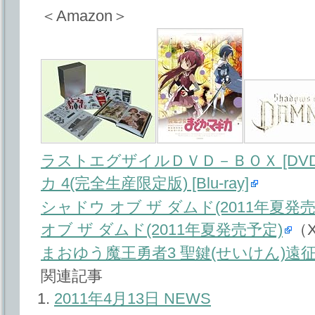
＜Amazon＞
ラストエグザイルＤＶＤ－ＢＯＸ [DVD
カ 4(完全生産限定版) [Blu-ray]
シャドウ オブ ザ ダムド(2011年夏発売
オブ ザ ダムド(2011年夏発売予定)
（X
まおゆう魔王勇者3 聖鍵(せいけん)遠
関連記事
2011年4月13日 NEWS