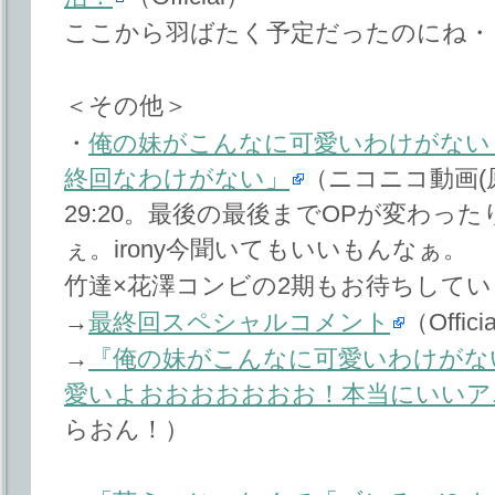
ここから羽ばたく予定だったのにね・
＜その他＞
・
俺の妹がこんなに可愛いわけがない 
終回なわけがない」
（ニコニコ動画(
29:20。最後の最後までOPが変わっ
ぇ。irony今聞いてもいいもんなぁ。
竹達×花澤コンビの2期もお待ちしてい
→
最終回スペシャルコメント
（Offici
→
『俺の妹がこんなに可愛いわけがな
愛いよおおおおおおお！本当にいいア
らおん！）