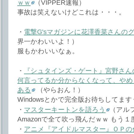
ｗｗ
（VIPPER速報）
事故は笑えないけどこれは・・・。
・
電撃G'sマガジンに花澤香菜さんの
界一かわいいよ！）
服もかわいいなぁ。
・
『シュタインズ・ゲート』宮野さん
何言ってるか分からなくなって、やめ
ある
（やらおん！）
Windowsとかで完全版お待ちしてま
・
マスターキートンを語ろう
（アル
Amazonで全て吹っ飛んだｗｗ もう
・
アニメ『アイドルマスター』ＯＰの