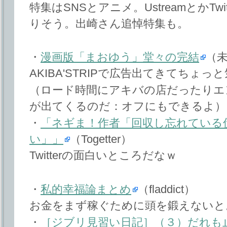
特集はSNSとアニメ。UstreamとかTw
りそう。出崎さん追悼特集も。
・
漫画版「まおゆう」堂々の完結
（
AKIBA'STRIPで広告出てきてちょ
（ロード時間にアキバの店だったりエ
が出てくるのだ：オフにもできるよ）
・
「ネギま！作者「回収し忘れている
い」」
（Togetter）
Twitterの面白いところだなｗ
・
私的幸福論まとめ
（fladdict）
お金をまず稼ぐために頭を鍛えないと
・
［ジブリ見習い日記］（３）だれも