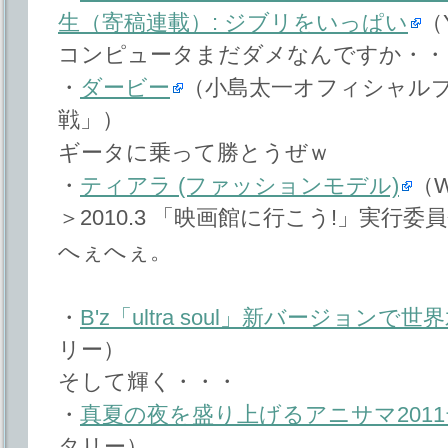
生（寄稿連載）: ジブリをいっぱい
（
コンピュータまだダメなんですか・・
・
ダービー
（小島太一オフィシャル
戦」）
ギータに乗って勝とうぜｗ
・
ティアラ (ファッションモデル)
（W
＞2010.3 「映画館に行こう!」実行委員
へぇへぇ。
・
B'z「ultra soul」新バージョン
リー）
そして輝く・・・
・
真夏の夜を盛り上げるアニサマ2011テ
タリー）