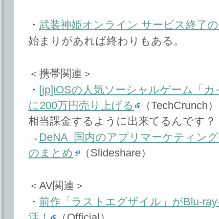
・
武装神姫オンライン サービス終了
始まりがあれば終わりもある。
＜携帯関連＞
・
[jp]iOSの人気ソーシャルゲーム
に200万円売り上げる
（TechCrunch）
相当課金するように出来てるんです？
→
DeNA_国内のアプリマーケティン
のまとめ
（Slideshare）
＜AV関連＞
・
前作「ラストエグザイル」がBlu-ray-
活！
（Official）