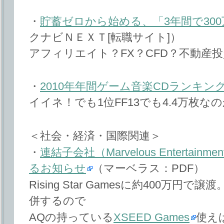
・
貯蓄ゼロから始める、「3年間で30
クナビＮＥＸＴ[転職サイト]）
アフィリエイト？FX？CFD？不動産
・
2010年年間ゲーム音楽CDランキン
イイネ！でも1位FF13でも4.4万枚な
＜社会・経済・国際関連＞
・
連結子会社（Marvelous Entertainm
るお知らせ
（マーベラス：PDF）
Rising Star Gamesに約400万
併するので
AQの持っている
XSEED Games
使え