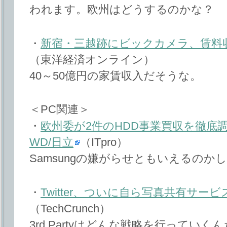
われます。欧州はどうするのかな？
・
新宿・三越跡にビックカメラ、賃料収
（東洋経済オンライン）
40～50億円の家賃収入だそうな。
＜PC関連＞
・
欧州委が2件のHDD事業買収を徹底調査へ、
WD/日立
（ITpro）
Samsungの嫌がらせともいえるのか
・
Twitter、ついに自ら写真共有サー
（TechCrunch）
3rd Partyはどんな戦略を行ってい