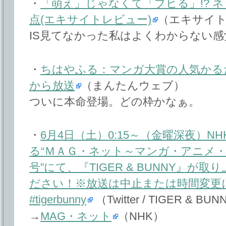
・
「萌え」じゃなくて「ブヒる」!? 
点(エキサイトレビュー)
（エキサイ
IS見てなかった私はよくわからない
・
ちはやふる：マンガ大賞の人気かるた
から放送
（まんたんウェブ）
ついに本命登場。どの枠かなぁ。
・
6月4日（土）0:15～（金曜深夜）
る“ＭＡＧ・ネット～マンガ・アニメ・
号”にて、『TIGER & BUNNY』
ださい！※放送は中止または時間変更
#tigerbunny
（Twitter / TIGER & BU
→
MAG・ネット
（NHK）