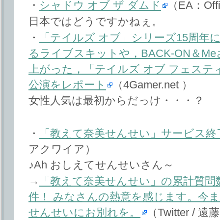
・
シャドウ オブ ザ ダムド
（EA：Off
日本ではどうですかねぇ。
・
「テイルズ オブ」シリーズ15周年
るライブスキットや，BACK-ON＆M
上がった，「テイルズ オブ フェスティバ
公演をレポート
（4Gamer.net ）
女性人気は最初からだっけ・・・？
・
「教えて奈美せんせい」サービス終
アクワイア）
♪Ah おしえてせんせいさん～
→
「教えて奈美せんせい」の累計質問
件！ みなさんの熱意を感じます。今
せんせいにお別れを。
（Twitter / 