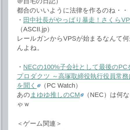
＠自宅の日記）
都合のいいように法律を作るのね・・
・
田中社長がやっぱり暴走！さくらV
（ASCII.jp）
レールガンからVPSが始まるなんて
んよね。
・
NECの100%子会社として最後のP
プロダクツ ～高塚取締役執行役員常務に
を聞く
（PC Watch）
あの
まゆゆ推しのCM
（NEC）は何
ゃｗ
＜ゲーム関連＞