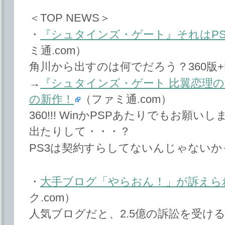
＜TOP NEWS＞
・
『シュタインズ・ゲート』それはP
ミ通.com）
角川から出すのは何でだろう？360版+
→
『シュタインズ・ゲート 比翼恋理のだー
の新作！
（ファミ通.com）
360!!! WinかPSPあたりでもお願
出たりして・・・？
PS3は契約すらしてないんじゃない
・
大手ブログ「やらおん！」が訴えら
ク.com）
人気ブログだと、2.5億の訴訟を受け