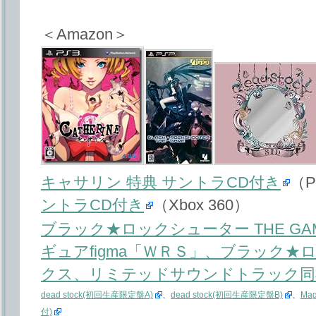
＜Amazon＞
キャサリン 特典 サントラCD付き
（P
ントラCD付き
（Xbox 360）
ブラック★ロックシューター THE GA
ギュアfigma「ＷＲＳ」、ブラック
クス、リミテッドサウンドトラック同梱
dead stock(初回生産限定盤A)
、
dead stock(初回生産限定盤B)
、
Ma
付)