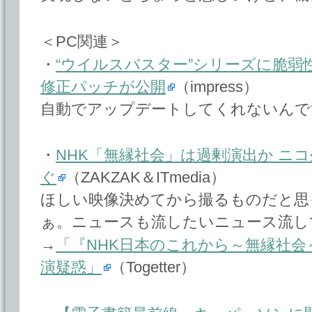
＜PC関連＞
・
“ウイルスバスター”シリーズに脆弱
修正パッチが公開
（impress）
自動でアップデートしてくれないんで
・
NHK「無縁社会」は過剰演出か ニ
ぐ
（ZAKZAK＆ITmedia）
ほしい映像決めてから撮るものだと思
ぁ。ニュースも流したいニュース流し
→
「『NHK日本のこれから～無縁社会～』
演疑惑」
（Togetter）