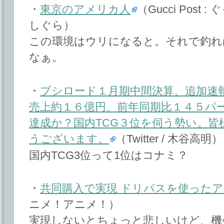
・
東京のアメリカ人
（Gucci Post
しぐら）
この環境はウリになると。それで釣れ
なぁ。
・
ブシロード１月期中間決算、追加速
売上約１６億円、前年同期比１４５パ
達成か？国内TCG３位を伺う勢い。
うございます。
（Twitter / 木谷高明）
国内TCG3位って1位はコナミ？
・
共同購入で実現 ドリパスを使った
ニメ！アニメ！）
実現しないとちょっと悲しいけど、機