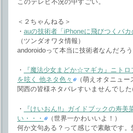
このテレビ不況の中すごい。
＜２ちゃんねる＞
・
auの技術者「iPhoneに飛びつく
（ツンダオワタ情報）
andoroidoって本当に技術者なんだろ
・
『魔法少女まどか☆マギカ』ニトロ
を呟く 他ネタ色々
（萌えオタニュー
関西の皆様ネタバレすいませんでした(´
・
『けいおん!!』ガイドブックの寿美
い・・・
（世界一かわいいよ！）
何か文句ある？って感じで素敵です。