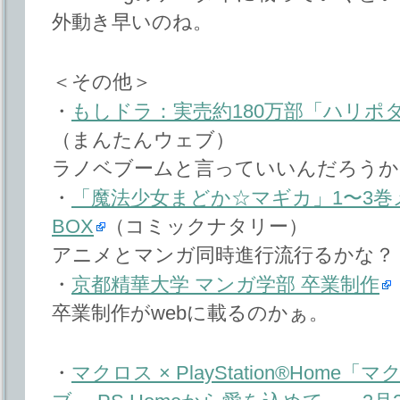
外動き早いのね。
＜その他＞
・
もしドラ：実売約180万部「ハリポ
（まんたんウェブ）
ラノベブームと言っていいんだろうか
・
「魔法少女まどか☆マギカ」1〜3巻
BOX
（コミックナタリー）
アニメとマンガ同時進行流行るかな？
・
京都精華大学 マンガ学部 卒業制作
卒業制作がwebに載るのかぁ。
・
マクロス × PlayStation®Hom