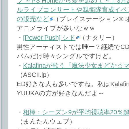
ブ ～PS Homeから愛を込めて～」3
ルライブコンサートや親衛隊育成イベ
の販売など
（プレイステーション® 
アニメライブが多いなｗｗ
・
[Power Push] シド
（ナタリー）
男性アーティストでは唯一？継続でC
バムだけ時々シングルですけど。
・
Kalafinaが歌う「魔法少女まどか
（ASCII.jp）
ED好きな人も多いですね。私はKalafinaよりF
YUUKAの方が好きなんだよ～
・
相棒：シーズン9が平均視聴率20％
（まんたんウェブ）