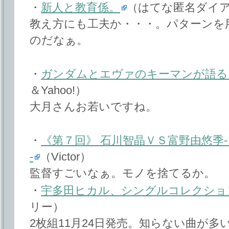
・
新人と教育係。
（はてな匿名ダイ
教え方にも工夫か・・・。パターンを
のだなぁ。
・
ガンダムとエヴァのキーマンが語る
＆Yahoo!）
大月さんお若いですね。
・
《第７回》 石川智晶ＶＳ富野由悠季- 石川智晶
-
（Victor）
監督すごいなぁ。モノを捨てるか。
・
宇多田ヒカル、シングルコレクショ
リー）
2枚組11月24日発売。知らない曲が多い