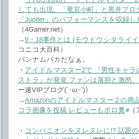
しても出現。「竜宮小町」と黒井プロ
「Jupiter」のパフォーマンスを収録
（4Gamer.net）
→
9・18事件とは (モウドウシタライ
コニコ大百科）
バンナムバカだなぁ。
・
アイドルマスター2で 『男性キャ
ストラ』が発覚 ファンは落胆と激怒
ー速VIPブログ(`･ω･´)）
→
Amazonのアイドルマスター２の商
コラ画像を投稿 レビューもボロ糞
（
・
コンパニオンをヌレヌレに!? 話題