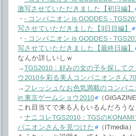
激写させていただきました【初日編】
・
- コンパニオン is GODDES - T
写させていただきました【3日目編】
・
- コンパニオン is GODDES - T
写させていただきました【最終日編】
なんか詳しいしｗ
→
TGS2010：好みの女の子を探して
ウ2010を彩る美人コンパニオンさん7
→
フレッシュなお色気満載のコンパニ
in 東京ゲームショウ2010
（GIGAZIN
これ目当てで来る人もいるんだろうな
・
ナニコレTGS2010：TGSのKON
パニオンさんを見つけた
（ITmedia）