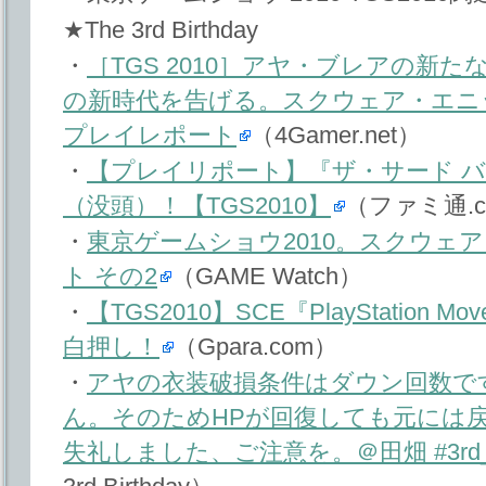
★The 3rd Birthday
・
［TGS 2010］アヤ・ブレアの新
の新時代を告げる。スクウェア・エニックス「T
プレイレポート
（4Gamer.net）
・
【プレイリポート】『ザ・サード 
（没頭）！【TGS2010】
（ファミ通.c
・
東京ゲームショウ2010。スクウェ
ト その2
（GAME Watch）
・
【TGS2010】SCE『PlayStatio
白押し！
（Gpara.com）
・
アヤの衣装破損条件はダウン回数で
ん。そのためHPが回復しても元には
失礼しました、ご注意を。＠田畑 #3rd_bi