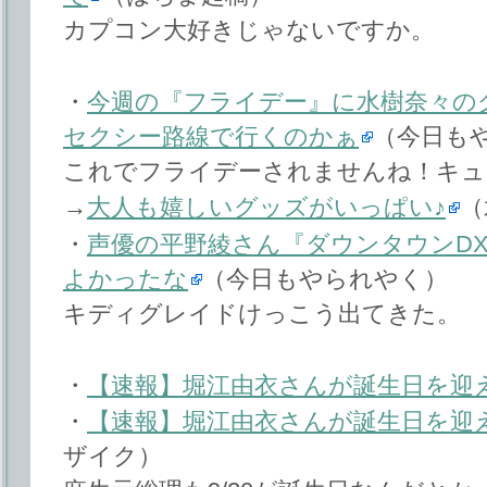
カプコン大好きじゃないですか。
・
今週の『フライデー』に水樹奈々の
セクシー路線で行くのかぁ
（今日も
これでフライデーされませんね！キュ
→
大人も嬉しいグッズがいっぱい♪
（
・
声優の平野綾さん『ダウンタウンDX
よかったな
（今日もやられやく）
キディグレイドけっこう出てきた。
・
【速報】堀江由衣さんが誕生日を迎
・
【速報】堀江由衣さんが誕生日を迎
ザイク）