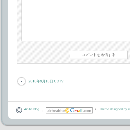
2010年9月18日 CDTV
Air-be blog
Theme designed by m