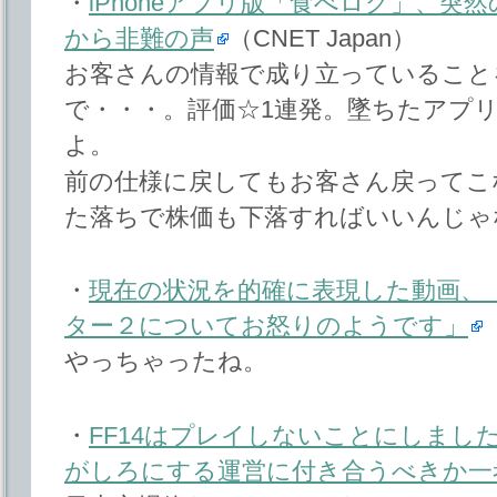
・
iPhoneアプリ版「食べログ」、突
から非難の声
（CNET Japan）
お客さんの情報で成り立っていること
で・・・。評価☆1連発。墜ちたアプ
よ。
前の仕様に戻してもお客さん戻ってこ
た落ちで株価も下落すればいいんじゃ
・
現在の状況を的確に表現した動画、
ター２についてお怒りのようです」
やっちゃったね。
・
FF14はプレイしないことにしまし
がしろにする運営に付き合うべきか一