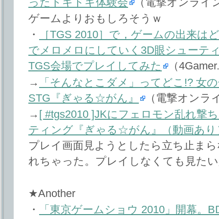
ったドキドキ体験会
（電撃オンライ
ゲームよりおもしろそうｗ
・
［TGS 2010］で，ゲームの出来は
でメロメロにしていく3D眼シューテ
TGS会場でプレイしてみた
（4Gamer
→
「そんなとこダメ」ってどこ!? 女
STG『ぎゃる☆がん』
（電撃オンラ
→
[ #tgs2010 ]JKにフェロモン乱れ
ティング『ぎゃる☆がん』（動画あり
プレイ画面見ようとしたら立ち止まら
れちゃった。プレイしなくても見たい
★Another
・
「東京ゲームショウ 2010」開幕。BD