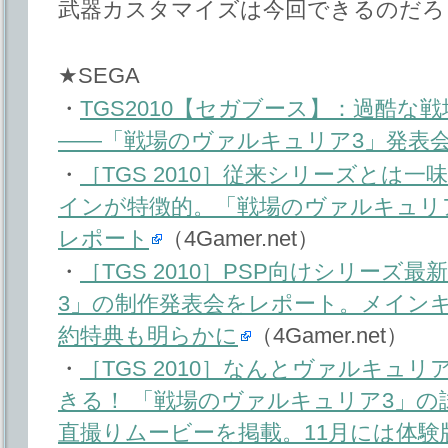
武器カスタマイズは今回できるのだろ
★SEGA
・
TGS2010【セガブース】：過酷な
――「戦場のヴァルキュリア3」発表
・
［TGS 2010］従来シリーズとは
インが特徴的。「戦場のヴァルキュリ
レポート
（4Gamer.net）
・
［TGS 2010］PSP向けシリー
3」の制作発表会をレポート。メイン
約特典も明らかに
（4Gamer.net）
・
［TGS 2010］なんとヴァルキュ
きる！ 「戦場のヴァルキュリア3」の
直撮りムービーを掲載。11月には体験