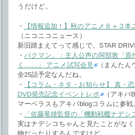
うだけど。
・
【情報追加！】秋のアニメ６＋３本
（ニコニコニュース）
新旧踏まえてって感じで。STAR DRI
・
バクマン。：主人公声の阿部敦「原
く……」 アニメ試写会見
（まんたん
全25話予定なんだね。
・
【コラム・ネタ・お知らせ】 真・恋
DVD発売記念イベントレポ
（アキバB
マーベラスもアキバblogコラムに参戦
・
「佐藤竜雄監督の「機動戦艦ナデシ
実はナデシコちゃんと見たことがなく
物だったりするんですけど。