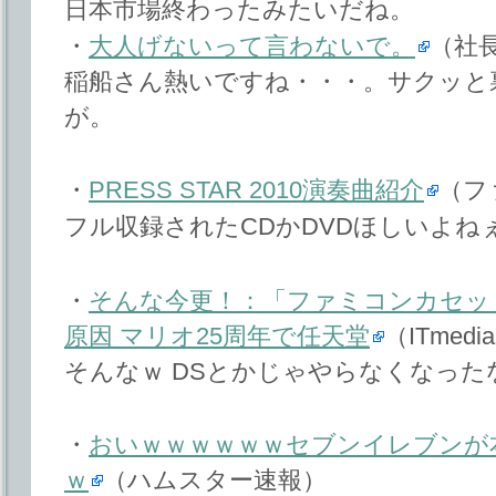
日本市場終わったみたいだね。
・
大人げないって言わないで。
（社長
稲船さん熱いですね・・・。サクッと
が。
・
PRESS STAR 2010演奏曲紹介
（フ
フル収録されたCDかDVDほしいよね
・
そんな今更！：「ファミコンカセッ
原因 マリオ25周年で任天堂
（ITmedi
そんなｗ DSとかじゃやらなくなった
・
おいｗｗｗｗｗｗセブンイレブンが
ｗ
（ハムスター速報）