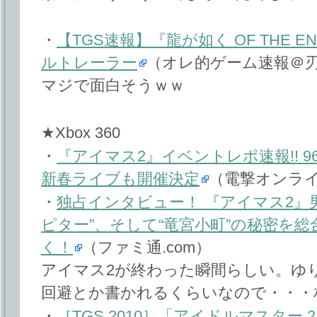
・
【TGS速報】『龍が如く OF THE
ルトレーラー
（オレ的ゲーム速報＠
マジで面白そうｗｗ
★Xbox 360
・
『アイマス2』イベントレポ速報!! 9
新春ライブも開催決定
（電撃オンラ
・
独占インタビュー！ 『アイマス2』
ピター”、そして“竜宮小町”の秘密を
く！
（ファミ通.com）
アイマス2が終わった瞬間らしい。ゆ
回避とか書かれるくらいなので・・・
・
［TGS 2010］「アイドルマスタ