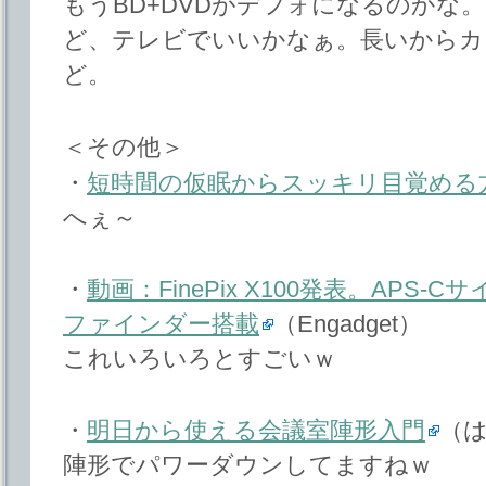
もうBD+DVDがデフォになるのかな
ど、テレビでいいかなぁ。長いからカ
ど。
＜その他＞
・
短時間の仮眠からスッキリ目覚める
へぇ～
・
動画：FinePix X100発表。APS
ファインダー搭載
（Engadget）
これいろいろとすごいｗ
・
明日から使える会議室陣形入門
（
陣形でパワーダウンしてますねｗ