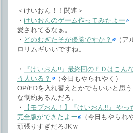
＜けいおん！！関連＞
・
けいおんのゲーム作ってみたよー
愛されてるなぁ。
・
どのむぎたそが優勝ですか？
（ア
ロリムギいいですね。
・
『けいおん!!』最終回のＥＤはこん
う人いる？
（今日もやられやく）
OP/EDを入れ替えとかでもいいと思
な制約あるんだろ。
・
【モブおん！】『けいおん!!』 や
完全版ができたよー
（今日もやられ
頑張りすぎだろJKｗ