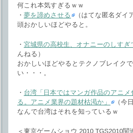
何これ本気すぎるｗｗ
・
夢を諦めさせる
（はてな匿名ダイ
頭おかしいほどやると。
・
宮城県の高校生、オナニーのしすぎ
んねる）
おかしいほどやるとテクノブレイク
い・・・。
・
台湾「日本ではマンガ作品のアニメ
る。アニメ業界の題材枯渇か」
（今
なんで台湾はそれを知っているｗ
＜東京ゲームショウ 2010 TGS2010関