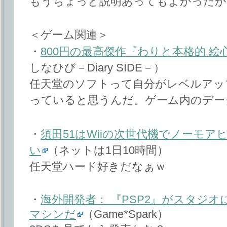
もうちょっと説明あってもよかったか
＜ゲーム関連＞
・
800円の最高傑作『わりと本格的 絵
しなひび－Diary SIDE－）
任天堂のソフトって自分がレベルアッ
っていると思うんだ。ゲーム内のデー
・
須田51はWiiの次世代機でノーモ
い
（ネットは1日10時間）
任天堂ハード好きだなぁｗ
・
海外開発者： 『PSP2』がスタジ
マシンだ
（Game*Spark）