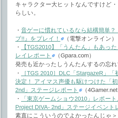
キャラクター大ヒットなんですけど・
らしい。
・
音ゲーに慣れているなら結構簡単？ 
ブ!!』をプレイ！
（電撃オンライン）
・
【TGS2010】「うんたん」もあっ
レイレポート
（Gpara.com）
発売も近かったしうんたんするの忘れ
・
［TGS 2010］DLC「Stargaz
決定！ アイマス声優も駆けつけた「初音ミク -
2nd」ステージレポート
（4Gamer.ne
・
「東京ゲームショウ2010」レポート
Project DIVA- 2nd」ステージイベ
素直にこういうのでよかったんじゃ＞