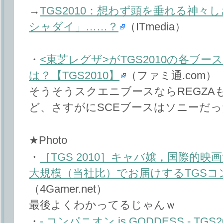
→
TGS2010：想わず頭を垂れる神々
シャダイ」……？
（ITmedia）
・
<東芝レグザ>がTGS2010の各ブ
は？【TGS2010】
（ファミ通.com）
そうそうスクエニブースならREGZA
ど、さすがにSCEブースはソニーだ
★Photo
・
［TGS 2010］キャバ嬢，国際的
大規模（当社比）でお届けするTGS
（4Gamer.net）
最後よくわかってるじゃんｗ
・
- コンパニオン is GODDESS - 