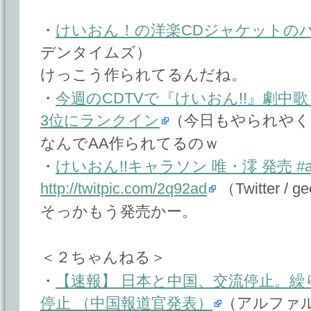
・
けいおん！の洋楽CDジャケットの
デンタイムズ）
けっこう作られてるんだね。
・
今週のCDTVで『けいおん!!』劇中歌
3位にランクイン
（今日もやられやく
なんでAA作られてるのｗ
・
けいおん!!キャラソン 唯・澪 発売 #ak
http://twitpic.com/2q92ad
（Twitter / g
そっかもう発売かー。
＜２ちゃんねる＞
・
【速報】 日本と中国、交流停止。繰
停止 （中国報道官発表）
（アルファ