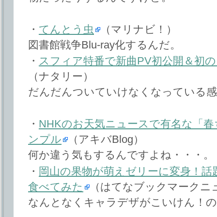
・
てんとう虫
（マリナビ！）
図書館戦争Blu-ray化するんだ。
・
スフィア特番で新曲PV初公開＆初の
（ナタリー）
だんだんついていけなくなっている感
・
NHKのお天気ニュースで有名な「春
ンプル
（アキバBlog）
何か違う気もするんですよね・・・。
・
岡山の果物が萌えゼリーに変身！話
食べてみた
（はてなブックマークニ
なんとなくキャラデザがこいけん！の