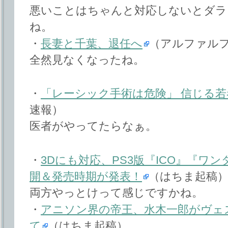
悪いことはちゃんと対応しないとダラ
ね。
・
長妻と千葉、退任へ
（アルファル
全然見なくなったね。
・
「レーシック手術は危険」 信じる
速報）
医者がやってたらなぁ。
・
3Dにも対応、PS3版『ICO』『ワ
開＆発売時期が発表！
（はちま起稿
両方やっとけって感じですかね。
・
アニソン界の帝王、水木一郎がヴェ
て
（はちま起稿）