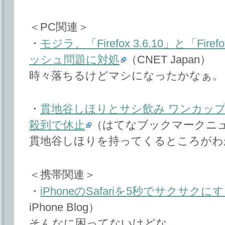
＜PC関連＞
・
モジラ、「Firefox 3.6.10」と「Fire
ッシュ問題に対処
（CNET Japan）
時々落ちるけどマシになったかなぁ。
・
貫地谷しほりとサシ飲み ワンカッ
殺到で休止
（はてなブックマークニ
貫地谷しほりを持ってくるところがわ
＜携帯関連＞
・
iPhoneのSafariを5秒でサクサクに
iPhone Blog）
そんなに困ってないけどな。