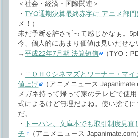
＜社会・経済・国際関連＞
・
TYO通期決算最終赤字に アニメ部
メ！）
未だ予断を許さずって感じかなぁ。5p
今、個人的にあまり価値は見いだせな
→
平成22年7月期 決算短信
（TYO：P
・
ＴＯＨＯシネマズとワーナー・マイ
値上げ
（アニメニュース Japanimate.
メガネ持って帰って家のテレビで使用
式によるけど無理だよね。使い捨てに
だ。
・
トーハン、文庫本でも取引制度見直
チ
（アニメニュース Japanimate.com