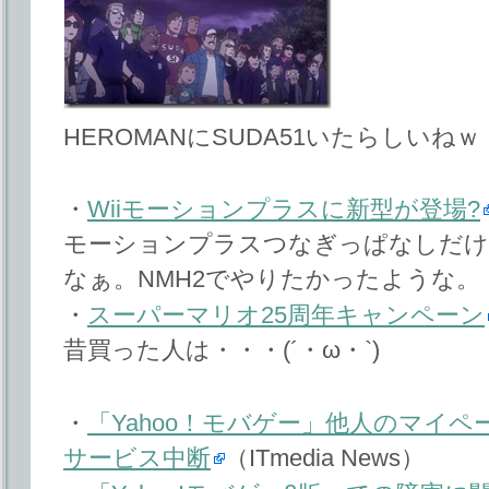
HEROMANにSUDA51いたらしいねｗ
・
Wiiモーションプラスに新型が登場?
モーションプラスつなぎっぱなしだけ
なぁ。NMH2でやりたかったような。
・
スーパーマリオ25周年キャンペーン
昔買った人は・・・(´・ω・`)
・
「Yahoo！モバゲー」他人のマイ
サービス中断
（ITmedia News）