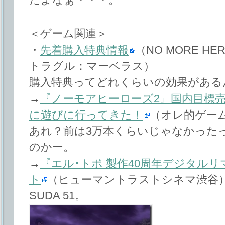
＜ゲーム関連＞
・
先着購入特典情報
（NO MORE HE
トラグル：マーベラス）
購入特典ってどれくらいの効果がある
→
『ノーモアヒーローズ2』国内目標売
に遊びに行ってきた！
（オレ的ゲー
あれ？前は3万本くらいじゃなかった
のかー。
→
『エル･トポ 製作40周年デジタル
ト
（ヒューマントラストシネマ渋谷
SUDA 51。