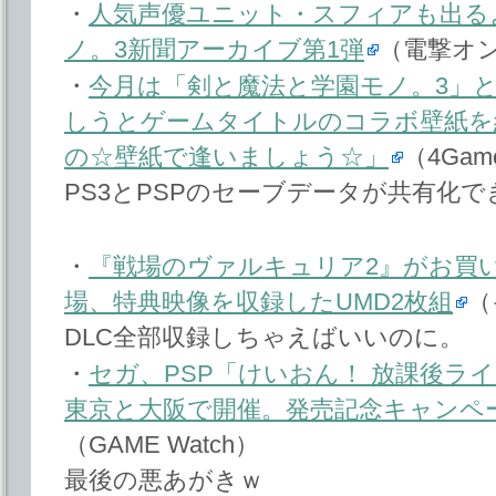
・
人気声優ユニット・スフィアも出るよ
ノ。3新聞アーカイブ第1弾
（電撃オ
・
今月は「剣と魔法と学園モノ。3」と
しうとゲームタイトルのコラボ壁紙を
の☆壁紙で逢いましょう☆」
（4Game
PS3とPSPのセーブデータが共有化
・
『戦場のヴァルキュリア2』がお買
場、特典映像を収録したUMD2枚組
（
DLC全部収録しちゃえばいいのに。
・
セガ、PSP「けいおん！ 放課後ラ
東京と大阪で開催。発売記念キャンペー
（GAME Watch）
最後の悪あがきｗ