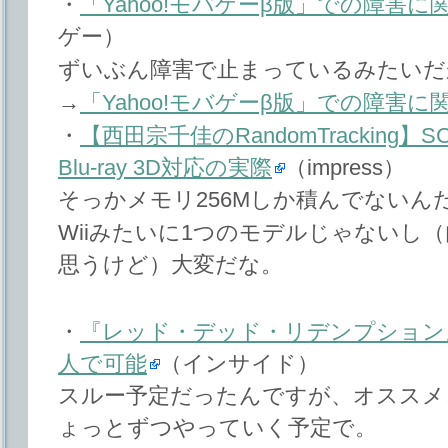
・
「Yahoo!モバゲーβ版」での障害
ゲー）
ずいぶん障害で止まっているみたいだ
→
「Yahoo!モバゲーβ版」での障害
・
【西田宗千佳のRandomTracking
Blu-ray 3D対応の実際
（impress）
そっかメモリ256Mしか積んでないん
Wiiみたいに1つのモデルじゃないし
思うけど）大変だな。
・
『レッド・デッド・リデンプション
人で可能
（インサイド）
スルー予定だったんですが、オススメ
ょっとずつやっていく予定で。