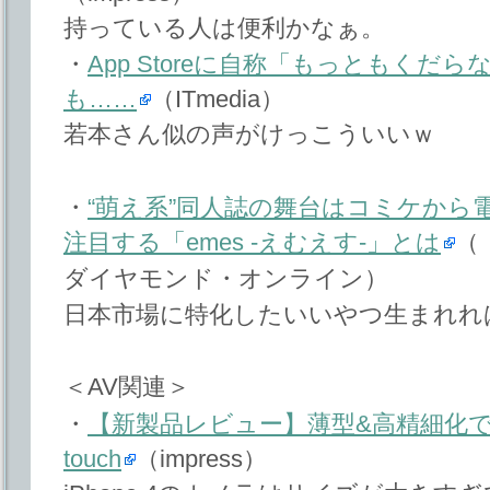
持っている人は便利かなぁ。
・
App Storeに自称「もっともく
も……
（ITmedia）
若本さん似の声がけっこういいｗ
・
“萌え系”同人誌の舞台はコミケから
注目する「emes -えむえす-」とは
（
ダイヤモンド・オンライン）
日本市場に特化したいいやつ生まれれ
＜AV関連＞
・
【新製品レビュー】薄型&高精細化で魅
touch
（impress）