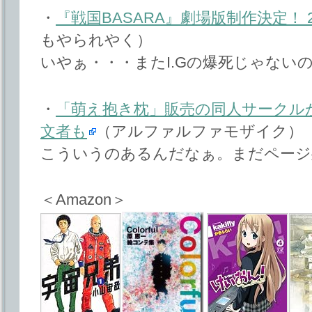
・
『戦国BASARA』劇場版制作決定！ 
もやられやく）
いやぁ・・・またI.Gの爆死じゃない
・
「萌え抱き枕」販売の同人サークル
文者も
（アルファルファモザイク）
こういうのあるんだなぁ。まだページ
＜Amazon＞