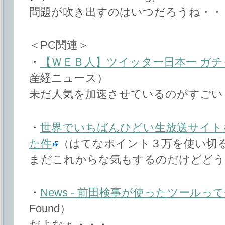
問題が吹き出すのはいつだろうね・・
＜PC関連＞
・
【ＷＥＢ人】ツイッター日本一 ガ
産経ニュース）
未だ人気を加速させているのがすごい
・
世界でいちばんひどい生放送サイト
た件
（はてなポイント３万を使い切
まだこれからな気もするのだけどどう
・
News - 前田検事が使ったツールっ
Found）
だよなぁ・・・。