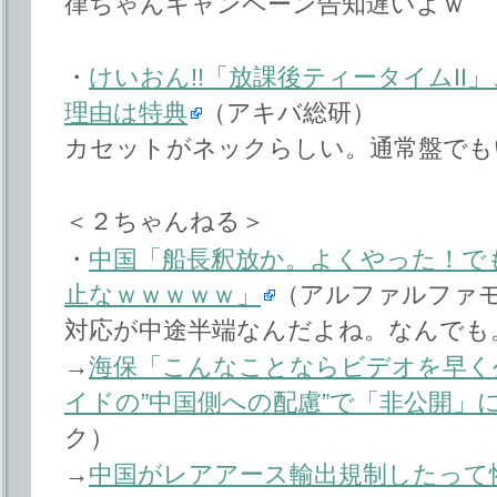
律ちゃんキャンペーン告知遅いよｗ
・
けいおん!!「放課後ティータイムII
理由は特典
（アキバ総研）
カセットがネックらしい。通常盤でも
＜２ちゃんねる＞
・
中国「船長釈放か。よくやった！で
止なｗｗｗｗｗ」
（アルファルファ
対応が中途半端なんだよね。なんでも
→
海保「こんなことならビデオを早く
イドの”中国側への配慮”で「非公開」
ク）
→
中国がレアアース輸出規制したって