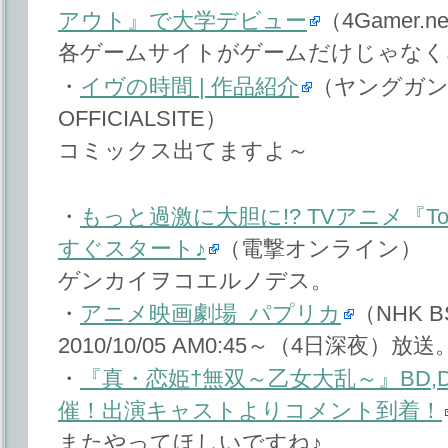
アウト』で大学デビュー
（4Gamer.n
各ゲームサイトがゲームだけじゃなく
・
イヴの時間 | 作品紹介
（ヤングガンガ
OFFICIALSITE）
コミックス出てますよ～
・
もっと過激に大胆に!? TVアニメ『T
すぐスタート♪
（電撃オンライン）
ゲンカイヲコエルノデス。
・
アニメ映画劇場 パプリカ
（NHK 
2010/10/05 AM0:45～（4日深夜）放送
・
『真・恋姫†無双～乙女大乱～』BD,
催！出演キャストよりコメント到着！
またやってほしいですね♪