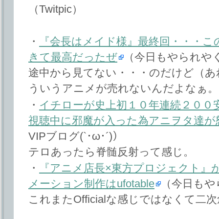
（Twitpic）
・
『会長はメイド様』最終回・・・こ
きて最高だったぜ
（今日もやられや
途中から見てない・・・のだけど（あ
ういうアニメが売れないんだよなぁ。
・
イチローが史上初１０年連続２００
視聴中に邪魔が入った為アニヲタ達が
VIPブログ(`･ω･´)）
テロあったら脊髄反射って感じ。
・
『アニメ店長×東方プロジェクト』
メーション制作はufotable
（今日もや
これまたOfficialな感じではなくて