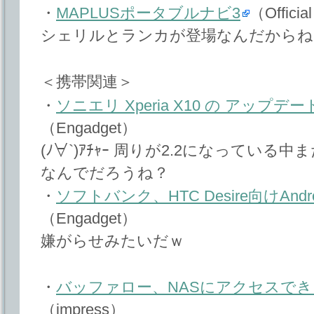
・
MAPLUSポータブルナビ3
（Officia
シェリルとランカが登場なんだからね
＜携帯関連＞
・
ソニエリ Xperia X10 の アップ
（Engadget）
(ﾉ∀`)ｱﾁｬｰ 周りが2.2になっている
なんでだろうね？
・
ソフトバンク、HTC Desire向けAndr
（Engadget）
嫌がらせみたいだｗ
・
バッファロー、NASにアクセスできるi
（impress）