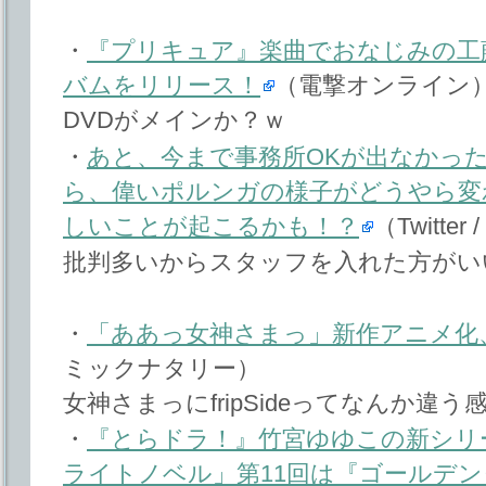
・
『プリキュア』楽曲でおなじみの工
バムをリリース！
（電撃オンライン
DVDがメインか？ｗ
・
あと、今まで事務所OKが出なかっ
ら、偉いポルンガの様子がどうやら変
しいことが起こるかも！？
（Twitter
批判多いからスタッフを入れた方がい
・
「ああっ女神さまっ」新作アニメ化、
ミックナタリー）
女神さまっにfripSideってなんか違
・
『とらドラ！』竹宮ゆゆこの新シリ
ライトノベル」第11回は『ゴールデン