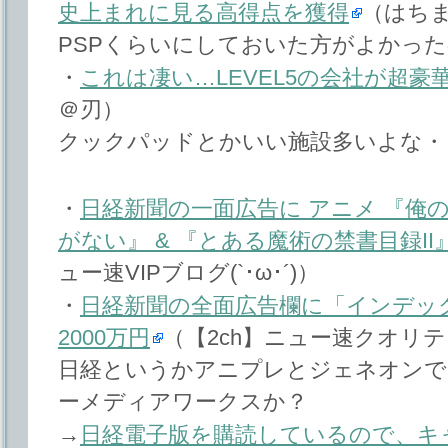
史上まれに見る高得点を獲得
（はち
PSPくらいにしておいた方がよかっ
・
これは凄い…LEVEL5の会社が超豪
＠刃）
クックパッドとかいい施設多いよな・
・
日経新聞の一面広告に アニメ 『俺
がない』 & 『とある魔術の禁書目録II
ュー速VIPブログ(`･ω･´)）
・
日経新聞の全面広告欄に「インデッ
2000万円
（【2ch】ニュー速クオリ
日経というかアニプレとジェネオンで
ーメディアワークスか？
→
日経電子版を購読しているので、キ