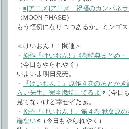
・
■[アニメ]アニメ「祝福のカンパネラ
（MOON PHASE）
もう恒例になりつつあるか。ミンゴス
＜けいおん！！関連＞
・
原作『けいおん!!』4巻特典まとめ
（今日もやられやく）
いよいよ明日発売。
・
『けいおん！』原作４巻のあとがき
らい先生、完全燃焼してるよ
（今日
見てないけど幸せ者だぁ。
・
原作『けいおん！』第４巻 秋葉原
端ない
（今日もやられやく）