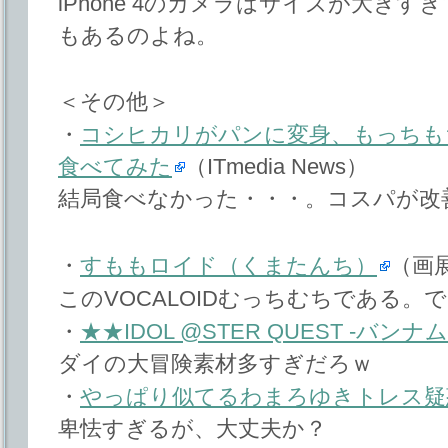
iPhone 4のカメラはサイズが大き
もあるのよね。
＜その他＞
・
コシヒカリがパンに変身、もっちもち
食べてみた
（ITmedia News）
結局食べなかった・・・。コスパが改
・
すももロイド（くまたんち）
（画
このVOCALOIDむっちむちである。
・
★★IDOL @STER QUEST -バン
ダイの大冒険素材多すぎだろｗ
・
やっぱり似てるわまろゆきトレス疑
卑怯すぎるが、大丈夫か？