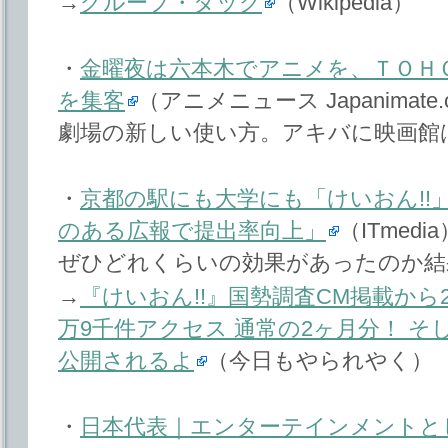
→
グループ・タック
（Wikipedia）
・
金曜夜は六本木でアニメを、ＴＯＨ
を集客
（アニメニュース Japanimate.
劇場の新しい使い方。アキバに映画館
・
京都の駅にも大学にも「けいおん!!」
のある広報で提出率向上」
（ITmedia
ぜひどれくらいの効果があったのか結
→
『けいおん!!』国勢調査CM掲載から
万9千件アクセス 通常の2ヶ月分！ そし
公開されるよ
（今日もやられやく）
・
日本代表｜エンターテインメントと