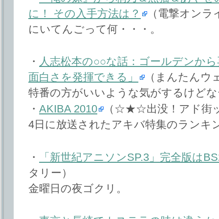
に！ その入手方法は？
（電撃オンラ
にいてんごって何・・・。
・
人志松本の○○な話：ゴールデンか
面白さを発揮できる」
（まんたんウ
特番の方がいいような気がするけどな
・
AKIBA 2010
（☆★☆出没！アド街
4日に放送されたアキバ特集のランキ
・
「新世紀アニソンSP.3」完全版はBS
タリー）
金曜日の夜ゴクリ。