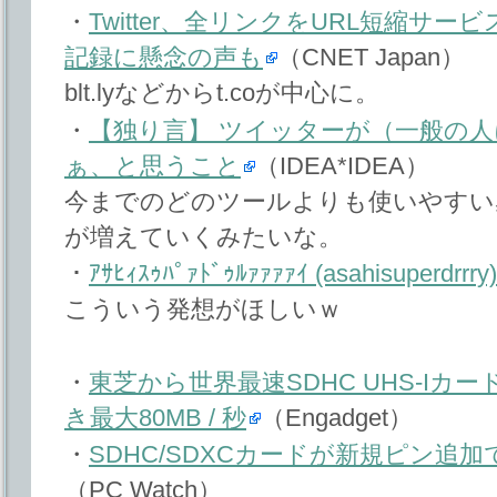
・
Twitter、全リンクをURL短縮サービ
記録に懸念の声も
（CNET Japan）
blt.lyなどからt.coが中心に。
・
【独り言】 ツイッターが（一般の
ぁ、と思うこと
（IDEA*IDEA）
今までのどのツールよりも使いやすい
が増えていくみたいな。
・
ｱｻﾋｨｽｩﾊﾟｧﾄﾞｩﾙｧｧｧｧｲ (asahisuperdrrry)
こういう発想がほしいｗ
・
東芝から世界最速SDHC UHS-Iカード
き最大80MB / 秒
（Engadget）
・
SDHC/SDXCカードが新規ピン追加で
（PC Watch）