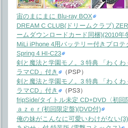
宙のまにまに Blu-ray BOX
DREAM C CLUB(ドリームクラブ) 
ームダウンロードカード同梱)(2010年
MiLi iPhone 4用バッテリー付きプロテク
Spring 4 HI-C23
剣と魔法と学園モノ。3 特典 「わく
ラマCD」付き
（PSP）
剣と魔法と学園モノ。3 特典 「わく
ラマCD」付き
（PS3）
fripSide/タイトル未定 CD+DVD〈初
ａｚｅｒ(初回限定盤)(DVD付)
俺の妹がこんなに可愛いわけがない(3
あやせ」付 特装版 (電撃コミックス)