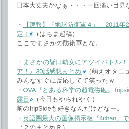
日本大丈夫かなぁ・・・一回痛い目見
・
【速報】『地球防衛軍４』、2011年2月
定！
（はちま起稿）
ここでまさかの防衛軍とな。
・
まさかの皆口幼女にアツイバトル！
ア！』30話感想まとめ
（萌えオタニ
みんなすぐに反応してて笑ったｗ
・
OVA『とある科学の超電磁砲』 frip
露目
（今日もやられやく）
前のfripSideも好きなんだけどなー。
・
英語圏最大の画像掲示板『4chan
（２のまとめＲ）