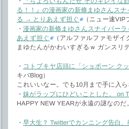
・
『ちょろいもんだぜ そのキレイな
る！！』の漫画家の新條まゆさんスナ
る → とりあえず担ぐ
（ニュー速VIPブ
・
漫画家の新條まゆさんスナイパーラ
あえず担ぐ
（アルファルファモザイ
まゆたんがかわいすぎるｗ ガンスリ
・
コトブキヤ店頭に「ショボーン クッシ
キバBlog）
これいいなー。でも10月まで手に入
・
妹がラップにひどいことした。 on Twi
HAPPY NEW YEARが永遠の謎なのだ
・
早大生？ Twitterでカンニング告