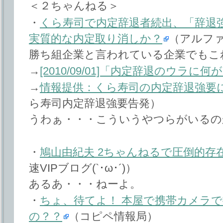
＜２ちゃんねる＞
・
くら寿司で内定辞退者続出、「辞退
実質的な内定取り消しか？
（アルフ
勝ち組企業と言われている企業でもこ
→
[2010/09/01]「内定辞退のウラに
→
情報提供：くら寿司の内定辞退強要
ら寿司内定辞退強要告発）
うわぁ・・・こういうやつらがいるの
・
鳩山由紀夫 2ちゃんねるで圧倒的存
速VIPブログ(`･ω･´)）
あるあ・・・ねーよ。
・
ちょ、待てよ！ 本屋で携帯カメラ
の？？
（コピペ情報局）