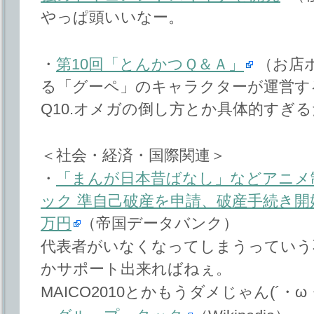
やっぱ頭いいなー。
・
第10回「とんかつＱ＆Ａ」
（お店
る「グーペ」のキャラクターが運営す
Q10.オメガの倒し方とか具体的すぎ
＜社会・経済・国際関連＞
・
「まんが日本昔ばなし」などアニメ
ック 準自己破産を申請、破産手続き開始
万円
（帝国データバンク）
代表者がいなくなってしまうっていう
かサポート出来ればねぇ。
MAICO2010とかもうダメじゃん(´・ω・