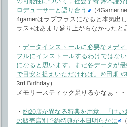
の可能性について，社会学者 鈴木謙介氏
ロデューサーと語り合う
（4Gamer.n
4gamerはラブプラスになると本気出
ラス+はあまり盛り上がらなかったと
・
データインストールに必要なメディ
フルにインストールするわけではないの
になると思います。まだ各データが最
で目安と捉えいただければ。＠田畑 #3rd_b
3rd Birthday）
メモリースティック足りるかなぁ・・
・
約20店が異なる特典を用意。「けい
の販売店別予約特典が本日明らかに
（