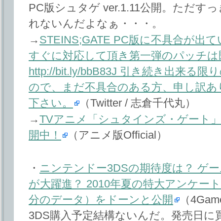
PC版シュタゲ ver.1.11公開。た
れないんだよなぁ・・・。
→
STEINS;GATE PC版に不具合
すぐに対応して頂き第一弾のパッチは
http://bit.ly/bbB83J 引き続
ので、まだ不具合のある方、申し訳あ
下さい。
（Twitter / 志倉千代丸）
→
TVアニメ「シュタインズ・ゲート
開中！
（アニメ版Official）
・
ニンテンドー3DSの期待度は？ ゲーム
が大躍進？ 2010年夏の特大アンケー
分のデータ）をドーンと公開
（4Game
3DS購入予定結構ないんだ。発売日に