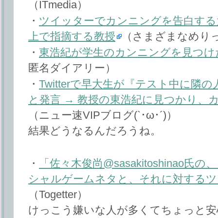
（ITmedia）
・
ツイッターでカンニングを告白する
上で指摘する教授
（さまざまなめり
・
東浩紀が学生のカンニングを見つけ
匿名ダイアリー）
・
Twitterで早大生が『テスト中に
と発言 → 教授の東浩紀に見つかり、
（ニュー速VIPブログ(`･ω･´)）
結果どうなるんだろうね。
・
「佐々木俊尚@sasakitoshina
シャルゲームネタと、それに対するツ
（Togetter）
けっこう嫌いな人が多くてちょっと安