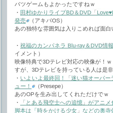
バツゲームもよかったですねｗ
・
田村ゆかりライブBD＆DVD「Love♥Live *
発売
（アキバOS）
あの独特な雰囲気は入りこめれば面白
・
祝福のカンパネラ Blu-ray＆DVD情
イメント）
映像特典で3Dテレビ対応の映像が！ｗ
すが、3Dテレビを持っている人は是
・
いよいよ最終回！「迷い猫オーバー
ュー！
（Presepe）
あのOPを生み出してくれただけでｗ
・
「とある飛空士への追憶」がアニメ化
脚本は「時をかける少女」などの奥寺