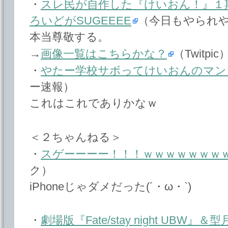
・
スレ民が自作した『けいおん！』１
ろいどがSUGEEEE
（今日もやられ
本当尊敬する。
→
画像一覧はこちらかな？
（Twitpic
・
やたー学校サボってけいおんのマン
ー速報）
これはこれでありかなｗ
＜２ちゃんねる＞
・
スゲーーーー！！！ｗｗｗｗｗｗｗ
ク）
iPhoneじゃダメだった(´・ω・`)
・
劇場版『Fate/stay night UB