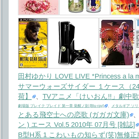
田村ゆかり LOVE LIVE *Princess a la mo
サマーウォーズサイダー １ケース（24
荷】
、
TVアニメ「けいおん!!」劇中歌
劇場版 ブレイク ブレイド 第一章 覚醒ノ刻 [Blu-ray]
、
メタルギア ソリ
とある飛空士への恋歌 (ガガガ文庫)
ン ) エース Vol.5 2010年 07月号 [雑誌]
B型H系 1 こわいもの知らず(笑)無修正版 [B