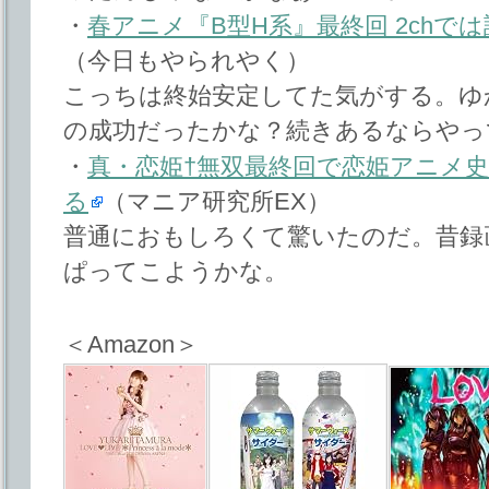
・
春アニメ『B型H系』最終回 2chで
（今日もやられやく）
こっちは終始安定してた気がする。ゆ
の成功だったかな？続きあるならやっ
・
真・恋姫†無双最終回で恋姫アニメ
る
（マニア研究所EX）
普通におもしろくて驚いたのだ。昔録
ぱってこようかな。
＜Amazon＞