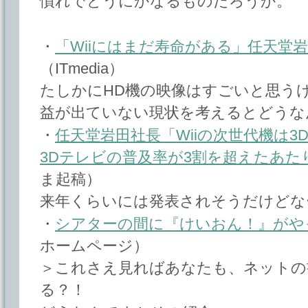
慣れでどうにかなるものだろうか。
・
「Wiiにはまだ寿命がある」任天堂
（ITmedia）
たしかにHD機の映像はすごいと思う
益が出ていない現状を考えるとどうな
・
任天堂岩田社長「Wiiの次世代機は
3Dテレビの普及率が3割を超えたあた
ま起稿）
来年くらいには発表されそうだけどな
・
シアターの間に『けいおん！』がや
ホームページ）
＞これさえ見ればあなたも、ネットの
る？！