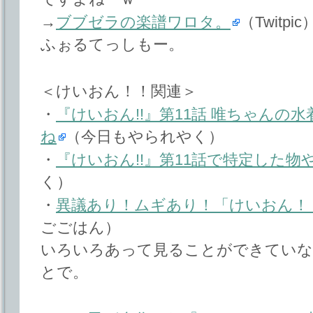
→
ブブゼラの楽譜ワロタ。
（Twitpic
ふぉるてっしもー。
＜けいおん！！関連＞
・
『けいおん!!』第11話 唯ちゃんの
ね
（今日もやられやく）
・
『けいおん!!』第11話で特定した物
く）
・
異議あり！ムギあり！「けいおん！
ごごはん）
いろいろあって見ることができていな
とで。