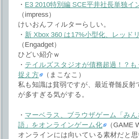
・
E3 2010特別編 SCE平井社長単独
（impress）
けいおんフィルターらしい。
・
新 Xbox 360 は17%小型化、レッ
（Engadget）
ひどい紹介ｗ
・
テイルズスタジオが債務超過！？も
捉え方
（まこなこ）
私も知識は貧弱ですが、最近脊髄反射
が多すぎる気がする。
・
マーベラス、ブラウザゲーム「みん
語」をオンラインゲーム化
（GAME W
オンラインには向いている素材だと思