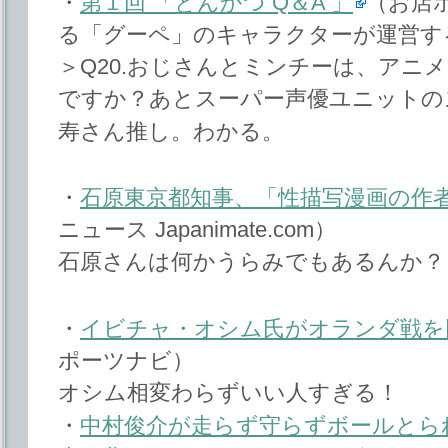
・
第１回 「とんかつ Q＆A 」
（お店
る「グーペ」のキャラクターが運営す
＞Q20.おじさんとミンチーは、アニ
ですか？あとスーパー声優ユニットの
寿さん推し。わかる。
・
石原東京都知事、「性描写漫画の作
ニュース Japanimate.com）
石原さんは何かうらみでもあるんか？
・
イビチャ・オシム氏がオランダ戦を
ポーツナビ）
オシム相変わらずいい人すぎる！
・
中村俊介が走らず守らずボールとら