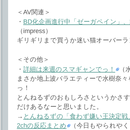
＜AV関連＞
・
BD化企画進行中「ゼーガペイン」
（impress）
ギリギリまで買うか迷い猫オーバーラ
＜その他＞
・
詳細は来週のスマギャンでっ！
（
まさか地上波バラエティーで水樹奈々
っ！
とんねるずのおもしろさというかさす
だけあるなーと思いました。
→
とんねるずの「食わず嫌い王決定戦
2chの反応まとめ
（今日もやられやく