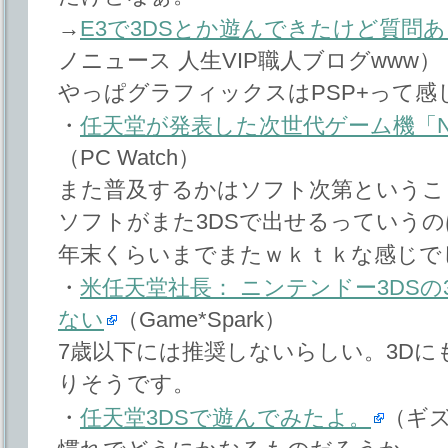
→
E3で3DSとか遊んできたけど質問
ノニュース 人生VIP職人ブログwww）
やっぱグラフィックスはPSP+って感
・
任天堂が発表した次世代ゲーム機「Nint
（PC Watch）
また普及するかはソフト次第というこ
ソフトがまた3DSで出せるっていう
年末くらいまでまたｗｋｔｋな感じで
・
米任天堂社長： ニンテンドー3DS
ない
（Game*Spark）
7歳以下には推奨しないらしい。3D
りそうです。
・
任天堂3DSで遊んでみたよ。
（ギ