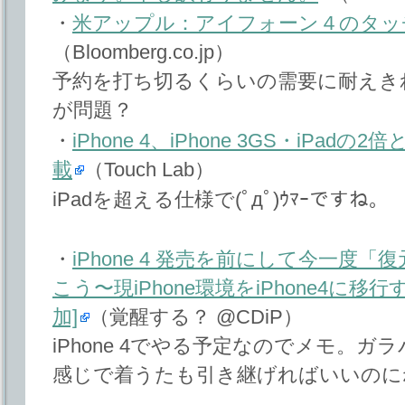
・
米アップル：アイフォーン４のタッ
（Bloomberg.co.jp）
予約を打ち切るくらいの需要に耐えき
が問題？
・
iPhone 4、iPhone 3GS・iPad
載
（Touch Lab）
iPadを超える仕様で(ﾟдﾟ)ｳﾏｰですね。
・
iPhone 4 発売を前にして今一度
こう〜現iPhone環境をiPhone4に移
加]
（覚醒する？ @CDiP）
iPhone 4でやる予定なのでメモ。
感じで着うたも引き継げればいいのに