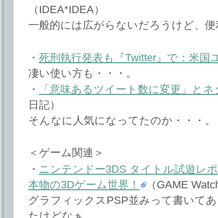
（IDEA*IDEA）
一般的には広がらないだろうけど、便
・
死刑執行発表も『Twitter』で：米国
凄い使い方も・・・。
・
「意味あるツイート数に変更」とネ
日記）
そんなに人気になってたのか・・・。
＜ゲーム関連＞
・
ニンテンドー3DS タイトル試遊レ
本物の3Dゲーム世界！
（GAME Watc
グラフィックスPSP並みって書いて
たけどなぁ。