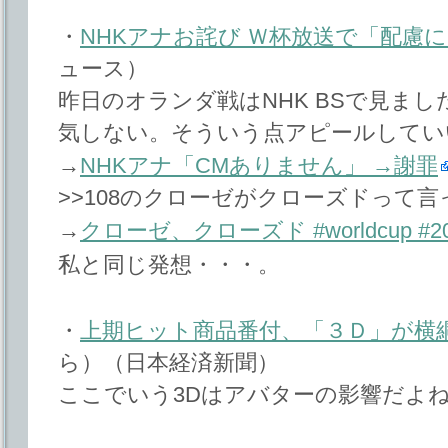
・
NHKアナお詫び Ｗ杯放送で「配慮
ュース）
昨日のオランダ戦はNHK BSで見ま
気しない。そういう点アピールしてい
→
NHKアナ「CMありません」 →謝罪
>>108のクローゼがクローズドって
→
クローゼ、クローズド #worldcup #20
私と同じ発想・・・。
・
上期ヒット商品番付、「３Ｄ」が横
ら）（日本経済新聞）
ここでいう3Dはアバターの影響だよ