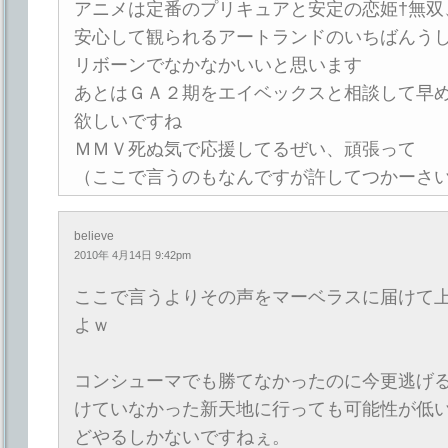
アニメは定番のプリキュアと安定の恋姫†無双
安心して観られるアートランドのいちばんう
リボーンでなかなかいいと思います
あとはＧＡ２期をエイベックスと相談して早
欲しいですね
ＭＭＶ死ぬ気で応援してるぜい、頑張って
（ここで言うのもなんですが許してつかーさ
believe
2010年 4月14日 9:42pm
ここで言うよりその声をマーベラスに届けて
よｗ
コンシューマでも勝てなかったのに今更逃げ
けていなかった新天地に行っても可能性が低
どやるしかないですねぇ。