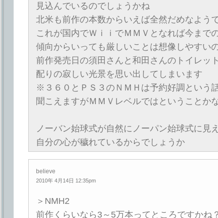
見込んでいるのでしょうかね
北米も前作の本数からいえば全然だめなよう
これが国内でＷｉｉでＭＭＶとなれば今まで
傾向からいっても厳しいことは想像しやすい
前作発売日の須田さんと和田さんのトイレッ
配りの寂しい光景を思い出してしまいます
※３６０とＰＳ３のＮＭＨは予約好調という
聞こえますがＭＭＶレベルではということか
ノーバン始球式が自然にノーパン始球式に見
自分の心が穢れているからでしょうか
believe
2010年 4月14日 12:35pm
＞NMH2
前作くらいなら3～5万本ってところですかね