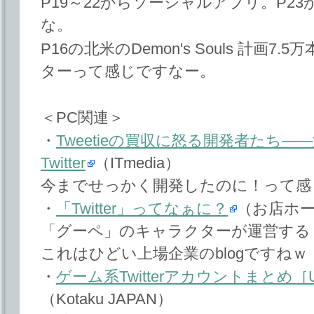
P19～22からソーシャルアプリ。P2
な。
P16の北米のDemon's Souls 計画7
ターって感じですなー。
＜PC関連＞
・
Tweetieの買収に怒る開発者たち
Twitter
（ITmedia）
今までせっかく開発したのに！って感
・
「Twitter」ってなぁに？
（お店ホ
「グーペ」のキャラクターが運営する
これはひどい上場企業のblogですねｗ
・
ゲーム系Twitterアカウントまとめ［UP
（Kotaku JAPAN）