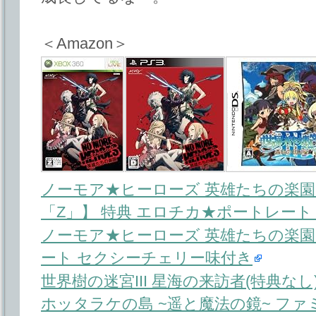
＜Amazon＞
ノーモア★ヒーローズ 英雄たちの楽園
「Z」】 特典 エロチカ★ポートレー
ノーモア★ヒーローズ 英雄たちの楽園
ート セクシーチェリー味付き
世界樹の迷宮III 星海の来訪者(特典なし
ホッタラケの島 ~遥と魔法の鏡~ フ