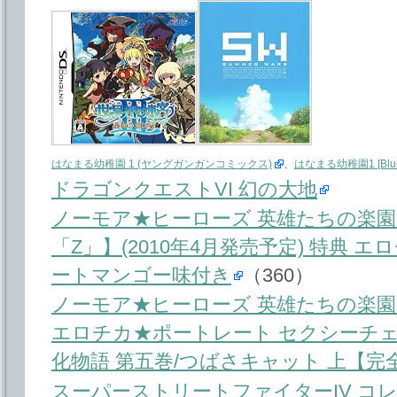
はなまる幼稚園 1 (ヤングガンガンコミックス)
、
はなまる幼稚園1 [Blu-r
ドラゴンクエストVI 幻の大地
ノーモア★ヒーローズ 英雄たちの楽園
「Z」】(2010年4月発売予定) 特典 
ートマンゴー味付き
（360）
ノーモア★ヒーローズ 英雄たちの楽園(2
エロチカ★ポートレート セクシーチ
化物語 第五巻/つばさキャット 上【完全生産
スーパーストリートファイターIV コ