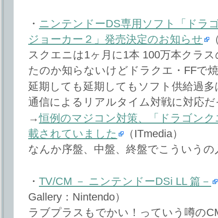
・
ニンテンドーDS専用ソフト「ドラ
ジョーカー２」発売決定のお知らせ
（
スクエニは1ヶ月に1本 100万本ク
たのか知らないけどドラクエ・FFで
延期しても延期してもソフト供給過多は
通信によるリアルタイム対戦に対応だ
→
恒例のマジコン対策、「ドラゴンク
載されていました
（ITmedia）
なんか序盤、中盤、終盤でこういうの
・
TV/CM － ニンテンドーDSi LL 篇－
Gallery：Nintendo）
ラブプラスもでかい！っていう噂のC