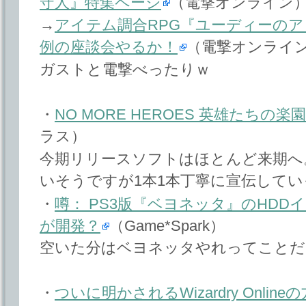
守人』特集ページ
（電撃オンライン
→
アイテム調合RPG『ユーディーのア
例の座談会やるか！
（電撃オンライ
ガストと電撃べったりｗ
・
NO MORE HEROES 英雄たちの
ラス）
今期リリースソフトはほとんど来期へ
いそうですが1本1本丁寧に宣伝して
・
噂： PS3版『ベヨネッタ』のHD
が開発？
（Game*Spark）
空いた分はベヨネッタやれってことだ
・
ついに明かされるWizardry Onl