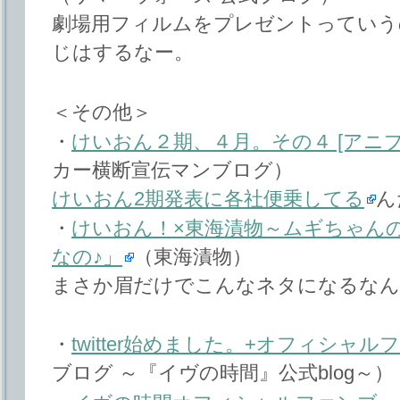
劇場用フィルムをプレゼントっていう
じはするなー。
＜その他＞
・
けいおん２期、４月。その４ [アニ
カー横断宣伝マンブログ）
けいおん2期発表に各社便乗してる
ん
・
けいおん！×東海漬物～ムギちゃん
なの♪」
（東海漬物）
まさか眉だけでこんなネタになるなん
・
twitter始めました。+オフィシャ
ブログ ～『イヴの時間』公式blog～）