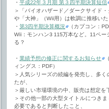
・
平成22年３月期 第３四半期決算短信
＞「バイオハザード／ダークサイド・ク
や「大神」（Wii用）は軟調に推移い
・
第3四半期決算概況
（カプコン：PD
Wii：モンハン3 115万本など。11ペ
る？
・
業績予想の修正に関するお知らせ
ィングス：PDF）
＞人気シリーズの続編を発売し、多く
たが、
＞厳しい市場環境の中、販売は想定を
＞その他一部の大型タイトルにつきま
必要であると判断したこと、