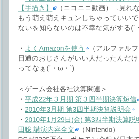
【手描き】
（ニコニコ動画）→見れ
もう萌え萌えキュンしちゃっていいで
ないを知らないのは不幸な気がする(´・
・
よくAmazonを使う
（アルファルフ
日通のおじさんがいい人だったんだけ
ってなぁ(´・ω・`)
＜ゲーム会社各社決算関連＞
・
平成22年３月期 第３四半期決算短信
・
2010年3月期 第3四半期決算説明会
・
2010年1月29日(金) 第3四半期決算
田聡 講演内容全文
（Nintendo）