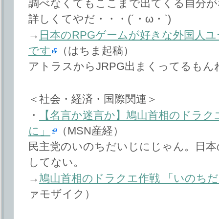
調べなくてもここまで出てくる自分が
詳しくてやだ・・・(´・ω・`)
→
日本のRPGゲームが好きな外国人
です
（はちま起稿）
アトラスからJRPG出まくってるもん
＜社会・経済・国際関連＞
・
【名言か迷言か】鳩山首相のドラク
に」
（MSN産経）
民主党のいのちだいじにじゃん。日本
してない。
→
鳩山首相のドラクエ作戦 「いのち
ァモザイク）