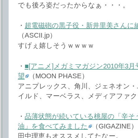
でも後ろ姿だったからなぁ・・・。
・
超電磁砲の黒子役・新井里美さんに
（ASCII.jp）
すげぇ嬉しそうｗｗｗｗ
・
■[アニメ]メガミマガジン2010年3月
望
（MOON PHASE）
アニプレックス、角川、ジェネオン・
イルド、マーベラス、メディアファク
・
品薄状態が続いている桃屋の「辛そ
油」を食べてみました
（GIGAZINE）
田中理恵もオススメしてたなー。