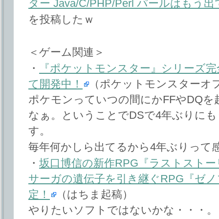
ター Java/C/PHP/Perl パールはもう
を投稿したｗ
＜ゲーム関連＞
・
『ポケットモンスター』シリーズ完全
て開発中！
（ポケットモンスターオ
ポケモンっていつの間にかFFやDQ
なぁ。ということでDSで4年ぶりにも
す。
毎年何かしら出てるから4年ぶりって
・
坂口博信の新作RPG『ラストスト
サーガの遺伝子を引き継ぐRPG『ゼノ
定！
（はちま起稿）
やりたいソフトではないかな・・・。