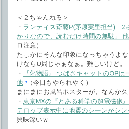
＜２ちゃんねる＞
・
ランティス斎藤P(茅原実里担当)「
かりなので、読むだけ時間の無駄」 他
ロ注意）
たしかにそんな印象になっちゃうよなぁ
けならU局じゃぁなぁ。難しいけど。
・
『化物語』 つばさキャットのOPは
他
（今日もやられやく）
まにまにお風呂ポスターが。なんか久
・
東京MXの『とある科学の超電磁砲』
テロップ表示中に地震のシーンがシン
興味深いｗ