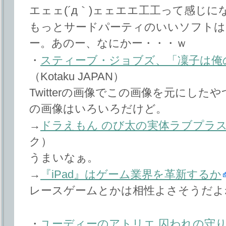
エェェ(´д｀)ェェエエ工工って感じ
もっとサードパーティのいいソフトは
ー。あのー、なにかー・・・ｗ
・
スティーブ・ジョブズ、「凜子は俺
（Kotaku JAPAN）
Twitterの画像でこの画像を元にし
の画像はいろいろだけど。
→
ドラえもん のび太の実体ラブプラ
ク）
うまいなぁ。
→
『iPad』はゲーム業界を革新するか
レースゲームとかは相性よさそうだよ
・
ユーディーのアトリエ 囚われの守り