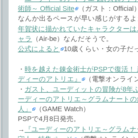
術師～ Official Site
（ガスト：Official
なんか出るペースが早い感じがするよ
年賀状に描かれていたキャラクターは
ャラ
（Air-be）なんだそうで。
公式によると
10歳くらい・女の子だ
・
時を越えた錬金術士がPSPで復活！
ディーのアトリエ』
（電撃オンライ
・
ガスト、ユーディットの冒険が8年ぶ
ーディーのアトリエ～グラムナートの
人」
（GAME Watch）
PSPで4月8日発売。
→
『ユーディーのアトリエ～グラムナ