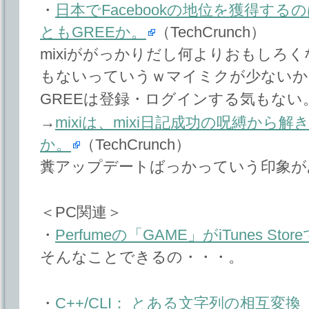
・
日本でFacebookの地位を獲得する
ともGREEか。
（TechCrunch）
mixiががっかりだし何よりおもしろ
もないっていうｗマイミクが少ないからで
GREEは登録・ログインする気もない
→
mixiは、mixi日記成功の呪縛から
か。
（TechCrunch）
糞アップデートばっかっていう印象が
＜PC関連＞
・
Perfumeの「GAME」がiTunes Sto
そんなことできるの・・・。
・
C++/CLI： とある文字列の相互変