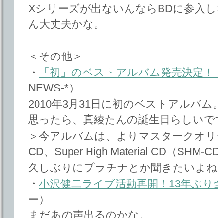
Xシリーズが出ないんならBDに参入
ん大丈夫かな。
＜その他＞
・
「初」のベストアルバム発売決定！
NEWS-*）
2010年3月31日に初のベストアルバ
思ったら、真綾たんの誕生日らしいです
＞今アルバムは、よりマスタークオリ
CD、Super High Material CD（SH
久しぶりにプラチナとか聞きたいよね
・
小沢健二ライブ活動再開！13年ぶり
ー）
まだあの声出るのかな。