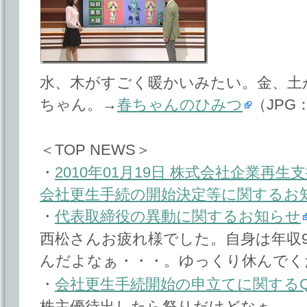
水、木がすごく暖かいみたい。金、土
ちゃん。→
春ちゃんのひみつ
（JP
＜TOP NEWS＞
・
2010年01月19日 株式会社企業再
会社更生手続の開始決定等に関するお
・
代表取締役の異動に関するお知らせ
西松さんお疲れ様でした。自身は年収9
んだよなぁ・・・。ゆっくり休んでく
・
会社更生手続開始の申立てに関するQ
株主優待出したら祭りだけどなぁ。