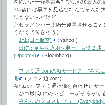
を除いた一般事業会社では戦後最大の
3年後には黒字を見込むなんてそんな
思えないんだけど
京セラメンバー太陽光発電させること
くなくて泣きそう）
→
JAL(日本航空)
（Yahoo!）
→
日航：更生法適用を申請、負債２兆
(Update4)
（Bloomberg）
・
ファミ通.comの新サービス、“みん
開
（ファミ通.com）
Amazon+ファミ通評価を合わせたサ
上かつ最低5件のレビューがそろって
→
みんなのクロスレビュー(Everybody's Ga