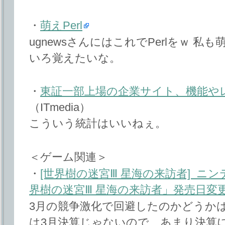
・
萌えPerl
ugnewsさんにはこれでPerlをｗ 
いろ覚えたいな。
・
東証一部上場の企業サイト、機能や
（ITmedia）
こういう統計はいいねぇ。
＜ゲーム関連＞
・
[世界樹の迷宮Ⅲ 星海の来訪者] ニ
界樹の迷宮Ⅲ 星海の来訪者」発売日変
3月の競争激化で回避したのかどうか
は3月決算じゃないので、あまり決算