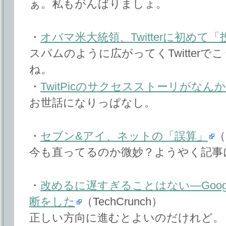
ぁ。私もがんばりましょ。
・
オバマ米大統領、Twitterに初めて「
スパムのように広がってくTwitter
ね。
・
TwitPicのサクセスストーリがなん
お世話になりっぱなし。
・
セブン&アイ、ネットの「誤算」
（
今も直ってるのか微妙？ようやく記事
・
改めるに遅すぎることはない―Goo
断をした
（TechCrunch）
正しい方向に進むとよいのだけれど。