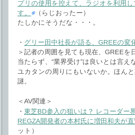
プリの使用を控えて、ラジオを利用し
す。
（らじおったー）
たしかにそうだな・・・。
・
グリー田中社長が語る、GREEの変
＞記者の周囲を見ても現在、GREEを
当たらず、“業界受け”は良いとは言え
ユカタンの周りにもいないか。ほんと
謎。
＜AV関連＞
・
東芝BD参入の狙いは？ レコーダー
REGZA開発者の本村氏に増田和夫が直
ット）