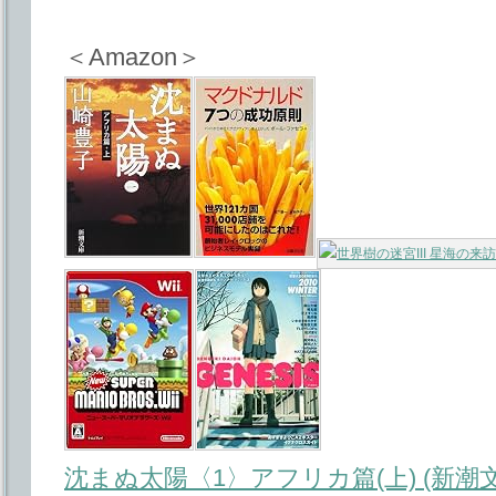
＜Amazon＞
沈まぬ太陽〈1〉アフリカ篇(上) (新潮文