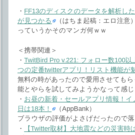
・
FF13のディスクのデータを解析し
が見つかる
（はちま起稿：エロ注意
っていうかそのマンガ何ｗｗ
＜携帯関連＞
・
TwitBird Pro v.221: フォロ
つの定番twitterアプリ！リスト機能が魅
無料の時があったので愛用させてもらっ
能とやらを試してみようかなって感じ
・
お昼の新着・セールアプリ情報！イ
日は18本！
（AppBank）
ブラウザの評価がよさげだったので落
・
【Twitter取材】大地震などの災害時は、