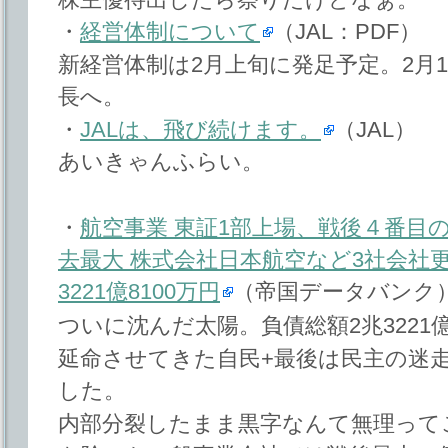
・
経営体制について
（JAL：PDF）
新経営体制は2月上旬に発足予定。2月
長へ。
・
JALは、飛び続けます。
（JAL）
あいきゃんふらい。
・
航空事業 東証1部上場、戦後４番目
去最大 株式会社日本航空など3社会社更
3221億8100万円
（帝国データバンク
ついに沈んだ太陽。負債総額2兆3221
延命させてきた自民+最後は民主の迷
した。
内部分裂したまま黒字なんて無理って