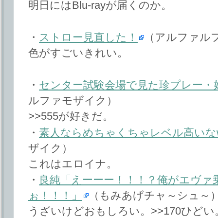
明日にはBlu-rayが届くのか。
・
ストロー見直した！
（アルファル
色がすごいきれい。
・
センター試験会場で見た珍プレー・好プ
ルファモザイク）
>>555が好きだ。
・
素人ならめちゃくちゃレベル高いな
ザイク）
これはエロイナ。
・
良純「えーーー！！！？俺がエヴァ
ぉ！！！」
（もみあげチャ～シュ～
うざいけどおもしろい。>>170ひどい