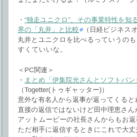
・
“独走ユニクロ”、その事業特性を知
界の「丸井」と比較
（日経ビジネス
丸井とユニクロを比べるっていうのも
すくていいな。
＜PC関連＞
・
まとめ「伊集院光さんとソフトバン
（Togetter(トゥギャッター)）
意外な有名人から返事が返ってくると
直接の返信ではないけど田中理恵さん
アットムービーの社長さんからもお返
ただ相手に返信するときにこれで大丈