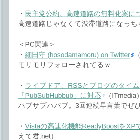
・
民主党公約、高速道路の無料化案に
高速道路じゃなくて渋滞道路になっち
＜PC関連＞
・
細田守 (hosodamamoru) on Twitter
（
モリモリフォローされてるｗ
・
ライブドア、RSSとブログのタイ
「PubSubHubbub」に対応
（ITmedia
パブサブハバブ。3回連続早言葉でぜ
・
Vistaの高速化機能ReadyBoost
えて君.net）