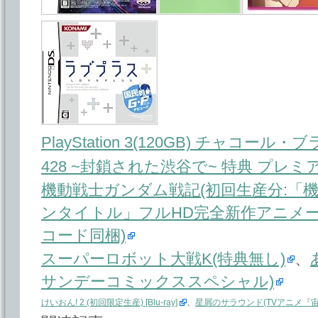
PlayStation 3(120GB) チャコール・ブ
428 ~封鎖された渋谷で~ 特典 プ
機動戦士ガンダム戦記(初回生産分:「
ンタイトル」フルHD完全新作アニメ
コード同梱)
スーパーロボット大戦K(特典無し)
、
サンデーコミックススペシャル)
けいおん! 2 (初回限定生産) [Blu-ray]
、
星屑のサラウンド(TVアニメ『