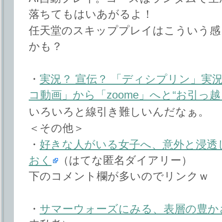
落ちてもはいあがるよ！
任天堂のスキッププレイはこういう感
かも？
・
実況？ 宣伝？ 「ディシプリン」実
コ動画」から「zoome」へと“お引っ
いろいろと線引き難しいんだなぁ。
＜その他＞
・
好きな人がいる女子へ、意外と浸透
おく
（はてな匿名ダイアリー）
下のコメント欄が多いのでリンクｗ
・
サマーウォーズにみる、表層の豊か