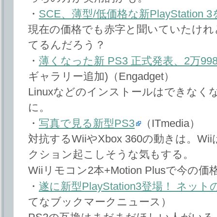
・
SCE、薄型/低価格な新PlayStation
現在の価格でも赤字と聞いていたけれ
てるんだろう？
・
薄くなった新 PS3 正式発表、2万99
ギャラリー追加)（Engadget）
Linuxなどのインストールはできな
に。
・
写真で見る新型PS3
（ITmedia）
対抗するWiiやXbox 360の動きは。
クション起こしそうな気もする。
Wiiリモコン2本+Motion Plusで今の
・
遂に新型PlayStation3登場！ 
てなブックマークニュース）