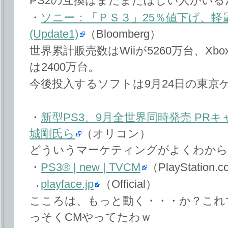
PS2の互換はまだまだほしい人がいる
・
ソニー：「ＰＳ３」25％値下げ、軽
(Update1)
（Bloomberg）
世界累計販売数はWiiが5260万台、Xbox
は2400万台。
今後投入するソフトは9月24日の東京
・
新型PS3、9月全世界同時発売 PR
城剛氏ら
（オリコン）
どういうマーケティングがよくわから
・
PS3® | new | TVCM
（PlayStation.
→
playface.jp
（Official）
こころは、もっと動く・・・か？これ
っそくCMやってたわｗ