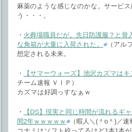
麻薬のような感じなのかな。サービス
う・・・。
・
火葬場職員だが。先日防護服？と骨
な角箱が大量に入荷された。
（アル
想定される未来。
・
【サマーウォーズ】池沢カズマはキン
チーム速報 ＶＩＰ）
カズマは好調っすなぁｗ
・
【DS】現実と同じ時間が流れるギ
間2年ｗｗｗｗｗ
（暇人＼(＾o＾)／速
コナミはソフト絞ってるけど1本1本