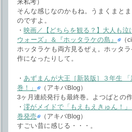
来私考）
そんな感じなのかもね。うまくまとま
のですよ。
・
映画／【どちらを観る？】大人も泣
ウォーズ』＆『ホッタラケの島』
（ci
ホッタラケも両方見るぜぇ。ホッタラ
作になったりして。
・
あずまんが大王［新装版］３年生 
巻！」
（アキバBlog）
3ヶ月連続発行も最終巻。よつばとの
・
澪がメイドで「もえもえきゅん！」
巻発売
（アキバBlog）
すごい昔に感じる・・・。