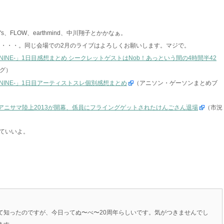
、FLOW、earthmind、中川翔子とかかなぁ。
なぁ・・・。同じ会場での2月のライブはよろしくお願いします。マジで。
13 -FLAG NINE-」1日目感想まとめ シークレットゲストはNob！あっという間の4時間半42
グ）
 -FLAG NINE-」1日目アーティストスレ個別感想まとめ
（アニソン・ゲーソンまとめブ
曲中にアニサマ陸上2013が開幕、係員にフライングゲットされたけんごさん退場
（市況
ていいよ。
て知ったのですが、今日ってぬ〜べ〜20周年らしいです。気がつきませんでし