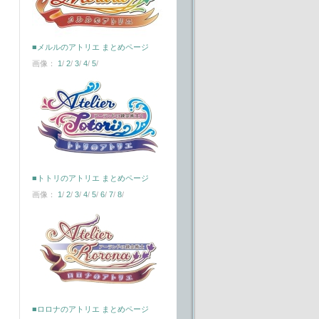
■メルルのアトリエ まとめページ
画像：
1
/
2
/
3
/
4
/
5
/
■トトリのアトリエ まとめページ
画像：
1
/
2
/
3
/
4
/
5
/
6
/
7
/
8
/
■ロロナのアトリエ まとめページ