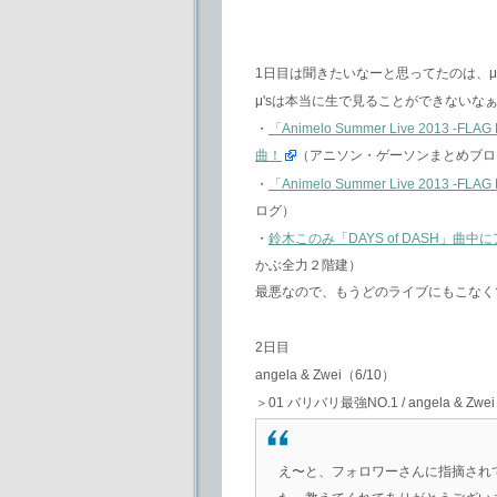
1日目は聞きたいなーと思ってたのは、μ's
μ'sは本当に生で見ることができない
・
「Animelo Summer Live 20
曲！
（アニソン・ゲーソンまとめブロ
・
「Animelo Summer Live 2013
ログ）
・
鈴木このみ「DAYS of DASH」
かぶ全力２階建）
最悪なので、もうどのライブにもこなく
2日目
angela & Zwei（6/10）
＞01 バリバリ最強NO.1 / angela & Zwei
え〜と、フォロワーさんに指摘され