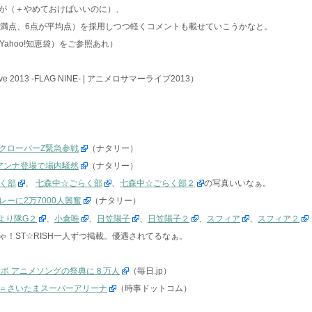
が（＋やめておけばいいのに）、
点満点、6点が平均点）を採用しつつ軽くコメントも載せていこうかなと。
Yahoo!知恵袋）をご参照あれ）
Live 2013 -FLAG NINE- | アニメロサマーライブ2013）
ろクローバーZ緊急参戦
（ナタリー）
屋アンナ登場で場内騒然
（ナタリー）
く部
、
七森中☆ごらく部
、
七森中☆ごらく部２
の写真いいなぁ。
レーに2万7000人興奮
（ナタリー）
より隊G２
、
小倉唯
、
日笠陽子
、
日笠陽子２
、
スフィア
、
スフィア２
！ST☆RISH一人ずつ掲載。優遇されてるなぁ。
ラボ アニメソングの祭典に８万人
（毎日.jp）
＝さいたまスーパーアリーナ
（時事ドットコム）