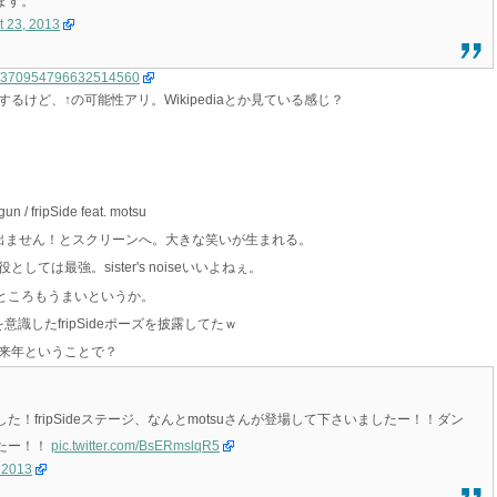
ます。
t 23, 2013
tus/370954796632514560
けど、↑の可能性アリ。Wikipediaとか見ている感じ？
n / fripSide feat. motsu
出ません！とスクリーンへ。大きな笑いが生まれる。
は最強。sister's noiseいいよねぇ。
るところもうまいというか。
意識したfripSideポーズを披露してたｗ
来年ということで？
！fripSideステージ、なんとmotsuさんが登場して下さいましたー！！ダン
たー！！
pic.twitter.com/BsERmslqR5
 2013