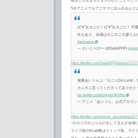
彼女たちもまさかまさかのアニサマだった
5分アニメでもアニサマに出られるんだ
≧[°∀°]≦カニだ！≧[°∀°]≦カ
出もあり、会場はカニカニ大盛り上
#anisama
— さいとーぴー (@SaitoPPP)
Augus
https://twitter.com/SaitoPPP/status/3
無事あいうらぶ「カニ☆Do-Luc
カニカニ言ってくださってありがと
pic.twitter.com/UHyibQNVRq
— アニメ「あいうら」公式アカウント (@
https://twitter.com/anime_aiura/status
↑のカニのかぶりものをしてる人が会場
ライブ前のKLab株はストップ高、ライ