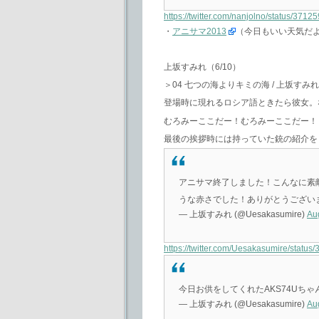
https://twitter.com/nanjolno/status/37
・
アニサマ2013
（今日もいい天気だ
上坂すみれ（6/10）
＞04 七つの海よりキミの海 / 上坂すみれ
登場時に現れるロシア語ときたら彼女。
むろみーここだー！むろみーここだー！
最後の挨拶時には持っていた銃の紹介を
アニサマ終了しました！こんなに素
うな赤さでした！ありがとうござい
— 上坂すみれ (@Uesakasumire)
Au
https://twitter.com/Uesakasumire/stat
今日お供をしてくれたAKS74Uちゃん
— 上坂すみれ (@Uesakasumire)
Au