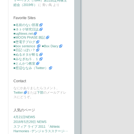
マーベラス（7844）第22回定時株主
総会（2019年）
に
青い鳥
より
Favorite Sites
■名前のない部屋
■ネトゲ研究日誌
■ugNews.net
■MOON PHASE 雑記
■堕電子ブログ
■box sentence
/
■Box Diary
■日記っぽい？
■ぬるオタが斬る
■みなぎね５．１
■とんかつ教室
■窓辺ななみ（Twitter）
Contact
なにかありましたらコメント、
Twitter
または
下部
のメールアドレ
スにどうぞ。
人気のページ
4月21日NEWS
2016年5月29日 NEWS
スフィア ライブ 2011 「Athletic
Harmonies -デンジャラスステージ- -