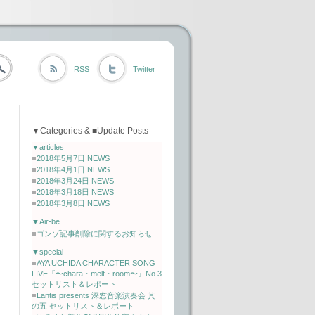
RSS
Twitter
▼Categories & ■Update Posts
▼articles
■
2018年5月7日 NEWS
■
2018年4月1日 NEWS
■
2018年3月24日 NEWS
■
2018年3月18日 NEWS
■
2018年3月8日 NEWS
▼Air-be
■
ゴンゾ記事削除に関するお知らせ
▼special
■
AYA UCHIDA CHARACTER SONG
LIVE『〜chara・melt・room〜』No.3
セットリスト＆レポート
■
Lantis presents 深窓音楽演奏会 其
の五 セットリスト＆レポート