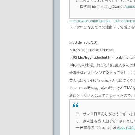
た…教えてくれてありがとうござい
— 岡野剛 (@Takeshi_Okano)
Augus
https://twitter.com/Takeshi_Okano/sta
ライブ中はなんでその選曲？って感じもする
fripSide（6.5/10）
＞02 sister's noise / fripSide
＞03 LEVEL5-judgelight- ～ only my railgu
2年ぶりの出場。始まる前に芸人さんは
会場全体がオレンジで染まって盛り上げ役として
芸人は出ないけどmotsuさんは出てく
アンコール時のあいさつ時にはALTIMAを
新曲と小室さんは出てこなかったので、
アニサマ２日目ありがとうございました
サーさん達も盛り上げて下さいまし
— 南條愛乃 (@nanjolno)
August 24,