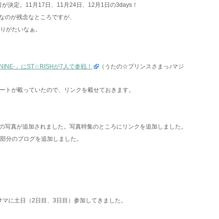
決定。11月17日、11月24日、12月1日の3days！
なのが残念なところですが、
ありがたいなぁ。
FLAG NINE-」にST☆RISHが7人で参戦！
（うたの☆プリンスさまっ♪マジ
にレポートが載っていたので、リンクを載せておきます。
の写真が追加されました。写真特集のところにリンクを追加しました。
la部分のブログを追加しました。
サマに土日（2日目、3日目）参加してきました。