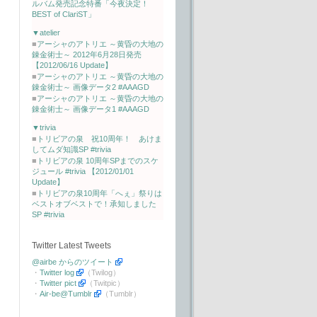
ルバム発売記念特番「今夜決定！
BEST of ClariST」
▼atelier
■
アーシャのアトリエ ～黄昏の大地の
錬金術士～ 2012年6月28日発売
【2012/06/16 Update】
■
アーシャのアトリエ ～黄昏の大地の
錬金術士～ 画像データ2 #AAAGD
■
アーシャのアトリエ ～黄昏の大地の
錬金術士～ 画像データ1 #AAAGD
▼trivia
■
トリビアの泉 祝10周年！ あけま
してムダ知識SP #trivia
■
トリビアの泉 10周年SPまでのスケ
ジュール #trivia 【2012/01/01
Update】
■
トリビアの泉10周年「へぇ」祭りは
ベストオブベストで！承知しました
SP #trivia
Twitter Latest Tweets
@airbe からのツイート
・
Twitter log
（Twilog）
・
Twitter pict
（Twitpic）
・
Air-be@Tumblr
（Tumblr）