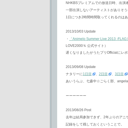
NHKBSプレミアムでの放送日時、出演者が
一部出演しないアーティストがありそう
1日につき2時間時間取ってくれるのは
2013/10/03 Update
・
「Animelo Summer Live 2013 -
LOVE2000％ 公式サイト）
遅くなりましたがうたプリOfficial
2013/09/08 Update
ナタリーに
1日目
、
2日目
、
3日目
あいうらぶ、七森中☆ごらく部、ange
ーーーーーー
2013/08/26 Post
去年は結局参加できず、2年ぶりのアニ
記録をして残しておくということで。