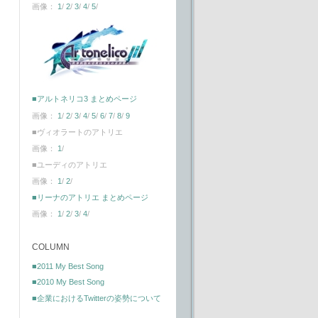
画像：
1
/
2
/
3
/
4
/
5
/
■アルトネリコ3 まとめページ
画像：
1
/
2
/
3
/
4
/
5
/
6
/
7
/
8
/
9
■ヴィオラートのアトリエ
画像：
1
/
■ユーディのアトリエ
画像：
1
/
2
/
■リーナのアトリエ まとめページ
画像：
1
/
2
/
3
/
4
/
COLUMN
■2011 My Best Song
■2010 My Best Song
■企業におけるTwitterの姿勢について