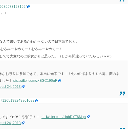
1259685573128192/
よ。）
なんて書いてあるかわからないので日本語でおｋ。
 むろみーやめてー！むろみーやめてー！
してて大変なのは彼女かもと思った。（しかも間違っていたらしいｗｗ）
敵なお祭りに参加できて、本当に光栄です！！七つの海よりキミの海、夢のよ
ました！
pic.twitter.com/zxEGC190gR
gust 24, 2013
us/371265138243801089
ですヾ(*´∀｀*)ﾉ拍手！！
pic.twitter.com/HnbDYT6Mqb
gust 24, 2013