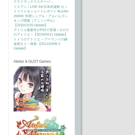
クライマックスステージ-」
リスアニ！LIVE-3＠日本武道館 セッ
トリスト＆ショートレポート #LisAni
2009年 年間シングル・アルバムラン
キング関連（アニソン中心）
【2010/12/20 Update】
アトリエ最新作がPS3で登場～ロロナ
のアトリエ～【2010/04/11 Update】
トトリのアトリエ ～アーランドの錬
金術士２～発表 【2011/03/06-2
Update】
Atelier & GUST Games