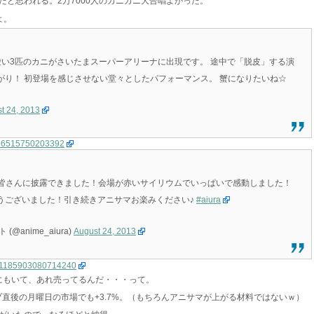
と思われる。2万7000人のカニカニ大合唱よかった。
よ。
ニだ！ 可愛い3匹のカニがさいたまスーパーアリーナに出現です。 途中で「脱皮」する演
がり！ 初登場を感じさせない堂々としたパフォーマンス。 蟹になりたいね☆
t 24, 2013
71176515750203392
k!」皆さんに披露できました！会場が赤いサイリウムでいっぱいで感動しました！
うございました！引き続きアニサマお楽みください♪
#aiura
anime_aiura)
August 24, 2013
/371185903080714240
にもいて、あれ売ってるんだ・・・って。
ブ直後の月曜日の市場でも+3.7%。（もちろんアニサマが上がる材料ではないｗ）