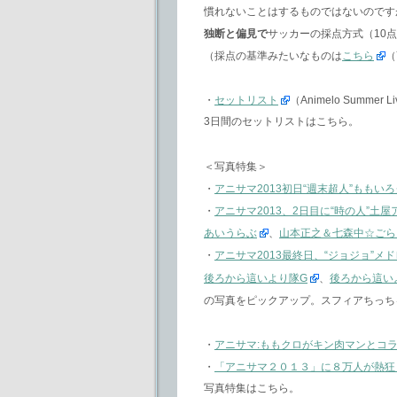
慣れないことはするものではないのです
独断と偏見で
サッカーの採点方式（10
（採点の基準みたいなものは
こちら
（
・
セットリスト
（Animelo Summer 
3日間のセットリストはこちら。
＜写真特集＞
・
アニサマ2013初日“週末超人”ももい
・
アニサマ2013、2日目に“時の人”土
あいうらぶ
、
山本正之＆七森中☆ごら
・
アニサマ2013最終日、“ジョジョ”メド
後ろから這いより隊G
、
後ろから這い
の写真をピックアップ。スフィアちっちゃ
・
アニサマ:ももクロがキン肉マンとコ
・
「アニサマ２０１３」に８万人が熱狂
写真特集はこちら。