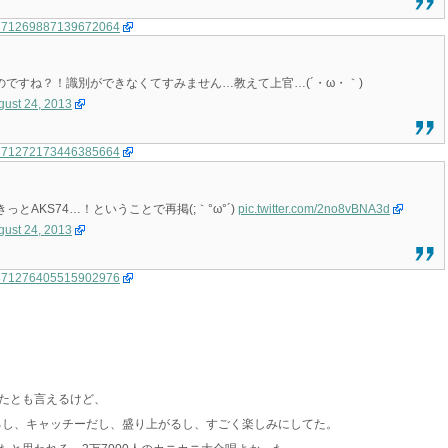
us/371269887139672064
いのですね？！識別ができなくてすみません…教えて上官…(´・ω・｀)
gust 24, 2013
us/371272173446385664
AKS74…！ということで再掲(;｀°ω°´)
pic.twitter.com/2no8vBNA3d
gust 24, 2013
us/371276405515902976
たとも言えるけど、
あるし、キャッチーだし、盛り上がるし、すごく楽しみにしてた。