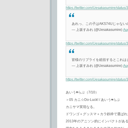
https://twitter.com/Uesakasumire/stat
あれっ、この子はAKS74Uじゃな
— 上坂すみれ (@Uesakasumire)
Au
https://twitter.com/Uesakasumire/stat
皆様のリプライを総括するとこれはきっと
— 上坂すみれ (@Uesakasumire)
Au
https://twitter.com/Uesakasumire/stat
あいう♥らぶ（7/10）
＞05 カニ☆Do-Luck! / あいう♥らぶ
カニサマ実現なる。
ドワンゴ＋グッスマ＋カラ鉄枠で選ばれ
2013年のアニソン的にインパクトが