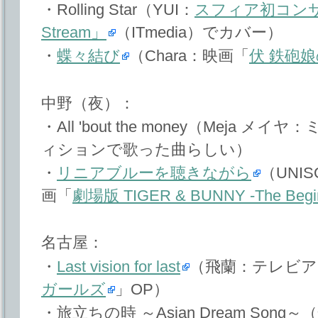
・Rolling Star（YUI：
スフィア初コンサ
Stream」
（ITmedia）でカバー）
・
蝶々結び
（Chara：映画「
伏 鉄砲
中野（夜）：
・All 'bout the money（Meja
ィションで歌った曲らしい）
・
リニアブルーを聴きながら
（UNIS
画「
劇場版 TIGER & BUNNY -The Begin
名古屋：
・
Last vision for last
（飛蘭：テレビア
ガールズ
」OP）
・旅立ちの時 ～Asian Dream So