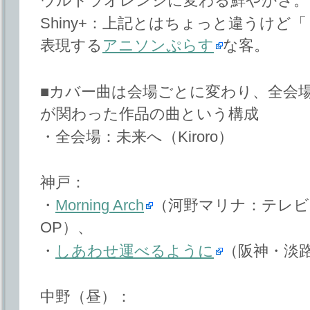
ウルトラオレンジに変わる鮮やかさ。
Shiny+：上記とはちょっと違うけど
表現する
アニソンぷらす
な客。
■カバー曲は会場ごとに変わり、全会
が関わった作品の曲という構成
・全会場：未来へ（Kiroro）
神戸：
・
Morning Arch
（河野マリナ：テレビ
OP）、
・
しあわせ運べるように
（阪神・淡
中野（昼）：