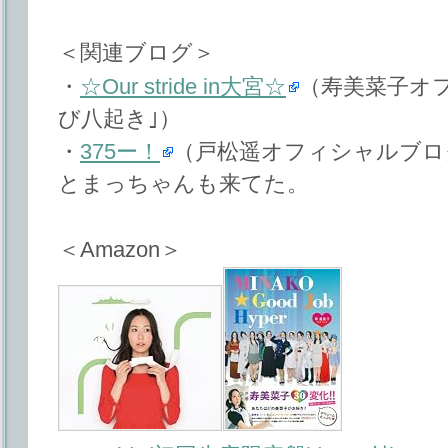
＜関連ブログ＞
・
☆Our stride in大宮☆
（寿美菜子オ
び八起き｣）
・
375ー！
（戸松遥オフィシャルブロ
とまっちゃんも来てた。
＜Amazon＞