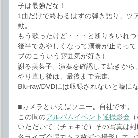
子は最強だな！
1曲だけで終わるはずの弾き語り、ツ
動。
もう歌ったけど・・・と断りをいれつ
後半であやしくなって演奏が止まって
ブのこういう雰囲気が好き）
謝る美菜子。演奏を確認して続きから
やり直し後は、最後まで完走。
Blu-ray/DVDには収録されないと
■カメラといえばソニー。自社です。
この間の
アルバムイベント逆撮影会
（
いただいて（チェキで）その写真は封
各ライブ会場でも２枚ずつ撮影してい