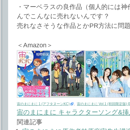
・マーベラスの良作品（個人的には神
んでこんなに売れないんです？
売れなさそうな作品とかPR方法に問
＜Amazon＞
宙のまにまに 1 (アフタヌーンKC)
、
宙のまにまに Vol.1 (初回限定版) [
宙のまにまに キャラクターソング&挿
関連記事